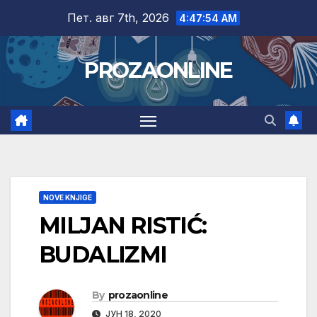
Skip
Пет. авг 7th, 2026
4:47:55 AM
to
content
PROZAONLINE
NOVE KNJIGE
MILJAN RISTIĆ:
BUDALIZMI
By
prozaonline
ЈУН 18, 2020