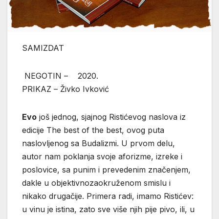
SAMIZDAT
NEGOTIN – 2020.
PRIKAZ – Živko Ivković
Evo
još jednog, sjajnog Ristićevog naslova iz
edicije The best of the best, ovog puta
naslovljenog sa Budalizmi. U prvom delu,
autor nam poklanja svoje aforizme, izreke i
poslovice, sa punim i prevedenim značenjem,
dakle u objektivnozaokruženom smislu i
nikako drugačije. Primera radi, imamo Ristićev:
u vinu je istina, zato sve više njih pije pivo, ili, u