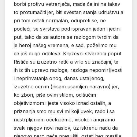
borbi protivu vetrenjača, mada će ini na takav
to protumačiti jer, biti svestan stanja udruštvu a
pri tom ostati normalan, odupreti se, ne
podleći, se svrstava pod ispravan jedan i jedini
put, tako da za autora sa razlogom tvrdim da
je heroj našeg vremena, e sad, poželimo mu
da još dugo odoleva. Književni stvaraoci poput
Ristića su izuzetno retki a vrlo su značajni, te
ih iz tih upravo razloga, razloga nepomirljivosti
i neprihvatanja onog, danas ustaljenog,
izuzetno cenim (nisam usamljen naravno) jer,
ko zbori, piše ovim stilom, odišućim
objetivizmom i jeste visoko iznad ostalih, a
priznanja smo mu svi mi koji uvek, rado i sa
nestrpljenjem očekujemo, visoko rangiramo
svaki njegov novi naslov, uz iskrenu nadu da
njegovo pero neće presušiti, ostati bez mastila,