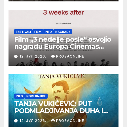
Botoš 2022. godine,
samizdat)
FESTIVALI
FILM
INFO
NAGRADE
Film „3 nedelje posle“ osvojio
nagradu Europa Cinemas
Label na Filmskom festivalu
12. ЈУЛ 2026.
PROZAONLINE
u Karlovim Varima
INFO
NOVE KNJIGE
TANJA VUKIĆEVIĆ: PUT
PODMLADJIVANJA DUHA I
TELA SA TESLOM
12. ЈУЛ 2026.
PROZAONLINE