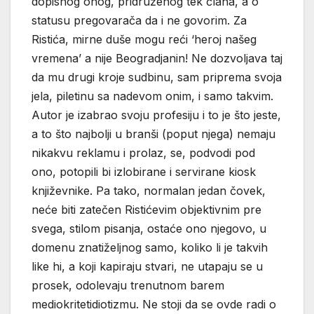
dopisnog onog, pridruženog tek člana, a o
statusu pregovarača da i ne govorim. Za
Ristića, mirne duše mogu reći ‘heroj našeg
vremena’ a nije Beogradjanin! Ne dozvoljava taj
da mu drugi kroje sudbinu, sam priprema svoja
jela, piletinu sa nadevom onim, i samo takvim.
Autor je izabrao svoju profesiju i to je što jeste,
a to što najbolji u branši (poput njega) nemaju
nikakvu reklamu i prolaz, se, podvodi pod
ono, potopili bi izlobirane i servirane kiosk
književnike. Pa tako, normalan jedan čovek,
neće biti zatečen Ristićevim objektivnim pre
svega, stilom pisanja, ostaće ono njegovo, u
domenu znatiželjnog samo, koliko li je takvih
like hi, a koji kapiraju stvari, ne utapaju se u
prosek, odolevaju trenutnom barem
mediokritetidiotizmu. Ne stoji da se ovde radi o