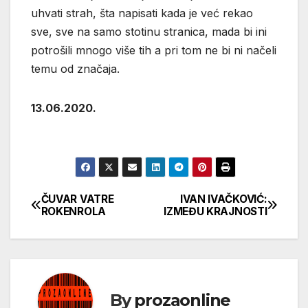
uhvati strah, šta napisati kada je već rekao
sve, sve na samo stotinu stranica, mada bi ini
potrošili mnogo više tih a pri tom ne bi ni načeli
temu od značaja.
13.06.2020.
ČUVAR VATRE
IVAN IVAČKOVIĆ:
Кретање
ROKENROLA
IZMEĐU KRAJNOSTI
чланка
By
prozaonline