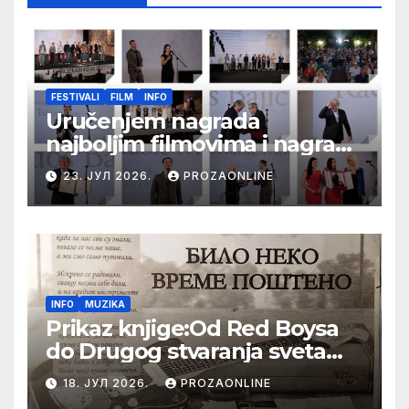
FESTIVALI
FILM
INFO
Uručenjem nagrada
najboljim filmovima i nagrade
„Aleksandar Lifka“ Radošu
23. ЈУЛ 2026.
PROZAONLINE
Bajiću svečano zatvoren 33.
Festival evropskog filma Palić
INFO
MUZIKA
Prikaz knjige:Od Red Boysa
do Drugog stvaranja sveta
(bilo neko vreme pošteno)
18. ЈУЛ 2026.
PROZAONLINE
(autor- Zlatomira Sremca,