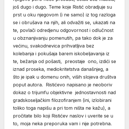
još dugo i dugo. Teme koje Ristić obradjuje su
prst u oku njegovom (i ne samo) iz tog razloga
se i obrušava na njih, ali odvažiti se, ukazati na
te, povlači odredjenu odgovornost i odlučnost
u obznanjivanju pomenutih, pa tako dok je za
većinu, svakodnevica prihvatljiva bez
kolebanja i pokušaja barem iskobeljavanja iz
te, bežanja od pošasti, preostaje ono, izdići se
iznad proseka, mediokritetstva današnjeg, a
što je ipak u domenu onih, viših slojeva društva
poput autora. Ristićevo napisano je neoboriv
dokaz o trijumfu objektivne jednostavnosti nad
gradskoseljačkim filozofiranjem (ini, izlobirani
toliko toga napišu a pri tom ništa ne kažu), a
pročitate bilo koji Ristićev naslov i uverite se u
to, moja neka preporuka vam i nije potrebna.