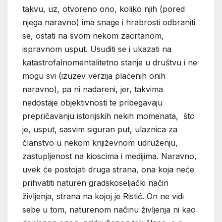
takvu, uz, otvoreno ono, koliko njih (pored
njega naravno) ima snage i hrabrosti odbraniti
se, ostati na svom nekom zacrtanom,
ispravnom usput. Usuditi se i ukazati na
katastrofalnomentalitetno stanje u društvu i ne
mogu svi (izuzev verzija plaćenih onih
naravno), pa ni nadareni, jer, takvima
nedostaje objektivnosti te pribegavaju
prepričavanju istorijskih nekih momenata, što
je, usput, sasvim siguran put, ulaznica za
članstvo u nekom književnom udruženju,
zastupljenost na kioscima i medijima. Naravno,
uvek će postojati druga strana, ona koja neće
prihvatiti naturen gradskoseljački način
življenja, strana na kojoj je Ristić. On ne vidi
sebe u tom, naturenom načinu življenja ni kao