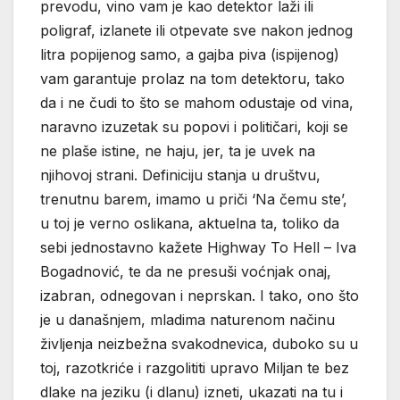
prevodu, vino vam je kao detektor laži ili
poligraf, izlanete ili otpevate sve nakon jednog
litra popijenog samo, a gajba piva (ispijenog)
vam garantuje prolaz na tom detektoru, tako
da i ne čudi to što se mahom odustaje od vina,
naravno izuzetak su popovi i političari, koji se
ne plaše istine, ne haju, jer, ta je uvek na
njihovoj strani. Definiciju stanja u društvu,
trenutnu barem, imamo u priči ‘Na čemu ste’,
u toj je verno oslikana, aktuelna ta, toliko da
sebi jednostavno kažete Highway To Hell – Iva
Bogadnović, te da ne presuši voćnjak onaj,
izabran, odnegovan i neprskan. I tako, ono što
je u današnjem, mladima naturenom načinu
življenja neizbežna svakodnevica, duboko su u
toj, razotkriće i razgolititi upravo Miljan te bez
dlake na jeziku (i dlanu) izneti, ukazati na tu i