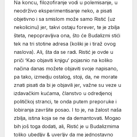
Na koncu, filozofiranje vodi u polemisanje, u
neodrživo eksperimentisanje neko, a pisati
objetivno i sa smislom može samo Ristić (uz
nekolicinu) jer, takvi ostaju forever, te je zbilja
šteta, nepopravljiva ona, što će Budalizmi stići
tek na tri stotine adresa (koliki je i tiraž ovog
naslova). Ali, šta da se radi. Ristić je ovde u
priči ‘Kao objaviti knjigu’ pojasnio na koliko
načina danas možete objaviti svoje napisano,
pa tako, izmedju ostalog, stoji, da, ne morate
znati pisati da bi je objavili jer, važne su veze u
izdavačkim kućama, članstvo u odredjenoj
političkoj stranci, te onda putem preporuke i
lobiranja završite posao. I to je, na žalost naša
zbilja, istina koja se ne da demantovati. Mogao
bih još toga dodati, ali, Ristić je u Budalizmima
toliko ubedljiv & uverljiv da me jednostavno