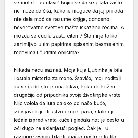
se motalo po glavi? Bojim se da se pitala zašto
ne može da čita, kako je moguće da joj priroda
nije dala moć da razume knjige, odnosno
neverovatne svetove mašte iskazane rečima. A
možda se čudila zašto čitam? Šta mi je toliko
zanimljivo u tim papirima ispisanim besmislenim
redovima i čudnim oblicima?
Nikada neću saznati. Moja kuja Ljubinka je bila
i ostala misterija za mene. Štaviše, moji roditelji
su se čudili što je ona takva, kako da kažem,
drugačija od pripadnika svoje životinjske vrste.
Nije volela da luta daleko od naše kuće,
izbegavala je društvo drugih pasa, stalno je
ležala ispred vrata kuće i gledala nas je često u
oči dugo ne sklanjajući pogled. Čak je i u
razmnožavanju bila drugačija pošto je kotila