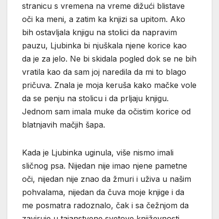
stranicu s vremena na vreme dižući blistave
oči ka meni, a zatim ka knjizi sa upitom. Ako
bih ostavljala knjigu na stolici da napravim
pauzu, Ljubinka bi njuškala njene korice kao
da je za jelo. Ne bi skidala pogled dok se ne bih
vratila kao da sam joj naredila da mi to blago
pričuva. Znala je moja keruša kako mačke vole
da se penju na stolicu i da prljaju knjigu.
Jednom sam imala muke da očistim korice od
blatnjavih mačjih šapa.
Kada je Ljubinka uginula, više nismo imali
sličnog psa. Nijedan nije imao njene pametne
oči, nijedan nije znao da žmuri i uživa u našim
pohvalama, nijedan da čuva moje knjige i da
me posmatra radoznalo, čak i sa čežnjom da
zaviruje u tajanstvene svetove književnosti.