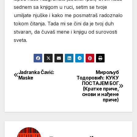
sednem sa knjigom u ruci, setim se tvoje
umiljate njuške i kako me posmatraš radoznalo
tokom čitanja. Tada mi se čini da je tvoj duh
stvaran, da čuvaš mene i knjigu od surovosti
sveta.
Jadranka Čavić:
Мирољуб
Кретање
Maske
Тодоровић: КУКУ
ПОСТАЈЕМ БОГ
чланка
(Кратке приче,
снови и нађене
приче)