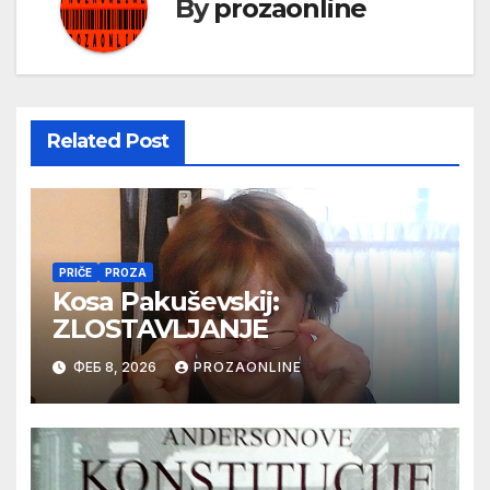
By
prozaonline
Related Post
PRIČE
PROZA
Kosa Pakuševskij:
ZLOSTAVLJANJE
ФЕБ 8, 2026
PROZAONLINE