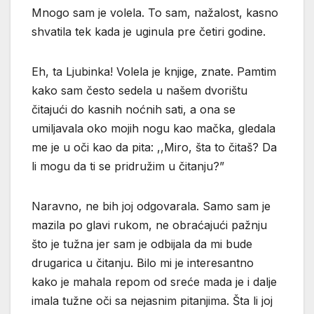
Mnogo sam je volela. To sam, nažalost, kasno
shvatila tek kada je uginula pre četiri godine.
Eh, ta Ljubinka! Volela je knjige, znate. Pamtim
kako sam često sedela u našem dvorištu
čitajući do kasnih noćnih sati, a ona se
umiljavala oko mojih nogu kao mačka, gledala
me je u oči kao da pita: ,,Miro, šta to čitaš? Da
li mogu da ti se pridružim u čitanju?”
Naravno, ne bih joj odgovarala. Samo sam je
mazila po glavi rukom, ne obraćajući pažnju
što je tužna jer sam je odbijala da mi bude
drugarica u čitanju. Bilo mi je interesantno
kako je mahala repom od sreće mada je i dalje
imala tužne oči sa nejasnim pitanjima. Šta li joj