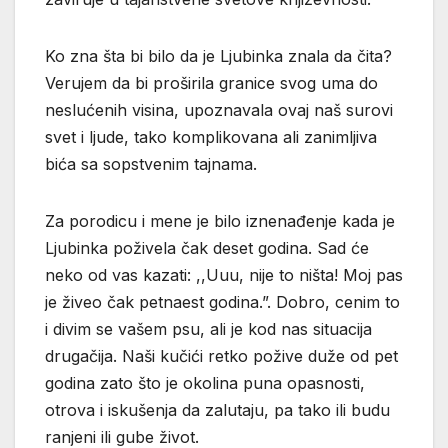
Ko zna šta bi bilo da je Ljubinka znala da čita?
Verujem da bi proširila granice svog uma do
neslućenih visina, upoznavala ovaj naš surovi
svet i ljude, tako komplikovana ali zanimljiva
bića sa sopstvenim tajnama.
Za porodicu i mene je bilo iznenađenje kada je
Ljubinka poživela čak deset godina. Sad će
neko od vas kazati: ,,Uuu, nije to ništa! Moj pas
je živeo čak petnaest godina.”. Dobro, cenim to
i divim se vašem psu, ali je kod nas situacija
drugačija. Naši kučići retko požive duže od pet
godina zato što je okolina puna opasnosti,
otrova i iskušenja da zalutaju, pa tako ili budu
ranjeni ili gube život.