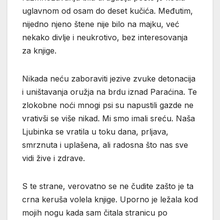
uglavnom od osam do deset kučića. Međutim,
nijedno njeno štene nije bilo na majku, već
nekako divlje i neukrotivo, bez interesovanja
za knjige.
Nikada neću zaboraviti jezive zvuke detonacija
i uništavanja oružja na brdu iznad Paraćina. Te
zlokobne noći mnogi psi su napustili gazde ne
vrativši se više nikad. Mi smo imali sreću. Naša
Ljubinka se vratila u toku dana, prljava,
smrznuta i uplašena, ali radosna što nas sve
vidi žive i zdrave.
S te strane, verovatno se ne čudite zašto je ta
crna keruša volela knjige. Uporno je ležala kod
mojih nogu kada sam čitala stranicu po