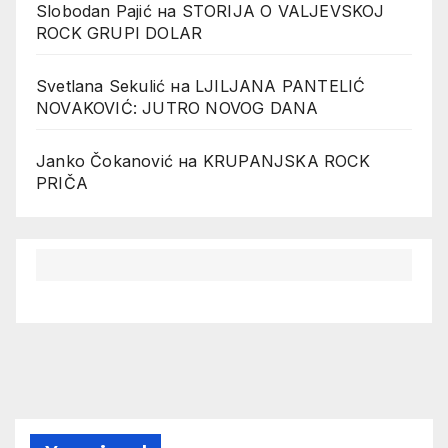
Slobodan Pajić
на
STORIJA O VALJEVSKOJ
ROCK GRUPI DOLAR
Svetlana Sekulić
на
LJILJANA PANTELIĆ
NOVAKOVIĆ: JUTRO NOVOG DANA
Janko Čokanović
на
KRUPANJSKA ROCK
PRIČA