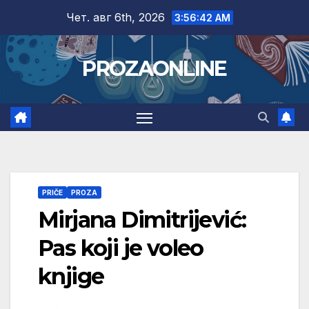
Skip
Чет. авг 6th, 2026
3:56:43 AM
to
content
PROZAONLINE
PRIČE
PROZA
Mirjana Dimitrijević:
Pas koji je voleo
knjige