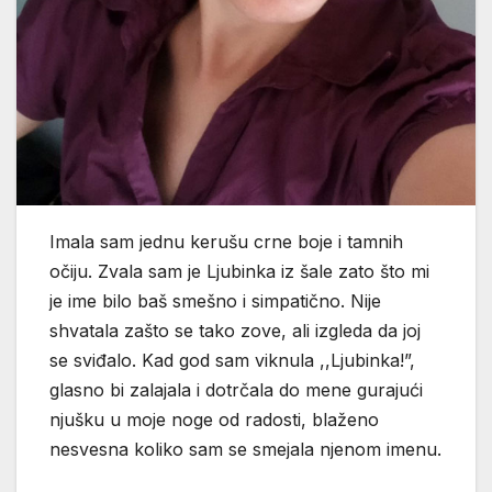
Imala sam jednu kerušu crne boje i tamnih
očiju. Zvala sam je Ljubinka iz šale zato što mi
je ime bilo baš smešno i simpatično. Nije
shvatala zašto se tako zove, ali izgleda da joj
se sviđalo. Kad god sam viknula ,,Ljubinka!”,
glasno bi zalajala i dotrčala do mene gurajući
njušku u moje noge od radosti, blaženo
nesvesna koliko sam se smejala njenom imenu.