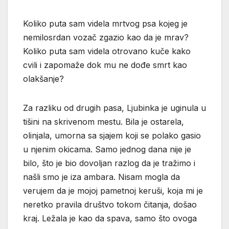
Koliko puta sam videla mrtvog psa kojeg je
nemilosrdan vozač zgazio kao da je mrav?
Koliko puta sam videla otrovano kuče kako
cvili i zapomaže dok mu ne dođe smrt kao
olakšanje?
Za razliku od drugih pasa, Ljubinka je uginula u
tišini na skrivenom mestu. Bila je ostarela,
olinjala, umorna sa sjajem koji se polako gasio
u njenim okicama. Samo jednog dana nije je
bilo, što je bio dovoljan razlog da je tražimo i
našli smo je iza ambara. Nisam mogla da
verujem da je mojoj pametnoj keruši, koja mi je
neretko pravila društvo tokom čitanja, došao
kraj. Ležala je kao da spava, samo što ovoga