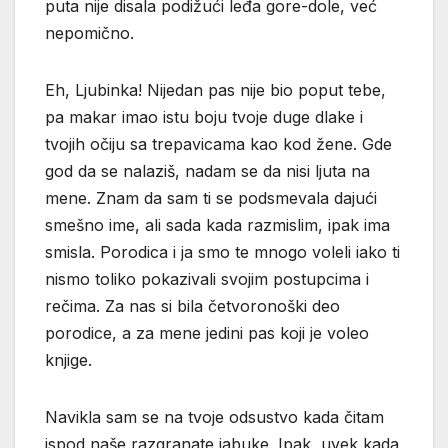
puta nije disala podižući leđa gore-dole, već
nepomično.
Eh, Ljubinka! Nijedan pas nije bio poput tebe,
pa makar imao istu boju tvoje duge dlake i
tvojih očiju sa trepavicama kao kod žene. Gde
god da se nalaziš, nadam se da nisi ljuta na
mene. Znam da sam ti se podsmevala dajući
smešno ime, ali sada kada razmislim, ipak ima
smisla. Porodica i ja smo te mnogo voleli iako ti
nismo toliko pokazivali svojim postupcima i
rečima. Za nas si bila četvoronoški deo
porodice, a za mene jedini pas koji je voleo
knjige.
Navikla sam se na tvoje odsustvo kada čitam
ispod naše razgranate jabuke. Ipak, uvek kada