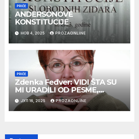
PRIČE
ANDERSONOVE
KONSTITUCIJE
НОВ 4, 2025
PROZAONLINE
PRIČE
Zdenka Feđver: VIDI ŠTA SU
MI URADILI OD PESME,
MAMA*
ЈУЛ 16, 2025
PROZAONLINE