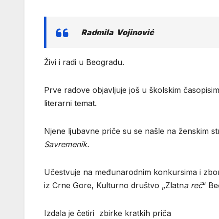
Radmila Vojinović
Živi i radi u Beogradu.
Prve radove objavljuje još u školskim časopisim
literarni temat.
Njene ljubavne priče su se našle na ženskim 
Savremenik.
Učestvuje na međunarodnim konkursima i zborni
iz Crne Gore, Kulturno društvo „Zlatn
a reč
“ Be
Izdala je četiri zbirke kratkih priča