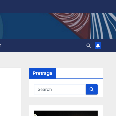
T
Pretraga