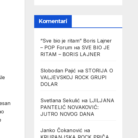
Komentari
“Sve bio je ritam” Boris Lajner
– POP Forum
на
SVE BIO JE
RITAM – BORIS LAJNER
Slobodan Pajić
на
STORIJA O
VALJEVSKOJ ROCK GRUPI
šle
DOLAR
Svetlana Sekulić
на
LJILJANA
tesan
PANTELIĆ NOVAKOVIĆ:
ao
JUTRO NOVOG DANA
e
Janko Čokanović
на
KRUPANJSKA ROCK PRIČA