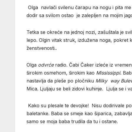
Olga navlači svilenu čarapu na nogu i pita me d
dodir sa svilom ostao je zalepljen na mojim ja
Tetka se okreće na jednoj nozi, zašuštala je sv
lepo. Olgin vitak struk, izdužena noga, pokret 
ženstvenosti..
Olga
odvrće
radio. Čabi Čaker izleće iz vremen
širokim osmehom, širokim kao
Mississippi
. Bab
nastavlja da pleše po pločniku
Milky way Bulev
Mica. Ljuljaju se beli zidovi kuhinje. Ljulja se
Kako su plesale te devojke! Nisu dodirivale p
baletanke. Baba se smeje kao šiparica, zabavlj
samo se moja baba trudila da tu i ostane.