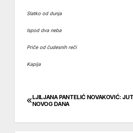
Slatko od dunja
Ispod dva neba
Priče od čudesnih reči
Kapija
LJILJANA PANTELIĆ NOVAKOVIĆ: JU
Кретање
NOVOG DANA
чланка