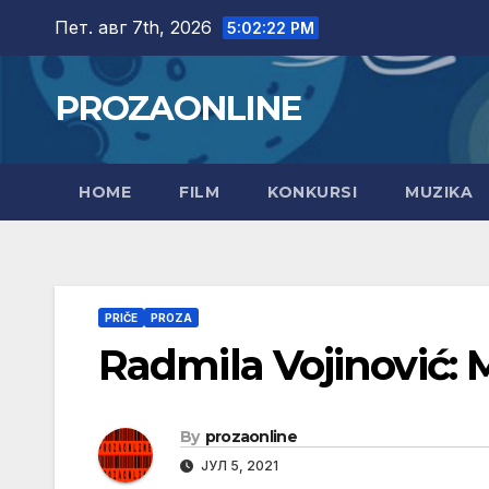
Skip
Пет. авг 7th, 2026
5:02:24 PM
to
content
PROZAONLINE
HOME
FILM
KONKURSI
MUZIKA
PRIČE
PROZA
Radmila Vojinović: 
By
prozaonline
ЈУЛ 5, 2021