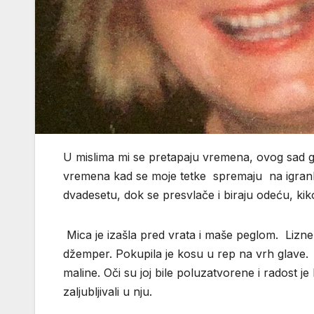
U mislima mi se pretapaju vremena, ovog sad g
vremena kad se moje tetke spremaju na igra
dvadesetu, dok se presvlače i biraju odeću, ki
Mica je izašla pred vrata i maše peglom. Lizne
džemper. Pokupila je kosu u rep na vrh glave. 
maline. Oči su joj bile poluzatvorene i radost je 
zaljubljivali u nju.