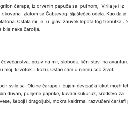
 grilon čarapa, iz crvenih papuča sa pufnom, Virila je i iz
 je okovana zlatom sa Čabijevog šljaštećeg odela. Kao da je
plafona. Ostala mi je u glavi zauvek lepota tog trenutka . 
bila neka čarolija.
ovečanstva, poziv na mir, slobodu, lični stav, na avanturu
 u moj krvotok i kožu. Ostao sam u njemu ceo život.
r svile sa Olgine čarape i čujem devojački kikot mojih te
edin duvan, punjene paprike, kuvani kukuruz, sredstvo za
ese, šeboji i dragoljubi, mokra kaldrma, razvučeni čaršafi