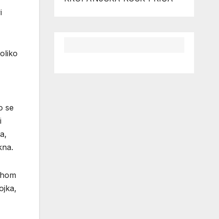
i
oliko
o se
i
a,
kna.
vrhom
ojka,