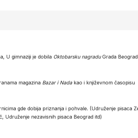
a, U gimnaziji je dobila
Oktobarsku nagradu
Grada Beograd
stranama magazina
Bazar i Nada
kao i književnom časopisu
cima gde dobija priznanja i pohvale. (Udruženje pisaca Ze
č, Udruženje nezavisnih pisaca Beograd itd)