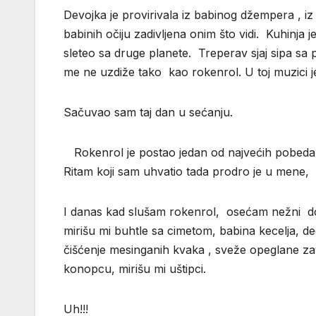
Devojka je provirivala iz babinog džempera , iz
babinih očiju zadivljena onim što vidi. Kuhinja
sleteo sa druge planete. Treperav sjaj sipa sa 
me ne uzdiže tako kao rokenrol. U toj muzici je 
Sačuvao sam taj dan u sećanju.
Rokenrol je postao jedan od najvećih pobeda č
Ritam koji sam uhvatio tada prodro je u mene,
I danas kad slušam rokenrol, osećam nežni dodi
mirišu mi buhtle sa cimetom, babina kecelja, d
čišćenje mesinganih kvaka , sveže opeglane zav
konopcu, mirišu mi uštipci.
Uh!!!