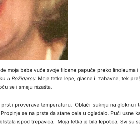
de moja baba vuče svoje filcane papuče preko linoleuma i
nku
u Božidarcu
. Moje tetke lepe, glasne i zabavne, tek pre
koću se i smeju nizašta.
 prst i proverava temperaturu. Oblači suknju na gloknu i 
Propinje se na prste da stane cela u ogledalo. Pući usne k
blistala ispod trepavica. Moja tetka je bila lepotica. Svi su s