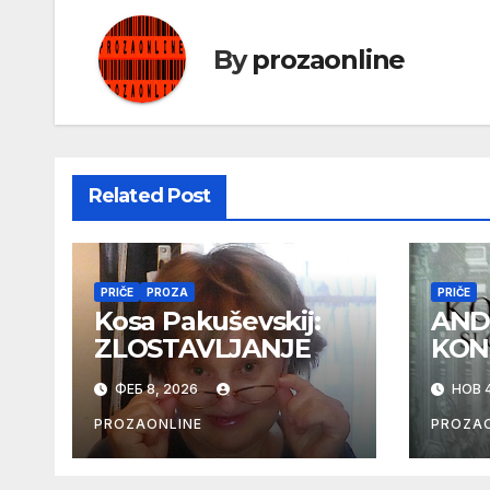
By
prozaonline
Related Post
PRIČE
PROZA
PRIČE
Kosa Pakuševskij:
AND
ZLOSTAVLJANJE
KON
ФЕБ 8, 2026
НОВ 4
PROZAONLINE
PROZAO