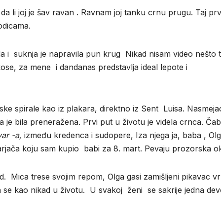
a li joj je šav ravan . Ravnam joj tanku crnu prugu. Taj prv
godicama.
ila i suknja je napravila pun krug Nikad nisam video nešto t
kose, za mene i dandanas predstavlja ideal lepote i
ske spirale kao iz plakara, direktno iz Sent Luisa. Nasmeja
a je bila preneražena. Prvi put u životu je videla crnca. Čab
ar -a,
između kredenca i sudopere, Iza njega ja, baba , Olg
 i varjača koju sam kupio babi za 8. mart. Pevaju prozorska o
od. Mica trese svojim repom, Olga gasi zamišljeni pikavac 
a se kao nikad u životu. U svakoj ženi se sakrije jedna dev