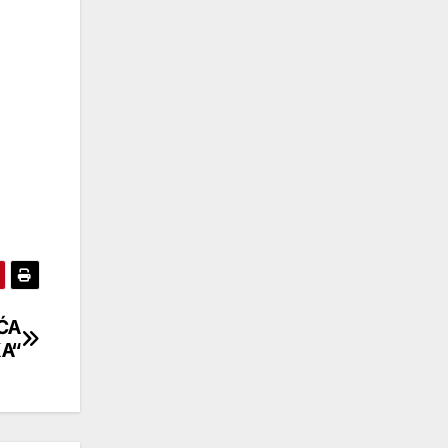
IĆA
A“