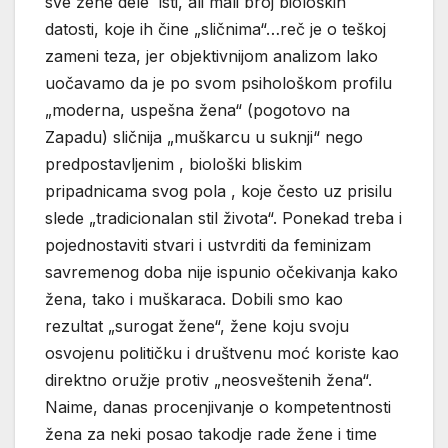
sve žene dele isti, ali mali broj bioloških
datosti, koje ih čine „sličnima“…reč je o teškoj
zameni teza, jer objektivnijom analizom lako
uočavamo da je po svom psihološkom profilu
„moderna, uspešna žena“ (pogotovo na
Zapadu) sličnija „muškarcu u suknji“ nego
predpostavljenim , biološki bliskim
pripadnicama svog pola , koje često uz prisilu
slede „tradicionalan stil života“. Ponekad treba i
pojednostaviti stvari i ustvrditi da feminizam
savremenog doba nije ispunio očekivanja kako
žena, tako i muškaraca. Dobili smo kao
rezultat „surogat žene“, žene koju svoju
osvojenu političku i društvenu moć koriste kao
direktno oružje protiv „neosveštenih žena“.
Naime, danas procenjivanje o kompetentnosti
žena za neki posao takodje rade žene i time