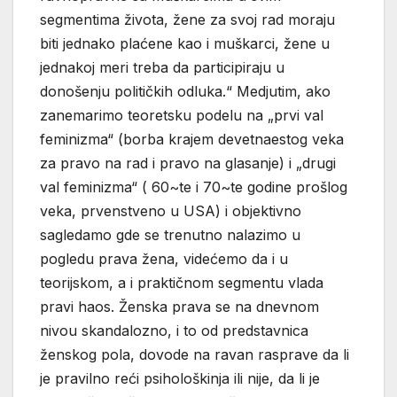
segmentima života, žene za svoj rad moraju
biti jednako plaćene kao i muškarci, žene u
jednakoj meri treba da participiraju u
donošenju političkih odluka.“ Medjutim, ako
zanemarimo teoretsku podelu na „prvi val
feminizma“ (borba krajem devetnaestog veka
za pravo na rad i pravo na glasanje) i „drugi
val feminizma“ ( 60~te i 70~te godine prošlog
veka, prvenstveno u USA) i objektivno
sagledamo gde se trenutno nalazimo u
pogledu prava žena, videćemo da i u
teorijskom, a i praktičnom segmentu vlada
pravi haos. Ženska prava se na dnevnom
nivou skandalozno, i to od predstavnica
ženskog pola, dovode na ravan rasprave da li
je pravilno reći psihološkinja ili nije, da li je