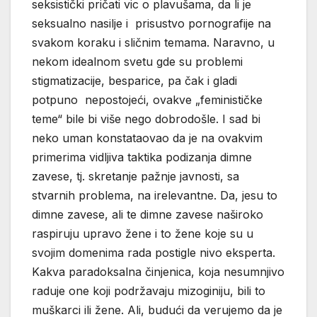
seksistički pričati vic o plavušama, da li je
seksualno nasilje i prisustvo pornografije na
svakom koraku i sličnim temama. Naravno, u
nekom idealnom svetu gde su problemi
stigmatizacije, besparice, pa čak i gladi
potpuno nepostojeći, ovakve „feminističke
teme“ bile bi više nego dobrodošle. I sad bi
neko uman konstataovao da je na ovakvim
primerima vidljiva taktika podizanja dimne
zavese, tj. skretanje pažnje javnosti, sa
stvarnih problema, na irelevantne. Da, jesu to
dimne zavese, ali te dimne zavese naširoko
raspiruju upravo žene i to žene koje su u
svojim domenima rada postigle nivo eksperta.
Kakva paradoksalna činjenica, koja nesumnjivo
raduje one koji podržavaju mizoginiju, bili to
muškarci ili žene. Ali, budući da verujemo da je