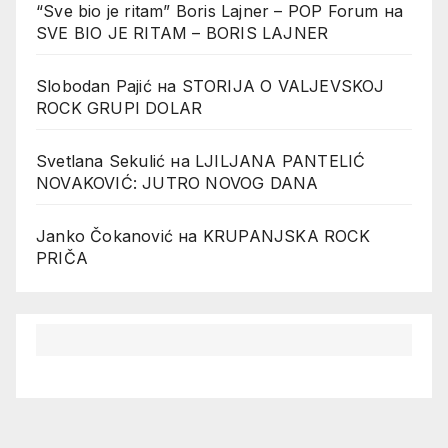
“Sve bio je ritam” Boris Lajner – POP Forum
на
SVE BIO JE RITAM – BORIS LAJNER
Slobodan Pajić
на
STORIJA O VALJEVSKOJ
ROCK GRUPI DOLAR
Svetlana Sekulić
на
LJILJANA PANTELIĆ
NOVAKOVIĆ: JUTRO NOVOG DANA
Janko Čokanović
на
KRUPANJSKA ROCK
PRIČA