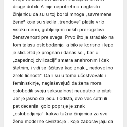
druge dobiti. A nije nepotrebno naglasiti i
činjenicu da su u toj borbi mnoge „savremene
žene“ koje su sledile „trendove“ platile vrlo
visoku cenu, gubljenjem nekih prerogativa
ženstvenosti pre svega. Prvo što je stradalo na
tom talasu oslobodjenja, a bilo je korisno i lepo
je stid. Stid je prognan i danas se , bar u
„zapadnoj civilizaciji“ smatra anahronim i čak
štetnim, i vidi se iščitava kao znak „ nedovoljno
zrele ličnosti“. Da li su u tome učestvovale i
feministkinje, naglašavajući da žena mora
osloboditi svoju seksualnost neuputno je pitati.
Jer je jasno da jesu. I odista, evo već četri ili
pet decenija golo poprsje je znak
„oslobodjenja“: kakva tužna činjenica za sve
žene moderne civilizacije , koje zaboravljaju da