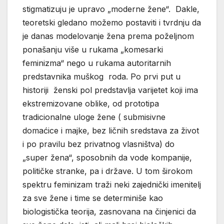
stigmatizuju je upravo „moderne žene“. Dakle,
teoretski gledano možemo postaviti i tvrdnju da
je danas modelovanje žena prema poželjnom
ponašanju više u rukama „komesarki
feminizma“ nego u rukama autoritarnih
predstavnika muškog roda. Po prvi put u
historiji ženski pol predstavlja varijetet koji ima
ekstremizovane oblike, od prototipa
tradicionalne uloge žene ( submisivne
domaćice i majke, bez ličnih sredstava za život
i po pravilu bez privatnog vlasništva) do
„super žena“, sposobnih da vode kompanije,
političke stranke, pa i države. U tom širokom
spektru feminizam traži neki zajednički imenitelj
za sve žene i time se determiniše kao
biologistička teorija, zasnovana na činjenici da