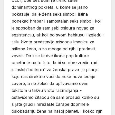
Džoli, obe bez sumnje trend seteri
dominantnog pokreta, u kome se jasno
pokazuje da je žena seks simbol, istina
ponekad hrabar i samostalan seks simbol, koji
je sposoban da sam sebi osigura novac za
egzistenciju, ali koji po svom habitusu i izgledu i
stilu života predstavlja misaonu imenicu za
milione žena, a za mnoge od njih i predmet
zavisti. Da li se te dve ikone pop kulture
umetnute na tu listu da bi se obezvredio rad
istinskih“borkinja“ za ženska prava je pitanje
koje nas direktno vodi do neke nove teorije
zavere, a ne želeći da uplivavamo ovim
tekstom u takvu vrstu razmišljanja ~
ostavićemo čitaocu da sam prosudi koliko su
šiljate grudi i mrežaste čarape doprinele
oslobađanju žena na našoj planeti. I koliko njih