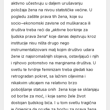
aktivno učestvuju u daljem urušavanju
položaja žena na nivou statističke većine. U
pogledu zaštite prava tih žena, koje su
socio~ekonomski zavisne od muškaraca ili
društva treba reći da „aktivne borkinje za
ljudska prava žena“ koje danas dejstvuju kroz
institucije nisu ništa drugo nego
instrumentalizovani malj kojim društvo udara
žene iz najsiromašnijih slojeva, ostavljajući i njih
i njihovo potomstvo na marginama društva. U
svetlu te tvrdnje feminizam treba gledati kao
retrogradan pokret, sa lažnim ciljevima i
nikakvim uticajem na relativno brzo
poboljšanje statusa onih žena koje se sklanjaju
od borbe za moć, i koje samo žele život
dostojan ljudskog bića. I u tom svetlu tragična
je činjenica da orudje za borbu za prava žena,