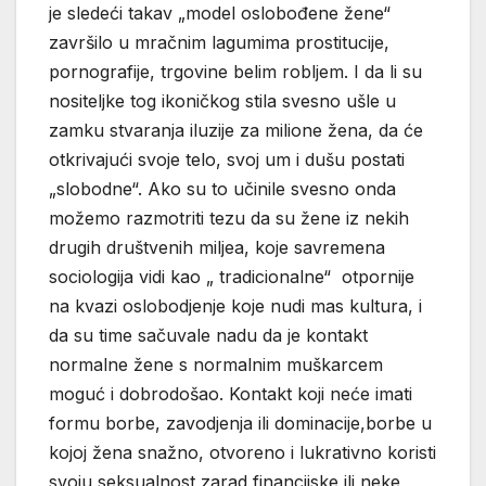
je sledeći takav „model oslobođene žene“
završilo u mračnim lagumima prostitucije,
pornografije, trgovine belim robljem. I da li su
nositeljke tog ikoničkog stila svesno ušle u
zamku stvaranja iluzije za milione žena, da će
otkrivajući svoje telo, svoj um i dušu postati
„slobodne“. Ako su to učinile svesno onda
možemo razmotriti tezu da su žene iz nekih
drugih društvenih miljea, koje savremena
sociologija vidi kao „ tradicionalne“ otpornije
na kvazi oslobodjenje koje nudi mas kultura, i
da su time sačuvale nadu da je kontakt
normalne žene s normalnim muškarcem
moguć i dobrodošao. Kontakt koji neće imati
formu borbe, zavodjenja ili dominacije,borbe u
kojoj žena snažno, otvoreno i lukrativno koristi
svoju seksualnost zarad financijske ili neke