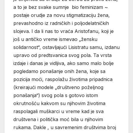
a to je bez svake sumnje bio feminizam ~
postaje orudje za novu stigmatizaciju žena,
prevashodno iz radničkih i poljodelatničkih
slojeva. I da li nas to vraća Aristofanu, koji je
još u antičko vreme ismevao „žensku
solidarnost“, ostavljajući Lisistratu samu, izdanu
upravo od predtsvanica svog pola. Ta vrsta
izdaje i danas je vidljiva, ako samo malo bolje
pogledamo ponašanje onih žena, koje sa
pozicija moći, raspolažu životima pripadnica
(kreirajući modele „društveno poželjnog
ponašanja“) svog pola s gotovo istom
okrutnošću kakvom su njihovim životima
raspolagali muškarci u vreme kad je sva
društvena i politička moć bila u njihovim
rukama. Dakle , u savremenim društvima broj