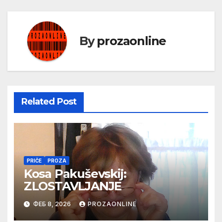
By
prozaonline
Related Post
PRIČE
PROZA
Kosa Pakuševskij:
ZLOSTAVLJANJE
ФЕБ 8, 2026
PROZAONLINE