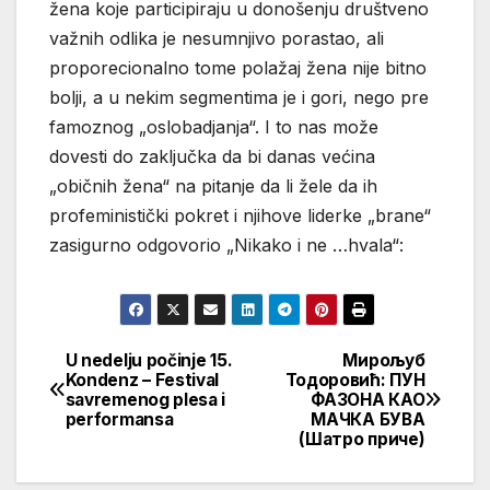
žena koje participiraju u donošenju društveno
važnih odlika je nesumnjivo porastao, ali
proporecionalno tome polažaj žena nije bitno
bolji, a u nekim segmentima je i gori, nego pre
famoznog „oslobadjanja“. I to nas može
dovesti do zaključka da bi danas većina
„običnih žena“ na pitanje da li žele da ih
profeministički pokret i njihove liderke „brane“
zasigurno odgovorio „Nikako i ne …hvala“:
U nedelju počinje 15.
Мирољуб
Кретање
Kondenz – Festival
Тодоровић: ПУН
savremenog plesa i
ФАЗОНА КАО
чланка
performansa
МАЧКА БУВА
(Шатро приче)