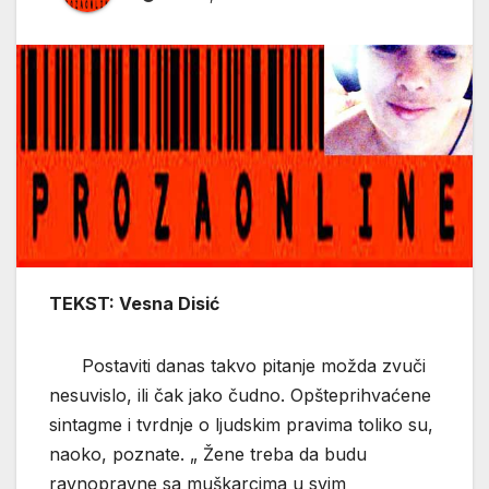
TEKST: Vesna Disić
Postaviti danas takvo pitanje možda zvuči
nesuvislo, ili čak jako čudno. Opšteprihvaćene
sintagme i tvrdnje o ljudskim pravima toliko su,
naoko, poznate. „ Žene treba da budu
ravnopravne sa muškarcima u svim