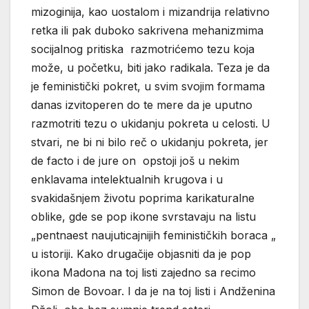
mizoginija, kao uostalom i mizandrija relativno
retka ili pak duboko sakrivena mehanizmima
socijalnog pritiska razmotrićemo tezu koja
može, u početku, biti jako radikala. Teza je da
je feministički pokret, u svim svojim formama
danas izvitoperen do te mere da je uputno
razmotriti tezu o ukidanju pokreta u celosti. U
stvari, ne bi ni bilo reč o ukidanju pokreta, jer
de facto i de jure on opstoji još u nekim
enklavama intelektualnih krugova i u
svakidašnjem životu poprima karikaturalne
oblike, gde se pop ikone svrstavaju na listu
„pentnaest naujuticajnijih feminističkih boraca „
u istoriji. Kako drugačije objasniti da je pop
ikona Madona na toj listi zajedno sa recimo
Simon de Bovoar. I da je na toj listi i Andženina