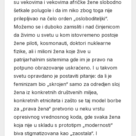
su vekovima i vekovima afričke žene slobodno
šetkale polugole i da im niko zbog toga nije
prilepljivao na čelo orden „osloboditeljki“.
Možemo se i duboko zamisliti i nad činjenicom
da živimo u svetu u kom istovremeno postoje
žene piloti, kosmonauti, doktori nuklearne
fizike, ali i milioni žena koje žive u
patrijarhalnim sistemima gde im je pravo na
potpuno obrazovanje uskraćeno. I u takvom
svetu opravdano je postaviti pitanje: da li je
feminizam bio „skrojen“ samo za odredjen sloj
žena iz konkretnih društvenih miljea,
konkretnih etniciteta i zašto se taj model borbe
za „prava žena“ pretvorio u neku vrstu
opresivnog vrednosnog koda, gde svaka žena
koja nije u skladu s prototipm „modernosti“
biva stigmatizovana kao „zaostala“. I