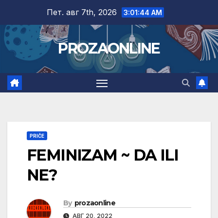
Skip
Пет. авг 7th, 2026
3:01:45 AM
to
content
PROZAONLINE
PRIČE
FEMINIZAM ~ DA ILI
NE?
By
prozaonline
АВГ 20, 2022