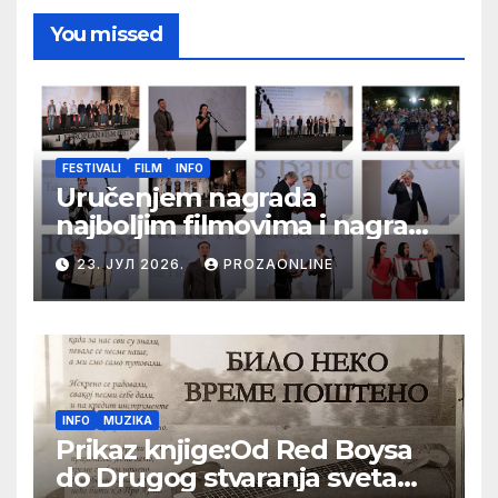
You missed
FESTIVALI
FILM
INFO
Uručenjem nagrada
najboljim filmovima i nagrade
„Aleksandar Lifka“ Radošu
23. ЈУЛ 2026.
PROZAONLINE
Bajiću svečano zatvoren 33.
Festival evropskog filma Palić
INFO
MUZIKA
Prikaz knjige:Od Red Boysa
do Drugog stvaranja sveta