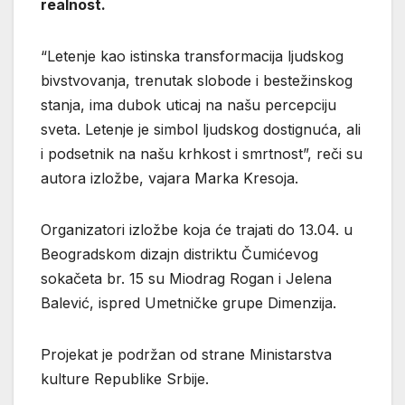
realnost.
“Letenje kao istinska transformacija ljudskog
bivstvovanja, trenutak slobode i bestežinskog
stanja, ima dubok uticaj na našu percepciju
sveta. Letenje je simbol ljudskog dostignuća, ali
i podsetnik na našu krhkost i smrtnost”, reči su
autora izložbe, vajara Marka Kresoja.
Organizatori izložbe koja će trajati do 13.04. u
Beogradskom dizajn distriktu Čumićevog
sokačeta br. 15 su Miodrag Rogan i Jelena
Balević, ispred Umetničke grupe Dimenzija.
Projekat je podržan od strane Ministarstva
kulture Republike Srbije.