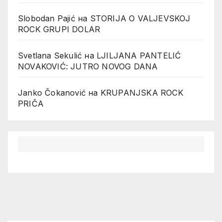
Slobodan Pajić
на
STORIJA O VALJEVSKOJ
ROCK GRUPI DOLAR
Svetlana Sekulić
на
LJILJANA PANTELIĆ
NOVAKOVIĆ: JUTRO NOVOG DANA
Janko Čokanović
на
KRUPANJSKA ROCK
PRIČA