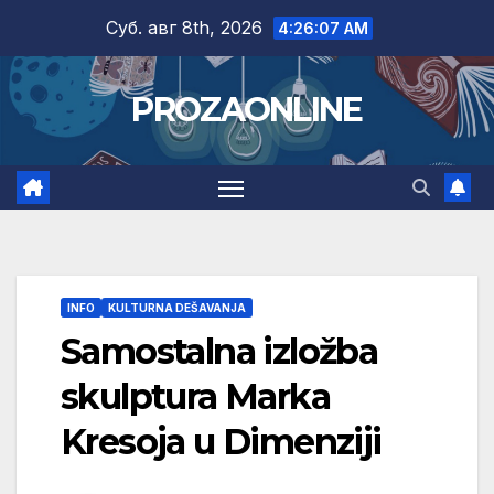
Skip
Суб. авг 8th, 2026
4:26:08 AM
to
content
PROZAONLINE
INFO
KULTURNA DEŠAVANJA
Samostalna izložba
skulptura Marka
Kresoja u Dimenziji