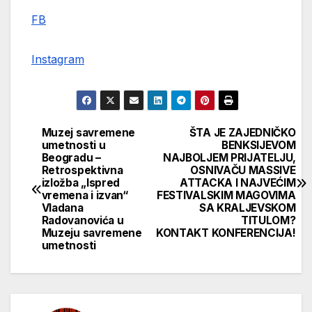
FB
Instagram
Muzej savremene
ŠTA JE ZAJEDNIČKO
Кретање
umetnosti u
BENKSIJEVOM
Beogradu –
NAJBOLJEM PRIJATELJU,
чланка
Retrospektivna
OSNIVAČU MASSIVE
izložba „Ispred
ATTACKA I NAJVEĆIM
vremena i izvan“
FESTIVALSKIM MAGOVIMA
Vladana
SA KRALJEVSKOM
Radovanovića u
TITULOM?
Muzeju savremene
KONTAKT KONFERENCIJA!
umetnosti