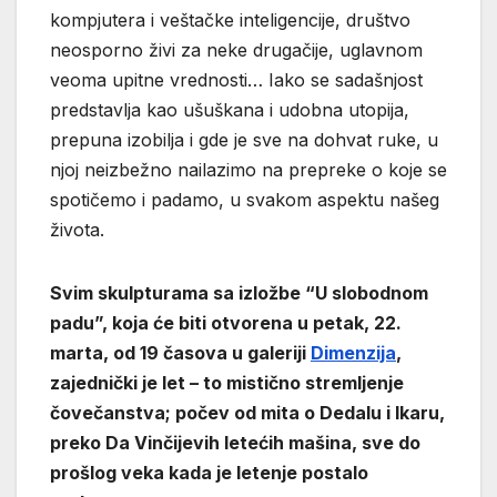
kompjutera i veštačke inteligencije, društvo
neosporno živi za neke drugačije, uglavnom
veoma upitne vrednosti… Iako se sadašnjost
predstavlja kao ušuškana i udobna utopija,
prepuna izobilja i gde je sve na dohvat ruke, u
njoj neizbežno nailazimo na prepreke o koje se
spotičemo i padamo, u svakom aspektu našeg
života.
Svim skulpturama sa izložbe “U slobodnom
padu”, koja će biti otvorena u petak, 22.
marta, od 19 časova u galeriji
Dimenzija
,
zajednički je let – to mistično stremljenje
čovečanstva; počev od mita o Dedalu i Ikaru,
preko Da Vinčijevih letećih mašina, sve do
prošlog veka kada je letenje postalo