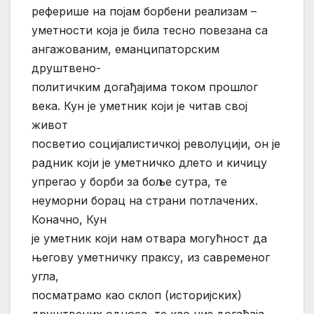
реферише на појам борбени реализам –
уметности која је била тесно повезана са
ангажованим, еманципаторским
друштвено-
политичким догађајима током прошлог
века. Кун је уметник који је читав свој
живот
посветио социјалистичкој револуцији, он је
радник који је уметничко длето и кичицу
упрегао у борби за боље сутра, те
неуморни борац на страни потлачених.
Коначно, Кун
је уметник који нам отвара могућност да
његову уметничку праксу, из савременог
угла,
посматрамо као склоп (историјских)