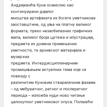
Андрејевића Куна осмислио као
континуирани дијалог
мноштва артефаката из богате уметникове
заоставштине, од уља на платну великог
формата, преко незаобилазних графичких
мапа, великог броја цртежа и илустрација,
предмета из домена примењених
уметности, те архивског материјала и
музејских
предмета. Интердисциплинарним
промишљањем актуелних тема које се
повезују с
различитим Куновим стваралачким фазама
– од међуратног, ратног и послератног
периода – изложба нуди ново читање
целокупног уметниковог опуса. Полазећи