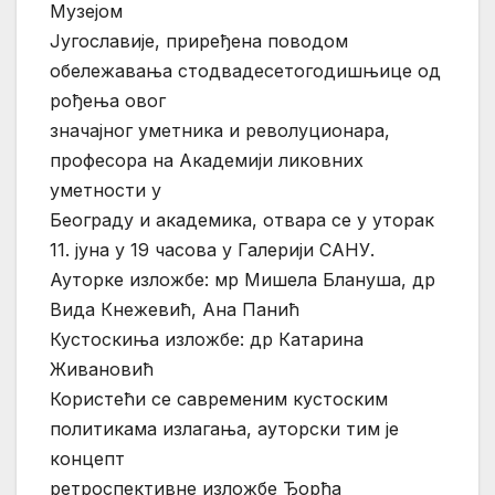
Музејом
Југославије, приређена поводом
обележавања стодвадесетогодишњице од
рођења овог
значајног уметника и револуционара,
професора на Академији ликовних
уметности у
Београду и академика, отвара се у уторак
11. јуна у 19 часова у Галерији САНУ.
Ауторке изложбе: мр Мишела Блануша, др
Вида Кнежевић, Ана Панић
Кустоскиња изложбе: др Катарина
Живановић
Користећи се савременим кустоским
политикама излагања, ауторски тим је
концепт
ретроспективне изложбе Ђорђа