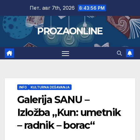
Skip
Пет. авг 7th, 2026
8:43:57 PM
to
content
PROZAONLINE
INFO
KULTURNA DEŠAVANJA
Galerija SANU –
Izložba „Kun: umetnik
– radnik – borac“