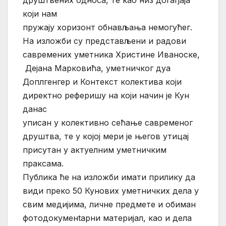
друштвених односа, те као низ догађаја
који нам
пружају хоризонт обнављања немогућег.
На изложби су представљени и радови
савремених уметника Христине Иваноске,
Дејана Марковића, уметничког дуа
Доплгенгер и Контекст колектива који
директно реферишу на који начин је Кун
данас
уписан у колективно сећање савременог
друштва, те у којој мери је његов утицај
присутан у актуелним уметничким
праксама.
Публика ће на изложби имати прилику да
види преко 50 Кунових уметничких дела у
свим медијима, личне предмете и обиман
фотодокуменtарни материјал, као и дела