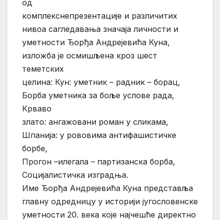
од
комплекснепрезентације и различитих
нивоа сагледавања значаја личности и
уметности Ђорђа Андрејевића Куна,
изложба је осмишљена кроз шест
теметских
целина: Кун: уметник – радник – борац,
Борба уметника за боље услове рада,
Крваво
злато: ангажовани роман у сликама,
Шпанија: у рововима антифашистичке
борбе,
Прогон –илегала – партизанска борба,
Социјалистичка изградња.
Име Ђорђа Андрејевића Куна представља
главну одредницу у историји југословенске
уметности 20. века које најчешће директно