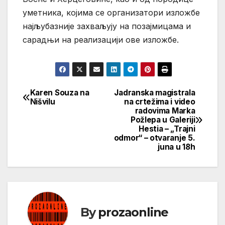
уметника, којима се организатори изложбе
најљубазније захваљују на позајмицама и
сарадњи на реализацији ове изложбе.
Karen Souza na
Jadranska magistrala
Кретање
Nišvilu
na crtežima i video
radovima Marka
чланка
Požlepa u Galeriji
Hestia – „Trajni
odmor“ – otvaranje 5.
juna u 18h
By
prozaonline