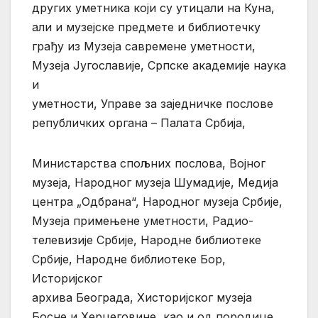
других уметника који су утицали на Куна,
али и музејске предмете и библиотечку
грађу из Музеја савремене уметности,
Музеја Југославије, Српске академије наука
и
уметности, Управе за заједничке послове
републичких органа – Палата Србија,
Министарства спољних послова, Војног
музеја, Народног музеја Шумадије, Медија
центра „Одбрана“, Народног музеја Србије,
Музеја примењене уметности, Радио-
телевизије Србије, Народне библиотеке
Србије, Народне библиотеке Бор,
Историјског
архива Београда, Хисторијског музеја
Босне и Херцеговине, као и од породице