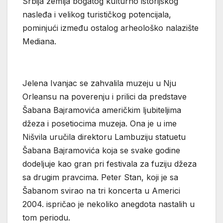
Srbija zemlja bogatog kulturno istorijskog
nasleđa i velikog turističkog potencijala,
pominjući između ostalog arheološko nalazište
Mediana.
Jelena Ivanjac se zahvalila muzeju u Nju
Orleansu na poverenju i prilici da predstave
Šabana Bajramovića američkim ljubiteljima
džeza i posetiocima muzeja. Ona je u ime
Nišvila uručila direktoru Lambuziju statuetu
Šabana Bajramovića koja se svake godine
dodeljuje kao gran pri festivala za fuziju džeza
sa drugim pravcima. Peter Stan, koji je sa
Šabanom svirao na tri koncerta u Americi
2004. ispričao je nekoliko anegdota nastalih u
tom periodu.