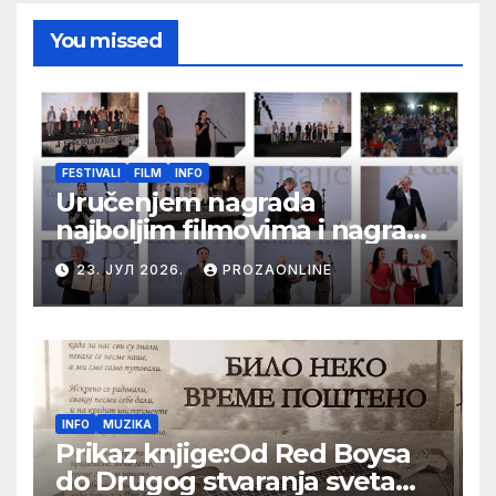
You missed
FESTIVALI
FILM
INFO
Uručenjem nagrada
najboljim filmovima i nagrade
„Aleksandar Lifka“ Radošu
23. ЈУЛ 2026.
PROZAONLINE
Bajiću svečano zatvoren 33.
Festival evropskog filma Palić
INFO
MUZIKA
Prikaz knjige:Od Red Boysa
do Drugog stvaranja sveta