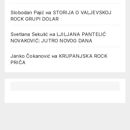
Slobodan Pajić
на
STORIJA O VALJEVSKOJ
ROCK GRUPI DOLAR
Svetlana Sekulić
на
LJILJANA PANTELIĆ
NOVAKOVIĆ: JUTRO NOVOG DANA
Janko Čokanović
на
KRUPANJSKA ROCK
PRIČA