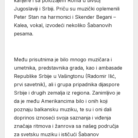
karijere i sa položajem Roma u bivšoj
Jugoslaviji i Srbiji. Priču su muzički oplemenili
Peter Stan na harmonici i Skender Begani –
Kalea, vokal, izvodeći nekoliko Šabanovih
pesama.
Među prisutnima je bilo mnogo muzičara i
umetnika, predstavnika grada, kao i ambasade
Republike Srbije u Vašingtonu (Radomir Ilić,
prvi savetnik), ali i grupa pripadnika dijaspore
Srbije i drugih zemalja iz regiona. Zanimljivo je
da je među Amerikancima bilo i onih koji
poznaju balkansku muziku, te su i oni dali
doprinos iznoseći svoja saznanja i viđenja
značaja ritmova i žanrova sa našeg područja
za svetsku muziku i ističući Šabanov