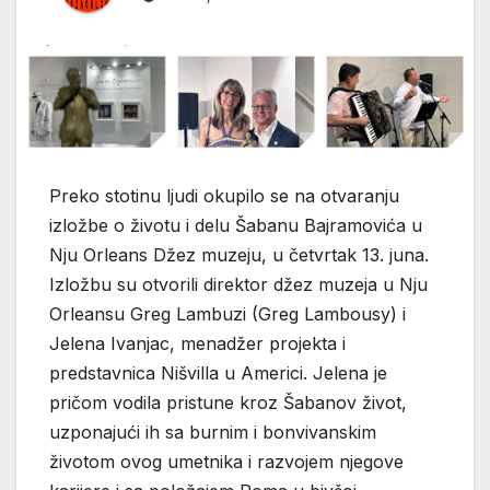
Preko stotinu ljudi okupilo se na otvaranju
izložbe o životu i delu Šabanu Bajramovića u
Nju Orleans Džez muzeju, u četvrtak 13. juna.
Izložbu su otvorili direktor džez muzeja u Nju
Orleansu Greg Lambuzi (Greg Lambousy) i
Jelena Ivanjac, menadžer projekta i
predstavnica Nišvilla u Americi. Jelena je
pričom vodila pristune kroz Šabanov život,
uzponajući ih sa burnim i bonvivanskim
životom ovog umetnika i razvojem njegove