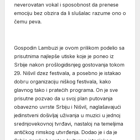
neverovatan vokal i sposobnost da prenese
emociju bez obzira da li slušalac razume ono o
čemu peva.
Gospodin Lambuzi je ovom prilikom podelio sa
prisutnima najlepše utiske koje je poneo iz
Srbije nakon prošlogidisnjeg gostovanja tokom
29. Nišvil dzez festivala, a posebno je istakao
dobru organizaciju niškog festivala, kako
glavnog tako i pratećih programa. On je sve
prisutne pozvao da u svoj plan putovanja
obavezno uvrste Srbiju i Nišvil, naglašavajući
jedinstveni došivljaj uživanja u muzici u jednoj
srednjovekovnoj tvrđavi, nastaloj na temeljima
antičkog rimskog utvrđenja. Dodao je i da je