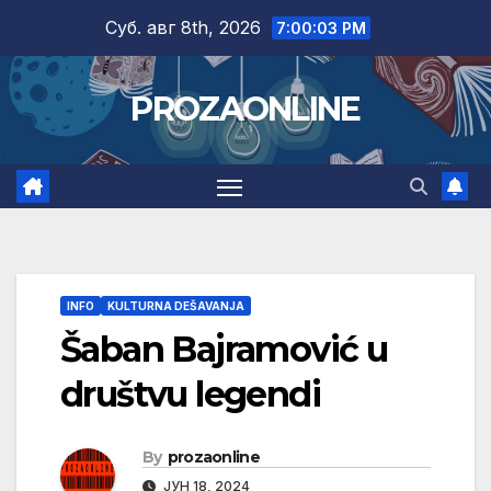
Skip
Суб. авг 8th, 2026
7:00:04 PM
to
content
PROZAONLINE
INFO
KULTURNA DEŠAVANJA
Šaban Bajramović u
društvu legendi
By
prozaonline
ЈУН 18, 2024