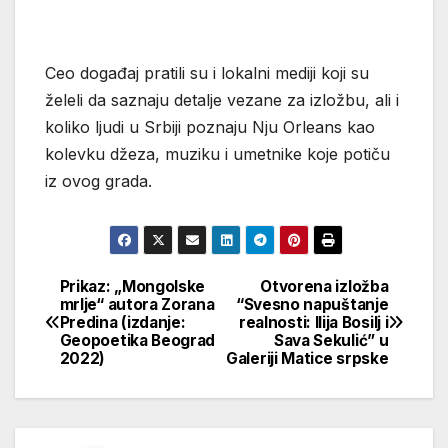
Ceo događaj pratili su i lokalni mediji koji su
želeli da saznaju detalje vezane za izložbu, ali i
koliko ljudi u Srbiji poznaju Nju Orleans kao
kolevku džeza, muziku i umetnike koje potiču
iz ovog grada.
Prikaz: „Mongolske
Otvorena izložba
Кретање
mrlje“ autora Zorana
“Svesno napuštanje
Predina (izdanje:
realnosti: Ilija Bosilj i
чланка
Geopoetika Beograd
Sava Sekulić” u
2022)
Galeriji Matice srpske