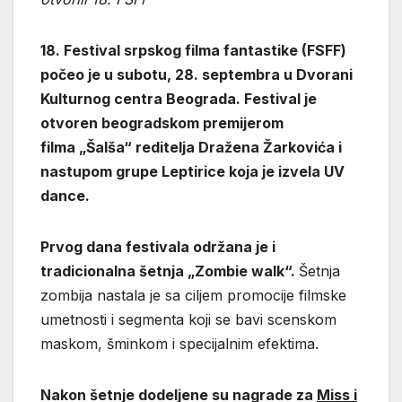
18. Festival srpskog filma fantastike (FSFF)
počeo je u subotu, 28. septembra u Dvorani
Kulturnog centra Beograda.
Festival je
otvoren beogradskom premijerom
filma
„
Šalša
“
reditelja Dražena Žarkovića i
nastupom grupe Leptirice koj
а
је
izvel
a
UV
dance.
Prvog dana festivala održana je i
tradicionalna šetnja
„
Zombie walk
“
.
Šetnja
zombija nastala je sa ciljem promocije filmske
umetnosti i segmenta koji se bavi scenskom
maskom, šminkom i specijalnim efektima.
Nakon šetnje dodeljene su nagrade za
Miss i