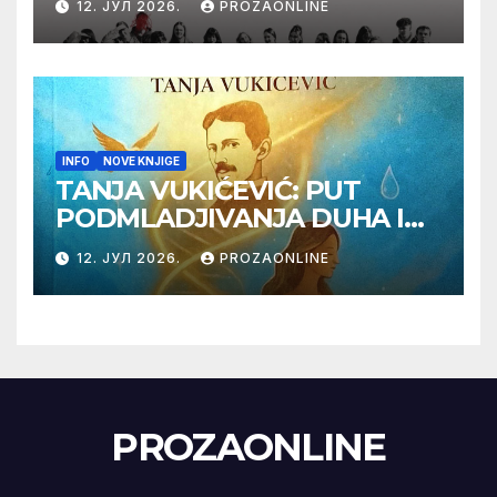
12. ЈУЛ 2026.
PROZAONLINE
u Karlovim Varima
INFO
NOVE KNJIGE
TANJA VUKIĆEVIĆ: PUT
PODMLADJIVANJA DUHA I
TELA SA TESLOM
12. ЈУЛ 2026.
PROZAONLINE
PROZAONLINE