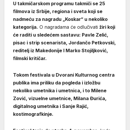
U takmičarskom programu takmiči se 25
filmova iz Srbije, regiona i sveta koji se
nadmeću za nagradu „Koskar“ u nekoliko
kategorija.
O nagradama će odlučivati
žiri koji
će raditi u sledećem sastavu:
Pavle Zelić,
pisac i strip scenarista, Jordančo Petkovski,
reditelj iz Makedonije I Marko Stojiljković,
filmski kritičar.
Tokom festivala u Dvorani Kulturnog centra
publika ima priliku da pogleda i izložbu
nekoliko umetnika i umetnica, i to Milene
Zović, vizuelne umetnice, Milana Đurića,
digitalnog umetnika i Sanje Rajić,
kostimografkinje.