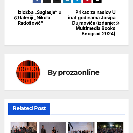
Izložba „Saglasje“ u
Prikaz za naslov U
Кретање
Galeriji „Nikola
inat godinama Josipa
Radošević“
Dujmovića (izdanje:
чланка
Multimedia Books
Beograd 2024)
By
prozaonline
Related Post