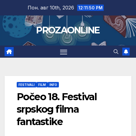
Skip
Пон. авг 10th, 2026
12:11:51 PM
to
content
PROZAONLINE
FESTIVALI
FILM
INFO
Počeo 18. Festival
srpskog filma
fantastike