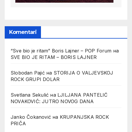
Komentari
“Sve bio je ritam” Boris Lajner – POP Forum
на
SVE BIO JE RITAM – BORIS LAJNER
Slobodan Pajić
на
STORIJA O VALJEVSKOJ
ROCK GRUPI DOLAR
Svetlana Sekulić
на
LJILJANA PANTELIĆ
NOVAKOVIĆ: JUTRO NOVOG DANA
Janko Čokanović
на
KRUPANJSKA ROCK
PRIČA