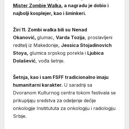
Mister Zombie Walka
, a nagradu je dobio i
najbolji kosplejer, kao i šminkeri.
Žiri 11. Zombi walka bili su
Nenad
Okanović,
glumac,
Varda Tozija
, proslavljeni
reditelj iz Makedonije,
Jessica Stojadinovich
Stoya,
glumica srpskog porekla i
Ljubica
Dolašević
, vođa šetnje.
Šetnja, kao i sam FSFF tradicionalno imaju
humanitarni karakter.
U saradnji sa
Dvoranom Kulturnog centra tokom festivala se
prikupljaju sredstva za odeljenje dečije
onkologije Insititututa za onkologiju i radiologiju
Srbije.