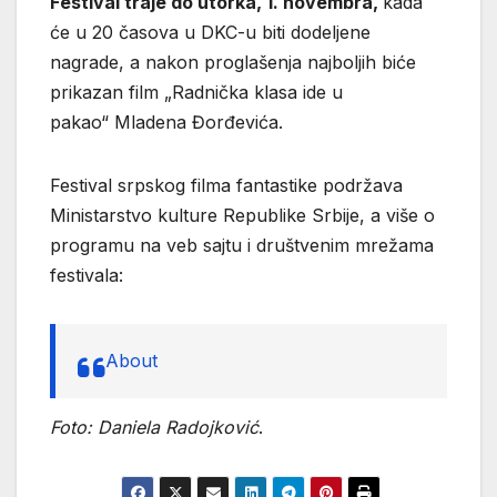
Festival traje do utorka, 1. novembra,
kada
će u 20 časova u DKC-u biti dodeljene
nagrade, a nakon proglašenja najboljih biće
prikazan film „Radnička klasa ide u
pakao“ Mladena Đorđevićа.
Festival srpskog filma fantastike podržava
Ministarstvo kulture Republike Srbije, a više o
programu na veb sajtu i društvenim mrežama
festivala:
About
Foto: Daniela Radojković
.