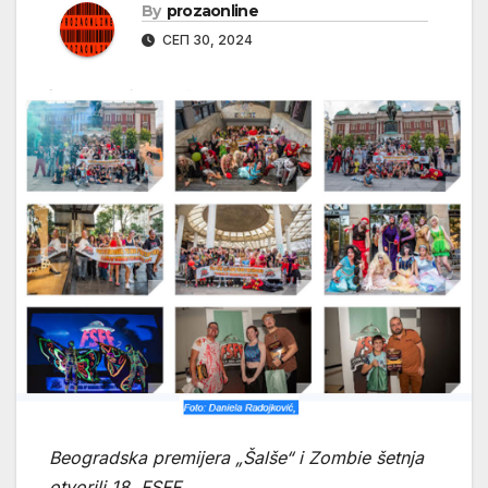
By
prozaonline
СЕП 30, 2024
Beogradska premijera
„
Šalše
“
i Zombie šetnja
otvorili 18. FSFF