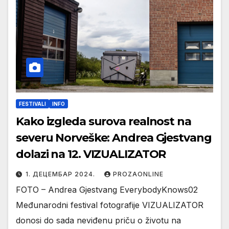
FESTIVALI
INFO
Kako izgleda surova realnost na
severu Norveške: Andrea Gjestvang
dolazi na 12. VIZUALIZATOR
1. ДЕЦЕМБАР 2024.
PROZAONLINE
FOTO – Andrea Gjestvang EverybodyKnows02
Međunarodni festival fotografije VIZUALIZATOR
donosi do sada neviđenu priču o životu na