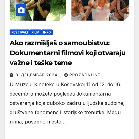
FESTIVALI
FILM
INFO
Ako razmišljaš o samoubistvu:
Dokumentarni filmovi koji otvaraju
važne i teške teme
3. ДЕЦЕМБАР 2024.
PROZAONLINE
U Muzeju Kinoteke u Kosovskoj 11 od 12. do 16.
decembra možete pogledati dokumentarna
ostvarenja koja duboko zadiru u ljudske sudbine,
društvene fenomene i istorijske trenutke. Među
njima, posebno mesto…