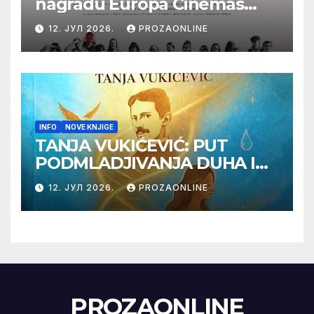
nagradu Europa Cinemas
Label na Filmskom festivalu
12. ЈУЛ 2026.
PROZAONLINE
u Karlovim Varima
INFO
NOVE KNJIGE
TANJA VUKIĆEVIĆ: PUT
PODMLADJIVANJA DUHA I
TELA SA TESLOM
12. ЈУЛ 2026.
PROZAONLINE
PROZAONLINE