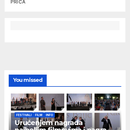
PRIČA
You missed
FESTIVALI
FILM
INFO
Uručenjem nagrada
najboljim filmovima i nagrade