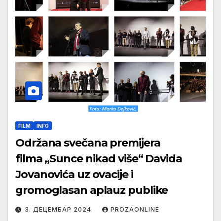
FILM
INFO
Održana svečana premijera
filma „Sunce nikad više“ Davida
Jovanovića uz ovacije i
gromoglasan aplauz publike
3. ДЕЦЕМБАР 2024.
PROZAONLINE