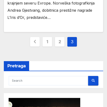
krajnjem severu Evrope. Norveška fotografkinja
Andrea Gjestvang, dobitnica prestižne nagrade
L’Iris d’Or, predstaviće…
Пагинација
1
2
3
чланака
Pretraga