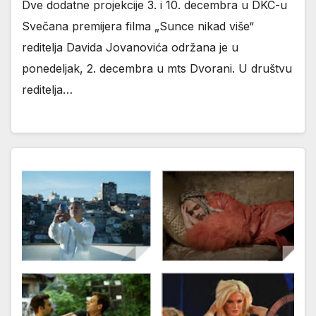
Dve dodatne projekcije 3. i 10. decembra u DKC-u
Svečana premijera filma „Sunce nikad više“
reditelja Davida Jovanovića održana je u
ponedeljak, 2. decembra u mts Dvorani. U društvu
reditelja…