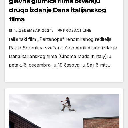
glavna glumica filma otvaraju
drugo izdanje Dana italijanskog
filma
1. ДЕЦЕМБАР 2024.
PROZAONLINE
talijanski film „Partenopa“ renomiranog reditelja
Paola Sorentina svečano će otvoriti drugo izdanje
Dana italijanskog filma (Cinema Made in Italy) u
petak, 6. decembra, u 19 časova, u Sali 6 mts…