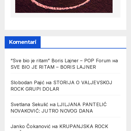
Komentari
“Sve bio je ritam” Boris Lajner – POP Forum
на
SVE BIO JE RITAM – BORIS LAJNER
Slobodan Pajić
на
STORIJA O VALJEVSKOJ
ROCK GRUPI DOLAR
Svetlana Sekulić
на
LJILJANA PANTELIĆ
NOVAKOVIĆ: JUTRO NOVOG DANA
Janko Čokanović
на
KRUPANJSKA ROCK