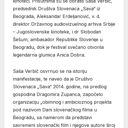
kinoteci. Prisutnima su se obratili Saša Verbič,
predsednik Društva Slovenaca „Sava“ iz
Beograda, Aleksandar Erdeljanović, v. d.
direktor Državnog audiovizuelnog arhiva Srbije
– Jugoslovenske kinoteke, i dr Slobodan
Šešum, ambasador Republike Slovenije u
Beogradu, dok je festival svečano otvorila
legendarna glumica Anica Dobra.
Saša Verbič osvrnuo se na istoriju
manifestacije, te naveo da je Društvo
Slovenaca „Sava“ 2014. godine, na predlog
gospodina Dragomira Zupanca, započelo
organizaciju „obimnog i ambicioznog projekta
pod nazivom Dani slovenačkog filma u
Beogradu, sa namerom da predstavi
savremeni slovenački film i njegove autore široj