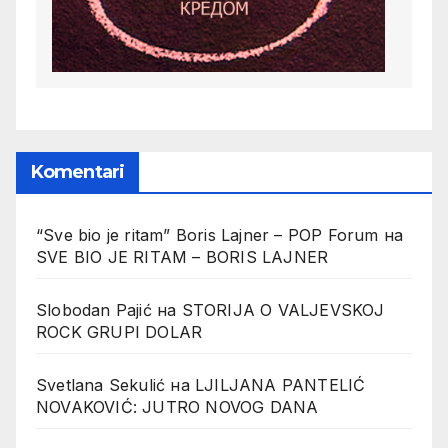
Komentari
“Sve bio je ritam” Boris Lajner – POP Forum
на
SVE BIO JE RITAM – BORIS LAJNER
Slobodan Pajić
на
STORIJA O VALJEVSKOJ
ROCK GRUPI DOLAR
Svetlana Sekulić
на
LJILJANA PANTELIĆ
NOVAKOVIĆ: JUTRO NOVOG DANA