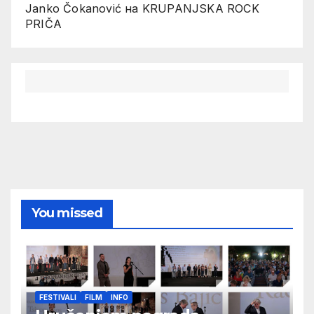
Janko Čokanović
на
KRUPANJSKA ROCK
PRIČA
You missed
FESTIVALI
FILM
INFO