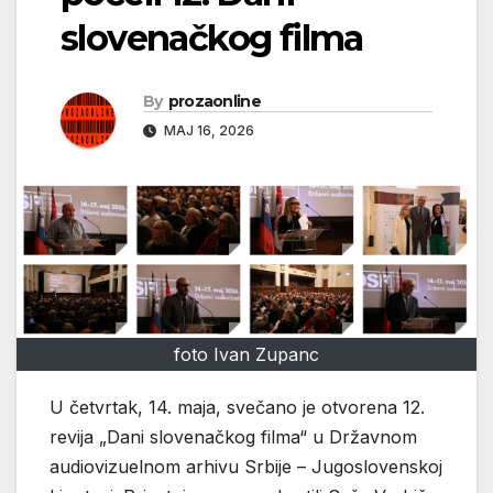
slovenačkog filma
By
prozaonline
МАЈ 16, 2026
foto Ivan Zupanc
U četvrtak, 14. maja, svečano je otvorena 12.
revija „Dani slovenačkog filma“ u Državnom
audiovizuelnom arhivu Srbije – Jugoslovenskoj