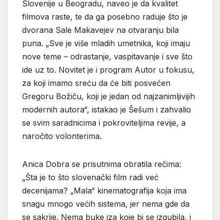
Slovenije u Beogradu, naveo je da kvalitet
filmova raste, te da ga posebno raduje što je
dvorana Sale Makavejev na otvaranju bila
puna. „Sve je više mladih umetnika, koji imaju
nove teme – odrastanje, vaspitavanje i sve što
ide uz to. Novitet je i program Autor u fokusu,
za koji imamo sreću da će biti posvećen
Gregoru Božiču, koji je jedan od najzanimljivijih
modernih autora“, istakao je Šešum i zahvalio
se svim saradnicima i pokroviteljima revije, a
naročito volonterima.
Anica Dobra se prisutnima obratila rečima:
„Šta je to što slovenački film radi već
decenijama? „Mala“ kinematografija koja ima
snagu mnogo većih sistema, jer nema gde da
se sakrije. Nema buke iza koje bi se izgubila, i