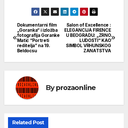
Dokumentarni film
Salon of Excellence :
Кретање
„Goranka“ i izložba
ELEGANCIJA FIRENCE
fotografija Goranke
U BEOGRADU: „ZRNO
чланка
Matić “Portreti
LUDOSTI“ KAO
reditelja” na 19.
SIMBOL VRHUNSKOG
Beldocsu
ZANATSTVA
By
prozaonline
Related Post