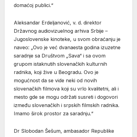
domaćoj publici.“
Aleksandar Erdeljanović, v. d. direktor
Državnog audiovizuelnog arhiva Srbije –
Jugoslovenske kinoteke, u svom obraćanju je
naveo: „Ovo je već dvanaesta godina izuzetne
saradnje sa Društvom „Sava“ i sa ovom
grupom istaknutih slovenačkih kulturnih
radnika, koji žive u Beogradu. Ovo je
mogućnost da se vide neki od novih
slovenačkih filmova koji su vrlo kvalitetni, ali i
mesto gde se mogu održati susreti i dogovori
između slovenačkih i srpskih filmskih radnika.
Imamo širok prostor za saradnju.“
Dr Slobodan Šešum, ambasador Republike