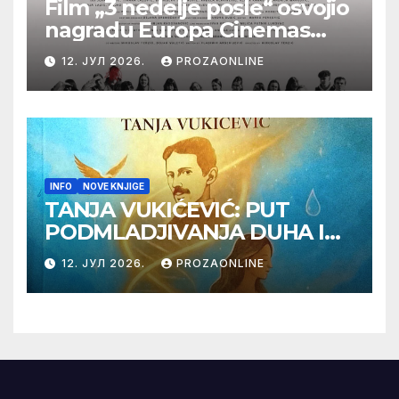
Film „3 nedelje posle“ osvojio
nagradu Europa Cinemas
Label na Filmskom festivalu
12. ЈУЛ 2026.
PROZAONLINE
u Karlovim Varima
INFO
NOVE KNJIGE
TANJA VUKIĆEVIĆ: PUT
PODMLADJIVANJA DUHA I
TELA SA TESLOM
12. ЈУЛ 2026.
PROZAONLINE