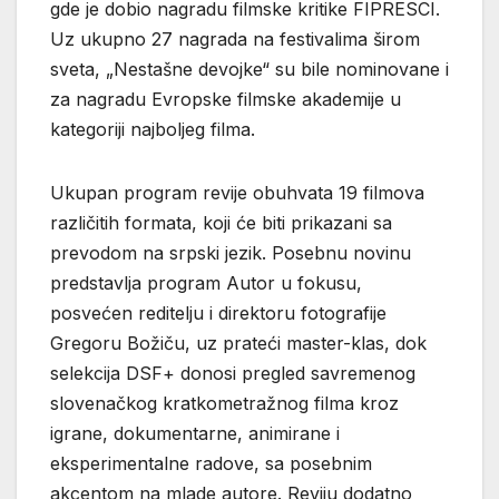
gde je dobio nagradu filmske kritike FIPRESCI.
Uz ukupno 27 nagrada na festivalima širom
sveta, „Nestašne devojke“ su bile nominovane i
za nagradu Evropske filmske akademije u
kategoriji najboljeg filma.
Ukupan program revije obuhvata 19 filmova
različitih formata, koji će biti prikazani sa
prevodom na srpski jezik. Posebnu novinu
predstavlja program Autor u fokusu,
posvećen reditelju i direktoru fotografije
Gregoru Božiču, uz prateći master-klas, dok
selekcija DSF+ donosi pregled savremenog
slovenačkog kratkometražnog filma kroz
igrane, dokumentarne, animirane i
eksperimentalne radove, sa posebnim
akcentom na mlade autore. Reviju dodatno