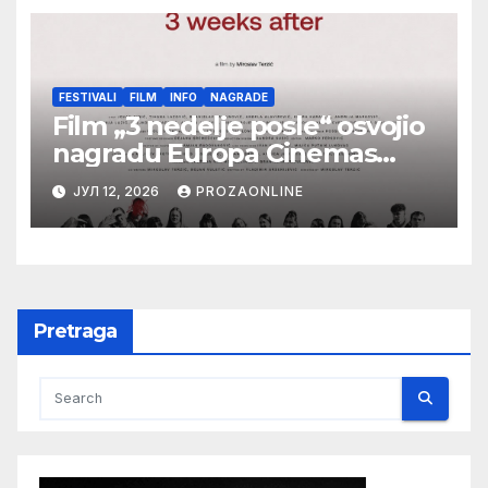
FESTIVALI
FILM
INFO
NAGRADE
Film „3 nedelje posle“ osvojio
nagradu Europa Cinemas
Label na Filmskom festivalu u
ЈУЛ 12, 2026
PROZAONLINE
Karlovim Varima
Pretraga