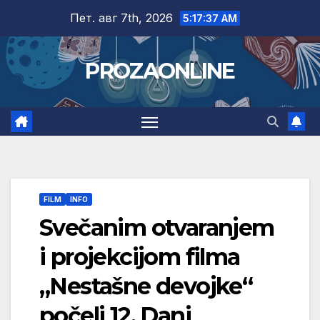
Skip
Пет. авг 7th, 2026
5:17:37 AM
to
content
PROZAONLINE
FILM
INFO
Svečanim otvaranjem
i projekcijom filma
„Nestašne devojke“
počeli 12. Dani