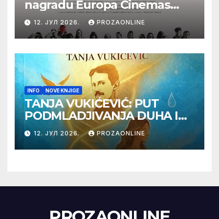
nagradu Europa Cinemas
Label na Filmskom festivalu
12. ЈУЛ 2026.
PROZAONLINE
u Karlovim Varima
INFO
NOVE KNJIGE
TANJA VUKIĆEVIĆ: PUT
PODMLADJIVANJA DUHA I
TELA SA TESLOM
12. ЈУЛ 2026.
PROZAONLINE
PROZAONLINE