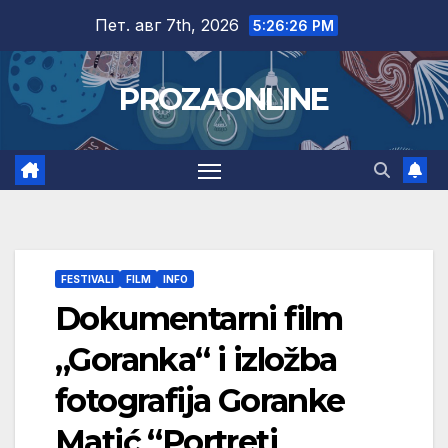
Skip
Пет. авг 7th, 2026
5:26:27 PM
to
content
PROZAONLINE
FESTIVALI
FILM
INFO
Dokumentarni film
„Goranka“ i izložba
fotografija Goranke
Matić “Portreti