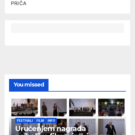
PRIČA
You missed
FESTIVALI
FILM
INFO
Uručenjem nagrada