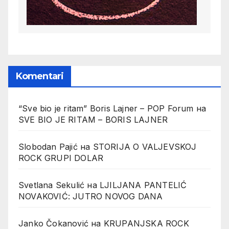
Komentari
“Sve bio je ritam” Boris Lajner – POP Forum
на
SVE BIO JE RITAM – BORIS LAJNER
Slobodan Pajić
на
STORIJA O VALJEVSKOJ
ROCK GRUPI DOLAR
Svetlana Sekulić
на
LJILJANA PANTELIĆ
NOVAKOVIĆ: JUTRO NOVOG DANA
Janko Čokanović
на
KRUPANJSKA ROCK