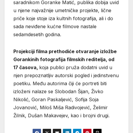
saradnikom Goranke Matić, publika dobija uvid
u njene najvažnije umetničke projekte, lične
priče koje stoje iza kultnih fotografija, ali i do
sada neviđene kućne filmove nastale
sedamdesetih godina.
Projekciji filma prethodiće otvaranje izložbe
Gorankinih fotografija filmskih reditelja, od
17 časova,
koja publici pruža dodatni uvid u
njen prepoznatljiv autorski pogled i jedinstvenu
poetiku. Među autorima čiji će portreti biti
izloženi nalaze se Slobodan Šijan, Živko
Nikolić, Goran Paskaljević, Sofija Soja
Jovanović, Miloš Miša Radivojević, Želimir
Žilnik, Dušan Makavejev, kao i brojni drugi.