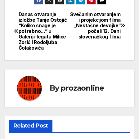
Danas otvaranje
Svečanim otvaranjem
Кретање
izložbe Tanje Ostojić
i projekcijom filma
“Koliko snage je
„Nestašne devojke“
чланка
potrebno…” u
počeli 12. Dani
Galeriji-legatu Milice
slovenačkog filma
Zorić i Rodoljuba
Čolakovića
By
prozaonline
Related Post