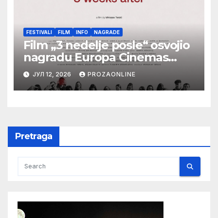
FESTIVALI
FILM
INFO
NAGRADE
Film „3 nedelje posle“ osvojio
nagradu Europa Cinemas
Label na Filmskom festivalu u
ЈУЛ 12, 2026
PROZAONLINE
Karlovim Varima
Pretraga