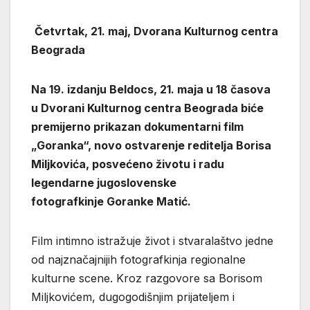
Četvrtak, 21. maj, Dvorana Kulturnog centra
Beograda
Na 19. izdanju Beldocs, 21. maja u 18 časova
u Dvorani Kulturnog centra Beograda biće
premijerno prikazan dokumentarni film
„Goranka“, novo ostvarenje reditelja Borisa
Miljkovića, posvećeno životu i radu
legendarne jugoslovenske
fotografkinje Goranke Matić.
Film intimno istražuje život i stvaralaštvo jedne
od najznačajnijih fotografkinja regionalne
kulturne scene. Kroz razgovore sa Borisom
Miljkovićem, dugogodišnjim prijateljem i