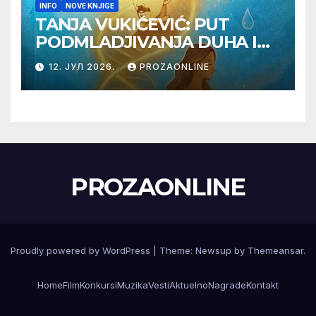
INFO
NOVE KNJIGE
TANJA VUKIĆEVIĆ: PUT
PODMLADJIVANJA DUHA I
TELA SA TESLOM
12. ЈУЛ 2026.
PROZAONLINE
PROZAONLINE
Proudly powered by WordPress
|
Theme:
Newsup
by
Themeansar
.
Home
Film
Konkursi
Muzika
Vesti
Aktuelno
Nagrade
Kontakt