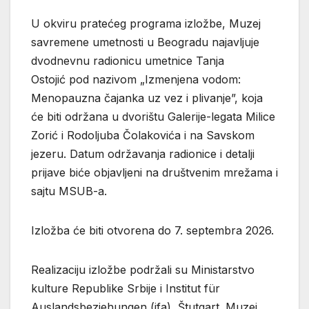
U okviru pratećeg programa izložbe, Muzej
savremene umetnosti u Beogradu najavljuje
dvodnevnu radionicu umetnice Tanja
Ostojić pod nazivom „Izmenjena vodom:
Menopauzna čajanka uz vez i plivanje”, koja
će biti održana u dvorištu Galerije-legata Milice
Zorić i Rodoljuba Čolakovića i na Savskom
jezeru. Datum održavanja radionice i detalji
prijave biće objavljeni na društvenim mrežama i
sajtu MSUB-a.
Izložba će biti otvorena do 7. septembra 2026.
Realizaciju izložbe podržali su Ministarstvo
kulture Republike Srbije i Institut für
Auslandsbeziehungen (ifa), Štutgart. Muzej