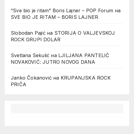
“Sve bio je ritam” Boris Lajner – POP Forum
на
SVE BIO JE RITAM – BORIS LAJNER
Slobodan Pajić
на
STORIJA O VALJEVSKOJ
ROCK GRUPI DOLAR
Svetlana Sekulić
на
LJILJANA PANTELIĆ
NOVAKOVIĆ: JUTRO NOVOG DANA
Janko Čokanović
на
KRUPANJSKA ROCK
PRIČA