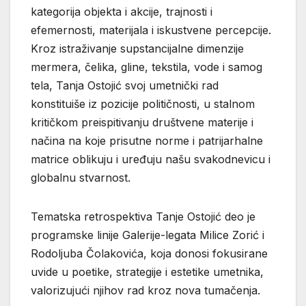
kategorija objekta i akcije, trajnosti i
efemernosti, materijala i iskustvene percepcije.
Kroz istraživanje supstancijalne dimenzije
mermera, čelika, gline, tekstila, vode i samog
tela, Tanja Ostojić svoj umetnički rad
konstituiše iz pozicije političnosti, u stalnom
kritičkom preispitivanju društvene materije i
načina na koje prisutne norme i patrijarhalne
matrice oblikuju i uređuju našu svakodnevicu i
globalnu stvarnost.
Tematska retrospektiva Tanje Ostojić deo je
programske linije Galerije-legata Milice Zorić i
Rodoljuba Čolakovića, koja donosi fokusirane
uvide u poetike, strategije i estetike umetnika,
valorizujući njihov rad kroz nova tumačenja.