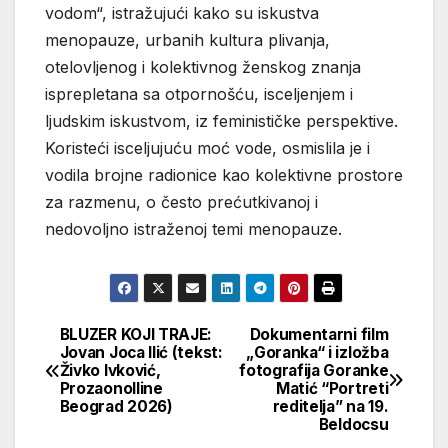
vodom“, istražujući kako su iskustva
menopauze, urbanih kultura plivanja,
otelovljenog i kolektivnog ženskog znanja
isprepletana sa otpornošću, isceljenjem i
ljudskim iskustvom, iz feminističke perspektive.
Koristeći isceljujuću moć vode, osmislila je i
vodila brojne radionice kao kolektivne prostore
za razmenu, o često prećutkivanoj i
nedovoljno istraženoj temi menopauze.
BLUZER KOJI TRAJE:
Dokumentarni film
Кретање
Jovan Joca Ilić (tekst:
„Goranka“ i izložba
Živko Ivković,
fotografija Goranke
чланка
Prozaonolline
Matić “Portreti
Beograd 2026)
reditelja” na 19.
Beldocsu