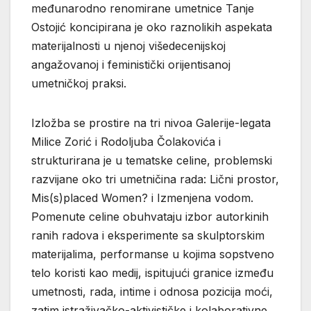
međunarodno renomirane umetnice Tanje
Ostojić koncipirana je oko raznolikih aspekata
materijalnosti u njenoj višedecenijskoj
angažovanoj i feministički orijentisanoj
umetničkoj praksi.
Izložba se prostire na tri nivoa Galerije-legata
Milice Zorić i Rodoljuba Čolakovića i
strukturirana je u tematske celine, problemski
razvijane oko tri umetničina rada: Lični prostor,
Mis(s)placed Women? i Izmenjena vodom.
Pomenute celine obuhvataju izbor autorkinih
ranih radova i eksperimente sa skulptorskim
materijalima, performanse u kojima sopstveno
telo koristi kao medij, ispitujući granice između
umetnosti, rada, intime i odnosa pozicija moći,
zatim istraživačko-aktivističke i kolaborativne