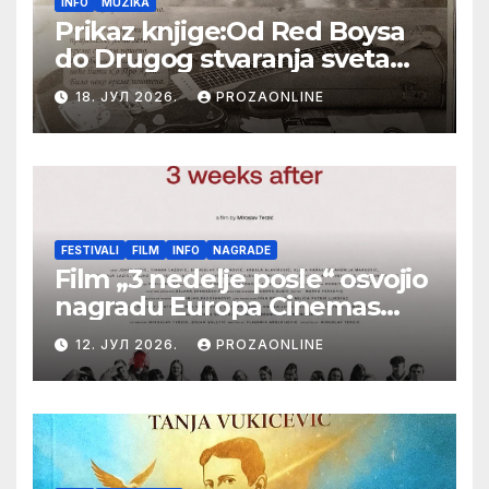
INFO
MUZIKA
Prikaz knjige:Od Red Boysa
do Drugog stvaranja sveta
(bilo neko vreme pošteno)
18. ЈУЛ 2026.
PROZAONLINE
(autor- Zlatomira Sremca,
Botoš 2022. godine,
samizdat)
FESTIVALI
FILM
INFO
NAGRADE
Film „3 nedelje posle“ osvojio
nagradu Europa Cinemas
Label na Filmskom festivalu
12. ЈУЛ 2026.
PROZAONLINE
u Karlovim Varima