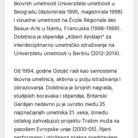
likovnih umetnosti Univerziteta umetnosti u
Beogradu (diplomirala 1995, magistrirala 1998)
i vizuelne umetnosti na École Régionale des
Beaux-Arts u Nantu, Francuska (1998–1999).
Dobitnica je stipendije „Albert Ajnštajn” za
interdisciplinarno umetničko istraživanje na
Univerzitetu umetnosti u Berlinu (2012–2014).
Od 1994. godine Ostojić radi kao samostalna
likovna umetnica, aktivna u polju istraživanja i
obrazovanja. Dobitnica je brojnih nagrada,
studijskih boravaka i stipendija. Britanski
Gardijan nedavno ju je uvrstio među 25
najznačajnijih umetnika 21. veka, između
ostalog zahvaljujući projektu Tražim muža sa
pasošem Evropske unije (2000–05). Njeni
performansi i izložbena praksa predstavljeni