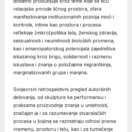
dodatno produbljuje kroz teme koje se tiču
relacijske prirode ličnog prostora, sfere
manifestovanja institucionalnih pozicija moći i
kontrole, intime kao prostora i procesa
refleksije (mikro)politika tela, ženskog zdravlja,
seksualnosti i neumitnosti bioloških promena,
kao i emancipatorskog potencijala zajedništva
iskazanog kroz brigu, solidarnost i razmenu
iskustava i znanja o položajima migrantkinja,
marginalizovanih grupa i manjina.
Svojevrsni retrospektivni pregled autorkinih
delovanja, od skulpture ka performansu i
praksama proizvodnje znanja u umetnosti,
značajan je i za razumevanje stvaralačkih
procesa u kojima se razmatraju odnosi prema
vremenu, prostoru i telu, kao i za tumačenje