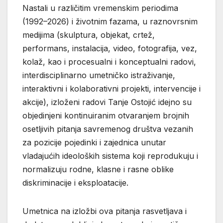
Nastali u različitim vremenskim periodima
(1992–2026) i životnim fazama, u raznovrsnim
medijima (skulptura, objekat, crtež,
performans, instalacija, video, fotografija, vez,
kolaž, kao i procesualni i konceptualni radovi,
interdisciplinarno umetničko istraživanje,
interaktivni i kolaborativni projekti, intervencije i
akcije), izloženi radovi Tanje Ostojić idejno su
objedinjeni kontinuiranim otvaranjem brojnih
osetljivih pitanja savremenog društva vezanih
za pozicije pojedinki i zajednica unutar
vladajućih ideoloških sistema koji reprodukuju i
normalizuju rodne, klasne i rasne oblike
diskriminacije i eksploatacije.
Umetnica na izložbi ova pitanja rasvetljava i