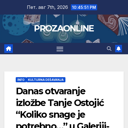
Skip
Пет. авг 7th, 2026
10:45:52 PM
to
content
PROZAONLINE
INFO
KULTURNA DEŠAVANJA
Danas otvaranje
izložbe Tanje Ostojić
“Koliko snage je
potrebno…” u Galeriji-