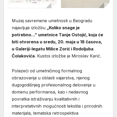
Muzej savremene umetnosti u Beogradu
najavljuje izložbu
„Koliko snage je
potrebno…” umetnice Tanje Ostojić, koja će
biti otvorena u sredu, 20. maja u 18 časova,
u Galeriji-legatu Milice Zorić i Rodoljuba
Čolakovića
. Kustos izložbe je Miroslav Karić.
Polazeći od umetničinog formalnog
obrazovanja u oblasti vajarstva, njenog
dugogodišnjeg profesionalnog delovanja u
domenu performansa, kao i nedavnog
povratka istraživanju kvalitativnih i
interpretativnih mogućnosti tekstila i prirodnih
materijala, tematska retrospektiva