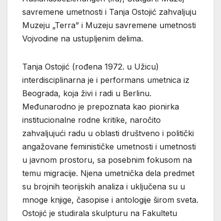
savremene umetnosti i Tanja Ostojić zahvaljuju
Muzeju „Terra” i Muzeju savremene umetnosti
Vojvodine na ustupljenim delima.
Tanja Ostojić (rođena 1972. u Užicu)
interdisciplinarna je i performans umetnica iz
Beograda, koja živi i radi u Berlinu.
Međunarodno je prepoznata kao pionirka
institucionalne rodne kritike, naročito
zahvaljujući radu u oblasti društveno i politički
angažovane feminističke umetnosti i umetnosti
u javnom prostoru, sa posebnim fokusom na
temu migracije. Njena umetnička dela predmet
su brojnih teorijskih analiza i uključena su u
mnoge knjige, časopise i antologije širom sveta.
Ostojić je studirala skulpturu na Fakultetu