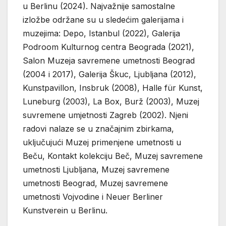
u Berlinu (2024). Najvažnije samostalne
izložbe održane su u sledećim galerijama i
muzejima: Depo, Istanbul (2022), Galerija
Podroom Kulturnog centra Beograda (2021),
Salon Muzeja savremene umetnosti Beograd
(2004 i 2017), Galerija Škuc, Ljubljana (2012),
Kunstpavillon, Insbruk (2008), Halle für Kunst,
Luneburg (2003), La Box, Burž (2003), Muzej
suvremene umjetnosti Zagreb (2002). Njeni
radovi nalaze se u značajnim zbirkama,
uključujući Muzej primenjene umetnosti u
Beču, Kontakt kolekciju Beč, Muzej savremene
umetnosti Ljubljana, Muzej savremene
umetnosti Beograd, Muzej savremene
umetnosti Vojvodine i Neuer Berliner
Kunstverein u Berlinu.