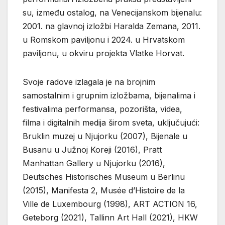
su, između ostalog, na Venecijanskom bijenalu:
2001. na glavnoj izložbi Haralda Zemana, 2011.
u Romskom paviljonu i 2024. u Hrvatskom
paviljonu, u okviru projekta Vlatke Horvat.
Svoje radove izlagala je na brojnim
samostalnim i grupnim izložbama, bijenalima i
festivalima performansa, pozorišta, videa,
filma i digitalnih medija širom sveta, uključujući:
Bruklin muzej u Njujorku (2007), Bijenale u
Busanu u Južnoj Koreji (2016), Pratt
Manhattan Gallery u Njujorku (2016),
Deutsches Historisches Museum u Berlinu
(2015), Manifesta 2, Musée d’Histoire de la
Ville de Luxembourg (1998), ART ACTION 16,
Geteborg (2021), Tallinn Art Hall (2021), HKW