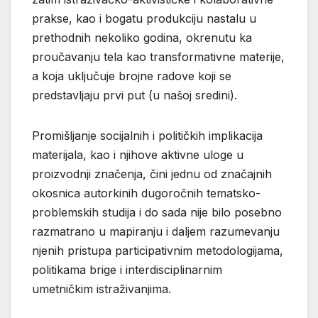
prakse, kao i bogatu produkciju nastalu u
prethodnih nekoliko godina, okrenutu ka
proučavanju tela kao transformativne materije,
a koja uključuje brojne radove koji se
predstavljaju prvi put (u našoj sredini).
Promišljanje socijalnih i političkih implikacija
materijala, kao i njihove aktivne uloge u
proizvodnji značenja, čini jednu od značajnih
okosnica autorkinih dugoročnih tematsko-
problemskih studija i do sada nije bilo posebno
razmatrano u mapiranju i daljem razumevanju
njenih pristupa participativnim metodologijama,
politikama brige i interdisciplinarnim
umetničkim istraživanjima.