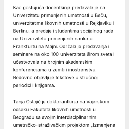
Kao gostujuća docentkinja predavala je na
Univerzitetu primenjenih umetnosti u Beču,
univerzitetima likovnih umetnosti u Rejkjaviku i
Berlinu, a predaje i studentima socijalnog rada
na Univerzitetu primenjenih nauka u
Frankfurtu na Majni. Održala je predavanja i
seminare na oko 100 univerziteta širom sveta i
učestvovala na brojnim akademskim
konferencijama u zemlji i inostranstvu.
Redovno objavljuje tekstove u stručnoj
periodici i knjigama.
Tanja Ostojić je doktorantkinja na Vajarskom
odseku Fakulteta likovnih umetnosti u
Beogradu sa svojim interdisciplinarnim
umetničko-istraživačkim projektom „Izmenjena