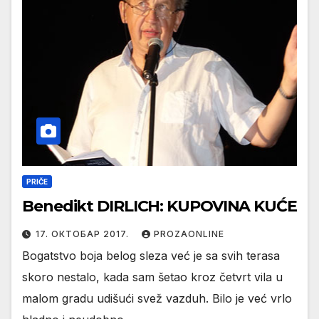
PRIČE
Benedikt DIRLICH: KUPOVINA KUĆE
17. ОКТОБАР 2017.
PROZAONLINE
Bogatstvo boja belog sleza već je sa svih terasa
skoro nestalo, kada sam šetao kroz četvrt vila u
malom gradu udišući svež vazduh. Bilo je već vrlo