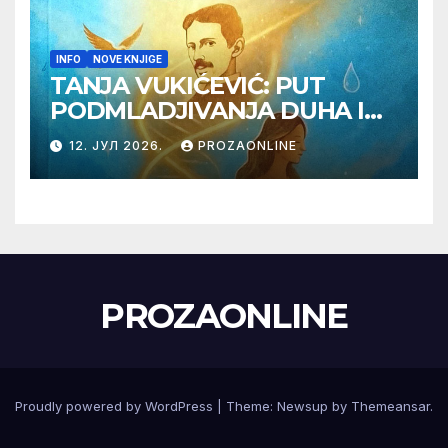
INFO
NOVE KNJIGE
TANJA VUKIĆEVIĆ: PUT
PODMLADJIVANJA DUHA I
TELA SA TESLOM
12. ЈУЛ 2026.
PROZAONLINE
PROZAONLINE
Proudly powered by WordPress
|
Theme:
Newsup
by
Themeansar
.