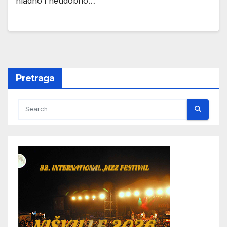
hladno i neudobno…
Pretraga