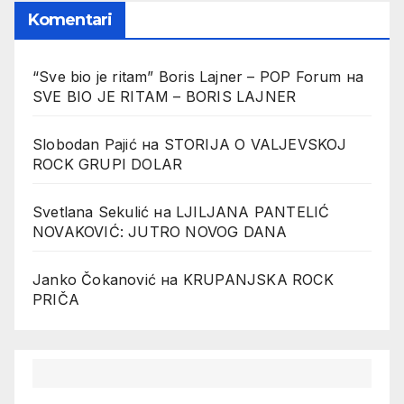
Komentari
“Sve bio je ritam” Boris Lajner – POP Forum
на
SVE BIO JE RITAM – BORIS LAJNER
Slobodan Pajić
на
STORIJA O VALJEVSKOJ
ROCK GRUPI DOLAR
Svetlana Sekulić
на
LJILJANA PANTELIĆ
NOVAKOVIĆ: JUTRO NOVOG DANA
Janko Čokanović
на
KRUPANJSKA ROCK
PRIČA