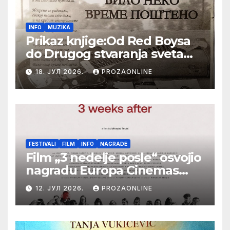
INFO
MUZIKA
Prikaz knjige:Od Red Boysa
do Drugog stvaranja sveta
(bilo neko vreme pošteno)
18. ЈУЛ 2026.
PROZAONLINE
(autor- Zlatomira Sremca,
Botoš 2022. godine,
samizdat)
FESTIVALI
FILM
INFO
NAGRADE
Film „3 nedelje posle“ osvojio
nagradu Europa Cinemas
Label na Filmskom festivalu
12. ЈУЛ 2026.
PROZAONLINE
u Karlovim Varima