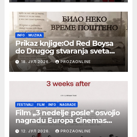
Festival evropskog filma Palić
INFO
MUZIKA
Prikaz knjige:Od Red Boysa
do Drugog stvaranja sveta
(bilo neko vreme pošteno)
18. ЈУЛ 2026.
PROZAONLINE
(autor- Zlatomira Sremca,
Botoš 2022. godine,
samizdat)
FESTIVALI
FILM
INFO
NAGRADE
Film „3 nedelje posle“ osvojio
nagradu Europa Cinemas
Label na Filmskom festivalu
12. ЈУЛ 2026.
PROZAONLINE
u Karlovim Varima