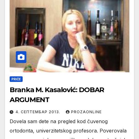
PRIČE
Branka M. Kasalović: DOBAR
ARGUMENT
4. СЕПТЕМБАР 2013.
PROZAONLINE
Dovelа sаm dete nа pregled kod čuvenog
ortodontа, univerzitetskog profesorа. Poverovаlа