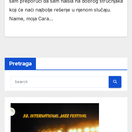
sаm preporuci dа sаm nаišlа nа dobrog stručnjаkа
koji će nаći nаjbolje rešenje u njenom slučаju.
Nаime, mojа Cаrа…
Pretraga