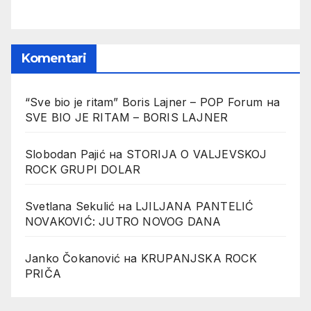
Komentari
“Sve bio je ritam” Boris Lajner – POP Forum
на
SVE BIO JE RITAM – BORIS LAJNER
Slobodan Pajić
на
STORIJA O VALJEVSKOJ
ROCK GRUPI DOLAR
Svetlana Sekulić
на
LJILJANA PANTELIĆ
NOVAKOVIĆ: JUTRO NOVOG DANA
Janko Čokanović
на
KRUPANJSKA ROCK
PRIČA