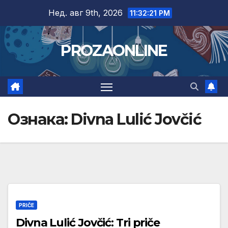
Skip
Нед. авг 9th, 2026
11:32:22 PM
to
content
PROZAONLINE
Ознака:
Divna Lulić Jovčić
PRIČE
Divna Lulić Jovčić: Tri priče