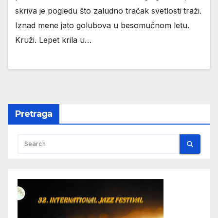
skriva je pogledu što zaludno tračak svetlosti traži.
Iznad mene jato golubova u besomučnom letu.
Kruži. Lepet krila u…
Pretraga