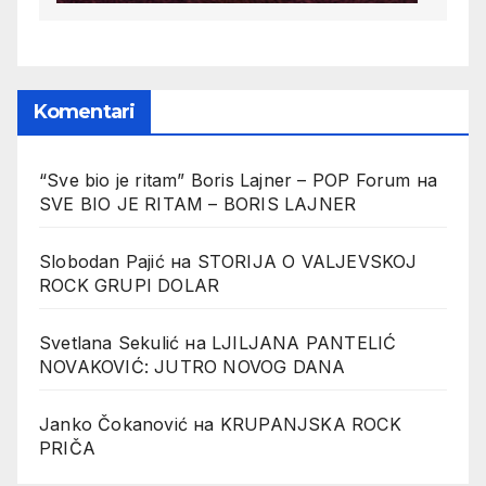
Komentari
“Sve bio je ritam” Boris Lajner – POP Forum
на
SVE BIO JE RITAM – BORIS LAJNER
Slobodan Pajić
на
STORIJA O VALJEVSKOJ
ROCK GRUPI DOLAR
Svetlana Sekulić
на
LJILJANA PANTELIĆ
NOVAKOVIĆ: JUTRO NOVOG DANA
Janko Čokanović
на
KRUPANJSKA ROCK
PRIČA