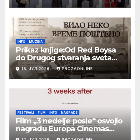
Bajiću svečano zatvoren 33.
Festival evropskog filma Palić
INFO
MUZIKA
Prikaz knjige:Od Red Boysa
do Drugog stvaranja sveta
(bilo neko vreme pošteno)
18. ЈУЛ 2026.
PROZAONLINE
(autor- Zlatomira Sremca,
Botoš 2022. godine,
samizdat)
FESTIVALI
FILM
INFO
NAGRADE
Film „3 nedelje posle“ osvojio
nagradu Europa Cinemas
Label na Filmskom festivalu
12. ЈУЛ 2026.
PROZAONLINE