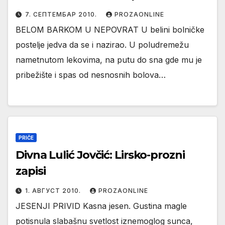
7. СЕПТЕМБАР 2010.
PROZAONLINE
BELOM BARKOM U NEPOVRAT U belini bolničke
postelje jedva da se i nazirao. U poludremežu
nametnutom lekovima, na putu do sna gde mu je
pribežište i spas od nesnosnih bolova…
PRIČE
Divna Lulić Jovčić: Lirsko-prozni
zapisi
1. АВГУСТ 2010.
PROZAONLINE
JESENJI PRIVID Kasna jesen. Gustina magle
potisnula slabašnu svetlost iznemoglog sunca,