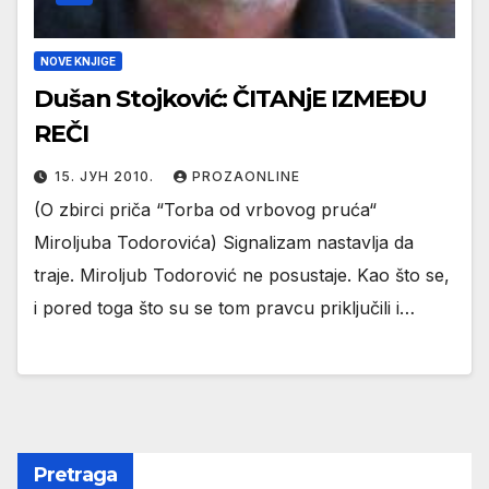
NOVE KNJIGE
Dušan Stojković: ČITANjE IZMEĐU
REČI
15. ЈУН 2010.
PROZAONLINE
(O zbirci priča “Torba od vrbovog pruća“
Miroljuba Todorovića) Signalizam nastavlja da
traje. Miroljub Todorović ne posustaje. Kao što se,
i pored toga što su se tom pravcu priključili i…
Pretraga