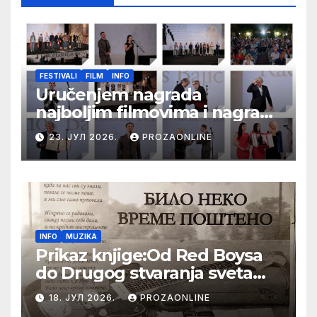
FESTIVALI
FILM
INFO
Uručenjem nagrada
najboljim filmovima i nagrade
„Aleksandar Lifka“ Radošu
23. ЈУЛ 2026.
PROZAONLINE
Bajiću svečano zatvoren 33.
Festival evropskog filma Palić
INFO
MUZIKA
Prikaz knjige:Od Red Boysa
do Drugog stvaranja sveta
(bilo neko vreme pošteno)
18. ЈУЛ 2026.
PROZAONLINE
(autor- Zlatomira Sremca,