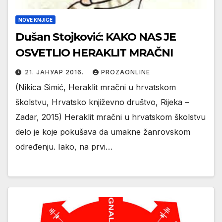
NOVE KNJIGE
Dušan Stojković: KAKO NAS JE
OSVETLIO HERAKLIT MRAČNI
21. ЈАНУАР 2016.
PROZAONLINE
(Nikica Simić, Heraklit mračni u hrvatskom
školstvu, Hrvatsko književno društvo, Rijeka –
Zadar, 2015) Heraklit mračni u hrvatskom školstvu
delo je koje pokušava da umakne žanrovskom
određenju. Iako, na prvi…