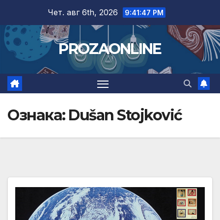
Skip
Чет. авг 6th, 2026
9:41:48 PM
to
content
PROZAONLINE
Ознака:
Dušan Stojković