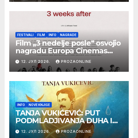
Botoš 2022. godine,
samizdat)
FESTIVALI
FILM
INFO
NAGRADE
Film „3 nedelje posle“ osvojio
nagradu Europa Cinemas
Label na Filmskom festivalu
12. ЈУЛ 2026.
PROZAONLINE
u Karlovim Varima
INFO
NOVE KNJIGE
TANJA VUKIĆEVIĆ: PUT
PODMLADJIVANJA DUHA I
TELA SA TESLOM
12. ЈУЛ 2026.
PROZAONLINE