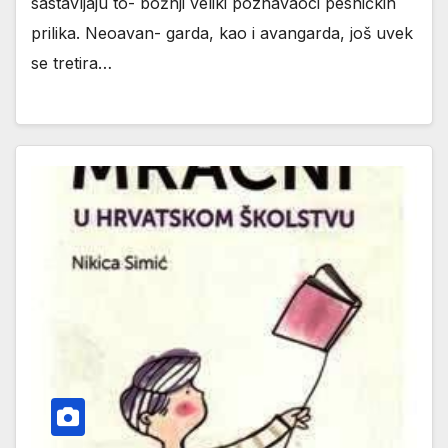
sastavljaju to- božnji veliki poznavaoci pesničkih
prilika. Neoavan- garda, kao i avangarda, još uvek
se tretira…