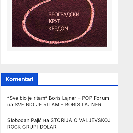
Komentari
“Sve bio je ritam” Boris Lajner – POP Forum
на
SVE BIO JE RITAM – BORIS LAJNER
Slobodan Pajić
на
STORIJA O VALJEVSKOJ
ROCK GRUPI DOLAR