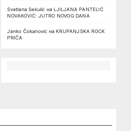
Svetlana Sekulić
на
LJILJANA PANTELIĆ
NOVAKOVIĆ: JUTRO NOVOG DANA
Janko Čokanović
на
KRUPANJSKA ROCK
PRIČA