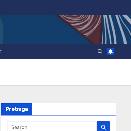
T
Pretraga