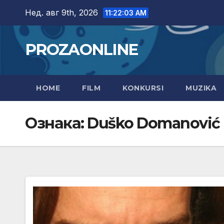
Skip
Нед. авг 9th, 2026
11:22:04 AM
to
content
PROZAONLINE
HOME
FILM
KONKURSI
MUZIKA
Ознака:
Duško Domanović