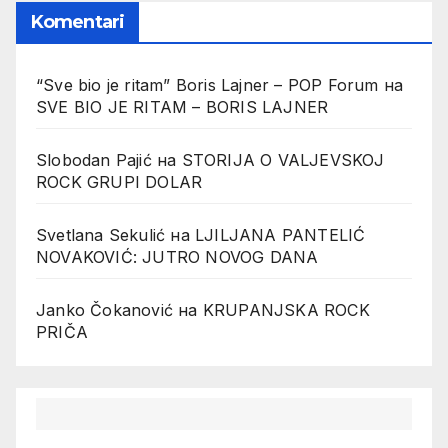
Komentari
“Sve bio je ritam” Boris Lajner – POP Forum
на
SVE BIO JE RITAM – BORIS LAJNER
Slobodan Pajić
на
STORIJA O VALJEVSKOJ
ROCK GRUPI DOLAR
Svetlana Sekulić
на
LJILJANA PANTELIĆ
NOVAKOVIĆ: JUTRO NOVOG DANA
Janko Čokanović
на
KRUPANJSKA ROCK
PRIČA