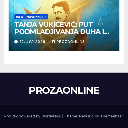
INFO
NOVE KNJIGE
TANJA VUKIĆEVIĆ: PUT
PODMLADJIVANJA DUHA I
TELA SA TESLOM
12. ЈУЛ 2026.
PROZAONLINE
PROZAONLINE
Proudly powered by WordPress
|
Theme:
Newsup
by
Themeansar
.