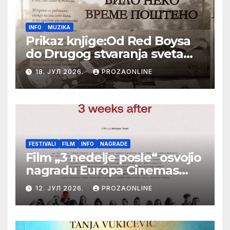
INFO
MUZIKA
Prikaz knjige:Od Red Boysa
do Drugog stvaranja sveta
(bilo neko vreme pošteno)
18. ЈУЛ 2026.
PROZAONLINE
(autor- Zlatomira Sremca,
Botoš 2022. godine,
samizdat)
FESTIVALI
FILM
INFO
NAGRADE
Film „3 nedelje posle“ osvojio
nagradu Europa Cinemas
Label na Filmskom festivalu
12. ЈУЛ 2026.
PROZAONLINE
u Karlovim Varima