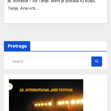
je, sivkasta – od Tanje. Meni je poslala tu kutiju.
Tanja. Ana vrti…
Pretraga