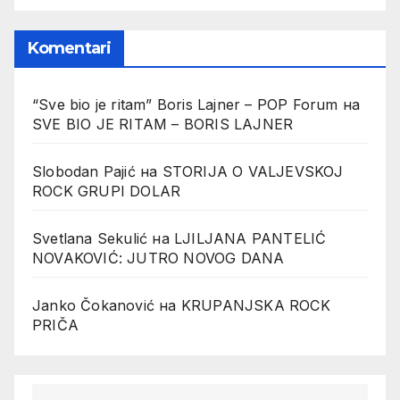
Komentari
“Sve bio je ritam” Boris Lajner – POP Forum
на
SVE BIO JE RITAM – BORIS LAJNER
Slobodan Pajić
на
STORIJA O VALJEVSKOJ
ROCK GRUPI DOLAR
Svetlana Sekulić
на
LJILJANA PANTELIĆ
NOVAKOVIĆ: JUTRO NOVOG DANA
Janko Čokanović
на
KRUPANJSKA ROCK
PRIČA