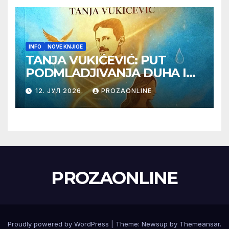
INFO
NOVE KNJIGE
TANJA VUKIĆEVIĆ: PUT
PODMLADJIVANJA DUHA I
TELA SA TESLOM
12. ЈУЛ 2026.
PROZAONLINE
PROZAONLINE
Proudly powered by WordPress
|
Theme:
Newsup
by
Themeansar
.