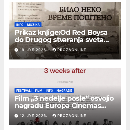
INFO
MUZIKA
Prikaz knjige:Od Red Boysa
do Drugog stvaranja sveta
(bilo neko vreme pošteno)
18. ЈУЛ 2026.
PROZAONLINE
(autor- Zlatomira Sremca,
Botoš 2022. godine,
samizdat)
FESTIVALI
FILM
INFO
NAGRADE
Film „3 nedelje posle“ osvojio
nagradu Europa Cinemas
Label na Filmskom festivalu
12. ЈУЛ 2026.
PROZAONLINE
u Karlovim Varima