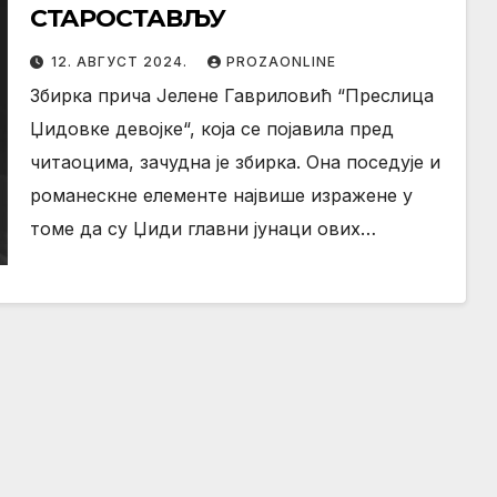
СТАРОСТАВЉУ
12. АВГУСТ 2024.
PROZAONLINE
Збирка прича Јелене Гавриловић “Преслица
Џидовке девојке“, која се појавила пред
читаоцима, зачудна је збирка. Она поседује и
романескне елементе највише изражене у
томе да су Џиди главни јунаци ових…