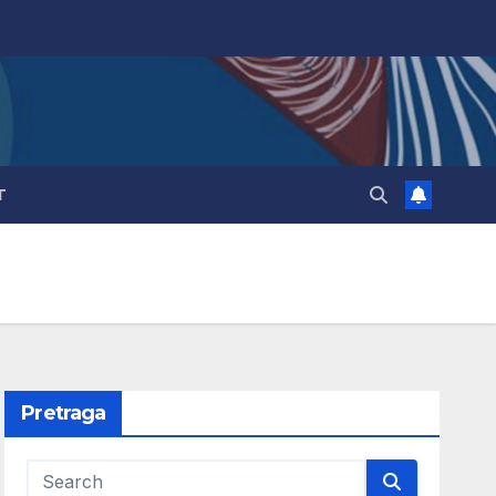
T
Pretraga