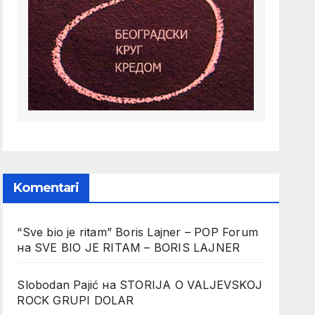
Komentari
“Sve bio je ritam” Boris Lajner – POP Forum
на
SVE BIO JE RITAM – BORIS LAJNER
Slobodan Pajić
на
STORIJA O VALJEVSKOJ
ROCK GRUPI DOLAR