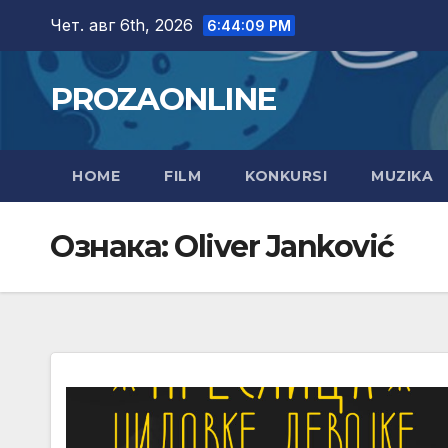
Skip
Чет. авг 6th, 2026
6:44:09 PM
to
content
PROZAONLINE
HOME
FILM
KONKURSI
MUZIKA
Ознака:
Oliver Janković