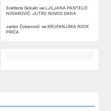
Svetlana Sekulić
на
LJILJANA PANTELIĆ
NOVAKOVIĆ: JUTRO NOVOG DANA
Janko Čokanović
на
KRUPANJSKA ROCK
PRIČA