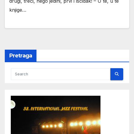
drugi, treći, nego jedini, prvi i iscidak! – U te, u te
knjige…
Pretraga