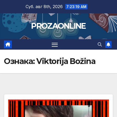
Skip
Суб. авг 8th, 2026
7:23:20 AM
to
content
PROZAONLINE
Ознака:
Viktorija Božina