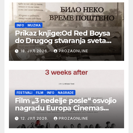
INFO
MUZIKA
Prikaz knjige:Od Red Boysa
do Drugog stvaranja sveta
(bilo neko vreme pošteno)
18. ЈУЛ 2026.
PROZAONLINE
(autor- Zlatomira Sremca,
Botoš 2022. godine,
samizdat)
FESTIVALI
FILM
INFO
NAGRADE
Film „3 nedelje posle“ osvojio
nagradu Europa Cinemas
Label na Filmskom festivalu
12. ЈУЛ 2026.
PROZAONLINE
u Karlovim Varima