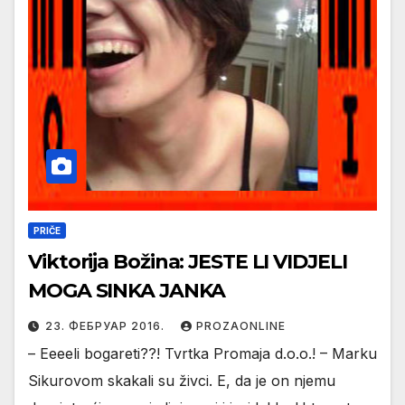
PRIČE
Viktorija Božina: JESTE LI VIDJELI
MOGA SINKA JANKA
23. ФЕБРУАР 2016.
PROZAONLINE
– Eeeeli bogareti??! Tvrtka Promaja d.o.o.! – Marku
Sikurovom skakali su živci. E, da je on njemu