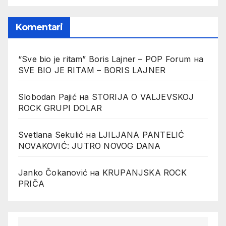
Komentari
“Sve bio je ritam” Boris Lajner – POP Forum
на
SVE BIO JE RITAM – BORIS LAJNER
Slobodan Pajić
на
STORIJA O VALJEVSKOJ
ROCK GRUPI DOLAR
Svetlana Sekulić
на
LJILJANA PANTELIĆ
NOVAKOVIĆ: JUTRO NOVOG DANA
Janko Čokanović
на
KRUPANJSKA ROCK
PRIČA