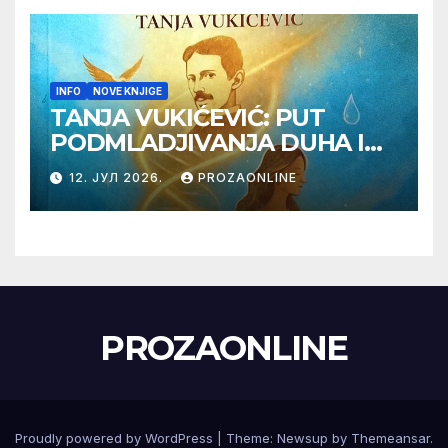
INFO
NOVE KNJIGE
TANJA VUKIĆEVIĆ: PUT
PODMLADJIVANJA DUHA I
TELA SA TESLOM
12. ЈУЛ 2026.
PROZAONLINE
PROZAONLINE
Proudly powered by WordPress
|
Theme:
Newsup
by
Themeansar
.