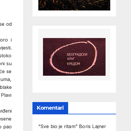
 se od
oro i
jesti.
stoko
ni su
šće se
 guma,
oblake
 Plavi
Komentari
viđeni
esene
“Sve bio je ritam” Boris Lajner
no pao