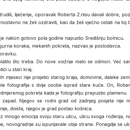
 trudili, liječenje, oporavak Roberta Z.nisu davali dobre, poz
nostavno ne želi ozdraviti, kao da želi vječno ostati na toj 
t je nakon gotovo pola godine napustio Središnju bolnicu.
sigurna koraka, mekanih pokreta, nazvao je poslodavca.
poravku.
platilo što treba. Do nove voižnje malo se odmori. Već sa
ći u stari kraj.
h mjeseci nije prisjetio starog kraja, domovine, daleke zem
le fotografije s dvije osobe ispred stare kuće. On, Rober
odmjerenog pokreta kada je fotografiju prepustio plamenu.
 zapad. Njegov se rodni grad od zadnjeg posjeta nije 
nije, doista, njegov je grad postao košnica.
ez mnogo emocija svoju staru ulicu, ulicu svoga rođenja, 
 ime, novogradnje su ispunjavale obje strane. Ponegdje se uk