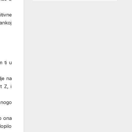
itivne
tankoj
m ti u
lje na
t Z, i
mnogo
no ona
lopilo