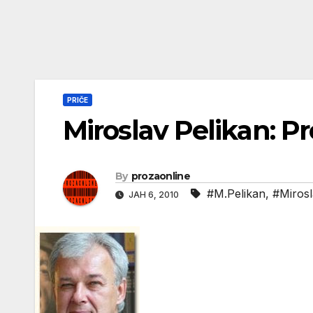
PRIČE
Miroslav Pelikan: Pr
By
prozaonline
#M.Pelikan
,
#Mirosl
ЈАН 6, 2010