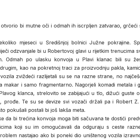
tvorio bi mutne oči i odmah ih iscrpljen zatvarao, grčeći
oliko mjeseci u Središnjoj bolnici Južne pokrajine. Sp
eči odzvanjale bi u Robertovoj glavi u rijetkim trenucima svi
om. Odmah po ulasku konvoja u Plavi klanac bili su že
rugim, kao na pokretnoj traci za proizvodnju pakla, kamio
 vozila zviždeći razlijetali su se na razne strane, no najče
i, pa makar i samo fragmentarno. Nagorjeli komadi metala i
Plavog klanca, strelovito se zabijajući u tlo, dižući guste 
, prođe. Te su se devize svi vozači držali pa i Robert Z.
to pokušali postali bi još lakša meta.
ke da bi trećina konvoja moga biti sačuvana te dostići pred
anicima koji su im omogućavali da odguraju s ceste razn
e problem nastajao ako bi poneki dio uništenog vozila izrav