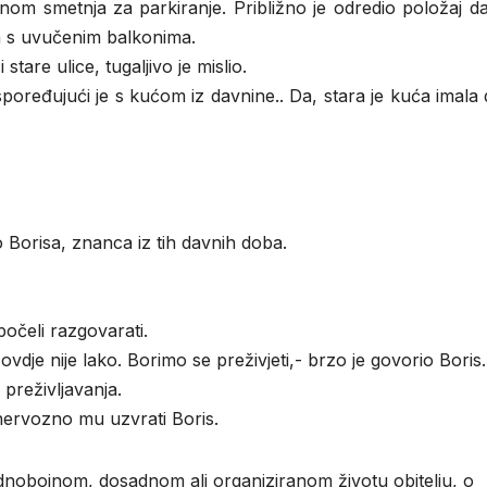
nom smetnja za parkiranje. Približno je odredio položaj d
ca s uvučenim balkonima.
stare ulice, tugaljivo je mislio.
oređujući je s kućom iz davnine.. Da, stara je kuća imala
 Borisa, znanca iz tih davnih doba.
počeli razgovarati.
dje nije lako. Borimo se preživjeti,- brzo je govorio Boris.
 preživljavanja.
nervozno mu uzvrati Boris.
dnobojnom, dosadnom ali organiziranom životu obitelju, o