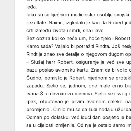
leđa.
Iako su se liječnici i medicinsko osoblje svojski
rezultate. Naime, izgledalo je kao da Robert jed
crti između života i smrti, sna i jave.
Bez obzira koliko neće um, hoće tijelo i Rober
Kamo sada? Valjalo bi potražiti Rindta. Još ne
Rindt je znao sve detalje o njegovom dugom o
– Slušaj herr Robert, osiguranje je već sve u
bazu poslao avionsku kartu. Znam da bi volio oti
Čudno, pomislio je Robert, nijednom se protekli
zapadu. Sjetio se, jednom, one male crno bije
Ivana Š. u davnim vremenima. Sjetio se i svog 
Ipak, otputovao je prvim avionom daleko na
promijenio.. Činilo mu se da ljudi hodaju užurba
Odmah po dolasku, već idući dan posjetio je b
se u cijelosti izmijenila. Od nje je ostalo samo