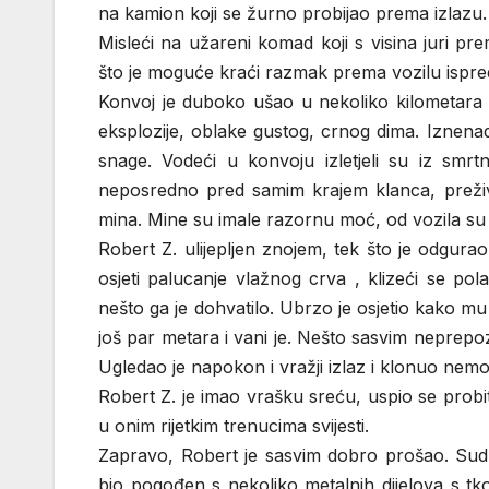
na kamion koji se žurno probijao prema izlazu.
Misleći na užareni komad koji s visina juri p
što je moguće kraći razmak prema vozilu ispre
Konvoj je duboko ušao u nekoliko kilometara 
eksplozije, oblake gustog, crnog dima. Iznenada
snage. Vodeći u konvoju izletjeli su iz smr
neposredno pred samim krajem klanca, preživ
mina. Mine su imale razornu moć, od vozila su 
Robert Z. ulijepljen znojem, tek što je odgura
osjeti palucanje vlažnog crva , klizeći se po
nešto ga je dohvatilo. Ubrzo je osjetio kako mu 
još par metara i vani je. Nešto sasvim neprepoz
Ugledao je napokon i vražji izlaz i klonuo nem
Robert Z. je imao vrašku sreću, uspio se probiti
u onim rijetkim trenucima svijesti.
Zapravo, Robert je sasvim dobro prošao. Sudb
bio pogođen s nekoliko metalnih dijelova s tk