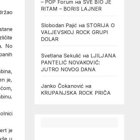
– POP Forum
на
SVE BIO JE
RITAM – BORIS LAJNER
održao
Slobodan Pajić
на
STORIJA O
stane
VALJEVSKOJ ROCK GRUPI
ličite
DOLAR
a. No
panih
Svetlana Sekulić
на
LJILJANA
PANTELIĆ NOVAKOVIĆ:
JUTRO NOVOG DANA
abina,
en je,
Janko Čokanović
на
rećom,
KRUPANJSKA ROCK PRIČA
abinu.
olnici
rt je
akše u