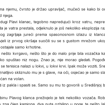
rema njemu, čvrsto je držao upravljač, mučeći se kako bi 
d njega.
dugi Plavi klanac, tegobno napredujući kroz vatru, nepre
 je vatra prestala, odjeknulo je još nekoliko eksplozija raz
tnog zagrljaja jureći prema spasonosnom izlazu iz klanc
jeli iz prvog okršaja suočili su se s gustom mrežom uko
ostajale samo krhotine.
o nešto kvrgavo, nešto što je do malo prije bila vozačka k
lako spuštao niz nogu. Znao je, nije morao gledati. Pogođ
se tenisica nalazi u lokvi, u lokvi krvi. Ipak može voziti. S
natljivo skliznulo mu je s glave, na oči, osjećao je samo sl
oćan na volan.
 iz pakla i spasiti se. Samo su mu to govorili u Središnjoj b
inu Plavog klanca preživjelo je tek nekoliko vozača. Robe
o zna čijeg kamiona, dva puta ozbiljno u noge,.te nešto l