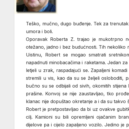
Teško, mučno, dugo buđenje. Tek za trenutak o
umora i boli.
Oporavak Roberta Z. trajao je mukotrpno nek
otežano, jadno i bez budućnosti. Tih nekoliko rij
Uistinu, Robert se mogao smatrati sretnik
napadnuti minobacačima i raketama. Jedan za d
letjeli u zrak, raspadajući se. Zapaljeni komadi
stremili u vis, kao da su se željeli oslobodit
bučno su se odbijali od sivih, okomitih stijena 
prašine. Konvoj se nije zaustavljao, tko prođe
klanac nije dopuštao okretanje a i da su takvo š
Robert je pretpostavljao da bi uz ovakve gubit
cilj. Kamioni su bili opremljeni ojačanim br
dijelove pa i cijelo zapaljeno vozilo. Jedino j