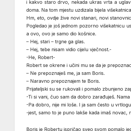
i kakvo staro drvo, nekada ukras vrta a uglav
doma. Na tom mjestu uzdizala bijela višekatni
Hm, eto, ovdje žive novi stanari, novi stanovnici 
Pogledao je još jednom pozorno višekatnicu usp
a ovo, ovo je samo dio košnice.
– Hej, stari – trgne ga glas.
– Hej, tebe nisam vidio cijelu vječnost.-
-He, Robert-
Robert se okrene i učini mu se da je prepoznao
– Ne prepoznaješ me, ja sam Boris.
– Naravno prepoznajem te Boris.
Prijateljski su se rukovali i pomalo zbunjeno za
-Ti si vani, čuo sam da dobro zarađuješ. Nama ov
-Pa dobro, nije mi loše. I ja sam često u vrtlogu
-jest, samo to je puno lakše kada imaš novac, 
Boris je Robertu ispričao sveo svom pomalo je