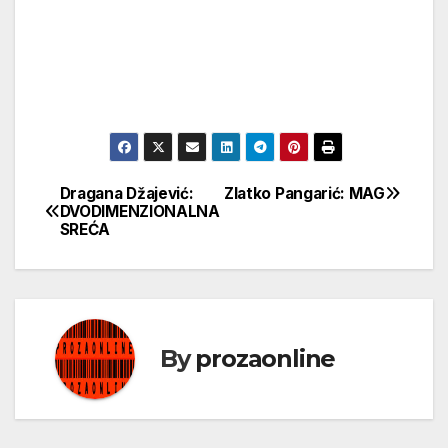
Dragana Džajević:
Zlatko Pangarić: MAG
Кретање
DVODIMENZIONALNA
SREĆA
чланка
By
prozaonline