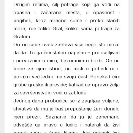
Drugim rečima, cilj potrage koja ga vodi na
opasna i začarana mesta, u opasnost i
pogibelj, kroz mračne šume i preko slanih
mora, nije toliko Gral, koliko sama potraga za
Gralom.
On od sebe uvek zahteva više nego što može
da da. To ga čini stalno napetim – preosetljivim
i nervoznim u miru, bezumnim u borbi. On ne
brine za njen ishod, ne misli o pobedi ni o
porazu već jedino na svoju čast. Ponekad čini
grube greške ili previde; katkad ga upravo želja
za savršenstvom vodi u zabludu.
Jednog dana probudiće se iz zagrljaja voljene,
shvativši da mu je baš prepuštanje ženi donelo
njen prezir. Saznanje da ju je zanemario
odvešće ga pravo u ludilo i naterati da živi
poput zveri u šumi. Njemu, koji oduvek živi