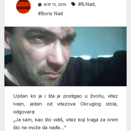
#B.Nad
,
АПР 13, 2010
#Boris Nad
Upitan ko je i šta je postigao u životu, vitez
Ivejn, jedan od vitezova Okruglog stola,
odgovara:
„Ja sam, kao što vidiš, vitez koji traga za onim
što ne može da nađe…“