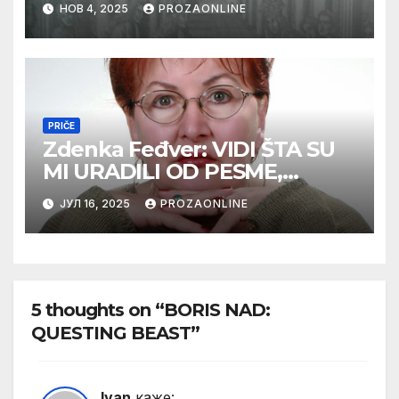
НОВ 4, 2025
PROZAONLINE
PRIČE
Zdenka Feđver: VIDI ŠTA SU
MI URADILI OD PESME,
MAMA*
ЈУЛ 16, 2025
PROZAONLINE
5 thoughts on “BORIS NAD:
QUESTING BEAST”
Ivan
каже: