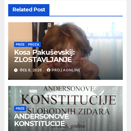
Related Post
PRIČE
PROZA
Kosa Pakuševskij:
ZLOSTAVLJANJE
ФЕБ 8, 2026
PROZAONLINE
PRIČE
ANDERSONOVE
KONSTITUCIJE