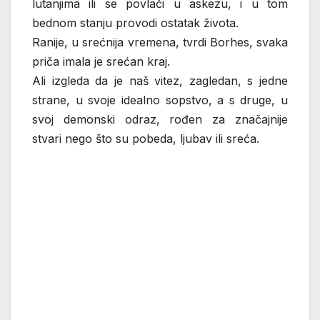
lutanjima ili se povlači u askezu, i u tom
bednom stanju provodi ostatak života.
Ranije, u srećnija vremena, tvrdi Borhes, svaka
priča imala je srećan kraj.
Ali izgleda da je naš vitez, zagledan, s jedne
strane, u svoje idealno sopstvo, a s druge, u
svoj demonski odraz, rođen za značajnije
stvari nego što su pobeda, ljubav ili sreća.