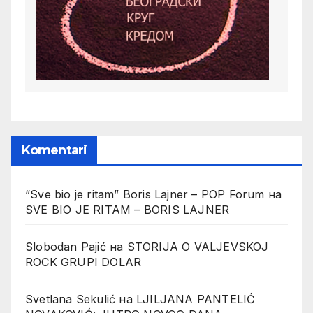
Komentari
“Sve bio je ritam” Boris Lajner – POP Forum
на
SVE BIO JE RITAM – BORIS LAJNER
Slobodan Pajić
на
STORIJA O VALJEVSKOJ
ROCK GRUPI DOLAR
Svetlana Sekulić
на
LJILJANA PANTELIĆ