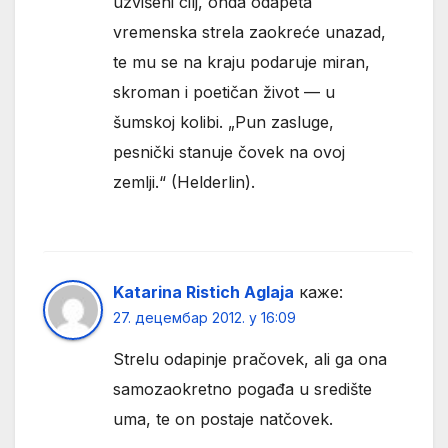
uzvišeni cilj, onda odapeta
vremenska strela zaokreće unazad,
te mu se na kraju podaruje miran,
skroman i poetičan život — u
šumskoj kolibi. „Pun zasluge,
pesnički stanuje čovek na ovoj
zemlji.“ (Helderlin).
Katarina Ristich Aglaja
каже:
27. децембар 2012. у 16:09
Strelu odapinje pračovek, ali ga ona
samozaokretno pogađa u središte
uma, te on postaje natčovek.