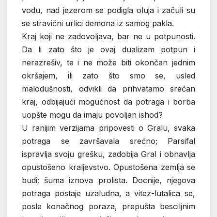
vodu, nad jezerom se podigla oluja i začuli su
se stravični urlici demona iz samog pakla.
Kraj koji ne zadovoljava, bar ne u potpunosti.
Da li zato što je ovaj dualizam potpun i
nerazrešiv, te i ne može biti okončan jednim
okršajem, ili zato što smo se, usled
malodušnosti, odvikli da prihvatamo srećan
kraj, odbijajući mogućnost da potraga i borba
uopšte mogu da imaju povoljan ishod?
U ranijim verzijama pripovesti o Gralu, svaka
potraga se završavala srećno; Parsifal
ispravlja svoju grešku, zadobija Gral i obnavlja
opustošeno kraljevstvo. Opustošena zemlja se
budi; šuma iznova prolista. Docnije, njegova
potraga postaje uzaludna, a vitez-lutalica se,
posle konačnog poraza, prepušta besciljnim