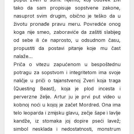
tako da sam propisuje sopstvene zakone,
nasuprot svim drugim, obično je teško da u
životu pronađe pravu meru. Povrediće onog
koga nije smeo, zaboraviće da zaštiti slabijeg
od sebe ili će naprosto, u odsudnom času,
propustiti da postavi pitanje koje mu čast
nalaže…
Priča o vitezu zapućenom u bespoštednu
potragu za sopstvom i integritetom ima svoje
naličje u priči o tajanstvenoj Zveri koja traga
(Questing Beast), koja je plod incesta i
perverzne želje. Artur ju je prvi put video u
kobnoj noći u kojoj je začet Mordred. Ona ima
telo leoparda i zmijsku glavu, zečje šape i lavlje
kandže, iz stomaka joj dopire pseći lavež;
simbol nesklada i nedostatnosti, monstrum