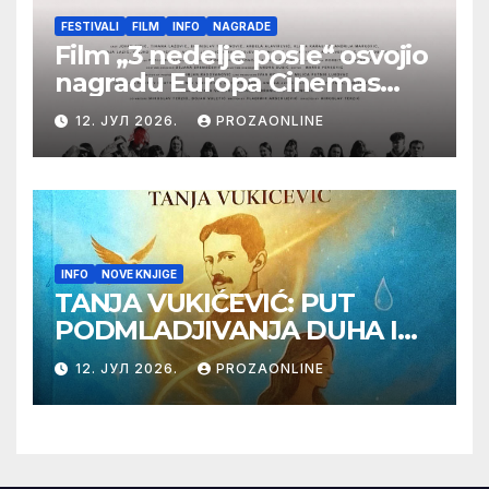
FESTIVALI
FILM
INFO
NAGRADE
Film „3 nedelje posle“ osvojio
nagradu Europa Cinemas
Label na Filmskom festivalu
12. ЈУЛ 2026.
PROZAONLINE
u Karlovim Varima
INFO
NOVE KNJIGE
TANJA VUKIĆEVIĆ: PUT
PODMLADJIVANJA DUHA I
TELA SA TESLOM
12. ЈУЛ 2026.
PROZAONLINE