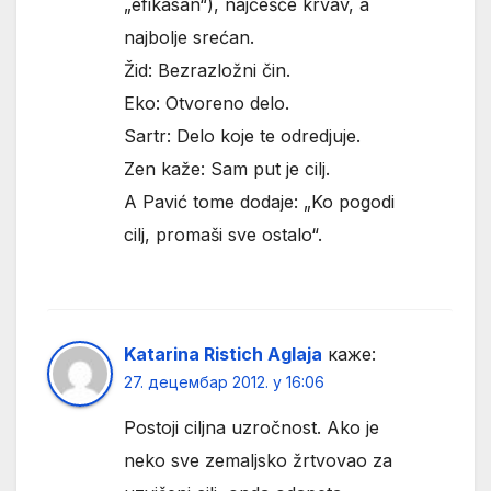
„efikasan“), najčešće krvav, a
najbolje srećan.
Žid: Bezrazložni čin.
Eko: Otvoreno delo.
Sartr: Delo koje te odredjuje.
Zen kaže: Sam put je cilj.
A Pavić tome dodaje: „Ko pogodi
cilj, promaši sve ostalo“.
Katarina Ristich Aglaja
каже:
27. децембар 2012. у 16:06
Postoji ciljna uzročnost. Ako je
neko sve zemaljsko žrtvovao za