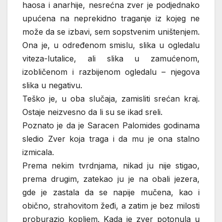
haosa i anarhije, nesrećna zver je podjednako
upućena na neprekidno traganje iz kojeg ne
može da se izbavi, sem sopstvenim uništenjem.
Ona je, u određenom smislu, slika u ogledalu
viteza-lutalice, ali slika u zamućenom,
izobličenom i razbijenom ogledalu – njegova
slika u negativu.
Teško je, u oba slučaja, zamisliti srećan kraj.
Ostaje neizvesno da li su se ikad sreli.
Poznato je da je Saracen Palomides godinama
sledio Zver koja traga i da mu je ona stalno
izmicala.
Prema nekim tvrdnjama, nikad ju nije stigao,
prema drugim, zatekao ju je na obali jezera,
gde je zastala da se napije mučena, kao i
obično, strahovitom žeđi, a zatim je bez milosti
proburazio kopljem. Kada je zver potonula u