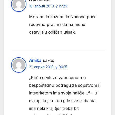
18. април 2010. у 15:29
Moram da kažem da Nadove priče
redovno pratim i da na mene
ostavljaju odličan utisak.
Amika
каже:
21. април 2010. у 00:15
„Priča o vitezu zapućenom u
bespoštednu potragu za sopstvom i
integritetom ima svoje naličje…“ – u
evropskoj kulturi gde sve treba da
ima neki kraj (jer treba biti