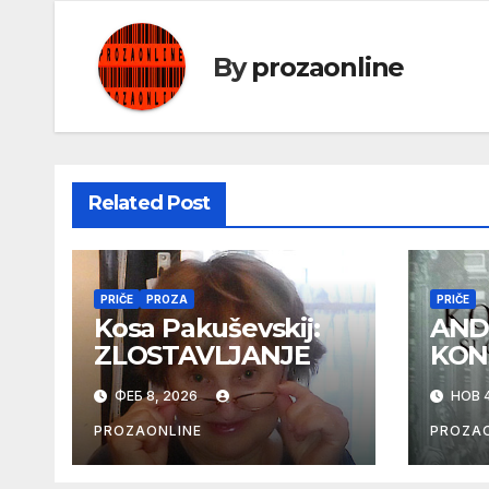
By
prozaonline
Related Post
PRIČE
PROZA
PRIČE
Kosa Pakuševskij:
AND
ZLOSTAVLJANJE
KON
ФЕБ 8, 2026
НОВ 4
PROZAONLINE
PROZAO