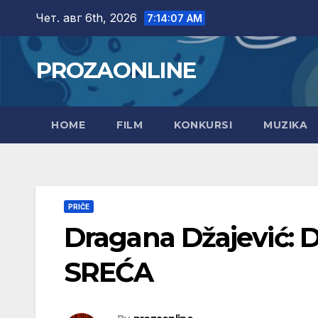
Skip
Чет. авг 6th, 2026
7:14:08 AM
to
content
PROZAONLINE
HOME
FILM
KONKURSI
MUZIKA
PRIČE
Dragana Džajević
SREĆA