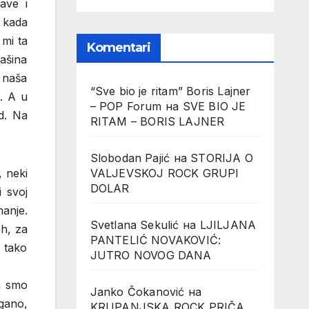
ave i
, kada
 mi ta
Komentari
rašina
 naša
“Sve bio je ritam” Boris Lajner
e. A u
– POP Forum
на
SVE BIO JE
d. Na
RITAM – BORIS LAJNER
Slobodan Pajić
на
STORIJA O
VALJEVSKOJ ROCK GRUPI
, neki
DOLAR
i svoj
anje.
Svetlana Sekulić
на
LJILJANA
eh, za
PANTELIĆ NOVAKOVIĆ:
e tako
JUTRO NOVOG DANA
a smo
Janko Čokanović
на
agano,
KRUPANJSKA ROCK PRIČA