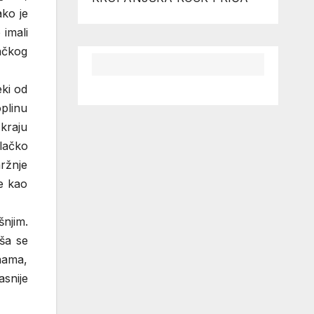
ako je
 imali
lačkog
eki od
oplinu
 kraju
alačko
ržnje
e kao
njim.
uša se
nama,
snije