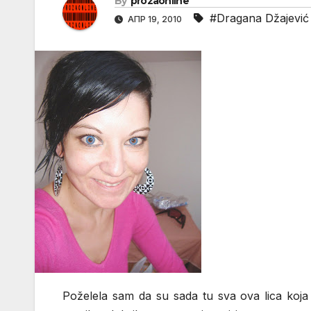
By
prozaonline
#Dragana Džajević
АПР 19, 2010
Poželela sam da su sada tu sva ova lica koj