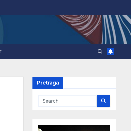
T
Pretraga