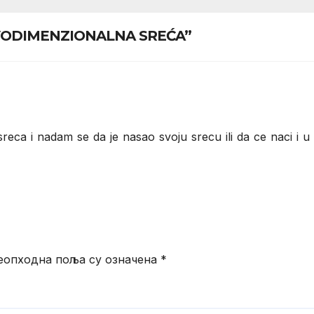
 DVODIMENZIONALNA SREĆA”
sreca i nadam se da je nasao svoju srecu ili da ce naci i u
еопходна поља су означена
*