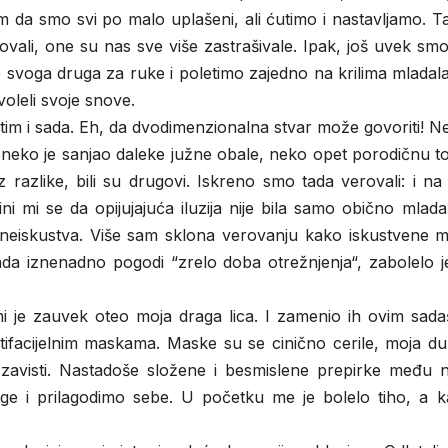
 da smo svi po malo uplašeni, ali ćutimo i nastavljamo. T
kovali, one su nas sve više zastrašivale. Ipak, još uvek smo
o svoga druga za ruke i poletimo zajedno na krilima mlada
voleli svoje snove.
etim i sada. Eh, da dvodimenzionalna stvar može govoriti! N
i, neko je sanjao daleke južne obale, neko opet porodičnu t
razlike, bili su drugovi. Iskreno smo tada verovali: i na
Čini mi se da opijujajuća iluzija nije bila samo obično mlad
d neiskustva. Više sam sklona verovanju kako iskustvene m
ada iznenadno pogodi “zrelo doba otrežnjenja“, zabolelo j
je zauvek oteo moja draga lica. I zamenio ih ovim sadaš
rtifacijelnim maskama. Maske su se cinično cerile, moja d
e zavisti. Nastadoše složene i besmislene prepirke među 
ge i prilagodimo sebe. U početku me je bolelo tiho, a ka