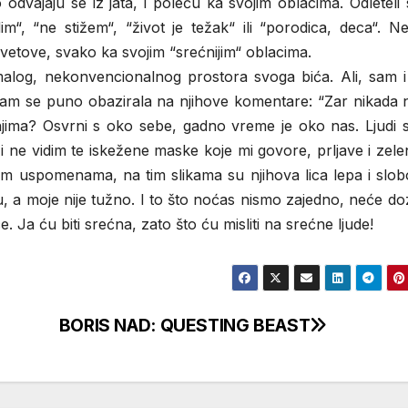
dvajaju se iz jata, i poleću ka svojim oblacima. Odleteli
“, “ne stižem“, “život je težak“ ili “porodica, deca“. Ne
 svetove, svako ka svojim “srećnijim“ oblacima.
malog, nekonvencionalnog prostora svoga bića. Ali, sam i 
isam se puno obazirala na njihove komentare: “Zar nikada 
anjima? Osvrni s oko sebe, gadno vreme je oko nas. Ljudi s
či i ne vidim te iskežene maske koje mi govore, prljave i zel
im uspomenama, na tim slikama su njihova lica lepa i slob
ju, a moje nije tužno. I to što noćas nismo zajedno, neće doz
e. Ja ću biti srećna, zato što ću misliti na srećne ljude!
BORIS NAD: QUESTING BEAST