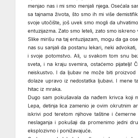
menjao nas i mi smo menjali njega. Osećala sam
sa tajnama života, što smo ih mi više demistifi
svoje utočište, još uvek smo mogli da uhvatim
entuzijazma. Zato smo leteli, zato smo iskreno 
Slike mirišu na taj entuzijazam, mogu da ga os
nas su sanjali da postanu lekari, neki advokat
i svoje potomstvo. Ali, u svakom tom snu bez 
sveta, i na kraju svemira, ostaćemo pijatelji! 
neiskustvo. I da ljubav ne može biti proizvo
dolaze upravo iz nedostatka ljubavi. I mene t
hitac iz mraka.
Dugo sam pokušavala da nađem krivca koji mi 
Lepa, detinja lica zamenio je ovim okrutnim a
iskrivi pod teretom njihove taštine i čemern
neslaganja i pokušaji da promenimo jedni dru
eksplozivno i ponižavajuće.