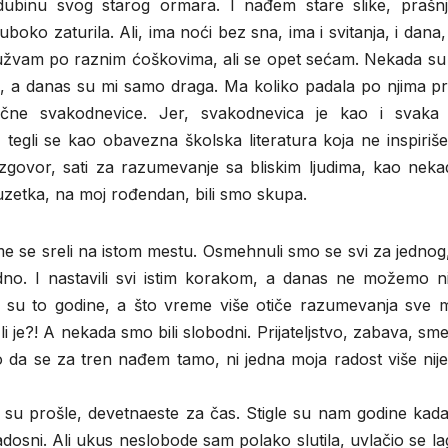
ubinu svog starog ormara. I nađem stare slike, prašnj
oko zaturila. Ali, ima noći bez sna, ima i svitanja, i dana
h gužvam po raznim ćoškovima, ali se opet sećam. Nekada su
li, a danas su mi samo draga. Ma koliko padala po njima p
ične svakodnevice. Jer, svakodnevica je kao i svaka
tegli se kao obavezna školska literatura koja ne inspiriš
azgovor, sati za razumevanje sa bliskim ljudima, kao neka
zuzetka, na moj rođendan, bili smo skupa.
sme se sreli na istom mestu. Osmehnuli smo se svi za jednog
jedno. I nastavili svi istim korakom, a danas ne možemo n
ve su to godine, a što vreme više otiče razumevanja sve m
li je?! A nekada smo bili slobodni. Prijateljstvo, zabava, sm
mo da se za tren nađem tamo, ni jedna moja radost više nij
 su prošle, devetnaeste za čas. Stigle su nam godine kad
li radosni. Ali ukus neslobode sam polako slutila, uvlačio se l