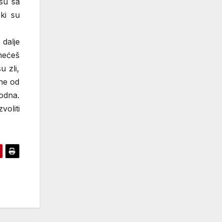
 su sa
ki su
dalje
nećeš
u zli,
ene od
odna.
voliti