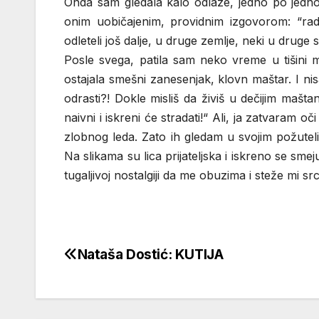
Onda sam gledala kalo odlaze, jedno po jedno o
onim uobičajenim, providnim izgovorom: “radim
odleteli još dalje, u druge zemlje, neki u druge
Posle svega, patila sam neko vreme u tišini 
ostajala smešni zanesenjak, klovn maštar. I n
odrasti?! Dokle misliš da živiš u dečijim mašt
naivni i iskreni će stradati!“ Ali, ja zatvaram o
zlobnog leda. Zato ih gledam u svojim požutel
Na slikama su lica prijateljska i iskreno se sme
tugaljivoj nostalgiji da me obuzima i steže mi src
Nataša Dostić: KUTIJA
Кретање
чланка