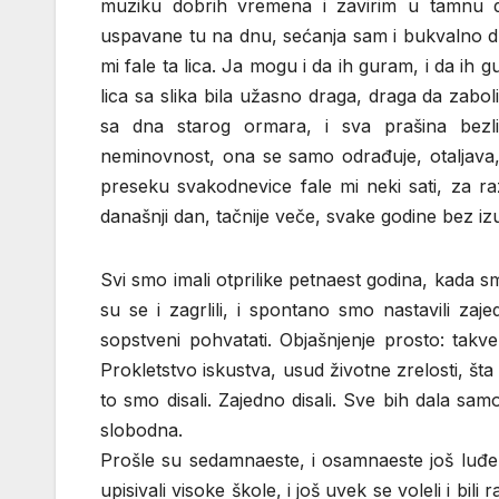
muziku dobrih vremena i zavirim u tamnu d
uspavane tu na dnu, sećanja sam i bukvalno dub
mi fale ta lica. Ja mogu i da ih guram, i da i
lica sa slika bila užasno draga, draga da zabo
sa dna starog ormara, i sva prašina bezl
neminovnost, ona se samo odrađuje, otaljava, 
preseku svakodnevice fale mi neki sati, za r
današnji dan, tačnije veče, svake godine bez i
Svi smo imali otprilike petnaest godina, kada 
su se i zagrlili, i spontano smo nastavili za
sopstveni pohvatati. Objašnjenje prosto: tak
Prokletstvo iskustva, usud životne zrelosti, šta 
to smo disali. Zajedno disali. Sve bih dala sa
slobodna.
Prošle su sedamnaeste, i osamnaeste još luđe
upisivali visoke škole, i još uvek se voleli i bi