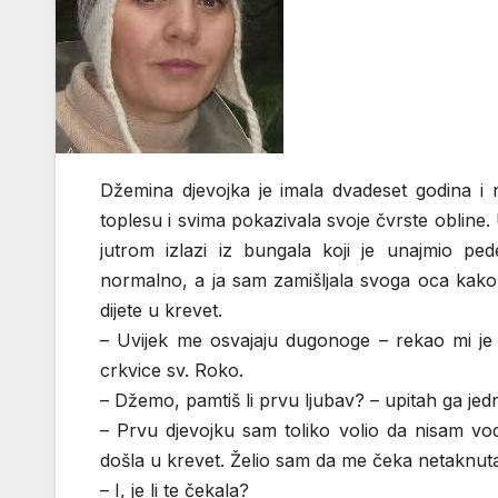
Džemina djevojka je imala dvadeset godina i n
toplesu i svima pokazivala svoje čvrste obline.
jutrom izlazi iz bungala koji je unajmio ped
normalno, a ja sam zamišljala svoga oca kako
dijete u krevet.
– Uvijek me osvajaju dugonoge – rekao mi je 
crkvice sv. Roko.
– Džemo, pamtiš li prvu ljubav? – upitah ga jedn
– Prvu djevojku sam toliko volio da nisam vo
došla u krevet. Želio sam da me čeka netaknut
– I, je li te čekala?