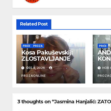
Related Post
PRIČE
PROZA
PRIČE
Kosa Pakuševskij:
AND
ZLOSTAVLJANJE
KON
ФЕБ 8, 2026
НОВ 4
PROZAONLINE
PROZAO
3 thoughts on “Jasmina Hanjalić: Z