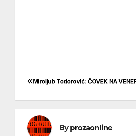
Miroljub Todorović: ČOVEK NA VENER
Кретање
чланка
By
prozaonline