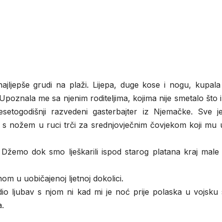
ajljepše grudi na plaži. Lijepa, duge kose i nogu, kupala
 Upoznala me sa njenim roditeljima, kojima nije smetalo što 
esetogodišnji razvedeni gasterbajter iz Njemačke. Sve je
 s nožem u ruci trči za srednjovječnim čovjekom koji mu u
Džemo dok smo lješkarili ispod starog platana kraj male 
om u uobičajenoj ljetnoj dokolici.
dio ljubav s njom ni kad mi je noć prije polaska u vojsku
a.