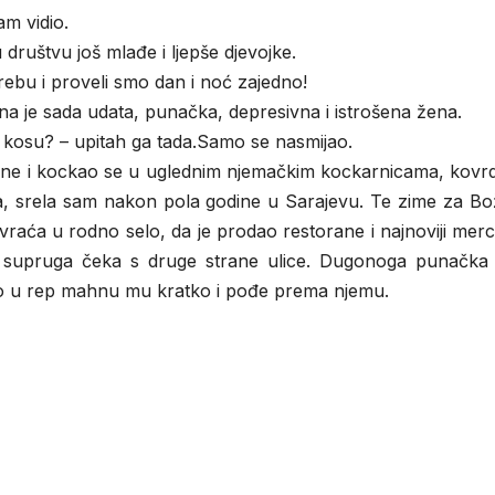
am vidio.
društvu još mlađe i ljepše djevojke.
rebu i proveli smo dan i noć zajedno!
Ona je sada udata, punačka, depresivna i istrošena žena.
gu kosu? – upitah ga tada.Samo se nasmijao.
ane i kockao se u uglednim njemačkim kockarnicama, kovr
ca, srela sam nakon pola godine u Sarajevu. Te zime za Bo
 vraća u rodno selo, da je prodao restorane i najnoviji mer
a supruga čeka s druge strane ulice. Dugonoga punačka
no u rep mahnu mu kratko i pođe prema njemu.