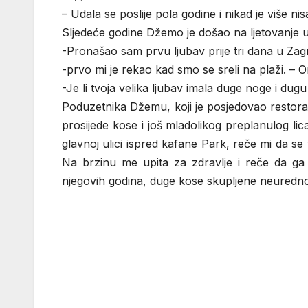
– Udala se poslije pola godine i nikad je više nis
Sljedeće godine Džemo je došao na ljetovanje u 
-Pronašao sam prvu ljubav prije tri dana u Zag
-prvo mi je rekao kad smo se sreli na plaži. – 
-Je li tvoja velika ljubav imala duge noge i du
Poduzetnika Džemu, koji je posjedovao restor
prosijede kose i još mladolikog preplanulog li
glavnoj ulici ispred kafane Park, reče mi da se
Na brzinu me upita za zdravlje i reče da g
njegovih godina, duge kose skupljene neured