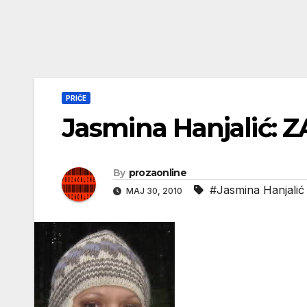
PRIČE
Jasmina Hanjalić:
By
prozaonline
#Jasmina Hanjalić
МАЈ 30, 2010