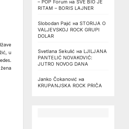
– POP Forum
на
SVE BIO JE
RITAM – BORIS LAJNER
Slobodan Pajić
на
STORIJA O
VALJEVSKOJ ROCK GRUPI
DOLAR
džave
Svetlana Sekulić
на
LJILJANA
žić, u
PANTELIĆ NOVAKOVIĆ:
cedes.
JUTRO NOVOG DANA
 žena
Janko Čokanović
на
KRUPANJSKA ROCK PRIČA