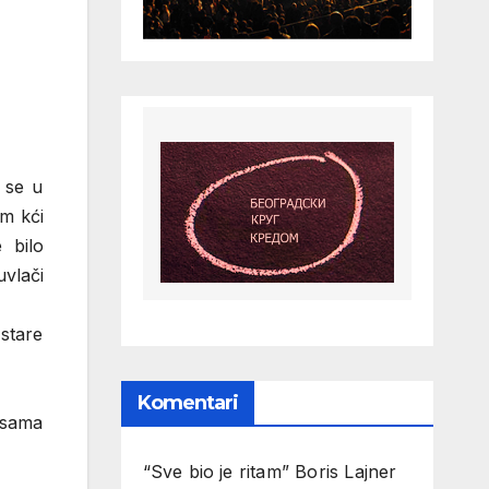
 se u
im kći
 bilo
vlači
stare
Komentari
 sama
“Sve bio je ritam” Boris Lajner