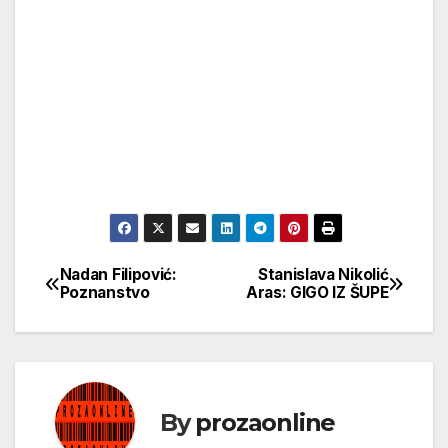
Nadan Filipović:
Stanislava Nikolić
Кретање
Poznanstvo
Aras: GIGO IZ ŠUPE
чланка
By
prozaonline