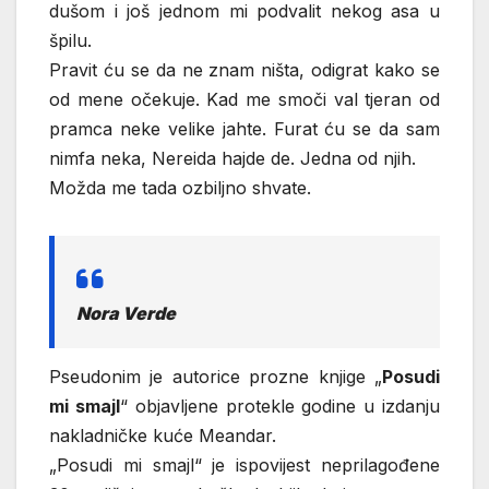
dušom i još jednom mi podvalit nekog asa u
špilu.
Pravit ću se da ne znam ništa, odigrat kako se
od mene očekuje. Kad me smoči val tjeran od
pramca neke velike jahte. Furat ću se da sam
nimfa neka, Nereida hajde de. Jedna od njih.
Možda me tada ozbiljno shvate.
Nora Verde
Pseudonim je autorice prozne knjige „
Posudi
mi smajl
“ objavljene protekle godine u izdanju
nakladničke kuće Meandar.
„Posudi mi smajl“ je ispovijest neprilagođene