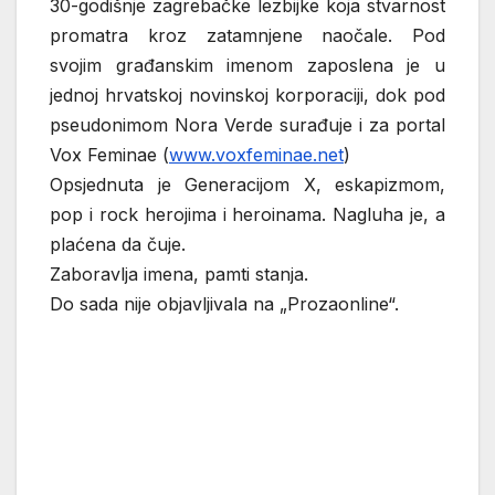
30-godišnje zagrebačke lezbijke koja stvarnost
promatra kroz zatamnjene naočale. Pod
svojim građanskim imenom zaposlena je u
jednoj hrvatskoj novinskoj korporaciji, dok pod
pseudonimom Nora Verde surađuje i za portal
Vox Feminae (
www.voxfeminae.net
)
Opsjednuta je Generacijom X, eskapizmom,
pop i rock herojima i heroinama. Nagluha je, a
plaćena da čuje.
Zaboravlja imena, pamti stanja.
Do sada nije objavljivala na „Prozaonline“.