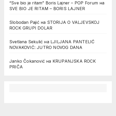
“Sve bio je ritam” Boris Lajner – POP Forum
на
SVE BIO JE RITAM – BORIS LAJNER
Slobodan Pajić
на
STORIJA O VALJEVSKOJ
ROCK GRUPI DOLAR
Svetlana Sekulić
на
LJILJANA PANTELIĆ
NOVAKOVIĆ: JUTRO NOVOG DANA
Janko Čokanović
на
KRUPANJSKA ROCK
PRIČA