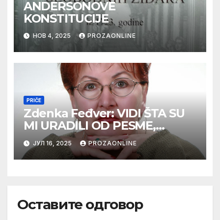
ANDERSONOVE
KONSTITUCIJE
НОВ 4, 2025
PROZAONLINE
PRIČE
Zdenka Feđver: VIDI ŠTA SU
MI URADILI OD PESME,
MAMA*
ЈУЛ 16, 2025
PROZAONLINE
Оставите одговор