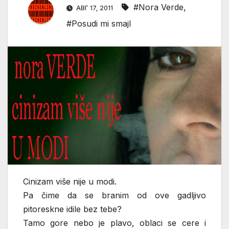
#Nora Verde
,
АВГ 17, 2011
#Posudi mi smajl
Cinizam više nije u modi.
Pa čime da se branim od ove gadljivo
pitoreskne idile bez tebe?
Tamo gore nebo je plavo, oblaci se cere i