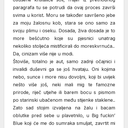
paragrafa tu se potrudi da ovaj proces završi
svima u korist. Moru se također savršeno jebe
za moju žalosnu kob, stara se ono samo za
svoju plimu i oseku. Dosada, živa dosada je to
more bešćutno koje su pjesnici unatrag
nekoliko stoljeća mistificirali do moreskvrnuća..
Da, cinizam više nije u modi.
Štoviše, totalno je aut, samo zadnji očajnici i
invalidi duševni ga se još hvataju. Oni kojima
nebo, sunce i more nisu dovoljni, koji bi uvijek
nešto više još, neki mali mig te famozne
prirode, riječ utjehe ili barem bocu s pismom
po starinski ubačenom među stijenke staklene..
Zato sad stojim izvaljena na žalu i bacam
oblutke pred sebe u plavetnilo, u Big fuckin’
Blue koji će me do sumraka smuljat, zavrtit mi