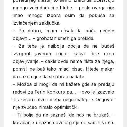
poslednjeg mesta, to samo znači da učestvuju
mnogo veći duduci od tebe. – posle ovoga nije
imao mnogo izbora osim da pokuša sa
izvlačenjem zaključka.
– Pa dobro, imam utisak da priču nećete
objaviti… – grohotan smeh ga prekide.
– Za tebe je najbolja opcija da ne budeš
izvrgnut javnom ruglu; kakvo bre crno
objavljivanje. – dakle ovde nema ništa za njega,
pomisli ne baš tako mladi pisac. Htede makar
da sazna gde da se obrati nadalje.
– Možda bi mogli da mi kažete gde se predaju
radovi za Ferin konkurs pa… – ovo je izazvalo
još žešću salvu smeha nego malopre. Odgovor
nije zvučao nimalo optimistički.
– Ti bolje da ne saznaš, da nas ne brukaš. –
koračanje unazad dovelo ga je do samih vrata.