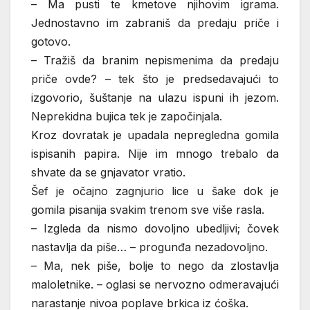
– Ma pusti te kmetove njihovim igrama.
Jednostavno im zabraniš da predaju priče i
gotovo.
– Tražiš da branim nepismenima da predaju
priče ovde? – tek što je predsedavajući to
izgovorio, šuštanje na ulazu ispuni ih jezom.
Neprekidna bujica tek je započinjala.
Kroz dovratak je upadala nepregledna gomila
ispisanih papira. Nije im mnogo trebalo da
shvate da se gnjavator vratio.
Šef je očajno zagnjurio lice u šake dok je
gomila pisanija svakim trenom sve više rasla.
– Izgleda da nismo dovoljno ubedljivi; čovek
nastavlja da piše… – progunđa nezadovoljno.
– Ma, nek piše, bolje to nego da zlostavlja
maloletnike. – oglasi se nervozno odmeravajući
narastanje nivoa poplave brkica iz ćoška.