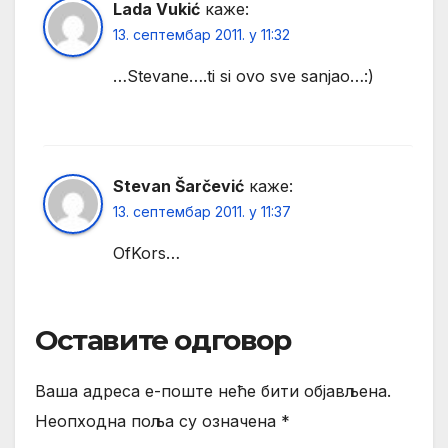
Lada Vukić
каже:
13. септембар 2011. у 11:32
…Stevane….ti si ovo sve sanjao…:)
Stevan Šarčević
каже:
13. септембар 2011. у 11:37
OfKors…
Оставите одговор
Ваша адреса е-поште неће бити објављена.
Неопходна поља су означена
*