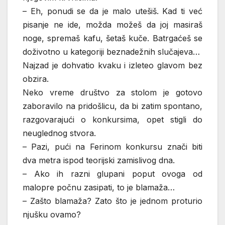
– Eh, ponudi se da je malo utešiš. Kad ti već
pisanje ne ide, možda možeš da joj masiraš
noge, spremaš kafu, šetaš kuče. Batrgaćeš se
doživotno u kategoriji beznadežnih slučajeva…
Najzad je dohvatio kvaku i izleteo glavom bez
obzira.
Neko vreme društvo za stolom je gotovo
zaboravilo na pridošlicu, da bi zatim spontano,
razgovarajući o konkursima, opet stigli do
neuglednog stvora.
– Pazi, pući na Ferinom konkursu znači biti
dva metra ispod teorijski zamislivog dna.
– Ako ih razni glupani poput ovoga od
malopre počnu zasipati, to je blamaža…
– Zašto blamaža? Zato što je jednom proturio
njušku ovamo?