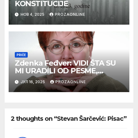
KONSTITUCIJE
НОВ 4, 2025
PROZAONLINE
PRIČE
Zdenka Feđver: VIDI ŠTA SU
MI URADILI OD PESME,
MAMA*
ЈУЛ 16, 2025
PROZAONLINE
2 thoughts on “Stevan Šarčević: Pisac”