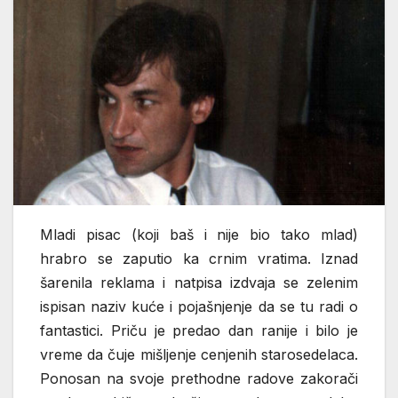
Mladi pisac (koji baš i nije bio tako mlad)
hrabro se zaputio ka crnim vratima. Iznad
šarenila reklama i natpisa izdvaja se zelenim
ispisan naziv kuće i pojašnjenje da se tu radi o
fantastici. Priču je predao dan ranije i bilo je
vreme da čuje mišljenje cenjenih starosedelaca.
Ponosan na svoje prethodne radove zakorači