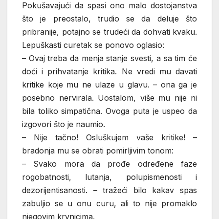
Pokušavajući da spasi ono malo dostojanstva
što je preostalo, trudio se da deluje što
pribranije, potajno se trudeći da dohvati kvaku.
Lepuškasti curetak se ponovo oglasio:
– Ovaj treba da menja stanje svesti, a sa tim će
doći i prihvatanje kritika. Ne vredi mu davati
kritike koje mu ne ulaze u glavu. – ona ga je
posebno nervirala. Uostalom, više mu nije ni
bila toliko simpatična. Ovoga puta je uspeo da
izgovori što je naumio.
– Nije tačno! Osluškujem vaše kritike! –
bradonja mu se obrati pomirljivim tonom:
– Svako mora da prođe određene faze
rogobatnosti, lutanja, polupismenosti i
dezorijentisanosti. – tražeći bilo kakav spas
zabuljio se u onu curu, ali to nije promaklo
njegovim krvnicima.