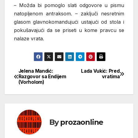
– Možda bi pomoglo slati odgovore u pismu
natopljenom antraksom. – zaključi nesretnim
glasom glavnokomandujući ustajući od stola i
pokušavajući da se priseti u kome pravcu se
nalaze vrata.
Jelena Mandić:
Lada Vukić: Pred
Кретање
Razgovor sa Endijem
vratima
(Vorholom)
чланка
By
prozaonline