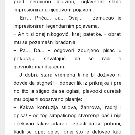
pred neobičnu družinu, uglavnom slabo
impresioniranu njegovom pojavom.
– Err… Priča… Ja… Ovaj… – zamucao je
impresioniran legendarnim pojavama.
– Ah ti si onaj nikogović, kralj patetike. – obrati
mu se pozamašni bradonja.
– Pa… Da… – odgovori zbunjeno pisac u
pokušaju, shvatajući da se radi o
glavnokomandujućem.
– U dobra stara vremena ti ne bi doživeo ni
dovde da stigneš! – dobaci lik iz prikrajka i pre
no što je stigao da se oglasi, plavooki curetak
mu pojasni sopstveno pisanje:
– Kakva konfuzija stilova, žanrova, radnji i
opisa! – od tog simpatičnog stvorenja baš i nije
očekivao takav udarac i zausti da se pobuni,
kadli se opet oglasi onaj što je delovao kao