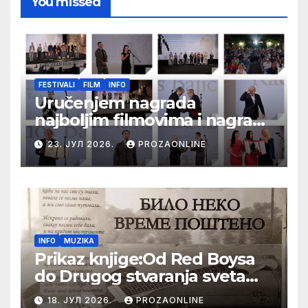
You missed
FESTIVALI
FILM
INFO
Uručenjem nagrada
najboljim filmovima i nagrade
„Aleksandar Lifka“ Radošu
23. ЈУЛ 2026.
PROZAONLINE
Bajiću svečano zatvoren 33.
Festival evropskog filma Palić
INFO
MUZIKA
Prikaz knjige:Od Red Boysa
do Drugog stvaranja sveta
(bilo neko vreme pošteno)
18. ЈУЛ 2026.
PROZAONLINE