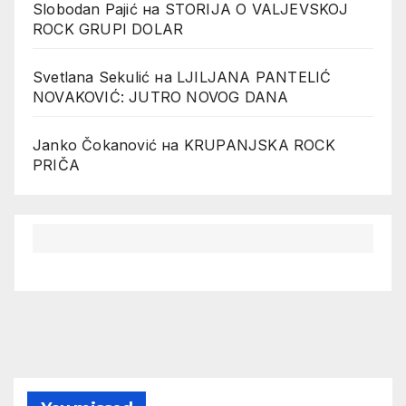
Slobodan Pajić
на
STORIJA O VALJEVSKOJ
ROCK GRUPI DOLAR
Svetlana Sekulić
на
LJILJANA PANTELIĆ
NOVAKOVIĆ: JUTRO NOVOG DANA
Janko Čokanović
на
KRUPANJSKA ROCK
PRIČA