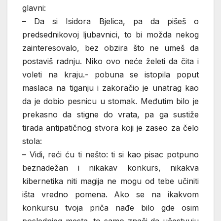
glavni:
– Da si Isidora Bjelica, pa da pišeš o
predsednikovoj ljubavnici, to bi možda nekog
zainteresovalo, bez obzira što ne umeš da
postaviš radnju. Niko ovo neće želeti da čita i
voleti na kraju.- pobuna se istopila poput
maslaca na tiganju i zakoračio je unatrag kao
da je dobio pesnicu u stomak. Međutim bilo je
prekasno da stigne do vrata, pa ga sustiže
tirada antipatičnog stvora koji je zaseo za čelo
stola:
– Vidi, reći ću ti nešto: ti si kao pisac potpuno
beznadežan i nikakav konkurs, nikakva
kibernetika niti magija ne mogu od tebe učiniti
išta vredno pomena. Ako se na ikakvom
konkursu tvoja priča nađe bilo gde osim