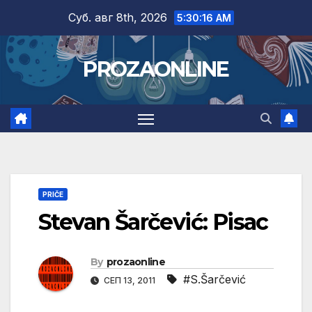
Skip
Суб. авг 8th, 2026
5:30:17 AM
to
content
PROZAONLINE
PRIČE
Stevan Šarčević: Pisac
By
prozaonline
#S.Šarčević
СЕП 13, 2011