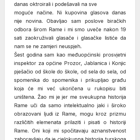
danas oktroirali i podešavali na sve
moguće načine. Ni kupovina glasova danas
nije novina. Obavljao sam poslove biračkih
odbora širom Rame i mi smo uveče nakon 19
sati zaokruživali glasače i glasačke listiće da
nam se ne zamjeri neuspjeh.
Šest godina sam kao međuopćinski prosvjetni
inspektor za općine Prozor, Jablanica i Konjic
pješačio od škole do škole, od sela do sela, od
spomenika do spomenika i prikupljao građu
koja će mi već ukoričena u rukopisu biti
uništena. Žao mi je jer me sveukupna historija
Rame uči da samo intelektualno jaki i široko
obrazovani ljudi iz Rame, mogu kroz prizmu
različitih elemenata prilaziti i pisati o historiji
Rame. Oni koji mi spočitavaju aznanstvenost
zaboravljaju da je cjelokupna historija turskoga