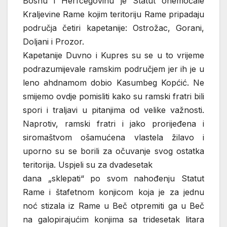
Bosnu i Herfcegovinu je Statut onemoćale
Kraljevine Rame kojim teritoriju Rame pripadaju
područja četiri kapetanije: Ostrožac, Gorani,
Doljani i Prozor.
Kapetanije Duvno i Kupres su se u to vrijeme
podrazumijevale ramskim područjem jer ih je u
leno ahdnamom dobio Kasumbeg Kopćić. Ne
smijemo ovdje pomisliti kako su ramski fratri bili
spori i traljavi u pitanjima od velike važnosti.
Naprotiv, ramski fratri i jako prorijeđena i
siromaštvom ošamućena vlastela žilavo i
uporno su se borili za očuvanje svog ostatka
teritorija. Uspjeli su za dvadesetak
dana „sklepati“ po svom nahođenju Statut
Rame i štafetnom konjicom koja je za jednu
noć stizala iz Rame u Beč otpremiti ga u Beč
na galopirajućim konjima sa tridesetak litara