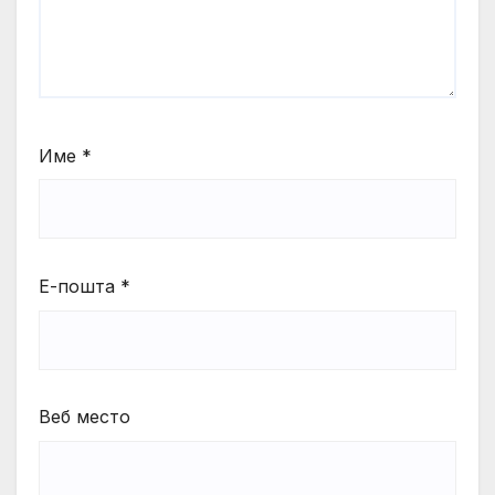
Име
*
Е-пошта
*
Веб место