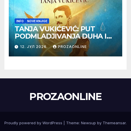
INFO
NOVE KNJIGE
TANJA VUKIĆEVIĆ: PUT
PODMLADJIVANJA DUHA I
TELA SA TESLOM
12. ЈУЛ 2026.
PROZAONLINE
PROZAONLINE
Proudly powered by WordPress
|
Theme:
Newsup
by
Themeansar
.