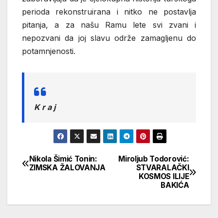
perioda rekonstruirana i nitko ne postavlja
pitanja, a za našu Ramu lete svi zvani i
nepozvani da joj slavu održe zamagljenu do
potamnjenosti.
K r a j
Nikola Šimić Tonin:
Miroljub Todorović:
Кретање
ZIMSKA ŽALOVANJA
STVARALAČKI
KOSMOS ILIJE
чланка
BAKIĆA