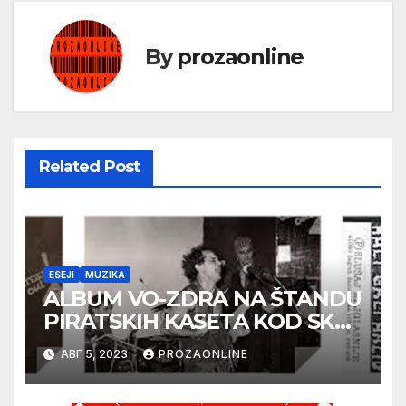
By
prozaonline
Related Post
ESEJI
MUZIKA
ALBUM VO-ZDRA NA ŠTANDU
PIRATSKIH KASETA KOD SKC-
a
АВГ 5, 2023
PROZAONLINE