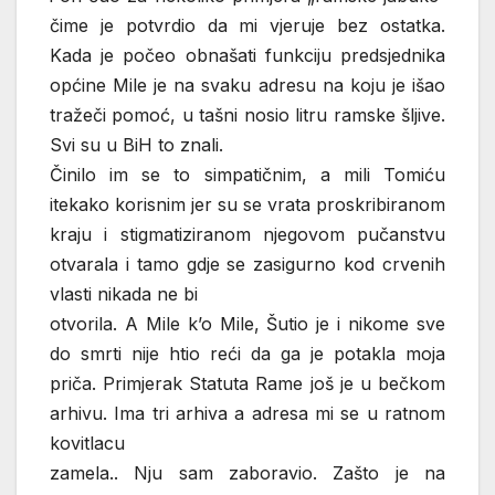
čime je potvrdio da mi vjeruje bez ostatka.
Kada je počeo obnašati funkciju predsjednika
općine Mile je na svaku adresu na koju je išao
tražeči pomoć, u tašni nosio litru ramske šljive.
Svi su u BiH to znali.
Činilo im se to simpatičnim, a mili Tomiću
itekako korisnim jer su se vrata proskribiranom
kraju i stigmatiziranom njegovom pučanstvu
otvarala i tamo gdje se zasigurno kod crvenih
vlasti nikada ne bi
otvorila. A Mile k’o Mile, Šutio je i nikome sve
do smrti nije htio reći da ga je potakla moja
priča. Primjerak Statuta Rame još je u bečkom
arhivu. Ima tri arhiva a adresa mi se u ratnom
kovitlacu
zamela.. Nju sam zaboravio. Zašto je na