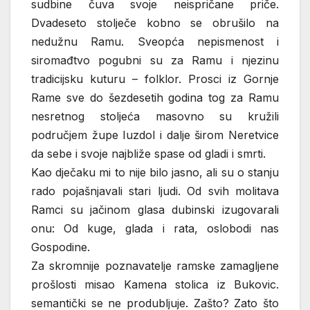
sudbine čuva svoje neispričane priče.
Dvadeseto stolječe kobno se obrušilo na
nedužnu Ramu. Sveopća nepismenost i
siromađtvo pogubni su za Ramu i njezinu
tradicijsku kuturu – folklor. Prosci iz Gornje
Rame sve do šezdesetih godina tog za Ramu
nesretnog stoljeća masovno su kružili
područjem župe Iuzdol i dalje širom Neretvice
da sebe i svoje najbliže spase od gladi i smrti.
Kao dječaku mi to nije bilo jasno, ali su o stanju
rado pojašnjavali stari ljudi. Od svih molitava
Ramci su jačinom glasa dubinski izugovarali
onu: Od kuge, glada i rata, oslobodi nas
Gospodine.
Za skromnije poznavatelje ramske zamagljene
prošlosti misao Kamena stolica iz Bukovic.
semantički se ne produbljuje. Zašto? Zato što