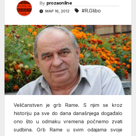
By
prozaonline
#R.Glibo
МАР 16, 2012
Veličanstven je grb Rame. S njim se kroz
historiju pa sve do dana današnjega događalo
ono što u odmaku vremena počnemo zvati
sudbina. Grb Rame u svim odajama svoje