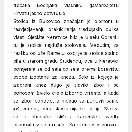
dječaka Bošnjaka vlasniku gastarbajteru
Hrvatu jasno potvrđuje
Stolica iz Bukovice značajan je element u
rasvjetljavanju prakticiranja tradicijskih oblika
vlasti. Sjedište Neretvice bilo je u selu Gorani i
tu je stolica najduže stolovala. Međutim, za
razliku od uže Rame u kojoj je ta stolica stalno
bila u starom gradu Studencu, ova u Neretvici
pomjerala se od sela do sela prema boravištu
osobe izabtane za kneza. Selo iz kojega je
izabrani knez dugo je slavilo izbor i sa
ponosom živjelo cijelo izborno vrijeme, a kada
se izbor ponovio, a mogao se ponoviti samo
još jednom, onda slavlju nije bilo kraja. Stolica
se u atmosferi sličnoj tradicijskoj svadbi
prenosila iz sela u selo. Sa njom se prenosio i