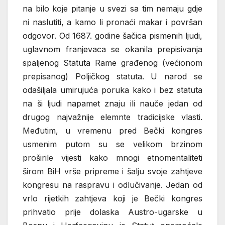
na bilo koje pitanje u svezi sa tim nemaju gdje
ni naslutiti, a kamo li pronaći makar i površan
odgovor. Od 1687. godine šačica pismenih ljudi,
uglavnom franjevaca se okanila prepisivanja
spaljenog Statuta Rame građenog (većionom
prepisanog) Poljičkog statuta. U narod se
odašiljala umirujuća poruka kako i bez statuta
na ši ljudi napamet znaju ili nauče jedan od
drugog najvažnije elemnte tradicijske vlasti.
Međutim, u vremenu pred Bečki kongres
usmenim putom su se velikom brzinom
proširile vijesti kako mnogi etnomentaliteti
širom BiH vrše pripreme i šalju svoje zahtjeve
kongresu na raspravu i odlučivanje. Jedan od
vrlo rijetkih zahtjeva koji je Bečki kongres
prihvatio prije dolaska Austro-ugarske u