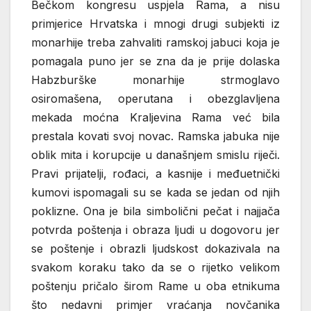
Bečkom kongresu uspjela Rama, a nisu
primjerice Hrvatska i mnogi drugi subjekti iz
monarhije treba zahvaliti ramskoj jabuci koja je
pomagala puno jer se zna da je prije dolaska
Habzburške monarhije strmoglavo
osiromašena, operutana i obezglavljena
mekada moćna Kraljevina Rama već bila
prestala kovati svoj novac. Ramska jabuka nije
oblik mita i korupcije u današnjem smislu riječi.
Pravi prijatelji, rođaci, a kasnije i međuetnički
kumovi ispomagali su se kada se jedan od njih
poklizne. Ona je bila simbolični pečat i najjača
potvrda poštenja i obraza ljudi u dogovoru jer
se poštenje i obrazli ljudskost dokazivala na
svakom koraku tako da se o rijetko velikom
poštenju pričalo širom Rame u oba etnikuma
što nedavni primjer vraćanja novčanika