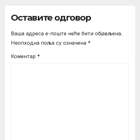
Оставите одговор
Ваша адреса е-поште неће бити објављена.
Неопходна поља су означена
*
Коментар
*