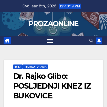
Skip
Суб. авг 8th, 2026
12:40:20 PM
to
content
PROZAONLINE
ESEJI
TEORIJA I DRAMA
Dr. Rajko Glibo:
POSLJEDNJI KNEZ IZ
BUKOVICE