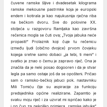
čuvene ramske šljive i dvadesetak kilograma
ramske mekousne pastrmke koja je europski
endem i kotirala je kao najukusnija rječna riba
na bečkom dvoru. Sve do polovine XX.
stoljeća u razgovoru Ramljaka kao završna
rečenica mogla se čuti ova; „Tvoja jabuka neće
propasti!“ Prolaznik koji čuje tu rečenicu
između ljudi (obično dvojice) prvom čovjeku
kojega sretne samo dobaci „ja tebi, ti meni“ i
svatko je znao o čemu je zapravo riječ. Ona je
značila da je neki posao dogooren i da je stvar
legla pa samo ostaje još da se opošteni. Pričao
sam o ramsko-bečkoj jabuci pok. nastavniku
Mili Tomiću čije su aspiracije za funkciju
predsjednika općine realizirane. Zapamtio je
svaku moju riječ i za uzvrat mi ispričao kako je
i on čuo za nekoliko primjera „ramske jabuke“