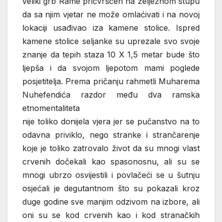
veliki grb Rame pričvršćen na željeznom stupu
da sa njim vjetar ne može omlaćivati i na novoj
lokaciji usađivao iza kamene stolice. Ispred
kamene stolice seljanke su uprezale svo svoje
znanje da tepih staza 10 X 1,5 metar bude što
ljepša i da svojom ljepotom mami poglede
posjetitelja. Prema pričanju rahmetli Muharema
Nuhefendića razdor među dva ramska
etnomentaliteta
nije toliko donijela vjera jer se pučanstvo na to
odavna priviklo, nego stranke i strančarenje
koje je toliko zatrovalo život da su mnogi vlast
crvenih dočekali kao spasonosnu, ali su se
mnogi ubrzo osvijestili i povlačeći se u šutnju
osjećali je degutantnom što su pokazali kroz
duge godine sve manjim odzivom na izbore, ali
oni su se kod crvenih kao i kod stranačkih