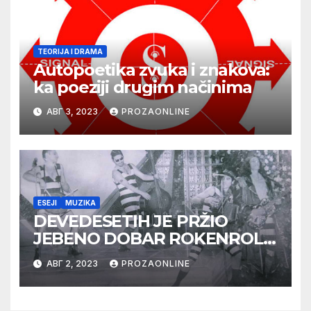
TEORIJA I DRAMA
Autopoetika zvuka i znakova:
ka poeziji drugim načinima
АВГ 3, 2023
PROZAONLINE
ESEJI
MUZIKA
DEVEDESETIH JE PRŽIO
JEBENO DOBAR ROKENROL
(1)
АВГ 2, 2023
PROZAONLINE