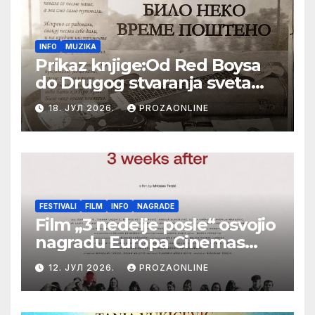
INFO
MUZIKA
Prikaz knjige:Od Red Boysa
do Drugog stvaranja sveta
(bilo neko vreme pošteno)
18. ЈУЛ 2026.
PROZAONLINE
(autor- Zlatomira Sremca,
Botoš 2022. godine,
samizdat)
FESTIVALI
FILM
INFO
NAGRADE
Film „3 nedelje posle“ osvojio
nagradu Europa Cinemas
Label na Filmskom festivalu
12. ЈУЛ 2026.
PROZAONLINE
u Karlovim Varima