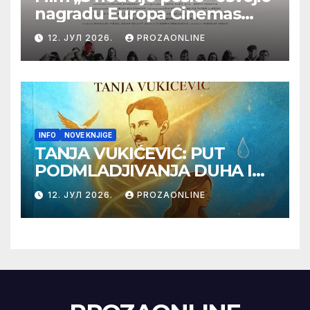
nagradu Europa Cinemas
Label na Filmskom festivalu
12. ЈУЛ 2026.
PROZAONLINE
u Karlovim Varima
INFO
NOVE KNJIGE
TANJA VUKIĆEVIĆ: PUT
PODMLADJIVANJA DUHA I
TELA SA TESLOM
12. ЈУЛ 2026.
PROZAONLINE