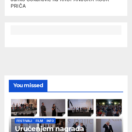
PRIČA
You missed
FESTIVALI
FILM
INFO
Uručenjem nagrada