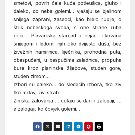
smetovi, povrh čela kuća potleušica, gluho i
daleko, do neba golemi… vješaju se bjelinom
snijega izaprani, zaseoci, kao bijelo rublje, o
štrik nebeskoga svoda, s one strane ruba
noći… Plavanjska starčad i nejač, okovana
snijegom i ledom, njih oko dvijesto duša, bez
živežnih namirnica, liječnika, prohodna puta,
obespučeni, u bespučima zaladnica, propuha
bure kroz planinske žljebove, studen gore,
studen zimom…
Izbori su daleko… do sledećih izbora, tko živ
tko mrtav, živi strah.
Zimska žalovanja … gutaju se dani i zalogaji, …
a zalogaji, ko čovjek golemi…