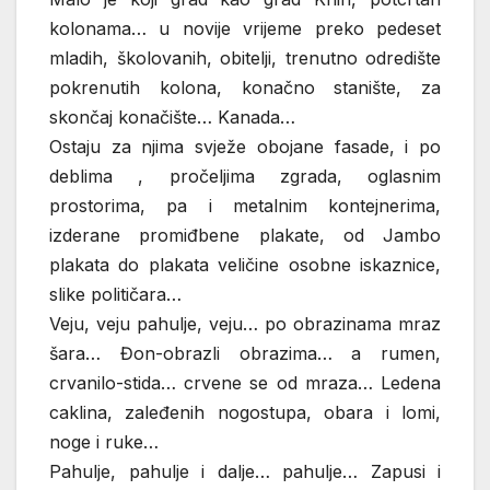
kolonama… u novije vrijeme preko pedeset
mladih, školovanih, obitelji, trenutno odredište
pokrenutih kolona, konačno stanište, za
skončaj konačište… Kanada…
Ostaju za njima svježe obojane fasade, i po
deblima , pročeljima zgrada, oglasnim
prostorima, pa i metalnim kontejnerima,
izderane promiđbene plakate, od Jambo
plakata do plakata veličine osobne iskaznice,
slike političara…
Veju, veju pahulje, veju… po obrazinama mraz
šara… Đon-obrazli obrazima… a rumen,
crvanilo-stida… crvene se od mraza… Ledena
caklina, zaleđenih nogostupa, obara i lomi,
noge i ruke…
Pahulje, pahulje i dalje… pahulje… Zapusi i