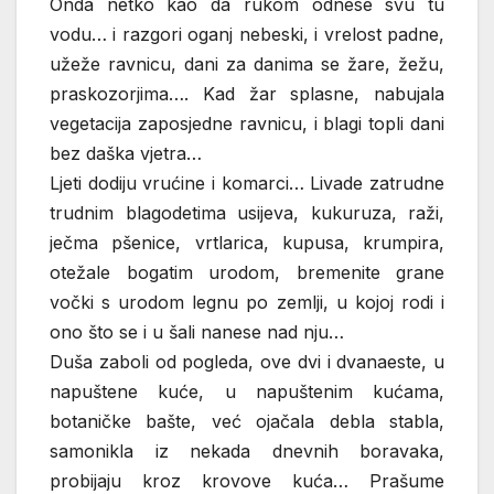
Onda netko kao da rukom odnese svu tu
vodu… i razgori oganj nebeski, i vrelost padne,
užeže ravnicu, dani za danima se žare, žežu,
praskozorjima…. Kad žar splasne, nabujala
vegetacija zaposjedne ravnicu, i blagi topli dani
bez daška vjetra…
Ljeti dodiju vrućine i komarci… Livade zatrudne
trudnim blagodetima usijeva, kukuruza, raži,
ječma pšenice, vrtlarica, kupusa, krumpira,
otežale bogatim urodom, bremenite grane
vočki s urodom legnu po zemlji, u kojoj rodi i
ono što se i u šali nanese nad nju…
Duša zaboli od pogleda, ove dvi i dvanaeste, u
napuštene kuće, u napuštenim kućama,
botaničke bašte, već ojačala debla stabla,
samonikla iz nekada dnevnih boravaka,
probijaju kroz krovove kuća… Prašume