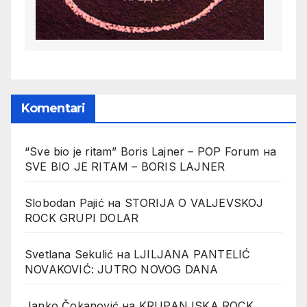
Komentari
“Sve bio je ritam” Boris Lajner – POP Forum
на
SVE BIO JE RITAM – BORIS LAJNER
Slobodan Pajić
на
STORIJA O VALJEVSKOJ
ROCK GRUPI DOLAR
Svetlana Sekulić
на
LJILJANA PANTELIĆ
NOVAKOVIĆ: JUTRO NOVOG DANA
Janko Čokanović
на
KRUPANJSKA ROCK