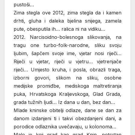
pustoši…
Zima stegla ove 2012, zima stegla da i kamen
drhti, gluha i daleka bjelina snijega, zamela
pute, obesputila ih… ralica ni na vidiku…
2012. Narcisoidno-bolesnoga slikovanja, na
tragu one turbo-folk-narodne, sliku svoju
ljubim, šapčem svoje ime, vjetar nosi riječi…
Riječi u vjetar, riječi u vjetru… vjetrenjače
riječi… Umjesto kruha, i posla, obrazli traga,
izborni govori, slikom na sliku, osobne
medijske promiđbe, mediskoga maltretiranja
puka, Hrvatskoga Kraljevskoga, Glad Grada,
grada tužnih ljudi… Iz dana u dan, bez dan…
Mlade kninske obitelji odlaze, dane se dan za
danom izdanjeni ti i takvi obezdanjeni dani, a
porodice odlaznika uvečavaju, u kolonoma…
Malo je koji grad kao grad Knin, potcrtan