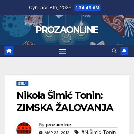
Skip
Суб. авг 8th, 2026
1:34:51 AM
to
content
PROZAONLINE
ESEJI
Nikola Šimić Tonin:
ZIMSKA ŽALOVANJA
By
prozaonline
#N.Šimić-Tonin
МАР 23, 2012