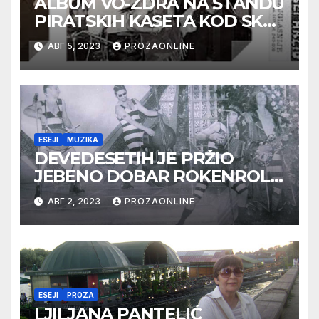
ALBUM VO-ZDRA NA ŠTANDU
PIRATSKIH KASETA KOD SKC-
a
АВГ 5, 2023
PROZAONLINE
ESEJI
MUZIKA
DEVEDESETIH JE PRŽIO
JEBENO DOBAR ROKENROL
(1)
АВГ 2, 2023
PROZAONLINE
ESEJI
PROZA
LJILJANA PANTELIĆ