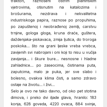
traktori, raznošeni oštrim planinskim
vjetrovima, otisnutim na katalozima i
brošurama, nezdrava i nekvalitetna
industriskoga papira, raznose po propuhima,
po zapuštenoj i neobrađenoj zemlji, carstvu
trnjine, gologa gloga, kruna draće, guštera,
daždenjaka-piskavaca, zmija ljutica, do troroga
poskoka… što na grani ljeske vreba vrebca,
zavijenih svi nabrojani i oni koji to nisu u vučija
zavijanja… i škure bure… nesnosne i hladne
zahladnice… po zaseocima, čistinama puta,
zaputcima, malo je puka, jer sve slabo i
bolesno, ovakva klima čisti, a samo zdravo
ostaje na životu… i živi…
Selo je ovo ne tako davno, od oko pet stotina
dimova, i preko dvi iljade glava, hranilo: 183
konja, 628 goveda, 4220 ovaca, 884 svinje,