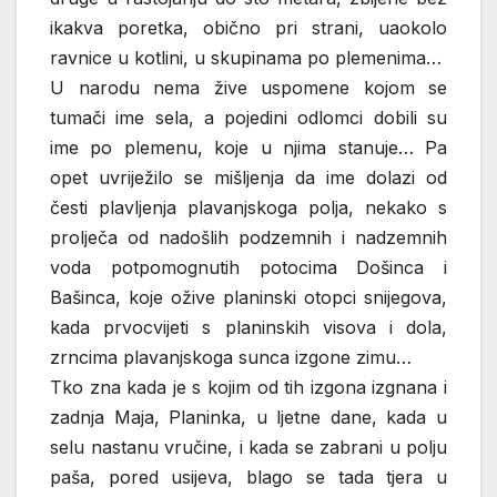
ikakva poretka, obično pri strani, uaokolo
ravnice u kotlini, u skupinama po plemenima…
U narodu nema žive uspomene kojom se
tumači ime sela, a pojedini odlomci dobili su
ime po plemenu, koje u njima stanuje… Pa
opet uvriježilo se mišljenja da ime dolazi od
česti plavljenja plavanjskoga polja, nekako s
prolječa od nadošlih podzemnih i nadzemnih
voda potpomognutih potocima Došinca i
Bašinca, koje ožive planinski otopci snijegova,
kada prvocvijeti s planinskih visova i dola,
zrncima plavanjskoga sunca izgone zimu…
Tko zna kada je s kojim od tih izgona izgnana i
zadnja Maja, Planinka, u ljetne dane, kada u
selu nastanu vručine, i kada se zabrani u polju
paša, pored usijeva, blago se tada tjera u