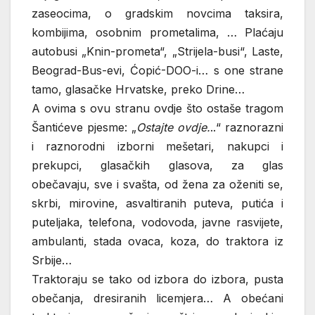
zaseocima, o gradskim novcima taksira,
kombijima, osobnim prometalima, … Plaćaju
autobusi „Knin-prometa“, „Strijela-busi“, Laste,
Beograd-Bus-evi, Ćopić-DOO-i… s one strane
tamo, glasačke Hrvatske, preko Drine…
A ovima s ovu stranu ovdje što ostaše tragom
Šantićeve pjesme: „
Ostajte ovdje.
..“ raznorazni
i raznorodni izborni mešetari, nakupci i
prekupci, glasačkih glasova, za glas
obečavaju, sve i svašta, od žena za oženiti se,
skrbi, mirovine, asvaltiranih puteva, putića i
puteljaka, telefona, vodovoda, javne rasvijete,
ambulanti, stada ovaca, koza, do traktora iz
Srbije…
Traktoraju se tako od izbora do izbora, pusta
obečanja, dresiranih licemjera… A obećani