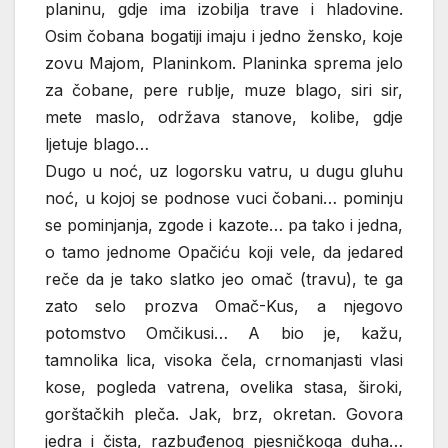
planinu, gdje ima izobilja trave i hladovine.
Osim čobana bogatiji imaju i jedno žensko, koje
zovu Majom, Planinkom. Planinka sprema jelo
za čobane, pere rublje, muze blago, siri sir,
mete maslo, održava stanove, kolibe, gdje
ljetuje blago…
Dugo u noć, uz logorsku vatru, u dugu gluhu
noć, u kojoj se podnose vuci čobani… pominju
se pominjanja, zgode i kazote… pa tako i jedna,
o tamo jednome Opačiću koji vele, da jedared
reče da je tako slatko jeo omač (travu), te ga
zato selo prozva Omač-Kus, a njegovo
potomstvo Omčikusi… A bio je, kažu,
tamnolika lica, visoka čela, crnomanjasti vlasi
kose, pogleda vatrena, ovelika stasa, široki,
gorštačkih pleča. Jak, brz, okretan. Govora
jedra i čista, razbuđenog pjesničkoga duha…