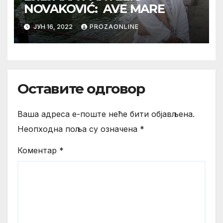
NOVAKOVIĆ: AVE MARE
ЈУН 16, 2022
PROZAONLINE
Оставите одговор
Ваша адреса е-поште неће бити објављена.
Неопходна поља су означена
*
Коментар
*