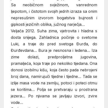
Sa neobičnom svježinom, vanrednom
ljepotom, i čistotom svojih jedrih izraza sa onim
nepresušnim izvorom bogatstva bujnosti i
gipkosti jezičnih oblika, južnog narječja…
Veljača 2012. Suha zima, vjetrovita i hladna s
dosta snijega. Zahladnica počinje o svetome
Luki, a traje do pred svetoga Đurđa, do
Đurđevdana… Bura je nesnosna i ledena… Iza
zime dolazi, predproljetna jugovina,
pramaljeća, koja traje po nekoliko tijedana. Ona
donosi izobilnu kišu, koja često pada nebrojeni
broj dana, namirujuči tijedne i tijedne… Tada se
izlije masa vode na zemlju, potoci i poteci otmu
se koritima… Polja se pretvaraju u prostrana
jezera… Po njivama se javljaju izvori, zvire
vode…