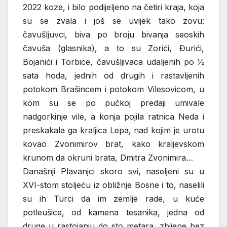
2022 koze, i bilo podijeljeno na četiri kraja, koja
su se zvala i još se uvijek tako zovu:
čavušljuvci, biva po broju bivanja seoskih
čavuša (glasnika), a to su Zorići, Đurići,
Bojanići i Torbice, čavušljivaca udaljenih po ½
sata hoda, jednih od drugih i rastavljenih
potokom Brašincem i potokom Vilesovicom, u
kom su se po pučkoj predaji umivale
nadgorkinje vile, a konja pojila ratnica Neda i
preskakala ga kraljica Lepa, nad kojim je urotu
kovao Zvonimirov brat, kako kraljevskom
krunom da okruni brata, Dmitra Zvonimira…
Današnji Plavanjci skoro svi, naseljeni su u
XVI-stom stoljeću iz obližnje Bosne i to, naselili
su ih Turci da im zemlje rade, u kuće
potleušice, od kamena tesanika, jedna od
druge u rastojanju do sto metara, zbijene bez