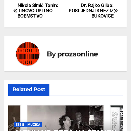
Nikola Šimić Tonin:
Dr. Rajko Glibo:
Кретање
TINOVO UPITNO
POSLJEDNJI KNEZ IZ
BOEMSTVO
BUKOVICE
чланка
By
prozaonline
Related Post
ESEJI
MUZIKA