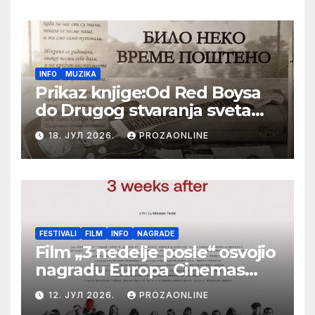
Festival evropskog filma Palić
INFO
MUZIKA
Prikaz knjige:Od Red Boysa
do Drugog stvaranja sveta
(bilo neko vreme pošteno)
18. ЈУЛ 2026.
PROZAONLINE
(autor- Zlatomira Sremca,
Botoš 2022. godine,
samizdat)
FESTIVALI
FILM
INFO
NAGRADE
Film „3 nedelje posle“ osvojio
nagradu Europa Cinemas
Label na Filmskom festivalu
12. ЈУЛ 2026.
PROZAONLINE
u Karlovim Varima