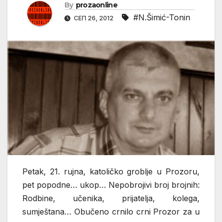
By
prozaonline
#N.Šimić-Tonin
СЕП 26, 2012
Petak, 21. rujna, katoličko groblje u Prozoru,
pet popodne… ukop… Nepobrojivi broj brojnih:
Rodbine, učenika, prijatelja, kolega,
sumještana… Obučeno crnilo crni Prozor za u