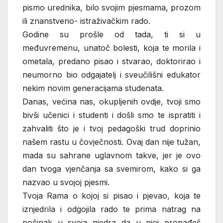
pismo urednika, bilo svojim pjesmama, prozom
ili znanstveno- istraživačkim rado.
Godine su prošle od tada, ti si u
međuvremenu, unatoč bolesti, koja te morila i
ometala, predano pisao i stvarao, doktorirao i
neumorno bio odgajatelj i sveučilišni edukator
nekim novim generacijama studenata.
Danas, većina nas, okupljenih ovdje, tvoji smo
bivši učenici i studenti i došli smo te ispratiti i
zahvaliti što je i tvoj pedagoški trud doprinio
našem rastu u čovječnosti. Ovaj dan nije tužan,
mada su sahrane uglavnom takve, jer je ovo
dan tvoga vjenčanja sa svemirom, kako si ga
nazvao u svojoj pjesmi.
Tvoja Rama o kojoj si pisao i pjevao, koja te
iznjedrila i odgojila rado te prima natrag na
počinak u svoja njedra da u njoj pronađeš