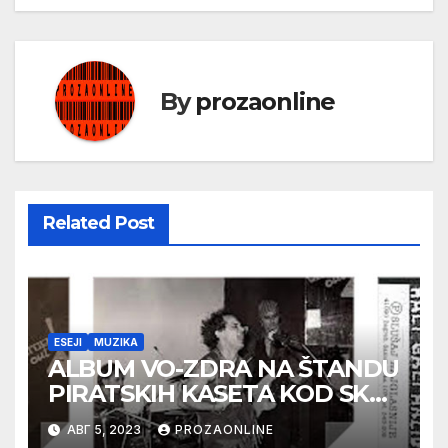
By
prozaonline
Related Post
ESEJI
MUZIKA
ALBUM VO-ZDRA NA ŠTANDU
PIRATSKIH KASETA KOD SKC-
a
АВГ 5, 2023
PROZAONLINE