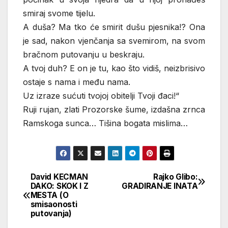
smiraj svome tijelu.
A duša? Ma tko će smirit dušu pjesnika!? Ona
je sad, nakon vjenčanja sa svemirom, na svom
bračnom putovanju u beskraju.
A tvoj duh? E on je tu, kao što vidiš, neizbrisivo
ostaje s nama i među nama.
Uz izraze sućuti tvojoj obitelji Tvoji đaci!“
Ruji rujan, zlati Prozorske šume, izdašna zrnca
Ramskoga sunca… Tišina bogata mislima…
David KECMAN
Rajko Glibo:
Кретање
DAKO: SKOK I Z
GRADIRANJE INATA
MESTA (O
чланка
smisaonosti
putovanja)