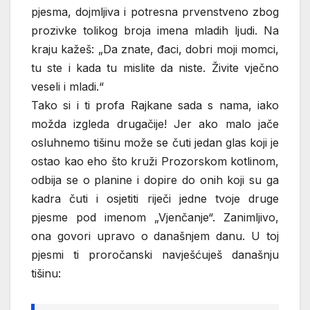
pjesma, dojmljiva i potresna prvenstveno zbog
prozivke tolikog broja imena mladih ljudi. Na
kraju kažeš: „Da znate, đaci, dobri moji momci,
tu ste i kada tu mislite da niste. Živite vječno
veseli i mladi.“
Tako si i ti profa Rajkane sada s nama, iako
možda izgleda drugačije! Jer ako malo jače
osluhnemo tišinu može se čuti jedan glas koji je
ostao kao eho što kruži Prozorskom kotlinom,
odbija se o planine i dopire do onih koji su ga
kadra čuti i osjetiti riječi jedne tvoje druge
pjesme pod imenom „Vjenčanje“. Zanimljivo,
ona govori upravo o današnjem danu. U toj
pjesmi ti proročanski navješćuješ današnju
tišinu: