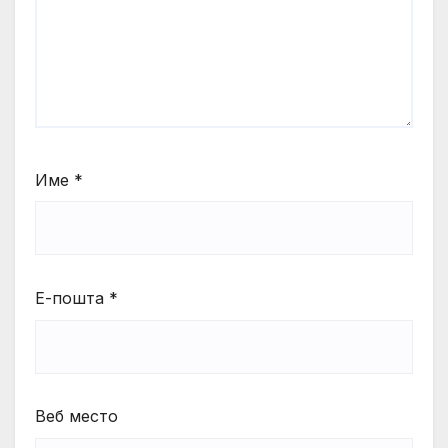
Име
*
Е-пошта
*
Веб место