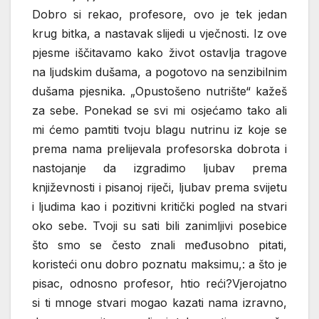
Dobro si rekao, profesore, ovo je tek jedan
krug bitka, a nastavak slijedi u vječnosti. Iz ove
pjesme iščitavamo kako život ostavlja tragove
na ljudskim dušama, a pogotovo na senzibilnim
dušama pjesnika. „Opustošeno nutrište“ kažeš
za sebe. Ponekad se svi mi osjećamo tako ali
mi ćemo pamtiti tvoju blagu nutrinu iz koje se
prema nama prelijevala profesorska dobrota i
nastojanje da izgradimo ljubav prema
književnosti i pisanoj riječi, ljubav prema svijetu
i ljudima kao i pozitivni kritički pogled na stvari
oko sebe. Tvoji su sati bili zanimljivi posebice
što smo se često znali međusobno pitati,
koristeći onu dobro poznatu maksimu,: a što je
pisac, odnosno profesor, htio reći?Vjerojatno
si ti mnoge stvari mogao kazati nama izravno,