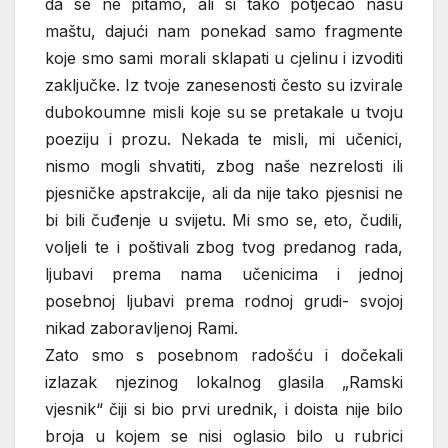
da se ne pitamo, ali si tako potjecao našu
maštu, dajući nam ponekad samo fragmente
koje smo sami morali sklapati u cjelinu i izvoditi
zaključke. Iz tvoje zanesenosti često su izvirale
dubokoumne misli koje su se pretakale u tvoju
poeziju i prozu. Nekada te misli, mi učenici,
nismo mogli shvatiti, zbog naše nezrelosti ili
pjesničke apstrakcije, ali da nije tako pjesnisi ne
bi bili čuđenje u svijetu. Mi smo se, eto, čudili,
voljeli te i poštivali zbog tvog predanog rada,
ljubavi prema nama učenicima i jednoj
posebnoj ljubavi prema rodnoj grudi- svojoj
nikad zaboravljenoj Rami.
Zato smo s posebnom radošću i dočekali
izlazak njezinog lokalnog glasila „Ramski
vjesnik“ čiji si bio prvi urednik, i doista nije bilo
broja u kojem se nisi oglasio bilo u rubrici