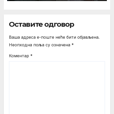
Оставите одговор
Ваша адреса е-поште неће бити објављена.
Неопходна поља су означена
*
Коментар
*