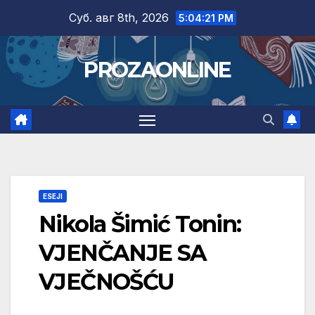
Skip
Суб. авг 8th, 2026
5:04:22 PM
to
content
PROZAONLINE
ESEJI
Nikola Šimić Tonin:
VJENČANJE SA
VJEČNOŠĆU