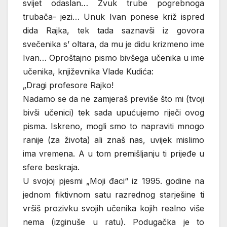
svijet odaslan… Zvuk trube pogrebnoga
trubača- jezi… Unuk Ivan ponese križ ispred
dida Rajka, tek tada saznavši iz govora
svečenika s’ oltara, da mu je didu krizmeno ime
Ivan… Oproštajno pismo bivšega učenika u ime
učenika, književnika Vlade Kudića:
„Dragi profesore Rajko!
Nadamo se da ne zamjeraš previše što mi (tvoji
bivši učenici) tek sada upućujemo riječi ovog
pisma. Iskreno, mogli smo to napraviti mnogo
ranije (za života) ali znaš nas, uvijek mislimo
ima vremena. A u tom premišljanju ti prijeđe u
sfere beskraja.
U svojoj pjesmi „Moji đaci“ iz 1995. godine na
jednom fiktivnom satu razrednog starješine ti
vršiš prozivku svojih učenika kojih realno više
nema (izginuše u ratu). Podugačka je to