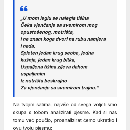
„U mom leglu se nalegla tišina
Čeka vjenčanje sa svemirom mog
opustošenog, motrišta,
I ne znam koga dvori na rubu namjera
i nada,
Spleten jedan krug seobe, jedna
kušnja, jedan krug bitka,
Uspaljena tišina zijeva dahom
uspaljenim
Iz nutrišta beskrajno
Za vjenčanje sa svemirom trajno.“
Na tvojim satima, najviše od svega voljeli smo
skupa s tobom analizirati pjesme. Kad si nas
tomu već poučio, proanalizirat ćemo ukratko i
ovu tvoju pjesmu: