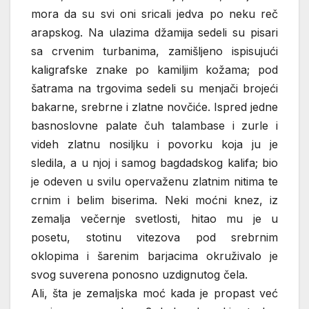
mora da su svi oni sricali jedva po neku reč
arapskog. Na ulazima džamija sedeli su pisari
sa crvenim turbanima, zamišljeno ispisujući
kaligrafske znake po kamiljim kožama; pod
šatrama na trgovima sedeli su menjači brojeći
bakarne, srebrne i zlatne novčiće. Ispred jedne
basnoslovne palate čuh talambase i zurle i
videh zlatnu nosiljku i povorku koja ju je
sledila, a u njoj i samog bagdadskog kalifa; bio
je odeven u svilu opervaženu zlatnim nitima te
crnim i belim biserima. Neki moćni knez, iz
zemalja večernje svetlosti, hitao mu je u
posetu, stotinu vitezova pod srebrnim
oklopima i šarenim barjacima okruživalo je
svog suverena ponosno uzdignutog čela.
Ali, šta je zemaljska moć kada je propast već