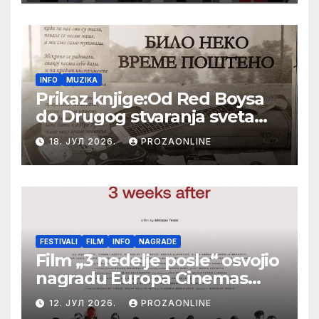
Festival evropskog filma Palić
INFO
MUZIKA
Prikaz knjige:Od Red Boysa
do Drugog stvaranja sveta
(bilo neko vreme pošteno)
18. ЈУЛ 2026.
PROZAONLINE
(autor- Zlatomira Sremca,
Botoš 2022. godine,
samizdat)
FESTIVALI
FILM
INFO
NAGRADE
Film „3 nedelje posle“ osvojio
nagradu Europa Cinemas
Label na Filmskom festivalu
12. ЈУЛ 2026.
PROZAONLINE
u Karlovim Varima