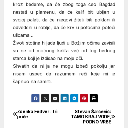
kroz bedeme, da će zbog toga ceo Bagdad
nestati u plamenu, da će kalif biti ubijen u
svojoj palati, da će njegovi žitelji biti poklani ili
odvedeni u roblje, da će krv u potocima poteći
ulicama…
Životi stotina hiljada ljudi u Božjim očima zavisili
su ne od moćnog kalifa već od tog bednog
starca koji je izdisao na moje oči.
Shvatih da ni ja ne mogu izbeći pokolju jer
nisam uspeo da razumem reči koje mi je
šapnuo na samrti.
Zdenka Feđver: Tri
Stevan Šarčević:
Кретање
priče
TAMO KRAJ VODE,
PODNO VRBE
чланка