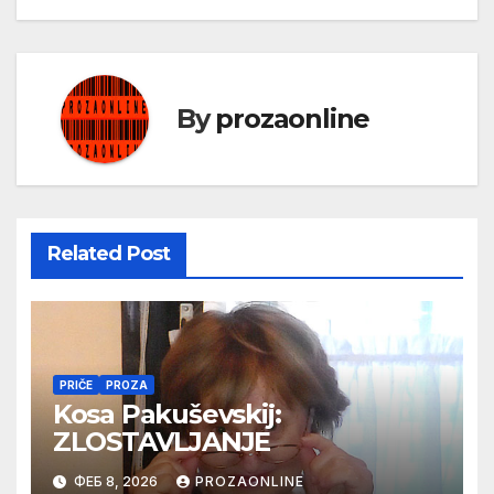
By
prozaonline
Related Post
PRIČE
PROZA
Kosa Pakuševskij:
ZLOSTAVLJANJE
ФЕБ 8, 2026
PROZAONLINE