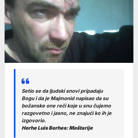
Setio se da ljudski snovi pripadaju
Bogu i da je Majmonid napisao da su
božanske one reči koje u snu čujemo
razgovetno i jasno, ne znajući ko ih je
izgovorio.
Horhe Luis Borhes: Maštarije