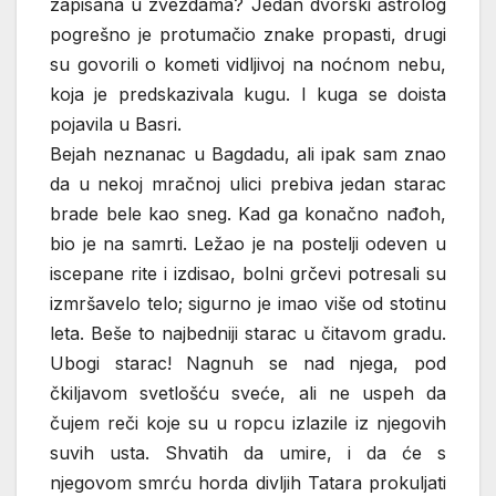
zapisana u zvezdama? Jedan dvorski astrolog
pogrešno je protumačio znake propasti, drugi
su govorili o kometi vidljivoj na noćnom nebu,
koja je predskazivala kugu. I kuga se doista
pojavila u Basri.
Bejah neznanac u Bagdadu, ali ipak sam znao
da u nekoj mračnoj ulici prebiva jedan starac
brade bele kao sneg. Kad ga konačno nađoh,
bio je na samrti. Ležao je na postelji odeven u
iscepane rite i izdisao, bolni grčevi potresali su
izmršavelo telo; sigurno je imao više od stotinu
leta. Beše to najbedniji starac u čitavom gradu.
Ubogi starac! Nagnuh se nad njega, pod
čkiljavom svetlošću sveće, ali ne uspeh da
čujem reči koje su u ropcu izlazile iz njegovih
suvih usta. Shvatih da umire, i da će s
njegovom smrću horda divljih Tatara prokuljati