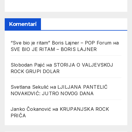
Komentari
“Sve bio je ritam” Boris Lajner – POP Forum
на
SVE BIO JE RITAM – BORIS LAJNER
Slobodan Pajić
на
STORIJA O VALJEVSKOJ
ROCK GRUPI DOLAR
Svetlana Sekulić
на
LJILJANA PANTELIĆ
NOVAKOVIĆ: JUTRO NOVOG DANA
Janko Čokanović
на
KRUPANJSKA ROCK
PRIČA