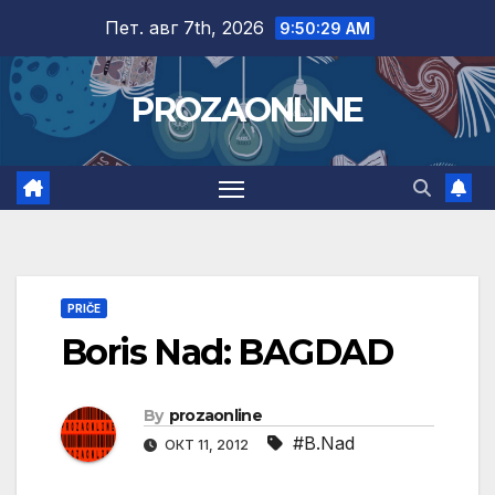
Skip
Пет. авг 7th, 2026
9:50:30 AM
to
content
PROZAONLINE
PRIČE
Boris Nad: BAGDAD
By
prozaonline
#B.Nad
ОКТ 11, 2012