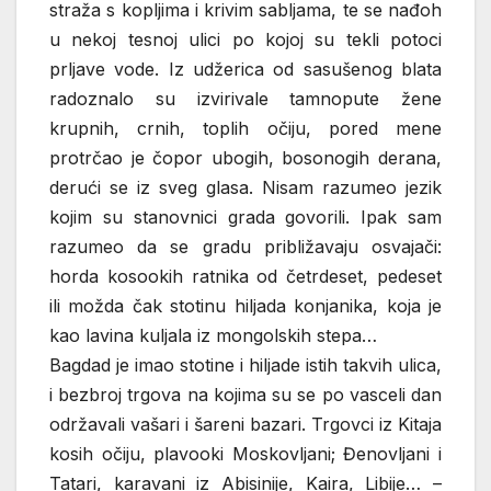
straža s kopljima i krivim sabljama, te se nađoh
u nekoj tesnoj ulici po kojoj su tekli potoci
prljave vode. Iz udžerica od sasušenog blata
radoznalo su izvirivale tamnopute žene
krupnih, crnih, toplih očiju, pored mene
protrčao je čopor ubogih, bosonogih derana,
derući se iz sveg glasa. Nisam razumeo jezik
kojim su stanovnici grada govorili. Ipak sam
razumeo da se gradu približavaju osvajači:
horda kosookih ratnika od četrdeset, pedeset
ili možda čak stotinu hiljada konjanika, koja je
kao lavina kuljala iz mongolskih stepa…
Bagdad je imao stotine i hiljade istih takvih ulica,
i bezbroj trgova na kojima su se po vasceli dan
održavali vašari i šareni bazari. Trgovci iz Kitaja
kosih očiju, plavooki Moskovljani; Đenovljani i
Tatari, karavani iz Abisinije, Kaira, Libije… –