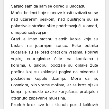
Sanjao sam da sam se obreo u Bagdadu.
Moćni bedemi boje slonove kosti uzdizali su se
nad užarenim peskom, nad pustinjom su se
pokazivale strašne slike podrhtavajući u omari,
u nepodnošljivoj jari.
Grad je imao stotinu zlatnih kapija koje su
blistale na jutarnjem suncu. Reke putnika
sudarale su se pred gradskim vratima. Pokreti
vojski, nepregledne čete na kamilama i
konjima, u galopu, podizale su oblake žute
prašine koji su zaklanjali pogled na minarete i
pozlaćene kupole džamija. Mora da je,
uostalom, bilo vreme molitve, jer se kroz njisku
konja i promukle uzvike konjušara, probijalo i
otegnuto zapevanje mujezina.
Prođoh kroz sve to i klisnuh pored kalifovih