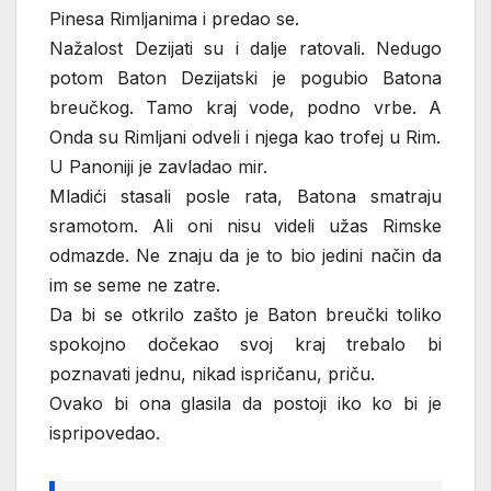
Pinesa Rimljanima i predao se.
Nažalost Dezijati su i dalje ratovali. Nedugo
potom Baton Dezijatski je pogubio Batona
breučkog. Tamo kraj vode, podno vrbe. A
Onda su Rimljani odveli i njega kao trofej u Rim.
U Panoniji je zavladao mir.
Mladići stasali posle rata, Batona smatraju
sramotom. Ali oni nisu videli užas Rimske
odmazde. Ne znaju da je to bio jedini način da
im se seme ne zatre.
Da bi se otkrilo zašto je Baton breučki toliko
spokojno dočekao svoj kraj trebalo bi
poznavati jednu, nikad ispričanu, priču.
Ovako bi ona glasila da postoji iko ko bi je
ispripovedao.