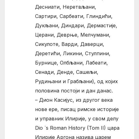
Десниати, Неретвљани,
Сартири, Сарбеати, Глиндићи,
Дукљани, Диндари, Дермастије,
Церани, Деврње, Мелчумани,
Сикулоте, Варди, Даверци,
Деретићи, Ликини, Стулпини,
Бурнице, Олбљани, Лабеати,
Сенади, Денде, Сашељи,
Рудињани и Грабљани), од којих
половина постоји и дан данас.
– Дион Касијус, из другог века
нове ере, писац римске историје
и управник Илирије, у свом делу
Dio `s Roman History (Tom II) цара
Илирије Аргона назива царем