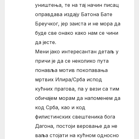
уништења, те на тај начин писац
оправдава издају Батона Бате
Бреучког, јер заиста и не мора да
буде све онако како нам се чини
да јесте.
Мени јако интересантан детаљ у
причи је да се неколико пута
понавља мотив покопавања
мртвих Илира/Срба испод
кућних прагова, па у вези са тим
обичајем морам да напоменем да
код Срба, као и код
филистинских свештеника бога
Дагона, постоји веровање да не
ваља стојати на кућном односно