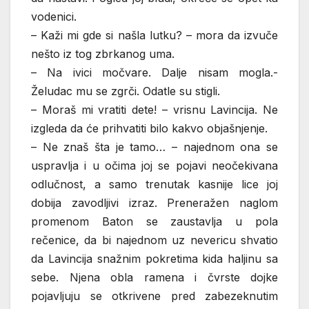
vodenici.
– Kaži mi gde si našla lutku? – mora da izvuče
nešto iz tog zbrkanog uma.
– Na ivici močvare. Dalje nisam mogla.-
Želudac mu se zgrči. Odatle su stigli.
– Moraš mi vratiti dete! – vrisnu Lavincija. Ne
izgleda da će prihvatiti bilo kakvo objašnjenje.
– Ne znaš šta je tamo… – najednom ona se
uspravlja i u očima joj se pojavi neočekivana
odlučnost, a samo trenutak kasnije lice joj
dobija zavodljivi izraz. Preneražen naglom
promenom Baton se zaustavlja u pola
rečenice, da bi najednom uz nevericu shvatio
da Lavincija snažnim pokretima kida haljinu sa
sebe. Njena obla ramena i čvrste dojke
pojavljuju se otkrivene pred zabezeknutim