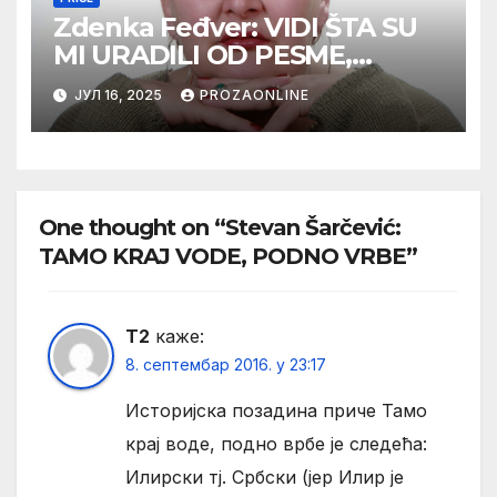
Zdenka Feđver: VIDI ŠTA SU
MI URADILI OD PESME,
MAMA*
ЈУЛ 16, 2025
PROZAONLINE
One thought on “Stevan Šarčević:
TAMO KRAJ VODE, PODNO VRBE”
T2
каже:
8. септембар 2016. у 23:17
Историјска позадина приче Тамо
крај воде, подно врбе је следећа:
Илирски тј. Србски (јер Илир је