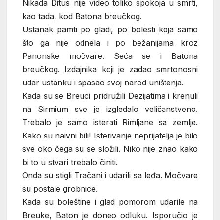
Nikada Ditus nije video toliko spokoja u smrti,
kao tada, kod Batona breučkog.
Ustanak pamti po gladi, po bolesti koja samo
što ga nije odnela i po bežanijama kroz
Panonske močvare. Seća se i Batona
breučkog. Izdajnika koji je zadao smrtonosni
udar ustanku i spasao svoj narod uništenja.
Kada su se Breuci pridružili Dezijatima i krenuli
na Sirmium sve je izgledalo veličanstveno.
Trebalo je samo isterati Rimljane sa zemlje.
Kako su naivni bili! Isterivanje neprijatelja je bilo
sve oko čega su se složili. Niko nije znao kako
bi to u stvari trebalo činiti.
Onda su stigli Tračani i udarili sa leđa. Močvare
su postale grobnice.
Kada su boleštine i glad pomorom udarile na
Breuke, Baton je doneo odluku. Isporučio je