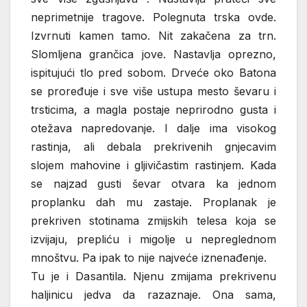
neprimetnije tragove. Polegnuta trska ovde.
Izvrnuti kamen tamo. Nit zakačena za trn.
Slomljena grančica jove. Nastavlja oprezno,
ispitujući tlo pred sobom. Drveće oko Batona
se proređuje i sve više ustupa mesto ševaru i
trsticima, a magla postaje neprirodno gusta i
otežava napredovanje. I dalje ima visokog
rastinja, ali debala prekrivenih gnjecavim
slojem mahovine i gljivičastim rastinjem. Kada
se najzad gusti ševar otvara ka jednom
proplanku dah mu zastaje. Proplanak je
prekriven stotinama zmijskih telesa koja se
izvijaju, prepliću i migolje u nepreglednom
mnoštvu. Pa ipak to nije najveće iznenađenje.
Tu je i Dasantila. Njenu zmijama prekrivenu
haljinicu jedva da razaznaje. Ona sama,