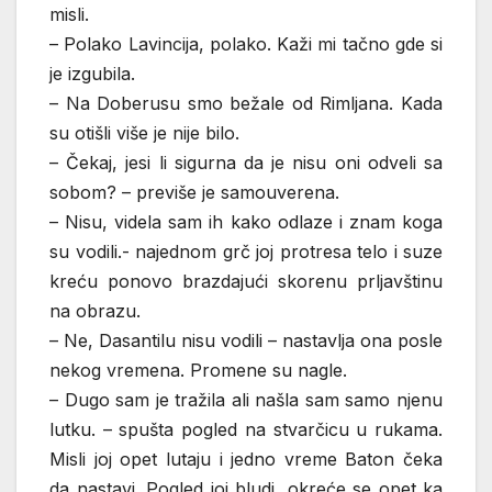
misli.
– Polako Lavincija, polako. Kaži mi tačno gde si
je izgubila.
– Na Doberusu smo bežale od Rimljana. Kada
su otišli više je nije bilo.
– Čekaj, jesi li sigurna da je nisu oni odveli sa
sobom? – previše je samouverena.
– Nisu, videla sam ih kako odlaze i znam koga
su vodili.- najednom grč joj protresa telo i suze
kreću ponovo brazdajući skorenu prljavštinu
na obrazu.
– Ne, Dasantilu nisu vodili – nastavlja ona posle
nekog vremena. Promene su nagle.
– Dugo sam je tražila ali našla sam samo njenu
lutku. – spušta pogled na stvarčicu u rukama.
Misli joj opet lutaju i jedno vreme Baton čeka
da nastavi. Pogled joj bludi, okreće se opet ka