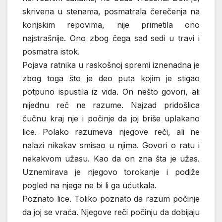
skrivena u stenama, posmatrala čerečenja na
konjskim repovima, nije primetila ono
najstrašnije. Ono zbog čega sad sedi u travi i
posmatra istok.
Pojava ratnika u raskošnoj spremi iznenadna je
zbog toga što je deo puta kojim je stigao
potpuno ispustila iz vida. On nešto govori, ali
nijednu reč ne razume. Najzad pridošlica
čučnu kraj nje i počinje da joj briše uplakano
lice. Polako razumeva njegove reči, ali ne
nalazi nikakav smisao u njima. Govori o ratu i
nekakvom užasu. Kao da on zna šta je užas.
Uznemirava je njegovo torokanje i podiže
pogled na njega ne bi li ga ućutkala.
Poznato lice. Toliko poznato da razum počinje
da joj se vraća. Njegove reči počinju da dobijaju