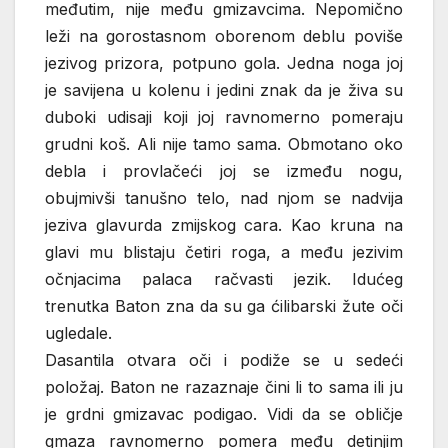
međutim, nije među gmizavcima. Nepomično
leži na gorostasnom oborenom deblu poviše
jezivog prizora, potpuno gola. Jedna noga joj
je savijena u kolenu i jedini znak da je živa su
duboki udisaji koji joj ravnomerno pomeraju
grudni koš. Ali nije tamo sama. Obmotano oko
debla i provlačeći joj se između nogu,
obujmivši tanušno telo, nad njom se nadvija
jeziva glavurda zmijskog cara. Kao kruna na
glavi mu blistaju četiri roga, a među jezivim
očnjacima palaca račvasti jezik. Idućeg
trenutka Baton zna da su ga ćilibarski žute oči
ugledale.
Dasantila otvara oči i podiže se u sedeći
položaj. Baton ne razaznaje čini li to sama ili ju
je grdni gmizavac podigao. Vidi da se obličje
gmaza ravnomerno pomera među detinjim