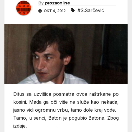
By
prozaonline
#S.Šarčević
ОКТ 4, 2012
Ditus sa uzvišice posmatra ovce raštrkane po
kosini. Mada ga oči više ne služe kao nekada,
jasno vidi ogromnu vrbu, tamo dole kraj vode.
Tamo, u senci, Baton je pogubio Batona. Zbog
izdaje.