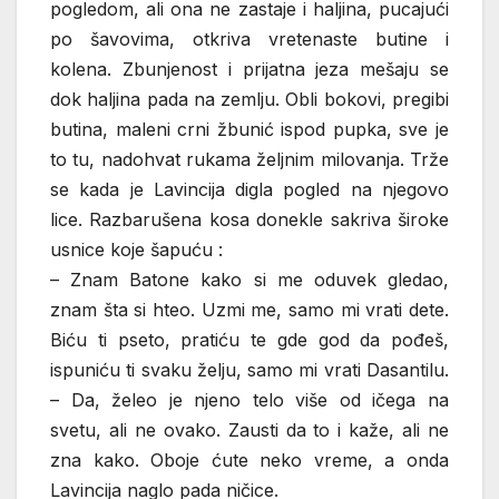
pogledom, ali ona ne zastaje i haljina, pucajući
po šavovima, otkriva vretenaste butine i
kolena. Zbunjenost i prijatna jeza mešaju se
dok haljina pada na zemlju. Obli bokovi, pregibi
butina, maleni crni žbunić ispod pupka, sve je
to tu, nadohvat rukama željnim milovanja. Trže
se kada je Lavincija digla pogled na njegovo
lice. Razbarušena kosa donekle sakriva široke
usnice koje šapuću :
– Znam Batone kako si me oduvek gledao,
znam šta si hteo. Uzmi me, samo mi vrati dete.
Biću ti pseto, pratiću te gde god da pođeš,
ispuniću ti svaku želju, samo mi vrati Dasantilu.
– Da, želeo je njeno telo više od ičega na
svetu, ali ne ovako. Zausti da to i kaže, ali ne
zna kako. Oboje ćute neko vreme, a onda
Lavincija naglo pada ničice.