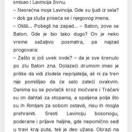
smisao i Lavincija živnu.
– Nesrećna moja Lavincija. Gde su ljudi iz sela?
– dok ga sluša priseća se i njegovog imena.
– Otišli… Pobegli na zapad… – Baton, zove se
Baton. Gde je bio tako dugo? On je neko
vreme sažaljivo posmatra, pa najzad
progovara:
– Zašto si još uvek ovde? – da je sve krenulo
po zlu Baton zna. Dolazeći drumom imao je
prilike da vidi zlodela neprijatelja, ali ni za tren
nije pomišljao da će selo zateći ovakvim.
Danima su se povlačili kroz močvare i Tračani
su im dahtali za stopama, a spaljena polja što
su ih Rimljani za sobom ostavili, nisu ih mogla
prehraniti. Sresti Lavinciju bosonogu,
poderane i prljave haljine, gde nepomično sedi
u travi kraj puta, tek je deo užasa. Obrazi na