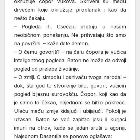
okružuje čopor vukova. Skriveni su među
drvećem koje okružuje proplanak i kao da
nešto čekaju.
– Pogledaj ih. Osećaju pretnju u našem
neobičnom ponašanju. Ne prihvataju što smo
na površini. – kaže dete demon.
– O čemu govoriš? – na čelu čopora je vučica
inteligentnog pogleda. Baton ne može da odvoji
pogled od prelepe životinje.
– O zmiji. O simbolu i osnivaču tvoga naroda! –
dok, šta god to stvorenje bilo, govori, vučicin
pogled bljesnu surovošću. Čopor, koji kao da
je samo to čekao, najednom se hitro pokreće.
Uleću među zmije kidajući i ubijajući. Pokolj je
užasan. Baton se već zapitao jesu li kurjaci
imuni na otrov, kada se jedan sruši u agoniji.
Najednom Dasantila se ponovo oglašava: