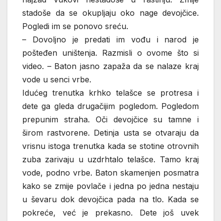
stadoše da se okupljaju oko nage devojčice.
Pogledi im se ponovo sreću.
– Dovoljno je predati im vođu i narod je
pošteđen uništenja. Razmisli o ovome što si
video. – Baton jasno zapaža da se nalaze kraj
vode u senci vrbe.
Idućeg trenutka krhko telašce se protresa i
dete ga gleda drugačijim pogledom. Pogledom
prepunim straha. Oči devojčice su tamne i
širom rastvorene. Detinja usta se otvaraju da
vrisnu istoga trenutka kada se stotine otrovnih
zuba zarivaju u uzdrhtalo telašce. Tamo kraj
vode, podno vrbe. Baton skamenjen posmatra
kako se zmije povlače i jedna po jedna nestaju
u ševaru dok devojčica pada na tlo. Kada se
pokreće, već je prekasno. Dete još uvek