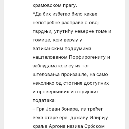
храмовском прагу.
*Да бих избегао било какве
непотребне расправе о овој
тврдњи, упутићу неверне томе и
томице, који верују у
ватиканским подрумима
наштелованом Порфирогениту и
заблудама које су из тог
штеловања произашле, на само
неколико од стотине доступних
и проверљивих историјских
података:
– Грк Јован Зонара, из трећег
века старе ере, државу Илирију
краља Аргона назива Србском