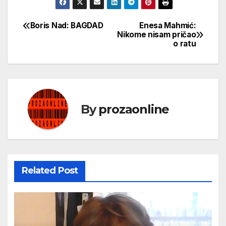
Boris Nad: BAGDAD
Enesa Mahmić:
Кретање
Nikome nisam pričao
o ratu
чланка
By
prozaonline
Related Post