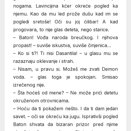
nogama. Lavincijina kćer okreće pogled ka
njemu. Kao da mu led prože dušu kad im se
pogledi sretoše! Oči su joj ćilibar! A kad
progovara, to nije glas deteta, nego starice.
– Baton! Vođa naroda breučkog. I njihova
propast! – suviše iskustva, suviše činjenica…
– Ko si ti?! Ti nisi Dasantila! – u glasu mu se
razaznaju oklevanje i strah.
– Nisam, u pravu si. Možeš me zvati Demon
voda. – glas toga je spokojan. Smisao
izrečenog nije.
– Šta hoćeš od mene? – Ne može prići detetu
okruženom otrovnicama.
– Hoću da ti pokažem nešto. I da ti dam jedan
savet. – oči se okreću ka jugu. Isprativši pogled
Baton shvata da bizaran prizor pred njime