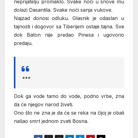
neprijatelju promaklo. Svake noći u snove mu
dolazi Dasantila. Svake noći sanja vukove.
Najzad donosi odluku. Glasnik je odaslan u
tajnosti i dogovor sa Tiberijem ostaje tajna. Sve
dok Baton nije predao Pinesa i ugovorio
predaju.
***
Dok ga vode tamo do vode, podno vrbe, zna
da će njegov narod živeti.
Ono što ne zna je da će se reka na čijoj je obali
našao smrt jednom zvati Bosna.