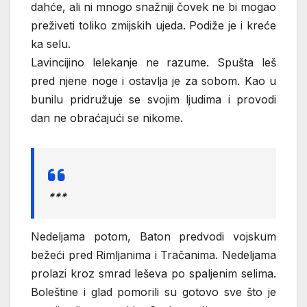
dahće, ali ni mnogo snažniji čovek ne bi mogao
preživeti toliko zmijskih ujeda. Podiže je i kreće
ka selu.
Lavincijino lelekanje ne razume. Spušta leš
pred njene noge i ostavlja je za sobom. Kao u
bunilu pridružuje se svojim ljudima i provodi
dan ne obraćajući se nikome.
***
Nedeljama potom, Baton predvodi vojskum
bežeći pred Rimljanima i Tračanima. Nedeljama
prolazi kroz smrad leševa po spaljenim selima.
Boleštine i glad pomorili su gotovo sve što je