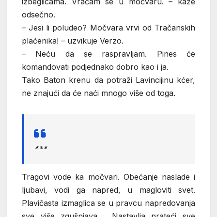
izbeglicama. Vraćam se u močvaru. – kaže
odsečno.
– Jesi li poludeo? Močvara vrvi od Tračanskih
plaćenika! – uzvikuje Verzo.
– Neću da se raspravljam. Pines će
komandovati podjednako dobro kao i ja.
Tako Baton krenu da potraži Lavincijinu kćer,
ne znajući da će naći mnogo više od toga.
***
Tragovi vode ka močvari. Obećanje naslade i
ljubavi, vodi ga napred, u magloviti svet.
Plavičasta izmaglica se u pravcu napredovanja
sve više zgušnjava . Nastavlja prateći sve