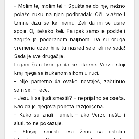
– Molim te, molim te! – Spušta se do nje, nežno
polaže ruku na njen podbradak. Oči, vlažne i
tamne dižu se ka njemu. Želi da im se usne
spoje. O, itekako želi. Pa ipak samo je podiže i
zagrće je poderanom haljinom. Da su druga
vremena uzeo bi je tu nasred sela, ali ne sada!
Sada je sve drugačije.
Lagani šum tera ga da se okrene. Verzo stoji
kraj njega sa isukanom sikom u ruci.
– Nije pametno da ovako nestaješ, zabrinuo
sam se. – reče.
– Jesu li se ljudi smestili? – neprijatno se oseća.
Kao da je njegova pohota razgolićena.
– Kako su znali i umeli. – ako Verzo nešto i
sluti, to ne pokazuje.
– Slušaj, smesti ovu ženu sa ostalim