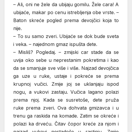
– Ali, oni ne žele da ubijaju gomilu. Žele cara! A
ubijaće, makar po cenu istrebljenja obe vrste. –
Baton skreće pogled prema devojčici koja to
nije.
– To su samo zveri. Ubijaće se dok bude sveta
i veka. – najednom gmaz ispušta dete.
– Misliš? Pogledaj. – zmijski car stade da se
uvija oko sebe u neprestanim pokretima i kao
da se smanjuje sve više i više. Najzad devojčica
ga uze u ruke, ustaje i pokreće se prema
krupnoj vučici. Zmije joj se uklanjaju ispod
nogu, a vukovi zastaju. Vučica lagano polazi
prema njoj. Kada se susretoše, dete pruža
ruke prema zveri. Ova dohvata gmizavca i u
trenu ga raskida na komade. Zatim se okreće i
polazi ka drveću. Čitav čopor kreće za njom i
najzad vukovi nestadoše u rastinju. Zmije