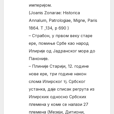
империјом.
(Joanis Zonarae: Historica
Annalum, Patrologiae, Migne, Paris
1864. T ,134, p 690 )
– Страбон, у првом веку старе
ере, помиње Србе као народ
Илирије од Јадранског мора до
Паноније.
– Плиније Старији, 12. године
нове ере, три године након
слома Илирског тј. Србског
устанка, даје списак регрута из
Илирских односно Србских
племена у коме се налази 27
племена (Мезеји, Дитиони,