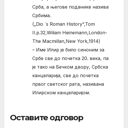
Срба, а његове поданике назива
Србима.
(„Dio `s Roman History“,Tom
II.p.32,Wiliam Heinemann,London-
The Macmillan,New York,1914)
– Име Илир је било синоним за
Србе све до почетка 20. века, па
је тако на Бечком двору, Србска
канцеларија, све до почетка
првог светског рата, називана
Илирском канцеларијом.
Оставите одговор