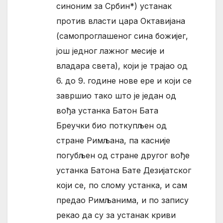
синоним за Србин*) устанак
против власти цара Октавијана
(самопроглашеног сина божијег,
још једног лажног месије и
владара света), који је трајао од
6. до 9. године нове ере и који се
завршио тако што је један од
вођа устанка Батон Бата
Бреучки био поткупљен од
стране Римљана, па касније
погубљен од стране другог вође
устанка Батона Бате Дезијатског
који се, по слому устанка, и сам
предао Римљанима, и по запису
рекао да су за устанак криви