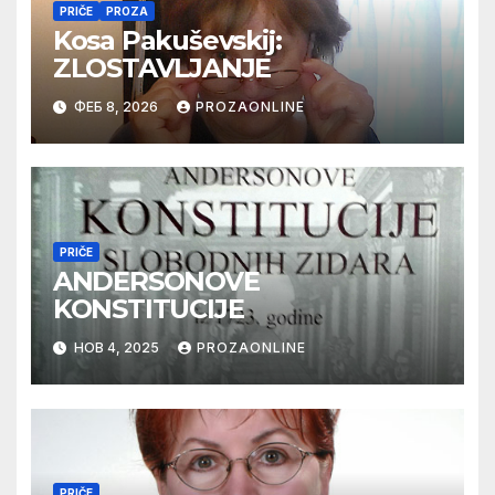
PRIČE
PROZA
Kosa Pakuševskij:
ZLOSTAVLJANJE
ФЕБ 8, 2026
PROZAONLINE
PRIČE
ANDERSONOVE
KONSTITUCIJE
НОВ 4, 2025
PROZAONLINE
PRIČE