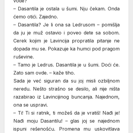
vode?
– Dasantila je ostala u šumi. Nju čekam. Onda
ćemo otići. Zajedno.
– Dasantila? Je li ona sa Ledrusom – pomišlja
da ju je muž ostavio i poveo dete sa sobom.
Cerek kojim je Lavincija propratila pitanje ne
dopada mu se. Pokazuje ka humci pod pragom
ruševine.
– Tamo je Ledrus. Dasantila je u šumi. Doći će.
Zato sam ovde. – kaže tiho.
Sada je već siguran da su joj misli ozbiljnom
neredu. Nešto strašno se desilo, ali nije ništa
razabirao iz Lavincijinog buncanja. Najednom,
ona se uspravi.
– Ti! Ti si ratnik, ti možeš da je vratiš! Nađi je!
Nađi moju Dasantilu! – glas joj se najednom
ispuni rešenošću. Promena mu uskovitlava