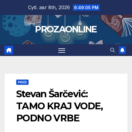
Skip
Суб. авг 8th, 2026
9:49:07 PM
to
content
PROZAONLINE
PRIČE
Stevan Šarčević:
TAMO KRAJ VODE,
PODNO VRBE