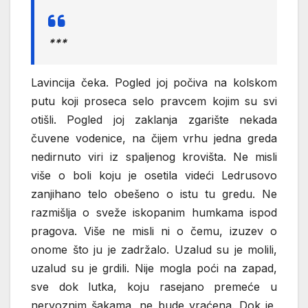
***
Lavincija čeka. Pogled joj počiva na kolskom
putu koji proseca selo pravcem kojim su svi
otišli. Pogled joj zaklanja zgarište nekada
čuvene vodenice, na čijem vrhu jedna greda
nedirnuto viri iz spaljenog krovišta. Ne misli
više o boli koju je osetila videći Ledrusovo
zanjihano telo obešeno o istu tu gredu. Ne
razmišlja o sveže iskopanim humkama ispod
pragova. Više ne misli ni o čemu, izuzev o
onome što ju je zadržalo. Uzalud su je molili,
uzalud su je grdili. Nije mogla poći na zapad,
sve dok lutka, koju rasejano premeće u
nervoznim šakama, ne bude vraćena. Dok je,