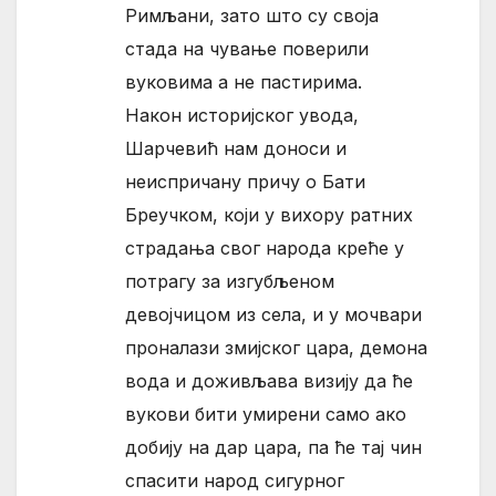
Римљани, зато што су своја
стада на чување поверили
вуковима а не пастирима.
Након историјског увода,
Шарчевић нам доноси и
неиспричану причу о Бати
Бреучком, који у вихору ратних
страдања свог народа креће у
потрагу за изгубљеном
девојчицом из села, и у мочвари
проналази змијског цара, демона
вода и доживљава визију да ће
вукови бити умирени само ако
добију на дар цара, па ће тај чин
спасити народ сигурног