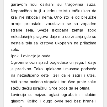
garavom licu oslikani su tragovima suza.
Nepomično bulji u jednu te istu tačku kao da
kraj nje nikoga i nema. Ono što je od breučke
armije preostalo, zaustavilo se sa zapadne
strane sela. Sveže iskopana zemlja ispod
nekadašnjih pragova daje mu do znanja gde su
nestala tela sa krstova ukopanih na prilazima
selu.
Ipak, Lavincija je ovde.
Ogromne oči najzad pogledaše u njega. I dalje
je predivna. Tako uplakana i musava podseća
na nezaštićeno dete i želi da je zagrli i uteši.
Vidi njena malena stopala i tanušne prste kako
stežu dečiju igračku. Srce poče da se otima.
Lavincija se najzad oglasi ogrubelim i slabim
glasom. Koliko li dugo ovde sedi bez hrane i