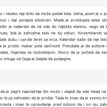
 i nikako nije ličilo da može padati kiša. Istina, jesen je u
nozi i nije ponijela kišobran. Mada je proklinjala sebe z
nešto je natjeralo da ne ode do najbliže stanice, nego da
a, bila je zahvalna sebi na toj odluci. Novembarski vje
kšale dušu i oprale teret sa srca. Kalendar kaže da nije bil
 je prošlo makar pola vječnosti. Pokušala je da potisne m
odala. Osjećala se slobodnijom. Skoro da je počela da sk
 do onoga od čega je željela da pobjegne.
i da je zagrli najsnažnije što može i ubijedi da više nikad n
o bi joj zahvalan da je prošla. Tada bi znao da je svemu kr
boravila i imao bi opravdanje pred sobom da i on nju zabo