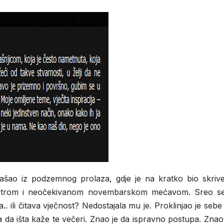
zašao iz podzemnog prolaza, gdje je na kratko bio skriv
etrom i neočekivanom novembarskom mećavom. Sreo se
.. ili čitava vječnost? Nedostajala mu je. Proklinjao je seb
ila da išta kaže te večeri. Znao je da ispravno postupa. Znao