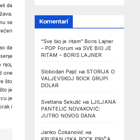
eli da
ržava.
Komentari
 mu se
večeri
“Sve bio je ritam” Boris Lajner
kao da
– POP Forum
на
SVE BIO JE
RITAM – BORIS LAJNER
esenje
 njoj,
Slobodan Pajić
на
STORIJA O
od one
VALJEVSKOJ ROCK GRUPI
ve što
DOLAR
što je
rcu je
Svetlana Sekulić
на
LJILJANA
orak i
PANTELIĆ NOVAKOVIĆ:
JUTRO NOVOG DANA
Janko Čokanović
на
KRUPANJSKA ROCK PRIČA