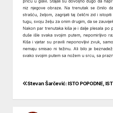
priču u glavi. Stajali su dovoljno dugo da n
niz njegove obraze. Na trenutak se činilo da
strašću, željom, zagrijati taj čelični zid i isto
tugu, svoju želju za onim drugim, da se zauvije
Nakon par trenutaka kiša je i dalje plesala po 
duše išle svaka svojim putem, nepomirljivo ra
Kiša i vjetar su pravili neponovljivi zvuk, samo
nemaju smisao ni težinu. Ali bilo je beznadežn
svako svojim putem sa nožem u srcu, sa prazn
Stevan Šarčević: ISTO POPODNE, IST
Кретање
чланка