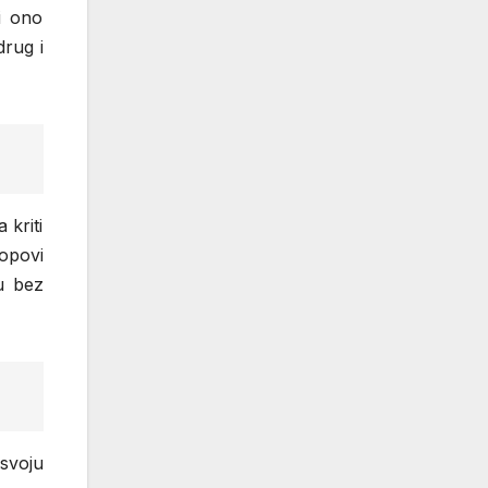
i ono
drug i
 kriti
opovi
u bez
 svoju