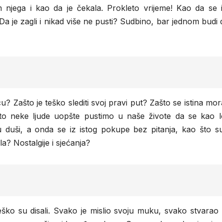
m njega i kao da je čekala. Prokleto vrijeme! Kao da se 
Da je zagli i nikad više ne pusti? Sudbino, bar jednom budi 
? Zašto je teško slediti svoj pravi put? Zašto se istina mora
to neke ljude uopšte pustimo u naše živote da se kao l
 duši, a onda se iz istog pokupe bez pitanja, kao što s
la? Nostalgije i sjećanja?
 teško su disali. Svako je mislio svoju muku, svako stvarao