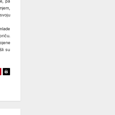
e, pa
njem,
 svoju
 mlade
priču.
vojene
šli su