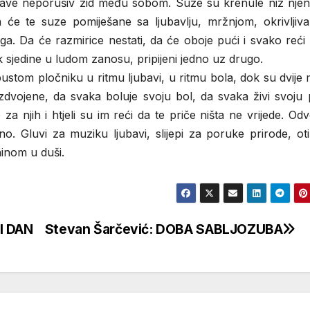
aprave neporušiv zid među sobom. Suze su krenule niz njen
 će te suze pomiješane sa ljubavlju, mržnjom, okrivljiva
piti ga. Da će razmirice nestati, da će oboje pući i svako reći
k sjedine u ludom zanosu, pripijeni jedno uz drugo.
pustom pločniku u ritmu ljubavi, u ritmu bola, dok su dvije
zdvojene, da svaka boluje svoju bol, da svaka živi svoju 
 za njih i htjeli su im reći da te priče ništa ne vrijede. Od
o. Gluvi za muziku ljubavi, slijepi za poruke prirode, oti
inom u duši.
I DAN
Stevan Šarčević: DOBA SABLJOZUBA