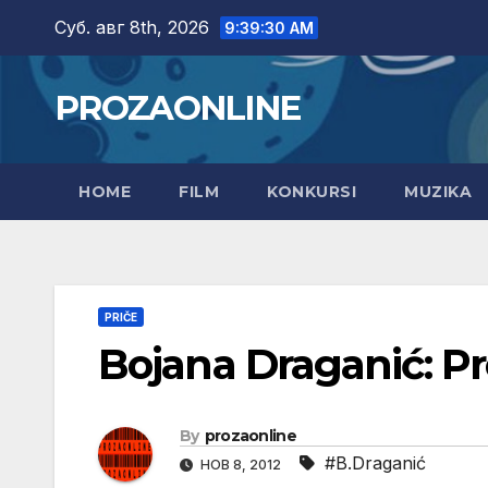
Skip
Суб. авг 8th, 2026
9:39:31 AM
to
content
PROZAONLINE
HOME
FILM
KONKURSI
MUZIKA
PRIČE
Bojana Draganić: Pr
By
prozaonline
#B.Draganić
НОВ 8, 2012