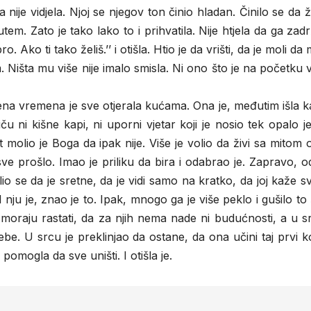
na nije vidjela. Njoj se njegov ton činio hladan. Činilo se da ž
m. Zato je tako lako to i prihvatila. Nije htjela da ga zad
o. Ako ti tako želiš.’’ i otišla. Htio je da vrišti, da je moli da
m. Ništa mu više nije imalo smisla. Ni ono što je na početku 
ena vremena je sve otjerala kućama. Ona je, međutim išla 
u ni kišne kapi, ni uporni vjetar koji je nosio tek opalo j
 molio je Boga da ipak nije. Više je volio da živi sa mitom o
sve prošlo. Imao je priliku da bira i odabrao je. Zapravo, 
o se da je sretne, da je vidi samo na kratko, da joj kaže s
 I nju je, znao je to. Ipak, mnogo ga je više peklo i gušilo to 
e moraju rastati, da za njih nema nade ni budućnosti, a u s
ebe. U srcu je preklinjao da ostane, da ona učini taj prvi k
omogla da sve uništi. I otišla je.