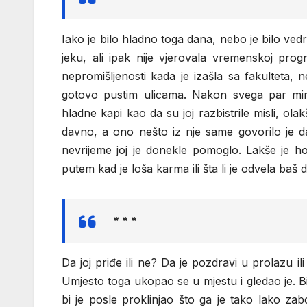
Iako je bilo hladno toga dana, nebo je bilo vedro
jeku, ali ipak nije vjerovala vremenskoj prog
nepromišljenosti kada je izašla sa fakulteta, 
gotovo pustim ulicama. Nakon svega par minut
hladne kapi kao da su joj razbistrile misli, ola
davno, a ono nešto iz nje same govorilo je da
nevrijeme joj je donekle pomoglo. Lakše je h
putem kad je loša karma ili šta li je odvela baš
* * *
Da joj priđe ili ne? Da je pozdravi u prolazu il
Umjesto toga ukopao se u mjestu i gledao je. Bi
bi je posle proklinjao što ga je tako lako za