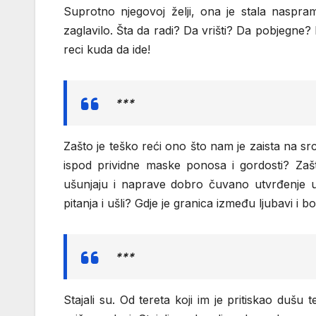
Suprotno njegovoj želji, ona je stala naspra
zaglavilo. Šta da radi? Da vrišti? Da pobjegne? 
reci kuda da ide!
***
Zašto je teško reći ono što nam je zaista na srcu
ispod prividne maske ponosa i gordosti? Zaš
ušunjaju i naprave dobro čuvano utvrđenje u
pitanja i ušli? Gdje je granica između ljubavi i bo
***
Stajali su. Od tereta koji im je pritiskao dušu