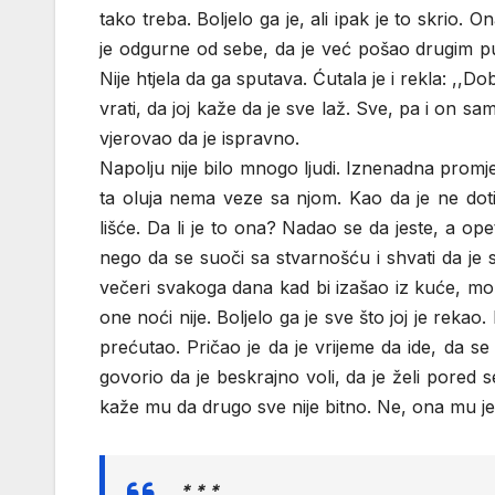
tako treba. Boljelo ga je, ali ipak je to skrio. O
je odgurne od sebe, da je već pošao drugim pute
Nije htjela da ga sputava. Ćutala je i rekla: ,,Dobr
vrati, da joj kaže da je sve laž. Sve, pa i on sa
vjerovao da je ispravno.
Napolju nije bilo mnogo ljudi. Iznenadna promj
ta oluja nema veze sa njom. Kao da je ne dotič
lišće. Da li je to ona? Nadao se da jeste, a opet
nego da se suoči sa stvarnošću i shvati da je 
večeri svakoga dana kad bi izašao iz kuće, moli
one noći nije. Boljelo ga je sve što joj je rekao.
prećutao. Pričao je da je vrijeme da ide, da s
govorio da je beskrajno voli, da je želi pored s
kaže mu da drugo sve nije bitno. Ne, ona mu je p
* * *