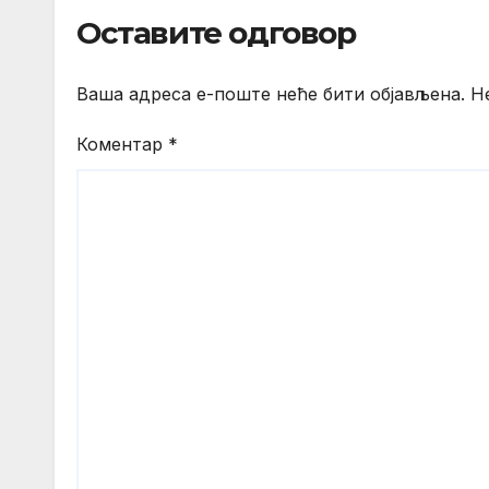
Оставите одговор
Ваша адреса е-поште неће бити објављена.
Н
Коментар
*