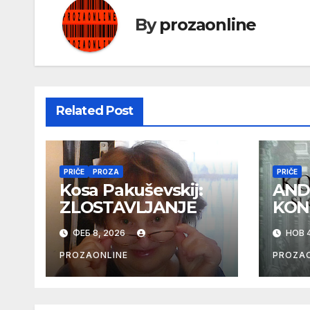
By
prozaonline
Related Post
PRIČE
PROZA
PRIČE
Kosa Pakuševskij:
AND
ZLOSTAVLJANJE
KON
ФЕБ 8, 2026
НОВ 4
PROZAONLINE
PROZAO