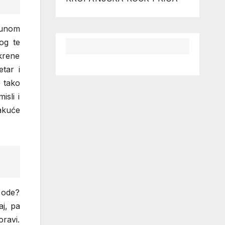
 punom
bog te
 krene
tar i
o tako
isli i
akuće
e ode?
aj, pa
ravi.