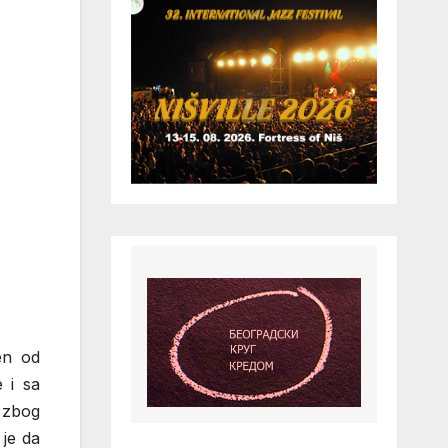
en od
 i sa
e zbog
 je da