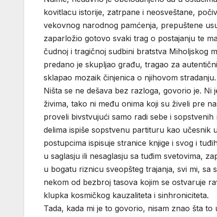
kovitlacu istorije, zatrpane i neosveštane, poč
vekovnog narodnog pamćenja, prepuštene usudu z
zaparložio gotovo svaki trag o postajanju te 
čudnoj i tragičnoj sudbini bratstva Miholjskog 
predano je skupljao građu, tragao za autentič
sklapao mozaik činjenica o njihovom stradanju.
Ništa se ne dešava bez razloga, govorio je. 
živima, tako ni među onima koji su živeli pre na
proveli bivstvujući samo radi sebe i sopstvenih
delima ispiše sopstvenu partituru kao učesnik 
postupcima ispisuje stranice knjige i svog i tuđi
u saglasju ili nesaglasju sa tuđim svetovima, zap
u bogatu riznicu sveopšteg trajanja, svi mi, sa 
nekom od bezbroj tasova kojim se ostvaruje ra
klupka kosmičkog kauzaliteta i sinhroniciteta.
Tada, kada mi je to govorio, nisam znao šta to 