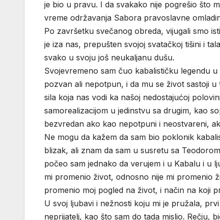
je bio u pravu. I da svakako nije pogrešio št
vreme održavanja Sabora pravoslavne omladi
Po završetku svečanog obreda, vijugali smo ist
je iza nas, prepušten svojoj svatačkoj tišini i
svako u svoju još neukaljanu dušu.
Svojevremeno sam čuo kabalističku legendu u k
pozvan ali nepotpun, i da mu se život sastoji 
sila koja nas vodi ka našoj nedostajućoj polovin
samorealizacijom u jedinstvu sa drugim, kao s
bezvredan ako kao nepotpuni i neostvareni, ak
Ne mogu da kažem da sam bio poklonik kabalisti
blizak, ali znam da sam u susretu sa Teodorom
počeo sam jednako da verujem i u Kabalu i u lju
mi promenio život, odnosno nije mi promenio živo
promenio moj pogled na život, i način na koji pr
U svoj ljubavi i nežnosti koju mi je pružala, pr
neprijatelj, kao što sam do tada mislio. Rečju, b