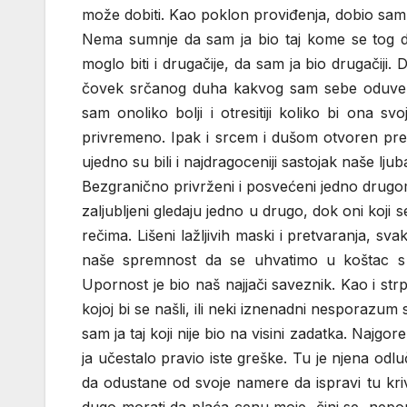
može dobiti. Kao poklon proviđenja, dobio sam 
Nema sumnje da sam ja bio taj kome se tog da
moglo biti i drugačije, da sam ja bio drugačij
čovek srčanog duha kakvog sam sebe oduvek 
sam onoliko bolji i otresitiji koliko bi ona 
privremeno. Ipak i srcem i dušom otvoren prem
ujedno su bili i najdragoceniji sastojak naše ljuba
Bezgranično privrženi i posvećeni jedno drug
zaljubljeni gledaju jedno u drugo, dok oni koji 
rečima. Lišeni lažljivih maski i pretvaranja, s
naše spremnost da se uhvatimo u koštac s
Upornost je bio naš najjači saveznik. Kao i strp
kojoj bi se našli, ili neki iznenadni nesporazum 
sam ja taj koji nije bio na visini zadatka. Najgo
ja učestalo pravio iste greške. Tu je njena odlu
da odustane od svoje namere da ispravi tu kri