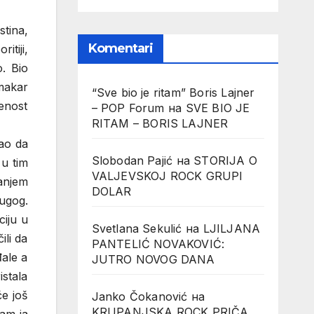
tina,
Komentari
itiji,
. Bio
makar
“Sve bio je ritam” Boris Lajner
renost
– POP Forum
на
SVE BIO JE
RITAM – BORIS LAJNER
ao da
Slobodan Pajić
на
STORIJA O
 u tim
VALJEVSKOJ ROCK GRUPI
ranjem
DOLAR
ugog.
ciju u
Svetlana Sekulić
на
LJILJANA
ili da
PANTELIĆ NOVAKOVIĆ:
đale a
JUTRO NOVOG DANA
istala
će još
Janko Čokanović
на
KRUPANJSKA ROCK PRIČA