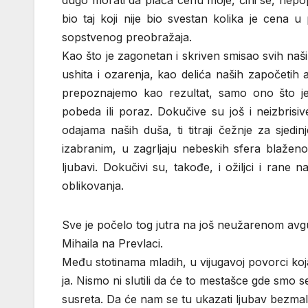
dugo morati da plaća cenu moje, čini se, nepop
bio taj koji nije bio svestan kolika je cena u
sopstvenog preobražaja.
Kao što je zagonetan i skriven smisao svih naš
ushita i ozarenja, kao delića naših započetih 
prepoznajemo kao rezultat, samo ono što je 
pobeda ili poraz. Dokučive su još i neizbrisiv
odajama naših duša, ti titraji čežnje za sje
izabranim, u zagrljaju nebeskih sfera blaženo
ljubavi. Dokučivi su, takođe, i ožiljci i rane 
oblikovanja.
Sve je počelo tog jutra na još neužarenom a
Mihaila na Prevlaci.
Među stotinama mladih, u vijugavoj povorci koja
ja. Nismo ni slutili da će to mestašce gde smo 
susreta. Da će nam se tu ukazati ljubav bezmalo