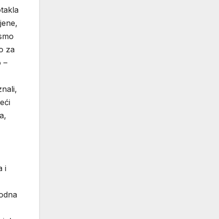
takla
jene,
 smo
o za
 –
nali,
eći
a,
 i
rodna