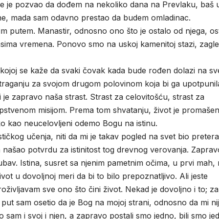
o me je pozvao da dođem na nekoliko dana na Prevlaku, baš 
ne, mada sam odavno prestao da budem omladinac.
im putem. Manastir, odnosno ono što je ostalo od njega, os
 talasima vremena. Ponovo smo na uskoj kamenitoj stazi, zagl
ojoj se kaže da svaki čovak kada bude rođen dolazi na sv
u traganju za svojom drugom polovinom koja bi ga upotpunil
i je zapravo naša strast. Strast za celovitošću, strast za
opstvenom misijom. Prema tom shvatanju, život je promašen
o kao neucelovljeni odemo Bogu na istinu.
čkog učenja, niti da mi je takav pogled na svet bio preter
 našao potvrdu za istinitost tog drevnog verovanja. Zaprav
bav. Istina, susret sa njenim pametnim očima, u prvi mah, n
t u dovoljnoj meri da bi to bilo prepoznatljivo. Ali jeste
oživljavam sve ono što čini život. Nekad je dovoljno i to; z
vi put sam osetio da je Bog na mojoj strani, odnosno da mi ni
io sam i svoj i njen, a zapravo postali smo jedno, bili smo je