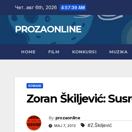
Skip
Чет. авг 6th, 2026
4:57:40 AM
to
content
PROZAONLINE
HOME
FILM
KONKURSI
MUZIKA
ROMANI
Zoran Škiljević: Sus
By
prozaonline
#Z.Škiljević
МАЈ 7, 2013