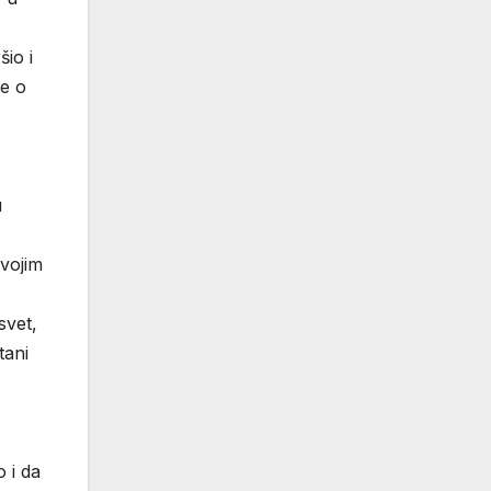
io i
je o
u
svojim
svet,
tani
 i da