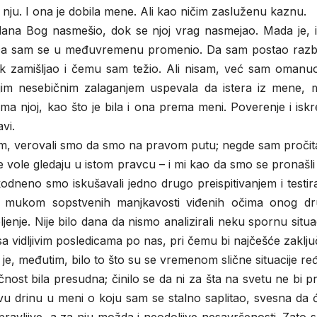
nju. I ona je dobila mene. Ali kao ničim zasluženu kaznu.
na Bog nasmešio, dok se njoj vrag nasmejao. Mada je, is
i. Da sam se u međuvremenu promenio. Da sam postao razbor
zamišljao i čemu sam težio. Ali nisam, već sam omanuo
svojim nesebičnim zalaganjem uspevala da istera iz mene, 
a njoj, kao što je bila i ona prema meni. Poverenje i isk
vi.
om, verovali smo da smo na pravom putu; negde sam pročit
se vole gledaju u istom pravcu – i mi kao da smo se pronašli
vakodneno smo iskušavali jedno drugo preispitivanjem i testi
 mukom sopstvenih manjkavosti viđenih očima onog dr
ljenje. Nije bilo dana da nismo analizirali neku spornu situa
sa vidljivim posledicama po nas, pri čemu bi najčešće zaključ
re je, međutim, bilo to što su se vremenom slične situacije re
čnost bila presudna; činilo se da ni za šta na svetu ne bi pr
vu drinu u meni o koju sam se stalno saplitao, svesna da 