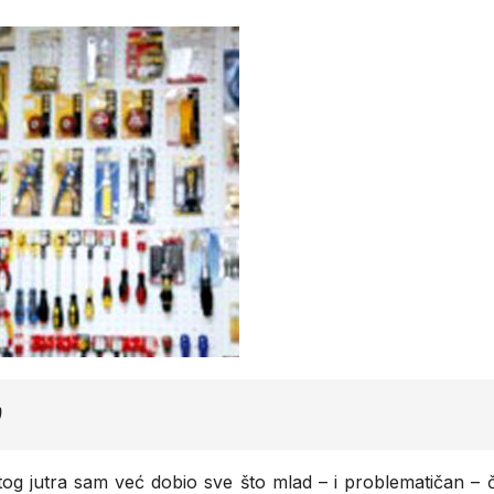
)
r tog jutra sam već dobio sve što mlad – i problematičan –