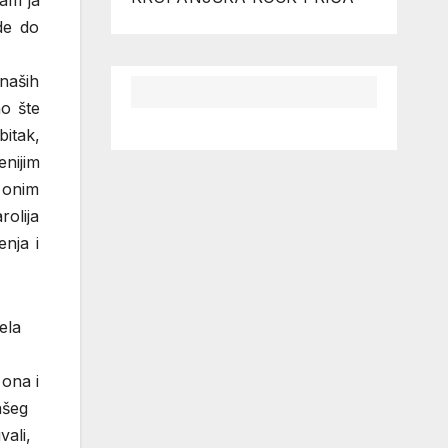
sam ja
ode do
 naših
no šte
itak,
enijim
 onim
olija
enja i
ela
 ona i
ašeg
vali,