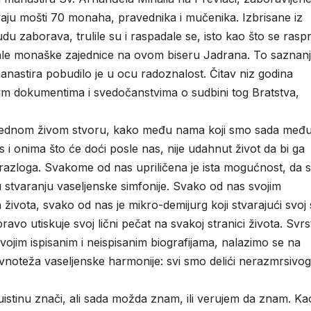
ivaju mošti 70 monaha, pravednika i mučenika. Izbrisane iz
aborava, trulile su i raspadale se, isto kao što se rasprš
male monaške zajednice na ovom biseru Jadrana. To saznan
manastira pobudilo je u ocu radoznalost. Čitav niz godina
nim dokumentima i svedočanstvima o sudbini tog Bratstva,
Ni jednom živom stvoru, kako među nama koji smo sada međ
s i onima što će doći posle nas, nije udahnut život da bi ga
 razloga. Svakome od nas upriličena je ista mogućnost, da 
u stvaranju vaseljenske simfonije. Svako od nas svojim
h života, svako od nas je mikro-demijurg koji stvarajući svoj 
ravo utiskuje svoj lični pečat na svakoj stranici života. Svrs
svojim ispisanim i neispisanim biografijama, nalazimo se na
vnoteža vaseljenske harmonije: svi smo delići nerazmrsivog
uistinu znači, ali sada možda znam, ili verujem da znam. Kao