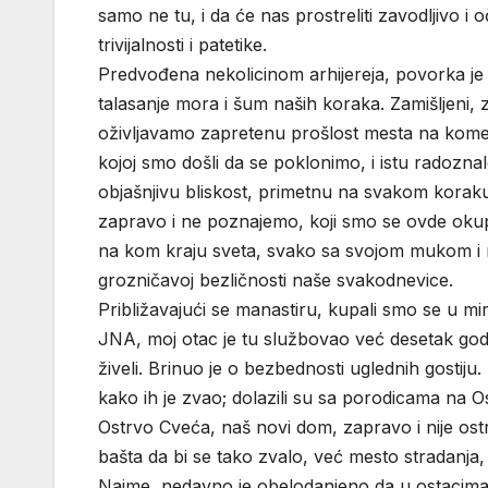
samo ne tu, i da će nas prostreliti zavodljivo i
trivijalnosti i patetike.
Predvođena nekolicinom arhijereja, povorka je 
talasanje mora i šum naših koraka. Zamišljeni, 
oživljavamo zapretenu prošlost mesta na kome se
kojoj smo došli da se poklonimo, i istu radozna
objašnjivu bliskost, primetnu na svakom korak
zapravo i ne poznajemo, koji smo se ovde okupil
na kom kraju sveta, svako sa svojom mukom i n
grozničavoj bezličnosti naše svakodnevice.
Približavajući se manastiru, kupali smo se u miri
JNA, moj otac je tu službovao već desetak go
živeli. Brinuo je o bezbednosti uglednih gostiju.
kako ih je zvao; dolazili su sa porodicama na 
Ostrvo Cveća, naš novi dom, zapravo i nije ost
bašta da bi se tako zvalo, već mesto stradanja
Naime, nedavno je obelodanjeno da u ostacima 