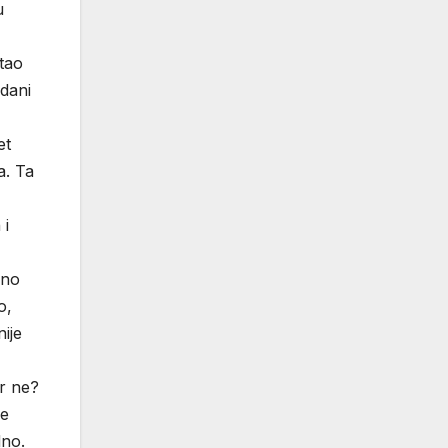
u
tao
edani
et
a. Ta
 i
ano
o,
ije
ar ne?
je
dno.