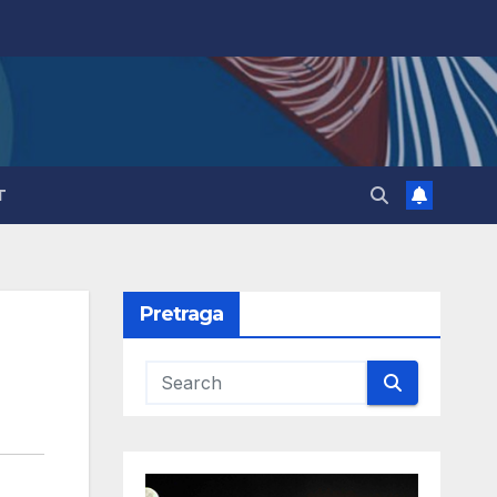
T
Pretraga