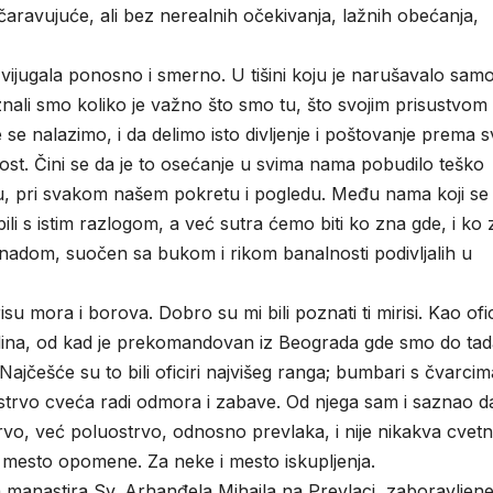
 očaravujuće, ali bez nerealnih očekivanja, lažnih obećanja,
vijugala ponosno i smerno. U tišini koju je narušavalo sam
znali smo koliko je važno što smo tu, što svojim prisustvom
 nalazimo, i da delimo isto divljenje i poštovanje prema sv
lost. Čini se da je to osećanje u svima nama pobudilo teško
u, pri svakom našem pokretu i pogledu. Među nama koji se
i s istim razlogom, a već sutra ćemo biti ko zna gde, i ko
adom, suočen sa bukom i rikom banalnosti podivljalih u
su mora i borova. Dobro su mi bili poznati ti mirisi. Kao ofic
dina, od kad je prekomandovan iz Beograda gde smo do tad
 Najčešće su to bili oficiri najvišeg ranga; bumbari s čvarcim
Ostrvo cveća radi odmora i zabave. Od njega sam i saznao d
rvo, već poluostrvo, odnosno prevlaka, i nije nikakva cvet
, mesto opomene. Za neke i mesto iskupljenja.
manastira Sv. Arhanđela Mihaila na Prevlaci, zaboravljen