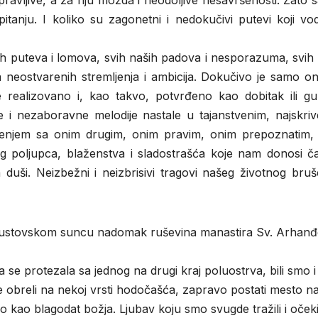
ravljive, a za nju možda i neodoljive nesavršenosti. Zato 
 pitanju. I koliko su zagonetni i nedokučivi putevi koji v
ih puteva i lomova, svih naših padova i nesporazuma, svih
a neostvarenih stremljenja i ambicija. Dokučivo je samo o
realizovano i, kao takvo, potvrđeno kao dobitak ili gub
e i nezaboravne melodije nastale u tajanstvenim, najskriv
dinjenjem sa onim drugim, onim pravim, onim prepoznatim,
g poljupca, blaženstva i sladostrašća koje nam donosi čar
na duši. Neizbežni i neizbrisivi tragovi našeg životnog bruš
vgustovskom suncu nadomak ruševina manastira Sv. Arhanđ
 se protezala sa jednog na drugi kraj poluostrva, bili smo i
se obreli na nekoj vrsti hodočašća, zapravo postati mesto n
 kao blagodat božja. Ljubav koju smo svugde tražili i očeki