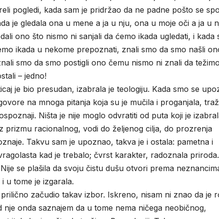
eli pogledi, kada sam je pridržao da ne padne pošto se spo
da je gledala ona u mene a ja u nju, ona u moje oči a ja u n
dali ono što nismo ni sanjali da ćemo ikada ugledati, i kada
emo ikada u nekome prepoznati, znali smo da smo našli on
znali smo da smo postigli ono čemu nismo ni znali da težimo
stali – jedno!
caj je bio presudan, izabrala je teologiju. Kada smo se upoz
 odgovore na mnoga pitanja koja su je mučila i proganjala, traž
znaji. Ništa je nije moglo odvratiti od puta koji je izabral
oz prizmu racionalnog, vodi do željenog cilja, do prozrenja
znaje. Takvu sam je upoznao, takva je i ostala: pametna i
i vragolasta kad je trebalo; čvrst karakter, radoznala priroda.
 Nije se plašila da svoju čistu dušu otvori prema neznancima
i u tome je izgarala.
 prilično začudio takav izbor. Iskreno, nisam ni znao da je 
d nje onda saznajem da u tome nema ničega neobičnog,