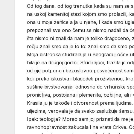
Od tog dana, od tog trenutka kada su nam se sr
na uskoj kamenitoj stazi kojom smo prolazili, ka
ona u moje zenice a ja u njene, i kada smo ugle
prepoznali sve ono čemu se nismo nadali da ć
šta nismo ni znali da nam je toliko dragoceno, 
rečju znali smo da je to to: znali smo da smo po
Moja bistrooka studirala je u Beogradu; očev uti
bila je na drugoj godini. Studirajući, tražila je
od nje potpunu i bezuslovnu posvećenost samospo
koji preko iskustva i blagodeti proživljenog, kr
suštine bivstvovanja, odnosno do vrhunske spo
pronicljiva, postojana i plemenita, ozbiljna, ali 
Krasila ju je takođe i otvorenost prema ljudima.
uljezima, verovala je da svako zaslužuje šansu, 
Ipak: teologija? Morao sam joj priznati da me je
ravnonopravnost zakucala i na vrata Crkve. O