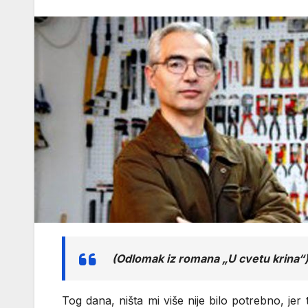
(Odlomak iz romana „U cvetu krina“
Tog dana, ništa mi više nije bilo potrebno, je