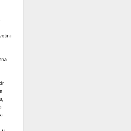
o
etinji
 zna
ir
a
a,
a
na
e u