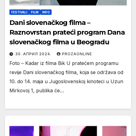
FESTIVALI
FILM
INFO
Dani slovenačkog filma –
Raznovrstan prateći program Dana
slovenačkog filma u Beogradu
30. АПРИЛ 2024.
PROZAONLINE
Foto – Kadar iz filma Bik U pratećem programu
revije Dani slovenačkog filma, koja se održava od
10. do 14. maja u Jugoslovenskoj kinoteci u Uzun
Mirkovoj 1, publika će…