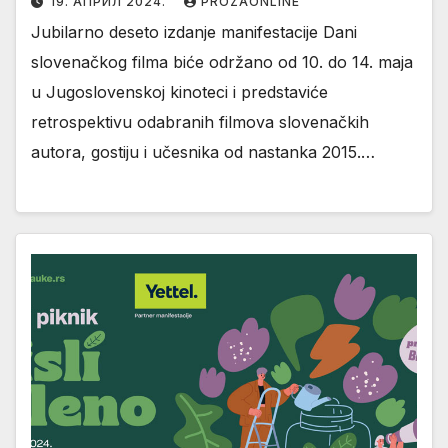
19. АПРИЛ 2024.
PROZAONLINE
Jubilarno deseto izdanje manifestacije Dani
slovenačkog filma biće održano od 10. do 14. maja
u Jugoslovenskoj kinoteci i predstaviće
retrospektivu odabranih filmova slovenačkih
autora, gostiju i učesnika od nastanka 2015.…