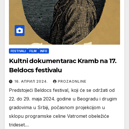
FESTIVALI
FILM
INFO
Kultni dokumentarac Kramb na 17.
Beldocs festivalu
16. АПРИЛ 2024.
PROZAONLINE
Predstojeći Beldocs festival, koji će se održati od
22. do 29. maja 2024. godine u Beogradu i drugim
gradovima u Srbiji, počasnom projekcijom u
sklopu programske celine Vatromet obeležiće
trideset…