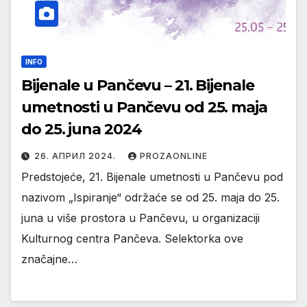
INFO
Bijenale u Pančevu – 21. Bijenale
umetnosti u Pančevu od 25. maja
do 25. juna 2024
26. АПРИЛ 2024.
PROZAONLINE
Predstojeće, 21. Bijenale umetnosti u Pančevu pod
nazivom „Ispiranje“ održaće se od 25. maja do 25.
juna u više prostora u Pančevu, u organizaciji
Kulturnog centra Pančeva. Selektorka ove
značajne…