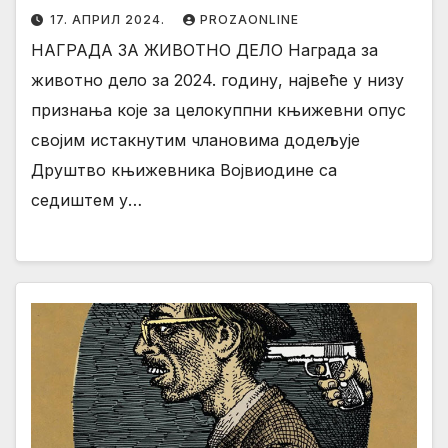
17. АПРИЛ 2024.
PROZAONLINE
НАГРАДА ЗА ЖИВОТНО ДЕЛО Награда за
животно дело за 2024. годину, највеће у низу
признања које за целокуппни књижевни опус
својим истакнутим члановима додељује
Друштво књижевника Војвиодине са
седиштем у…