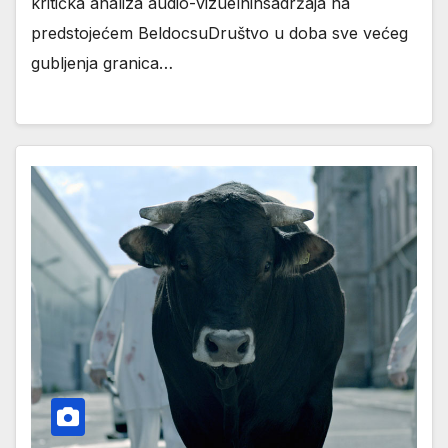
kritička analiza audio-vizuelnihsadržaja na
predstojećem BeldocsuDruštvo u doba sve većeg
gubljenja granica…