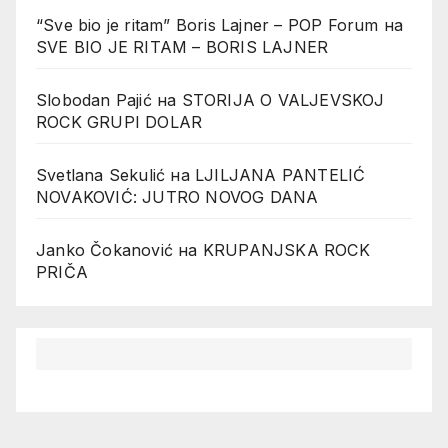
“Sve bio je ritam” Boris Lajner – POP Forum
на
SVE BIO JE RITAM – BORIS LAJNER
Slobodan Pajić
на
STORIJA O VALJEVSKOJ
ROCK GRUPI DOLAR
Svetlana Sekulić
на
LJILJANA PANTELIĆ
NOVAKOVIĆ: JUTRO NOVOG DANA
Janko Čokanović
на
KRUPANJSKA ROCK
PRIČA