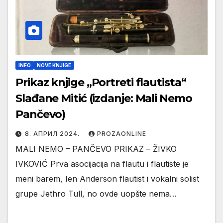
INFO
NOVE KNJIGE
Prikaz knjige „Portreti flautista“
Slađane Mitić (izdanje: Mali Nemo
Pančevo)
8. АПРИЛ 2024.
PROZAONLINE
MALI NEMO – PANČEVO PRIKAZ – ŽIVKO
IVKOVIĆ Prva asocijacija na flautu i flautiste je
meni barem, Ien Anderson flautist i vokalni solist
grupe Jethro Tull, no ovde uopšte nema…