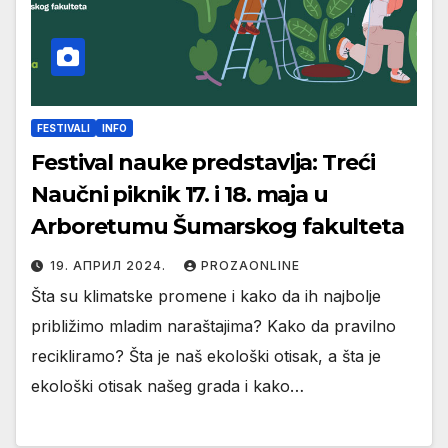
FESTIVALI
INFO
Festival nauke predstavlja: Treći
Naučni piknik 17. i 18. maja u
Arboretumu Šumarskog fakulteta
19. АПРИЛ 2024.
PROZAONLINE
Šta su klimatske promene i kako da ih najbolje
približimo mladim naraštajima? Kako da pravilno
recikliramo? Šta je naš ekološki otisak, a šta je
ekološki otisak našeg grada i kako…