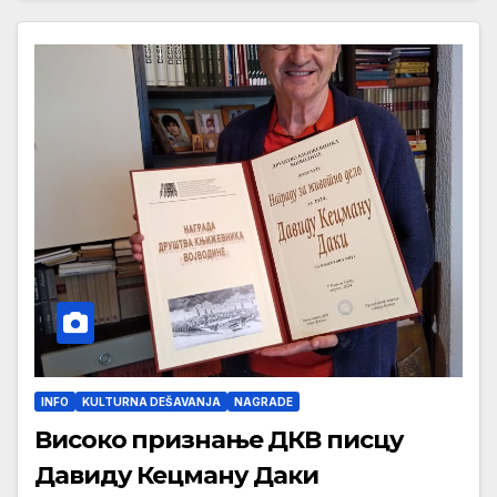
INFO
KULTURNA DEŠAVANJA
NAGRADE
Високо признање ДКВ писцу
Давиду Кецману Даки