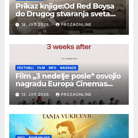
Prikaz knjige:Od Red Boysa
do Drugog stvaranja sveta
(bilo neko vreme pošteno)
18. ЈУЛ 2026.
PROZAONLINE
(autor- Zlatomira Sremca,
Botoš 2022. godine,
samizdat)
FESTIVALI
FILM
INFO
NAGRADE
Film „3 nedelje posle“ osvojio
nagradu Europa Cinemas
Label na Filmskom festivalu
12. ЈУЛ 2026.
PROZAONLINE
u Karlovim Varima
INFO
NOVE KNJIGE