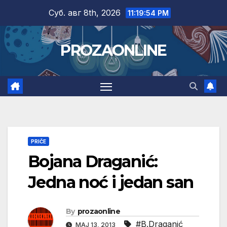
Skip
Суб. авг 8th, 2026
11:19:55 PM
to
content
PROZAONLINE
PRIČE
Bojana Draganić:
Jedna noć i jedan san
By
prozaonline
#B.Draganić
МАЈ 13, 2013