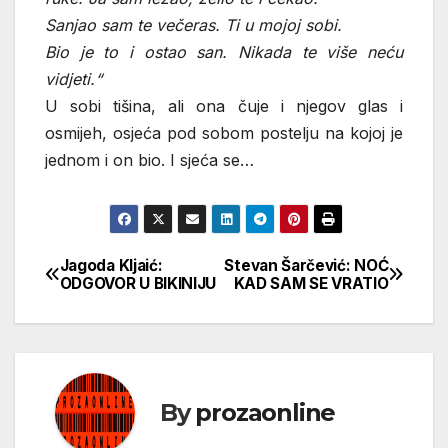
Sanjao sam te večeras. Ti u mojoj sobi.
Bio je to i ostao san. Nikada te više neću
vidjeti.“
U sobi tišina, ali ona čuje i njegov glas i
osmijeh, osjeća pod sobom postelju na kojoj je
jednom i on bio. I sjeća se…
Jagoda Kljaić:
Stevan Šarčević: NOĆ
Кретање
ODGOVOR U BIKINIJU
KAD SAM SE VRATIO
чланка
By
prozaonline