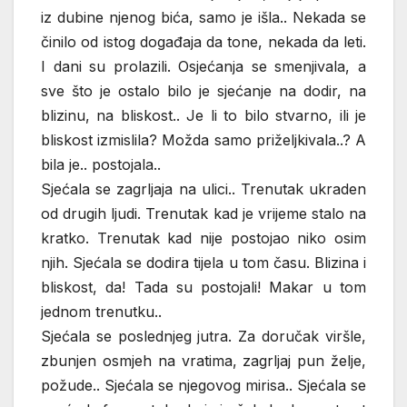
iz dubine njenog bića, samo je išla.. Nekada se
činilo od istog događaja da tone, nekada da leti.
I dani su prolazili. Osjećanja se smenjivala, a
sve što je ostalo bilo je sjećanje na dodir, na
blizinu, na bliskost.. Je li to bilo stvarno, ili je
bliskost izmislila? Možda samo priželjkivala..? A
bila je.. postojala..
Sjećala se zagrljaja na ulici.. Trenutak ukraden
od drugih ljudi. Trenutak kad je vrijeme stalo na
kratko. Trenutak kad nije postojao niko osim
njih. Sjećala se dodira tijela u tom času. Blizina i
bliskost, da! Tada su postojali! Makar u tom
jednom trenutku..
Sjećala se poslednjeg jutra. Za doručak viršle,
zbunjen osmjeh na vratima, zagrljaj pun želje,
požude.. Sjećala se njegovog mirisa.. Sjećala se