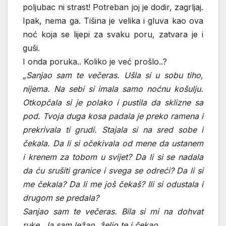
poljubac ni strast! Potreban joj je dodir, zagrljaj.
Ipak, nema ga. Tišina je velika i gluva kao ova
noć koja se lijepi za svaku poru, zatvara je i
guši.
I onda poruka.. Koliko je već prošlo..?
„Sanjao sam te večeras. Ušla si u sobu tiho,
nijema. Na sebi si imala samo noćnu košulju.
Otkopčala si je polako i pustila da sklizne sa
pod. Tvoja duga kosa padala je preko ramena i
prekrivala ti grudi. Stajala si na sred sobe i
čekala. Da li si očekivala od mene da ustanem
i krenem za tobom u svijet? Da li si se nadala
da ću srušiti granice i svega se odreći? Da li si
me čekala? Da li me još čekaš? Ili si odustala i
drugom se predala?
Sanjao sam te večeras. Bila si mi na dohvat
ruke. Ja sam ležao, želio te i čekao.