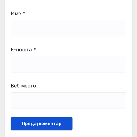
Име
*
Е-пошта
*
Веб место