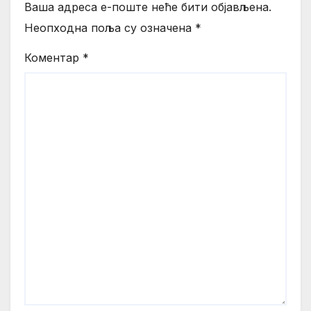
Ваша адреса е-поште неће бити објављена.
Неопходна поља су означена
*
Коментар
*