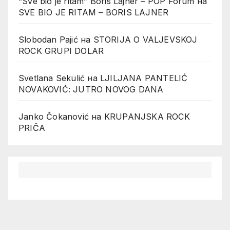
“Sve bio je ritam” Boris Lajner – POP Forum
на
SVE BIO JE RITAM – BORIS LAJNER
Slobodan Pajić
на
STORIJA O VALJEVSKOJ
ROCK GRUPI DOLAR
Svetlana Sekulić
на
LJILJANA PANTELIĆ
NOVAKOVIĆ: JUTRO NOVOG DANA
Janko Čokanović
на
KRUPANJSKA ROCK
PRIČA