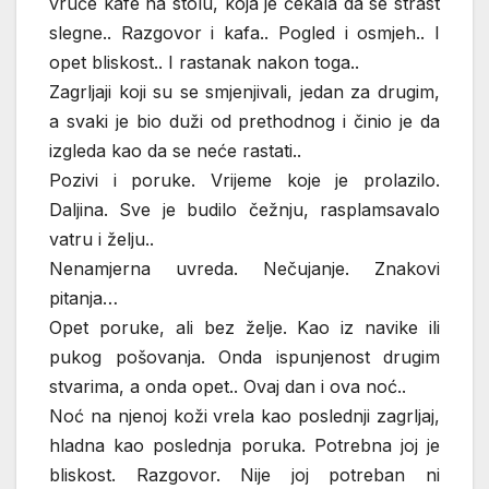
vruće kafe na stolu, koja je čekala da se strast
slegne.. Razgovor i kafa.. Pogled i osmjeh.. I
opet bliskost.. I rastanak nakon toga..
Zagrljaji koji su se smjenjivali, jedan za drugim,
a svaki je bio duži od prethodnog i činio je da
izgleda kao da se neće rastati..
Pozivi i poruke. Vrijeme koje je prolazilo.
Daljina. Sve je budilo čežnju, rasplamsavalo
vatru i želju..
Nenamjerna uvreda. Nečujanje. Znakovi
pitanja…
Opet poruke, ali bez želje. Kao iz navike ili
pukog pošovanja. Onda ispunjenost drugim
stvarima, a onda opet.. Ovaj dan i ova noć..
Noć na njenoj koži vrela kao poslednji zagrljaj,
hladna kao poslednja poruka. Potrebna joj je
bliskost. Razgovor. Nije joj potreban ni