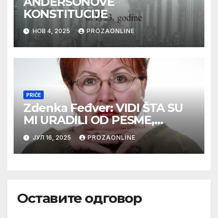
ANDERSONOVE
KONSTITUCIJE
НОВ 4, 2025
PROZAONLINE
PRIČE
Zdenka Feđver: VIDI ŠTA SU
MI URADILI OD PESME,
MAMA*
ЈУЛ 16, 2025
PROZAONLINE
Оставите одговор