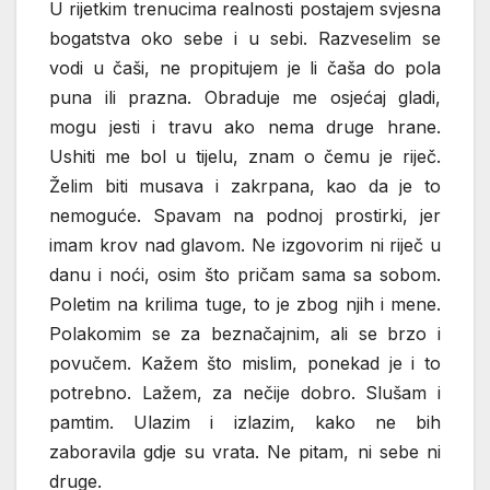
U rijetkim trenucima realnosti postajem svjesna
bogatstva oko sebe i u sebi. Razveselim se
vodi u čaši, ne propitujem je li čaša do pola
puna ili prazna. Obraduje me osjećaj gladi,
mogu jesti i travu ako nema druge hrane.
Ushiti me bol u tijelu, znam o čemu je riječ.
Želim biti musava i zakrpana, kao da je to
nemoguće. Spavam na podnoj prostirki, jer
imam krov nad glavom. Ne izgovorim ni riječ u
danu i noći, osim što pričam sama sa sobom.
Poletim na krilima tuge, to je zbog njih i mene.
Polakomim se za beznačajnim, ali se brzo i
povučem. Kažem što mislim, ponekad je i to
potrebno. Lažem, za nečije dobro. Slušam i
pamtim. Ulazim i izlazim, kako ne bih
zaboravila gdje su vrata. Ne pitam, ni sebe ni
druge.