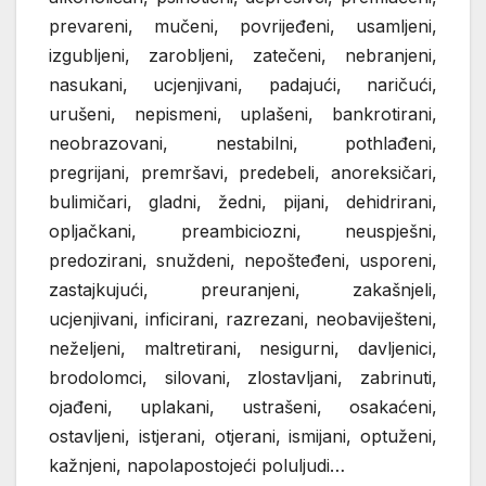
prevareni, mučeni, povrijeđeni, usamljeni,
izgubljeni, zarobljeni, zatečeni, nebranjeni,
nasukani, ucjenjivani, padajući, naričući,
urušeni, nepismeni, uplašeni, bankrotirani,
neobrazovani, nestabilni, pothlađeni,
pregrijani, premršavi, predebeli, anoreksičari,
bulimičari, gladni, žedni, pijani, dehidrirani,
opljačkani, preambiciozni, neuspješni,
predozirani, snuždeni, nepošteđeni, usporeni,
zastajkujući, preuranjeni, zakašnjeli,
ucjenjivani, inficirani, razrezani, neobaviješteni,
neželjeni, maltretirani, nesigurni, davljenici,
brodolomci, silovani, zlostavljani, zabrinuti,
ojađeni, uplakani, ustrašeni, osakaćeni,
ostavljeni, istjerani, otjerani, ismijani, optuženi,
kažnjeni, napolapostojeći poluljudi…