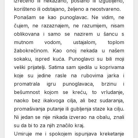
izrečeno ili nekazano, poslano ili izgubljeno,
korišteno ili odstajano, željeno a neostvareno.
Ponašam se kao punoglavac. Ne vidim, ne
čujem, ne razaznajem, ne razumijem, nisam
oblikovana i samo se nazirem u šancu s
mutnom vodom, ustajalom, toplom
žabokrečinom. Kao onoj nekada u našem
sokaku, ispred kuća. Punoglavci su bili moji
veliki prijatelji. Satima sam sjedila u koprivama
koje su jedine rasle na rubovima jarka i
promatrala igru punoglavaca, brzinu i
bešumnost kojom se kreću, to vrludanje,
naoko bez ikakvoga cilja, ali bez sudaranja,
promašivanja putanje ili gubljenja staze ka cilju.
Ni jedan se nije nikada izverao na obalu, znali
su da bi to za njih značilo kraj.
Umiruje me i spokojem ispunjava kreketanje