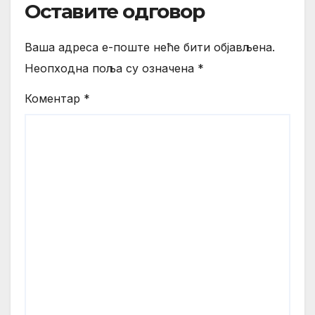
Оставите одговор
Ваша адреса е-поште неће бити објављена.
Неопходна поља су означена
*
Коментар
*