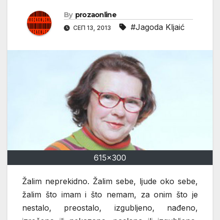
By
prozaonline
#Jagoda Kljaić
СЕП 13, 2013
615x300
Žalim neprekidno. Žalim sebe, ljude oko sebe,
žalim što imam i što nemam, za onim što je
nestalo, preostalo, izgubljeno, nađeno,