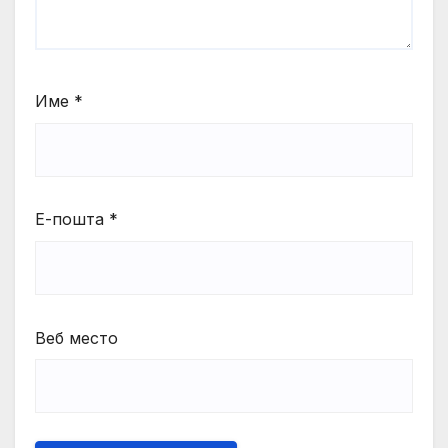
Име
*
Е-пошта
*
Веб место