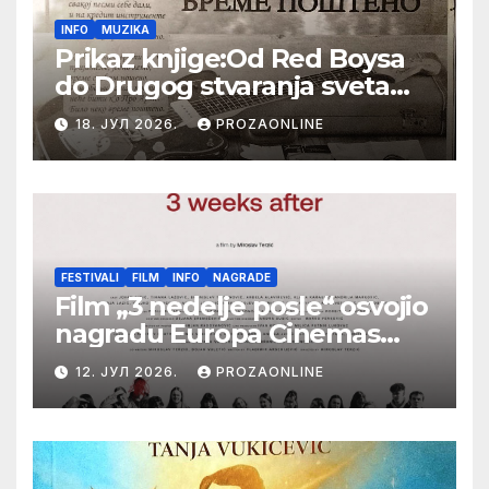
INFO
MUZIKA
Prikaz knjige:Od Red Boysa
do Drugog stvaranja sveta
(bilo neko vreme pošteno)
18. ЈУЛ 2026.
PROZAONLINE
(autor- Zlatomira Sremca,
Botoš 2022. godine,
samizdat)
FESTIVALI
FILM
INFO
NAGRADE
Film „3 nedelje posle“ osvojio
nagradu Europa Cinemas
Label na Filmskom festivalu
12. ЈУЛ 2026.
PROZAONLINE
u Karlovim Varima