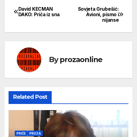
David KECMAN
Sovjeta Grubešić:
Кретање
DAKO: Priča iz sna
Avioni, pismo i
nijanse
чланка
By
prozaonline
Related Post
PRIČE
PROZA