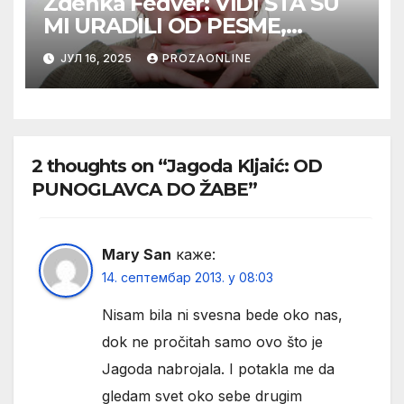
Zdenka Feđver: VIDI ŠTA SU
MI URADILI OD PESME,
MAMA*
ЈУЛ 16, 2025
PROZAONLINE
2 thoughts on “Jagoda Kljaić: OD
PUNOGLAVCA DO ŽABE”
Mary San
каже:
14. септембар 2013. у 08:03
Nisam bila ni svesna bede oko nas,
dok ne pročitah samo ovo što je
Jagoda nabrojala. I potakla me da
gledam svet oko sebe drugim