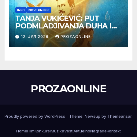
INFO
NOVE KNJIGE
TANJA VUKIĆEVIĆ: PUT
PODMLADJIVANJA DUHA I
TELA SA TESLOM
12. ЈУЛ 2026.
PROZAONLINE
PROZAONLINE
Proudly powered by WordPress
|
Theme:
Newsup
by
Themeansar
.
Home
Film
Konkursi
Muzika
Vesti
Aktuelno
Nagrade
Kontakt