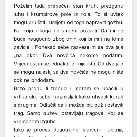
Poželim tada prepečeni stari kruh, prežganu
juhu i krumpirove pole iz rola. To si uvijek
mogu priuštiti i umijem od toga napraviti gozbu.
Na koju nikoga ne smijem pozvati. Da mi ne
bude neugodno zbog onih koji bi mi i na tome
zavidjeli. Ponekad sebe razveselim sa dva jaja
„na oko“. Dva novčića nekome podarim.
Vrijednost im je jednaka, ali nije ista. Od dva jaja
se mogu najesti, sa dva novčića ne mogu ništa
dok ne pridodam.
Brzo prođu ti trenuci i moram se ubaciti u
vrtlog oko sebe. Razmišljati kako uhvatiti korak
s drugima. Odlučiti da li možda biti puž i ostaviti
trag. Samo puževi ostavljaju tragove. Koji se
vremenom izgube.
Iako je proces dugotrajniji, skriveniji, upitniji,