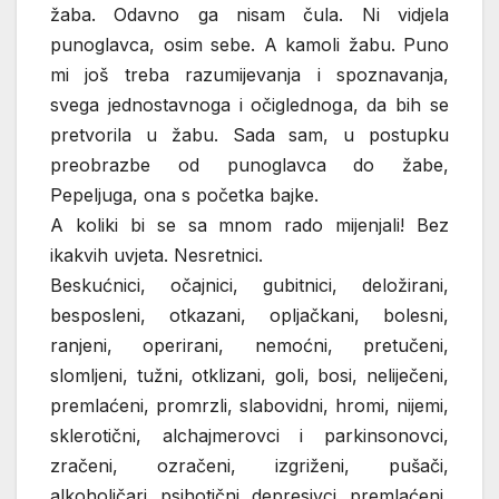
žaba. Odavno ga nisam čula. Ni vidjela
punoglavca, osim sebe. A kamoli žabu. Puno
mi još treba razumijevanja i spoznavanja,
svega jednostavnoga i očiglednoga, da bih se
pretvorila u žabu. Sada sam, u postupku
preobrazbe od punoglavca do žabe,
Pepeljuga, ona s početka bajke.
A koliki bi se sa mnom rado mijenjali! Bez
ikakvih uvjeta. Nesretnici.
Beskućnici, očajnici, gubitnici, deložirani,
besposleni, otkazani, opljačkani, bolesni,
ranjeni, operirani, nemoćni, pretučeni,
slomljeni, tužni, otklizani, goli, bosi, neliječeni,
premlaćeni, promrzli, slabovidni, hromi, nijemi,
sklerotični, alchajmerovci i parkinsonovci,
zračeni, ozračeni, izgriženi, pušači,
alkoholičari, psihotični, depresivci, premlaćeni,