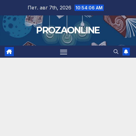
Skip
Пет. авг 7th, 2026
10:54:07 AM
to
content
PROZAONLINE