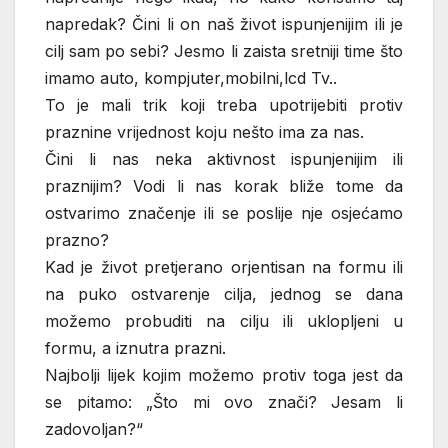
napredak? Čini li on naš život ispunjenijim ili je
cilj sam po sebi? Jesmo li zaista sretniji time što
imamo auto, kompjuter,mobilni,lcd Tv..
To je mali trik koji treba upotrijebiti protiv
praznine vrijednost koju nešto ima za nas.
Čini li nas neka aktivnost ispunjenijim ili
praznijim? Vodi li nas korak bliže tome da
ostvarimo značenje ili se poslije nje osjećamo
prazno?
Kad je život pretjerano orjentisan na formu ili
na puko ostvarenje cilja, jednog se dana
možemo probuditi na cilju ili uklopljeni u
formu, a iznutra prazni.
Najbolji lijek kojim možemo protiv toga jest da
se pitamo: „Što mi ovo znači? Jesam li
zadovoljan?“