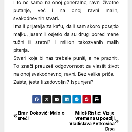
I to ne samo na onoj generalnoj ravni životne
putanje, već i na onoj ravni malih,
svakodnevnih stvari.
Ima li prijatelja za kafu, da li sam skoro posejtio
majku, jesam li osjetio da su drugi pored mene
tužni ili sretni? I million takozvanih malih
pitanja.
Stvari koje bi nas trebale puniti, a ne prazniti.
To znači preuzeti odgovornost za vlastiti život
na onoj svakodnevnoj ravni. Bez velike priče.
Zaista, jeste li zadovoljni? Ispunjeni?
Elmir Đoković: Malo o
Miloš Ristić: Vizije
Кретање
sreći
vremena u poeziji
Vladislava Petkovića
чланка
Disa