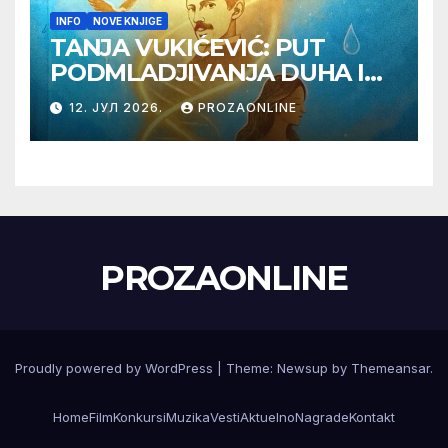
INFO
NOVE KNJIGE
TANJA VUKIĆEVIĆ: PUT
PODMLADJIVANJA DUHA I
TELA SA TESLOM
12. ЈУЛ 2026.
PROZAONLINE
PROZAONLINE
Proudly powered by WordPress
|
Theme:
Newsup
by
Themeansar
.
Home
Film
Konkursi
Muzika
Vesti
Aktuelno
Nagrade
Kontakt