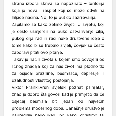
strane izbora skriva se nepoznato – teritorija
koja je nova i rasplet koji se može odviti na
hiljade načina. No, to je put do sazrijevanja.
Zapitamo se kako želimo živjeti. U svijetu, koji
je često usmjeren na puko ostvarivanje cilja,
pukog cilja radi ili radi neke društvene ideje o
tome kako bi se trebalo živjeti, čovjek se često
zaboravi pitati ovo pitanje.
Takav je način života u kojem smo odvojeni od
ličnog značaja koji za nas život ima plodno tlo
za osjećaj praznine, besmislice, depresije ili
uzaludnosti vlastitog postojanja.
Viktor Frankl,vrsni svjetski poznati psihijatar,
znao je dobro šta govori kad je primijetio da će
osjećaj besmisla biti jedan od najvećih
problema modernog doba. Današnje društvo je
naprednije nego ikad, no kako koristimo taj