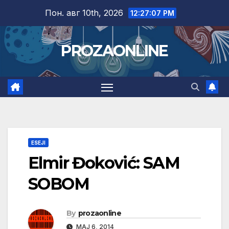
Skip
Пон. авг 10th, 2026
12:27:07 PM
to
content
PROZAONLINE
ESEJI
Elmir Đoković: SAM
SOBOM
By
prozaonline
МАЈ 6, 2014