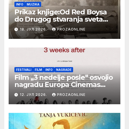
INFO
MUZIKA
Prikaz knjige:Od Red Boysa
do Drugog stvaranja sveta
(bilo neko vreme pošteno)
18. ЈУЛ 2026.
PROZAONLINE
(autor- Zlatomira Sremca,
Botoš 2022. godine,
samizdat)
FESTIVALI
FILM
INFO
NAGRADE
Film „3 nedelje posle“ osvojio
nagradu Europa Cinemas
Label na Filmskom festivalu
12. ЈУЛ 2026.
PROZAONLINE
u Karlovim Varima