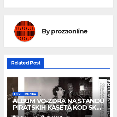
By
prozaonline
Related Post
ESEJI
MUZIKA
ALBUM VO-ZDRA NA ŠTANDU
PIRATSKIH KASETA KOD SKC-
a
АВГ 5, 2023
PROZAONLINE