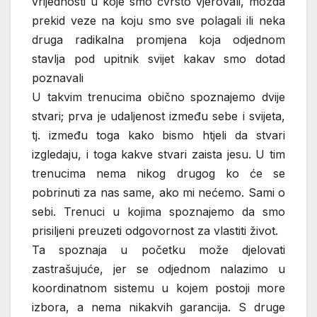
vrijednosti u koje smo čvrsto vjerovali, možda
prekid veze na koju smo sve polagali ili neka
druga radikalna promjena koja odjednom
stavlja pod upitnik svijet kakav smo dotad
poznavali
U takvim trenucima obično spoznajemo dvije
stvari; prva je udaljenost između sebe i svijeta,
tj. između toga kako bismo htjeli da stvari
izgledaju, i toga kakve stvari zaista jesu. U tim
trenucima nema nikog drugog ko će se
pobrinuti za nas same, ako mi nećemo. Sami o
sebi. Trenuci u kojima spoznajemo da smo
prisiljeni preuzeti odgovornost za vlastiti život.
Ta spoznaja u početku može djelovati
zastrašujuće, jer se odjednom nalazimo u
koordinatnom sistemu u kojem postoji more
izbora, a nema nikakvih garancija. S druge