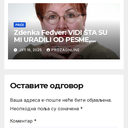
PRIČE
Zdenka Feđver: VIDI ŠTA SU
MI URADILI OD PESME,
MAMA*
ЈУЛ 16, 2025
PROZAONLINE
Оставите одговор
Ваша адреса е-поште неће бити објављена.
Неопходна поља су означена
*
Коментар
*