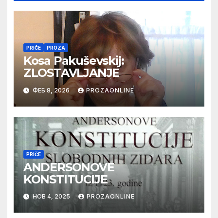
PRIČE
PROZA
Kosa Pakuševskij:
ZLOSTAVLJANJE
ФЕБ 8, 2026
PROZAONLINE
PRIČE
ANDERSONOVE
KONSTITUCIJE
НОВ 4, 2025
PROZAONLINE