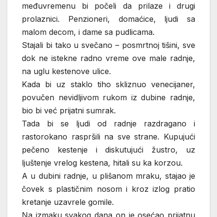
međuvremenu bi počeli da prilaze i drugi
prolaznici. Penzioneri, domaćice, ljudi sa
malom decom, i dame sa pudlicama.
Stajali bi tako u svečano – posmrtnoj tišini, sve
dok ne istekne radno vreme ove male radnje,
na uglu kestenove ulice.
Kada bi uz staklo tiho skliznuo venecijaner,
povučen nevidljivom rukom iz dubine radnje,
bio bi već prijatni sumrak.
Tada bi se ljudi od radnje razdragano i
rastorokano raspršili na sve strane. Kupujući
pečeno kestenje i diskutujući žustro, uz
ljuštenje vrelog kestena, hitali su ka korzou.
A u dubini radnje, u plišanom mraku, stajao je
čovek s plastičnim nosom i kroz izlog pratio
kretanje uzavrele gomile.
Na izmaku svakog dana on je osećao prijatnu