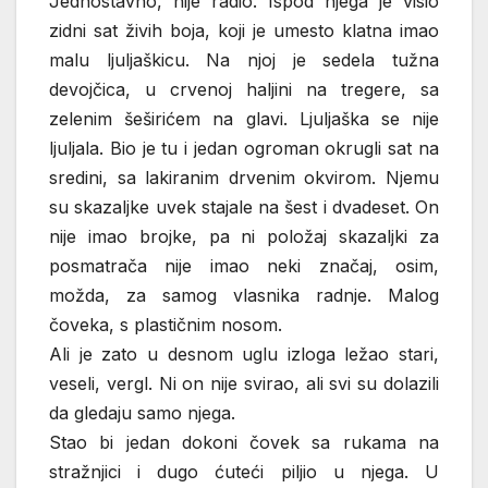
Jednostavno, nije radio. Ispod njega je visio
zidni sat živih boja, koji je umesto klatna imao
malu ljuljaškicu. Na njoj je sedela tužna
devojčica, u crvenoj haljini na tregere, sa
zelenim šeširićem na glavi. Ljuljaška se nije
ljuljala. Bio je tu i jedan ogroman okrugli sat na
sredini, sa lakiranim drvenim okvirom. Njemu
su skazaljke uvek stajale na šest i dvadeset. On
nije imao brojke, pa ni položaj skazaljki za
posmatrača nije imao neki značaj, osim,
možda, za samog vlasnika radnje. Malog
čoveka, s plastičnim nosom.
Ali je zato u desnom uglu izloga ležao stari,
veseli, vergl. Ni on nije svirao, ali svi su dolazili
da gledaju samo njega.
Stao bi jedan dokoni čovek sa rukama na
stražnjici i dugo ćuteći piljio u njega. U