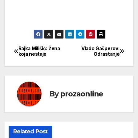
Rajka Milišić: Žena
Vlado Gašperov:
Кретање
koja nestaje
Odrastanje
чланка
By
prozaonline
Related Post