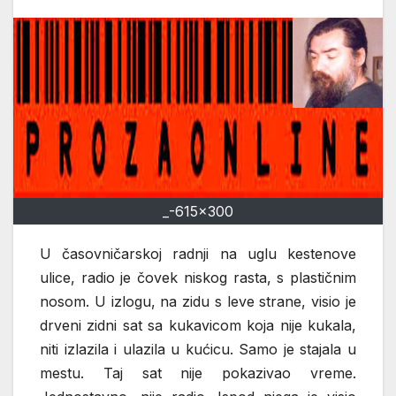
_-615x300
U časovničarskoj radnji na uglu kestenove
ulice, radio je čovek niskog rasta, s plastičnim
nosom. U izlogu, na zidu s leve strane, visio je
drveni zidni sat sa kukavicom koja nije kukala,
niti izlazila i ulazila u kućicu. Samo je stajala u
mestu. Taj sat nije pokazivao vreme.