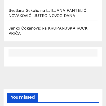
Svetlana Sekulić
на
LJILJANA PANTELIĆ
NOVAKOVIĆ: JUTRO NOVOG DANA
Janko Čokanović
на
KRUPANJSKA ROCK
PRIČA
You missed