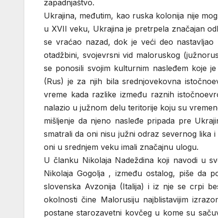
zapadnjaštvo.
Ukrajina, međutim, kao ruska kolonija nije mogl
u XVII veku, Ukrajina je pretrpela značajan o
se vraćao nazad, dok je veći deo nastavljao 
otadžbini, svojevrsni vid maloruskog (južnorus
se ponosili svojim kulturnim nasleđem koje je 
(Rus) je za njih bila srednjovekovna istočno
vreme kada razlike između raznih istočnoevro
nalazio u južnom delu teritorije koju su vreme
mišljenje da njeno nasleđe pripada pre Ukrajin
smatrali da oni nisu južni odraz severnog lika
oni u srednjem veku imali značajnu ulogu.
U članku Nikolaja Nadeždina koji navodi u sv
Nikolaja Gogolja , između ostalog, piše da po
slovenska Avzonija (Italija) i iz nje se crpi 
okolnosti čine Malorusiju najblistavijim izra
postane starozavetni kovčeg u kome su sačuva