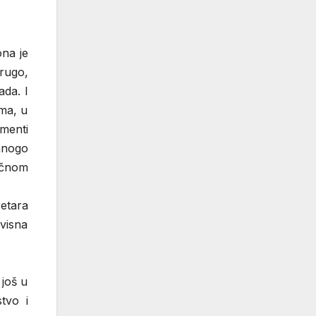
ona je
Drugo,
ada. I
ima, u
ementi
mnogo
točnom
etara
visna
 još u
tvo i