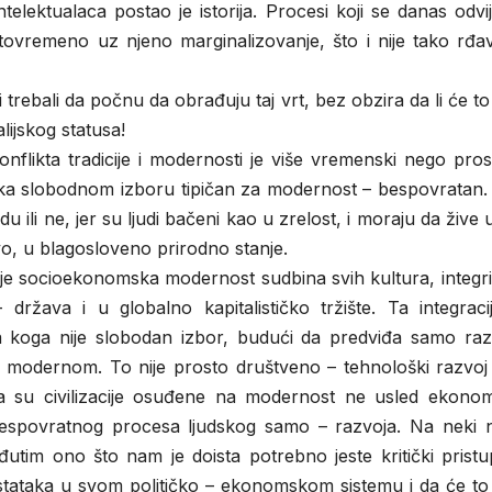
telektualaca postao je istorija. Procesi koji se danas odvi
istovremeno uz njeno marginalizovanje, što i nije tako rđa
trebali da počnu da obrađuju taj vrt, bez obzira da li će to 
lijskog statusa!
onflikta tradicije i modernosti je više vremenski nego pros
i ka slobodnom izboru tipičan za modernost – bespovratan.
u ili ne, jer su ljudi bačeni kao u zrelost, i moraju da žive u
tvo, u blagosloveno prirodno stanje.
 je socioekonomska modernost sudbina svih kultura, integr
 država i u globalno kapitalističko tržište. Ta integraci
a koga nije slobodan izbor, budući da predviđa samo raz
 modernom. To nije prosto društveno – tehnološki razvoj 
da su civilizacije osuđene na modernost ne usled ekono
bespovratnog procesa ljudskog samo – razvoja. Na neki n
tim ono što nam je doista potrebno jeste kritički pristup
tataka u svom političko – ekonomskom sistemu i da će to