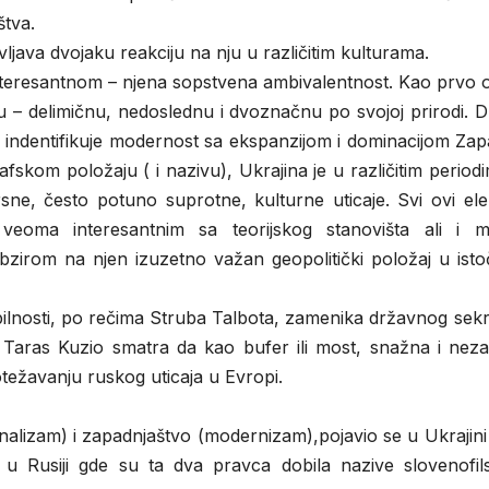
štva.
ljava dvojaku reakciju na nju u različitim kulturama.
interesantnom – njena sopstvena ambivalentnost. Kao prvo 
ju – delimičnu, nedoslednu i dvoznačnu po svojoj prirodi. 
 da indentifikuje modernost sa ekspanzijom i dominacijom Zap
fskom položaju ( i nazivu), Ukrajina je u različitim period
rsne, često potuno suprotne, kulturne uticaje. Svi ovi el
 veoma interesantnim sa teorijskog stanovišta ali i 
 obzirom na njen izuzetno važan geopolitički položaj u is
ilnosti, po rečima Struba Talbota, zamenika državnog sekr
g Taras Kuzio smatra da kao bufer ili most, snažna i neza
ežavanju ruskog uticaja u Evropi.
alizam) i zapadnjaštvo (modernizam),pojavio se u Ukrajini
u Rusiji gde su ta dva pravca dobila nazive slovenofils