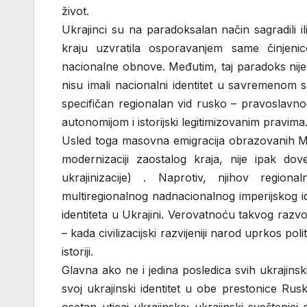
život.
Ukrajinci su na paradoksalan način sagradili ili
kraju uzvratila osporavanjem same činjenic
nacionalne obnove. Međutim, taj paradoks nije t
nisu imali nacionalni identitet u savremenom s
specifičan regionalan vid rusko – pravoslavn
autonomijom i istorijski legitimizovanim pravima
Usled toga masovna emigracija obrazovanih M
modernizaciji zaostalog kraja, nije ipak dove
ukrajinizacije) . Naprotiv, njihov regiona
multiregionalnog nadnacionalnog imperijskog id
identiteta u Ukrajini. Verovatnoću takvog razvoj
– kada civilizacijski razvijeniji narod uprkos p
istoriji.
Glavna ako ne i jedina posledica svih ukrajinsk
svoj ukrajinski identitet u obe prestonice Rus