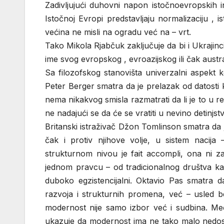
Zadivljujući duhovni napon istočnoevropskih in
Istočnoj Evropi predstavljaju normalizaciju , 
većina ne misli na ogradu već na – vrt.
Tako Mikola Rjabčuk zaključuje da bi i Ukrajinci 
ime svog evropskog , evroazijskog ili čak austra
Sa filozofskog stanovišta univerzalni aspekt k
Peter Berger smatra da je prelazak od datost
nema nikakvog smisla razmatrati da li je to u red
ne nadajući se da će se vratiti u nevino detinjs
Britanski istraživač Džon Tomlinson smatra da
čak i protiv njihove volje, u sistem nacija –
strukturnom nivou je fait accompli, ona ni z
jednom pravcu – od tradicionalnog društva ka
duboko egzistencijalni. Oktavio Pas smatra 
razvoja i strukturnih promena, već – usled 
modernost nije samo izbor već i sudbina. Među
ukazuje da modernost ima ne tako malo nedos