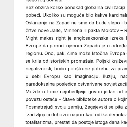
Bez obzira koliko ponekad globalna civilizacij
pobeći. Ukoliko su moguće bilo kakve kardina
Oslanjanje na Zapad ne sme da bude slepo i
žrtve nove Jalte, Minhena ili pakta Molotov – 
Might makes right je anglosaksonska izreka 
Evrope da ponudi njenom Zapadu je u određenoj
regionu. Ono, pak, čime može Istočna Evropa da
se krila od istorijskih promašaja. Poljski knji
negativnosti, budio pooštrene potrebe za pravd
u sebi Evropu kao imaginaciju, iluziju, n
paradoksalna posledica ostvarivane sovjetizacij
Možda o tome najubedljivije govori jedan od 
povezu ostaće – čitave biblioteke autora o koji
Posmatrajući svoju zemlju, Zagajevski se pit
,zadivljujući duhovni napon kao odlika demokrat
totalitarizma, prestati da postoje istoga dana 