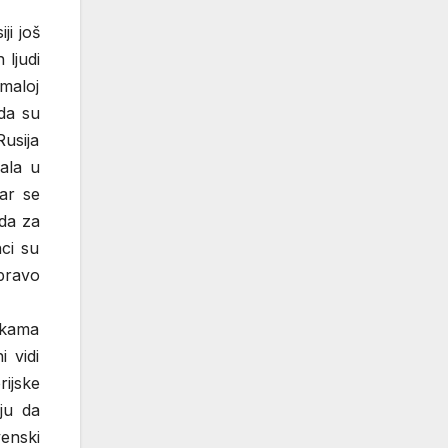
ji još
ljudi
maloj
 da su
Rusija
ala u
ar se
 da za
nci su
upravo
tkama
 vidi
rijske
ju da
enski