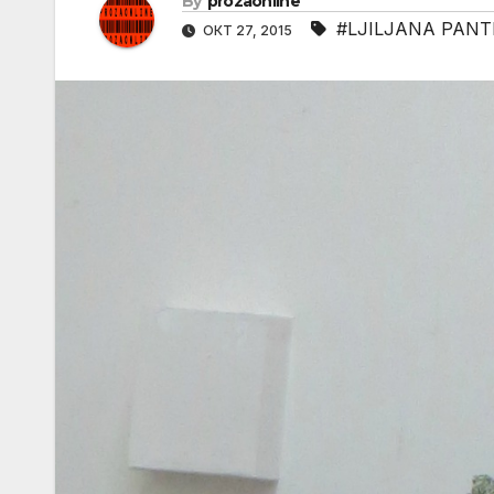
By
prozaonline
#LJILJANA PANT
ОКТ 27, 2015