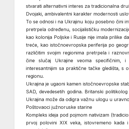
stvarati alternativni interes za tradicionalna dru
Dvojaki, ambivalentni karakter modernosti uslov
To se odnosi i na Ukrajinu koju posebno čini 
pretrpela određenu, socijalističku modernizaci
kao kolonija Poljske i Rusije nije imala prilike
treće, kao istočnoevropska periferija po geogra
različitim svojim regionima pretrpela i raznov
čine slučaj Ukrajine veoma specifičnim, i
interesantnijim sa praktične tačke gledišta, s
regionu.
Ukrajina je ugaoni kamen istočnoevropske stab
SAD, devedesetih godina. Britanski politikolo
Ukrajina može da odigra važnu ulogu u uravnot
Poštovaoci južnoruske starine
Kompleks ideja pod pojmom nativizam (tradicion
prvoj polovini XIX veka, istovremeno kada i 