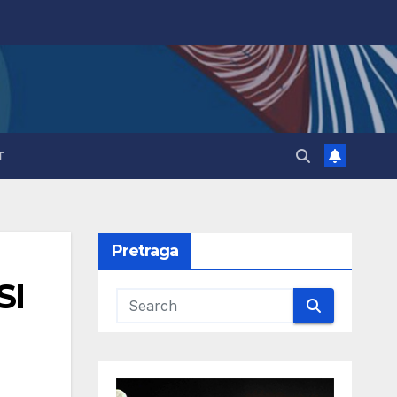
T
Pretraga
SI