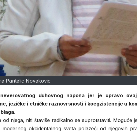
jana Pantelic Novakovic
je neverovatnog duhovnog napona jer je upravo ova
ne, jezičke i etničke raznovrsnosti i koegzistencije u ko
 blaga.
 od njega, niti štaviše radikalno se suprotstaviti. Moguće j
ma modernog okcidentalnog sveta polazeći od njegovih prav