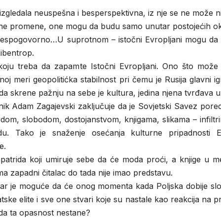
a izgledala neuspešna i besperspektivna, iz nje se ne može 
lne promene, one mogu da budu samo unutar postojećih ok
 bespogovorno…U suprotnom – istočni Evropljani mogu da
Ribentrop.
koju treba da zapamte Istočni Evropljani. Ono što može 
 meri geopolitićka stabilnost pri čemu je Rusija glavni i
 skrene pažnju na sebe je kultura, jedina njena tvrđava u
ževnik Adam Zagajevski zaključuje da je Sovjetski Savez pore
om, slobodom, dostojanstvom, knjigama, slikama – infiltri
adu. Tako je snaženje osećanja kulturne pripadnosti E
e.
apatrida koji umiruje sebe da će moda proći, a knjige u 
ma zapadni čitalac do tada nije imao predstavu.
a zar je moguće da će onog momenta kada Poljska dobije sl
ske elite i sve one stvari koje su nastale kao reakcija na p
kada ta opasnost nestane?