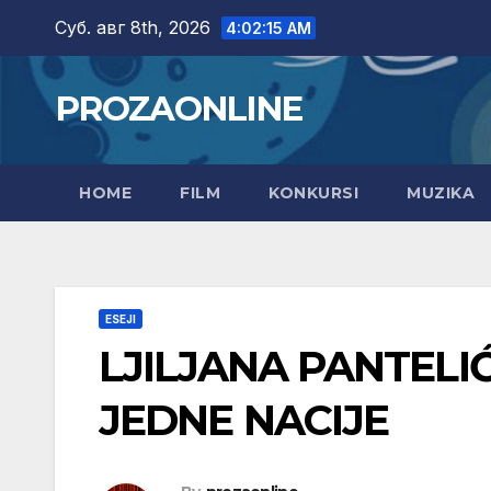
Skip
Суб. авг 8th, 2026
4:02:16 AM
to
content
PROZAONLINE
HOME
FILM
KONKURSI
MUZIKA
ESEJI
LJILJANA PANTELI
JEDNE NACIJE