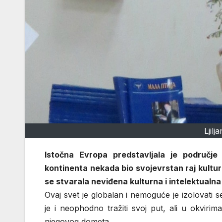
Ljil
Istočna Evropa predstavljala je područ
kontinenta nekada bio svojevrstan raj kultur
se stvarala neviđena kulturna i intelektualna
Ovaj svet je globalan i nemoguće je izolovati se
je i neophodno tražiti svoj put, ali u okviri
njegovog dometa.