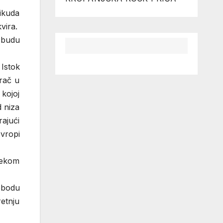
nikuda
vira.
 budu
Istok
grač u
 kojoj
d niza
rajući
vropi
mekom
obodu
retnju