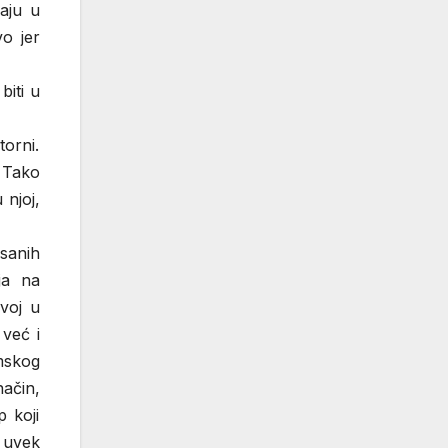
jaju u
vo jer
biti u
torni.
 Tako
 njoj,
isanih
ja na
voj u
već i
mskog
ačin,
 koji
 uvek