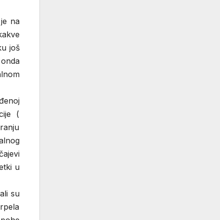
 je na
kakve
ku još
k onda
alnom
đenoj
ije (
ranju
nalnog
čajevi
etki u
ali su
trpela