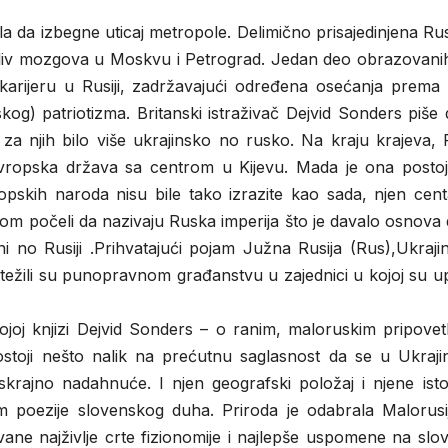
a da izbegne uticaj metropole. Delimično prisajedinjena Rusi
dliv mozgova u Moskvu i Petrograd. Jedan deo obrazovanih 
karijeru u Rusiji, zadržavajući određena osećanja prema 
kog) patriotizma. Britanski istraživač Dejvid Sonders piše
za njih bilo više ukrajinsko no rusko. Na kraju krajeva, 
evropska država sa centrom u Kijevu. Mada je ona postoj
pskih naroda nisu bile tako izrazite kao sada, njen cent
nom počeli da nazivaju Ruska imperija što je davalo osnova
i no Rusiji .Prihvatajući pojam Južna Rusija (Rus),Ukraji
 i težili su punopravnom građanstvu u zajednici u kojoj su 
ojoj knjizi Dejvid Sonders – o ranim, maloruskim pripove
stoji nešto nalik na prećutnu saglasnost da se u Ukrajini
beskrajno nadahnuće. I njen geografski položaj i njene isto
zom poezije slovenskog duha. Priroda je odabrala Malorusi
ne najživlje crte fizionomije i najlepše uspomene na slov