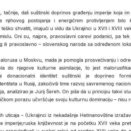
, tačnije, dali suštinski doprinos građenju imperije koja im
e njihovog postojanja i energičnim protivljenjem bilo 
eško shvatiti, imajući u vidu da Ukrajinci u XVII i XVIII ve
mislu. Oni su, najpre, pravoslavni carevi podanici, pa te
og ili pravoslavno – slovenskog naroda sa određenom lok
.
alorusa u Moskvu, mada je pomogla prosvećivanju i odre
la do njegove kulturne asimilacije, to jest malorusifikac
lni donacionalni identitet suštinski je doprineo formi
entiteta u Rusiji, zakočivši time razvoj savremenog nacio
a, analizirao je Jurij Šereh. On piše da u principu takvi slu
olitičkom porazu učvršćuje svoju kulturnu dominaciju – nisu r
ih uticaja – (Ukrajinci iz nekadašnje Hetmanovštine izražav
ke imperije;ruska književnost je na početku XVII veka pre