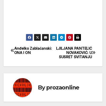
Anđelko Zablaćanski:
LJILJANA PANTELIĆ
Кретање
ONA I ON
NOVAKOVIĆ: U
SUSRET SVITANJU
чланка
By
prozaonline