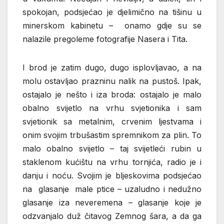
spokojan, podsjećao je djelimično na tišinu u
minerskom kabinetu – onamo gdje su se
nalazile pregoleme fotografije Nasera i Tita.
I brod je zatim dugo, dugo isplovljavao, a na
molu ostavljao prazninu nalik na pustoš. Ipak,
ostajalo je nešto i iza broda: ostajalo je malo
obalno svijetlo na vrhu svjetionika i sam
svjetionik sa metalnim, crvenim ljestvama i
onim svojim trbušastim spremnikom za plin. To
malo obalno svijetlo – taj svijetleći rubin u
staklenom kućištu na vrhu tornjića, radio je i
danju i noću. Svojim je bljeskovima podsjećao
na glasanje male ptice – uzaludno i nedužno
glasanje iza neveremena – glasanje koje je
odzvanjalo duž čitavog Zemnog šara, a da ga