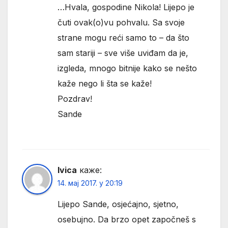
…Hvala, gospodine Nikola! Lijepo je
čuti ovak(o)vu pohvalu. Sa svoje
strane mogu reći samo to – da što
sam stariji – sve više uviđam da je,
izgleda, mnogo bitnije kako se nešto
kaže nego li šta se kaže!
Pozdrav!
Sande
Ivica
каже:
14. мај 2017. у 20:19
Lijepo Sande, osjećajno, sjetno,
osebujno. Da brzo opet započneš s