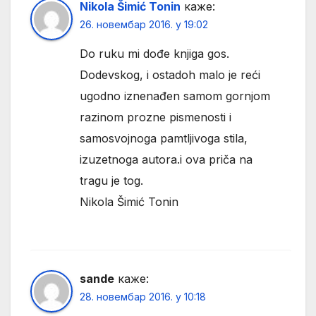
Nikola Šimić Tonin
каже:
26. новембар 2016. у 19:02
Do ruku mi dođe knjiga gos.
Dodevskog, i ostadoh malo je reći
ugodno iznenađen samom gornjom
razinom prozne pismenosti i
samosvojnoga pamtljivoga stila,
izuzetnoga autora.i ova priča na
tragu je tog.
Nikola Šimić Tonin
sande
каже:
28. новембар 2016. у 10:18