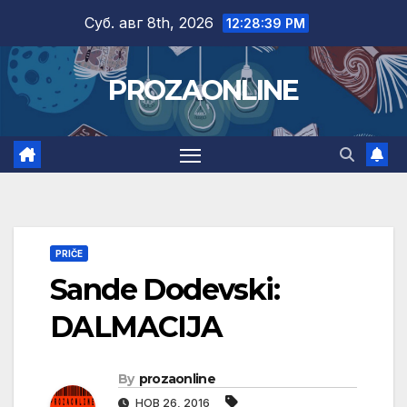
Skip
Суб. авг 8th, 2026
12:28:40 PM
to
content
PROZAONLINE
PRIČE
Sande Dodevski:
DALMACIJA
By
prozaonline
НОВ 26, 2016