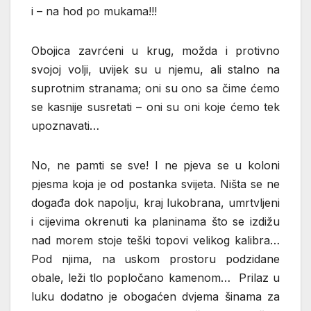
i – na hod po mukama!!!
Obojica zavrćeni u krug, možda i protivno
svojoj volji, uvijek su u njemu, ali stalno na
suprotnim stranama; oni su ono sa čime ćemo
se kasnije susretati – oni su oni koje ćemo tek
upoznavati…
No, ne pamti se sve! I ne pjeva se u koloni
pjesma koja je od postanka svijeta. Ništa se ne
događa dok napolju, kraj lukobrana, umrtvljeni
i cijevima okrenuti ka planinama što se izdižu
nad morem stoje teški topovi velikog kalibra…
Pod njima, na uskom prostoru podzidane
obale, leži tlo popločano kamenom… Prilaz u
luku dodatno je obogaćen dvjema šinama za