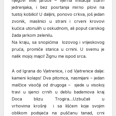
njegovi vitki jarboli – vjerna imitacija starih
jedrenjaka, i bez posrtanja mirno plovi na
tustoj kobilici! U daljini, ponovo crkva, još jedan
zvonik, maslinici u strani i crveni krovovi
kućica utonulih u oskudnom, ali poput carskog
žada jarkom zelenilu.
Na kraju, sa snopićima lozovog i vrijeskovog
pruća, promiče starica u crnini. U svemu je
nalik mojoj majci! Žignu me ispod srca.
A od Igrana do Vjetrenice, i od Vjetrenice dalje:
kameni kolaps! Dva pitomca, nasmijani – jedan
malčice visočiji od drugoga – sjede u visokoj
travi u sjenci crnih u deblu bademova kraj
Doca blizu Trogira…Uzbučali u
vrhovima krošnji i sa lišćem koje svojim
oblikom podsjeća na puščanu tanad, crni