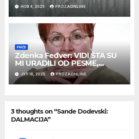
НОВ 4, 2025
PROZAONLINE
PRIČE
Zdenka Feđver: VIDI ŠTA SU
MI URADILI OD PESME,
MAMA*
ЈУЛ 16, 2025
PROZAONLINE
3 thoughts on “Sande Dodevski:
DALMACIJA”