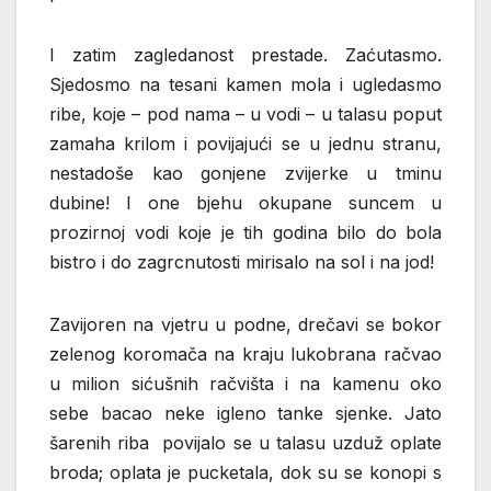
I zatim zagledanost prestade. Zaćutasmo.
Sjedosmo na tesani kamen mola i ugledasmo
ribe, koje – pod nama – u vodi – u talasu poput
zamaha krilom i povijajući se u jednu stranu,
nestadoše kao gonjene zvijerke u tminu
dubine! I one bjehu okupane suncem u
prozirnoj vodi koje je tih godina bilo do bola
bistro i do zagrcnutosti mirisalo na sol i na jod!
Zavijoren na vjetru u podne, drečavi se bokor
zelenog koromača na kraju lukobrana račvao
u milion sićušnih račvišta i na kamenu oko
sebe bacao neke igleno tanke sjenke. Jato
šarenih riba povijalo se u talasu uzduž oplate
broda; oplata je pucketala, dok su se konopi s