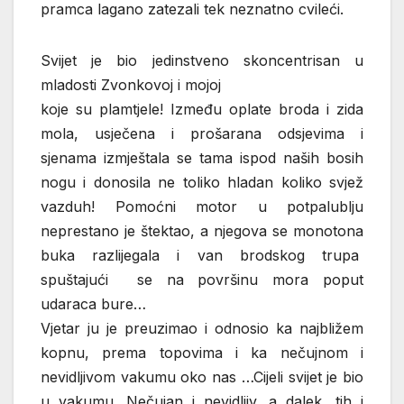
pramca lagano zatezali tek neznatno cvileći.
Svijet je bio jedinstveno skoncentrisan u
mladosti Zvonkovoj i mojoj
koje su plamtjele! Između oplate broda i zida
mola, usječena i prošarana odsjevima i
sjenama izmještala se tama ispod naših bosih
nogu i donosila ne toliko hladan koliko svjež
vazduh! Pomoćni motor u potpalublju
neprestano je štektao, a njegova se monotona
buka razlijegala i van brodskog trupa
spuštajući se na površinu mora poput
udaraca bure…
Vjetar ju je preuzimao i odnosio ka najbližem
kopnu, prema topovima i ka nečujnom i
nevidljivom vakumu oko nas …Cijeli svijet je bio
u vakumu. Nečujan i nevidljiv, a dalek, tih i