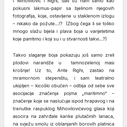
I Mihovilović i Righi, dati su nam samo kao
pokusni lakmus-papir sa bjelinom njegovih
fotografija, koje, ostavljene u staklenom izlogu
– nikako da požute…!? (Zbog čega li se toliko
mnogo slažu bijela i plava boja u varijetetima
koje pamtimo i koji su i u stvarnosti takvi…?)
Takvo slaganje boja pokazuju još samo zreli
plodovi narandže u tamnozelenoj masi
krošnje! Uz to, Ante Righi, zastao na
mramornom stepeništu, i sam teatralno
ukipljen – kicoški obučen – odbija od sebe sve
asocijacije značenja pojma „maritimno“ –
značenje koje se naslućuje ispod hrapavog i na
trenutke raspuklog Mihovilovićevog glasa koji
asocira na zahrđale karike plutačinih lanaca,
na svježu smolu iz oblanjanih borovih platnica