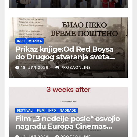
Bajiću svečano zatvoren 33.
Festival evropskog filma Palić
INFO
MUZIKA
Prikaz knjige:Od Red Boysa
do Drugog stvaranja sveta
(bilo neko vreme pošteno)
18. ЈУЛ 2026.
PROZAONLINE
(autor- Zlatomira Sremca,
Botoš 2022. godine,
samizdat)
FESTIVALI
FILM
INFO
NAGRADE
Film „3 nedelje posle“ osvojio
nagradu Europa Cinemas
Label na Filmskom festivalu
12. ЈУЛ 2026.
PROZAONLINE