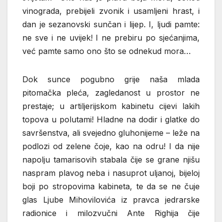
vinograda, prebijeli zvonik i usamljeni hrast, i
dan je sezanovski sunčan i lijep. I, ljudi pamte:
ne sve i ne uvijek! I ne prebiru po sjećanjima,
već pamte samo ono što se odnekud mora…
Dok sunce pogubno grije naša mlada
pitomačka pleća, zagledanost u prostor ne
prestaje; u artiljerijskom kabinetu cijevi lakih
topova u polutami! Hladne na dodir i glatke do
savršenstva, ali svejedno gluhonijeme – leže na
podlozi od zelene čoje, kao na odru! I da nije
napolju tamarisovih stabala čije se grane njišu
naspram plavog neba i nasuprot uljanoj, bijeloj
boji po stropovima kabineta, te da se ne čuje
glas Ljube Mihovilovića iz pravca jedrarske
radionice i milozvučni Ante Righija čije