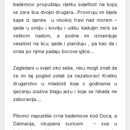
bademovi propuštaju rijetku svijetlost na kojoj
se zare lica dvojici drugara…Proviruju im bijele
kape iz sjenke u visokoj travi nad morem –
sjede u smilju i kovilju i udišu kaduljin miris sa
velikom nadom, a podne im izmamljuje
veselost na licu; sjede i planduju , pa kao da i
onda po njima padaju borove iglice…
Zagledani u svijet oko sebe, nisu mogli znati da
će im taj pogled ostati za nezaborav! Kratko
drugarstvo u mladosti koje s godinama u
sjećanju izaziva blagu jezu i koje se nikada ne
zaboravlja….
Pitomci napustiše crne bademove kod Doca, a
Dalmacija, okupana suncem – sva u