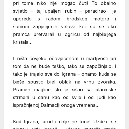
pri tome niko nije mogao čuti! To obalno
svijetlo – taj upaljeni rubin – paradirao je
uporedo s radom brodskog motora i
šumom zapjenjenih valova koji su se oko
pramca pretvarali u ogrlicu od najbijeljega
kristala…
I ništa čovjeku očovječenom u marljivosti pri
tom da ne bude teško; tako se započinjalo, i
tako je trajalo sve do Igrana – onamo kuda se
bješe spustio bijel oblak na vrhu zvonika.
Pramen magline što je sišao sa planinske
strmeni u danu kao od svile i od ljudi kao
ispražnjenoj Dalmaciji onoga vremena…
Kod Igrana, brod i dalje ne tone! Uzdižu se