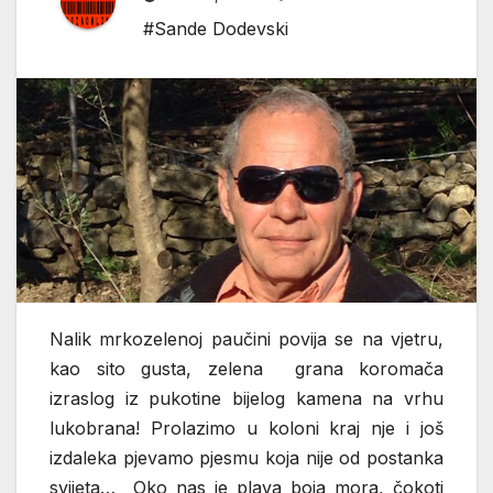
#Sande Dodevski
Nalik mrkozelenoj paučini povija se na vjetru,
kao sito gusta, zelena grana koromača
izraslog iz pukotine bijelog kamena na vrhu
lukobrana! Prolazimo u koloni kraj nje i još
izdaleka pjevamo pjesmu koja nije od postanka
svijeta… Oko nas je plava boja mora, čokoti