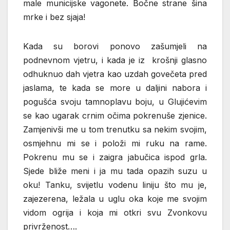
male municijske vagonete. Bočne strane šina
mrke i bez sjaja!
Kada su borovi ponovo zašumjeli na
podnevnom vjetru, i kada je iz krošnji glasno
odhuknuo dah vjetra kao uzdah govečeta pred
jaslama, te kada se more u daljini nabora i
pogušća svoju tamnoplavu boju, u Glujićevim
se kao ugarak crnim očima pokrenuše zjenice.
Zamjenivši me u tom trenutku sa nekim svojim,
osmjehnu mi se i položi mi ruku na rame.
Pokrenu mu se i zaigra jabučica ispod grla.
Sjede bliže meni i ja mu tada opazih suzu u
oku! Tanku, svijetlu vodenu liniju što mu je,
zajezerena, ležala u uglu oka koje me svojim
vidom ogrija i koja mi otkri svu Zvonkovu
privrženost….