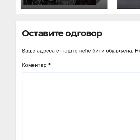
Оставите одговор
Ваша адреса е-поште неће бити објављена.
Н
Коментар
*