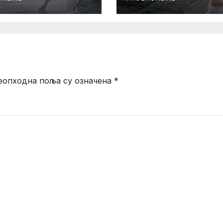
еопходна поља су означена
*