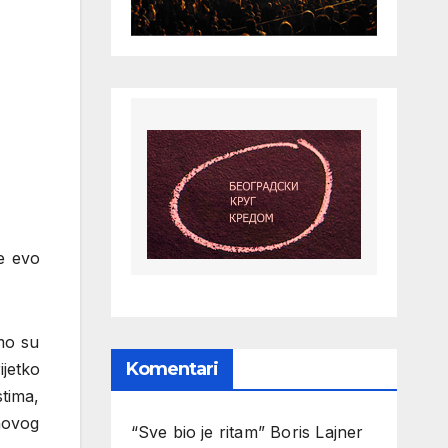
ne evo
mo su
Komentari
ijetko
stima,
hovog
“Sve bio je ritam” Boris Lajner