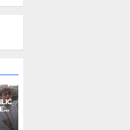
LIĆ
E