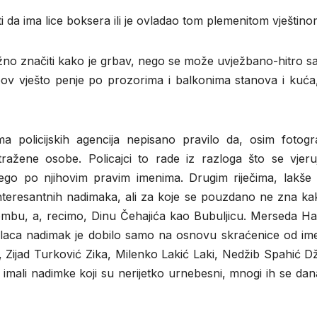
da ima lice boksera ili je ovladao tom plemenitom vještino
no značiti kako je grbav, nego se može uvježbano-hitro sa
pov vješto penje po prozorima i balkonima stanova i kuća,
a policijskih agencija nepisano pravilo da, osim fotograf
ražene osobe. Policajci to rade iz razloga što se vjeru
ego po njihovim pravim imenima. Drugim riječima, lakše 
interesantnih nadimaka, ali za koje se pouzdano ne zna ka
ombu, a, recimo, Dinu Čehajića kao Bubuljicu. Merseda Ha
nalaca nadimak je dobilo samo na osnovu skraćenice od ime
Zijad Turković Zika, Milenko Lakić Laki, Nedžib Spahić D
 imali nadimke koji su nerijetko urnebesni, mnogi ih se da