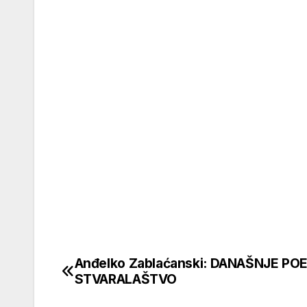
Anđelko Zablaćanski: DANAŠNJE P
Кретање
STVARALAŠTVO
чланка