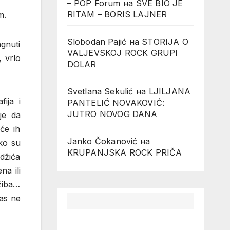
– POP Forum
на
SVE BIO JE
RITAM – BORIS LAJNER
m.
Slobodan Pajić
на
STORIJA O
gnuti
VALJEVSKOJ ROCK GRUPI
 vrlo
DOLAR
Svetlana Sekulić
на
LJILJANA
ija i
PANTELIĆ NOVAKOVIĆ:
JUTRO NOVOG DANA
je da
će ih
Janko Čokanović
на
ko su
KRUPANJSKA ROCK PRIČA
džića
na ili
žiba…
nas ne