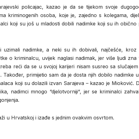
arajevski policajac, kazao je da se tijekom svoje dugogod
ima kriminogenih osoba, koje je, zajedno s kolegama, dije
lci koji su još u mladosti dobili nadimke koji su ih obično p
mi uzimali nadimke, a neki su ih dobivali, najčešće, kroz
tke o kriminalcu, uvijek naglasi nadimak, jer više ljudi zna
ba reći da se u svojoj karijeri nisam susreo sa slučajem 
. Također, primijetio sam da je dosta njih dobilo nadimke u
nalaca koji su dolazili izvan Sarajeva – kazao je Mioković.
a, nadimci mnogo “djelotvorniji“, jer se kriminalci zahval
onjenja.
raži u Hrvatskoj i izađe s jednim ovakvim osvrtom.