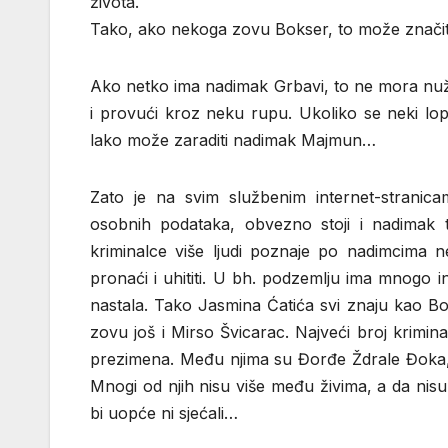
života.
Tako, ako nekoga zovu Bokser, to može značiti 
Ako netko ima nadimak Grbavi, to ne mora nuž
i provući kroz neku rupu. Ukoliko se neki lo
lako može zaraditi nadimak Majmun…
Zato je na svim službenim internet-stranicam
osobnih podataka, obvezno stoji i nadimak t
kriminalce više ljudi poznaje po nadimcima n
pronaći i uhititi. U bh. podzemlju ima mnogo 
nastala. Tako Jasmina Ćatića svi znaju kao B
zovu još i Mirso Švicarac. Najveći broj krimi
prezimena. Među njima su Đorđe Ždrale Đoka, 
Mnogi od njih nisu više među živima, a da nisu
bi uopće ni sjećali…