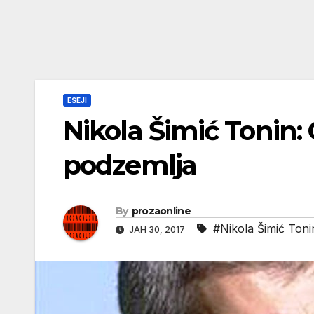
ESEJI
Nikola Šimić Tonin:
podzemlja
By
prozaonline
#Nikola Šimić Toni
ЈАН 30, 2017