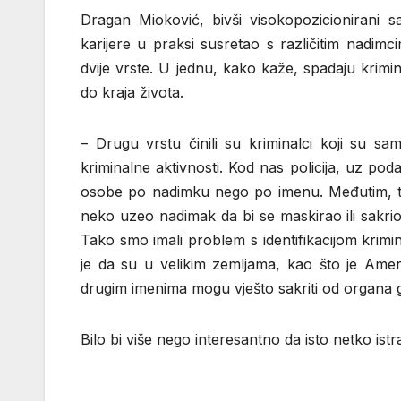
Dragan Mioković, bivši visokopozicionirani s
karijere u praksi susretao s različitim nadimc
dvije vrste. U jednu, kako kaže, spadaju krimina
do kraja života.
– Drugu vrstu činili su kriminalci koji su sa
kriminalne aktivnosti. Kod nas policija, uz poda
osobe po nadimku nego po imenu. Međutim, tre
neko uzeo nadimak da bi se maskirao ili sakrio
Tako smo imali problem s identifikacijom krimi
je da su u velikim zemljama, kao što je Amerik
drugim imenima mogu vješto sakriti od organa g
Bilo bi više nego interesantno da isto netko ist