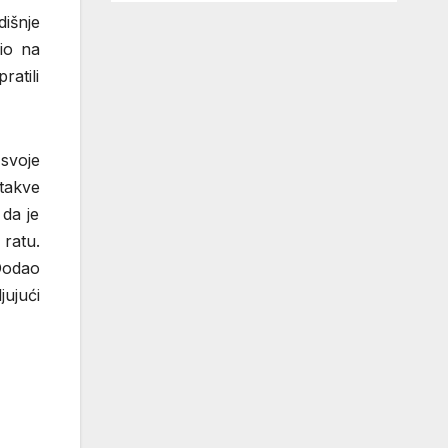
išnje
lio na
ratili
 svoje
 takve
da je
 ratu.
 Dodao
jujući