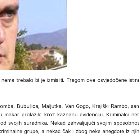
nema trebalo bi je izmisliti. Tragom ove osvjedočene isti
omba, Bubuljica, Maljutka, Van Gogo, Krajiški Rambo, sa
u makar prolazile kroz kaznenu evidenciju. Kriminalci ner
u od svojih suradnika. Nekad zahvaljujući svojim sposobno
kriminalne grupe, a nekad čak i zbog neke anegdote iz nji