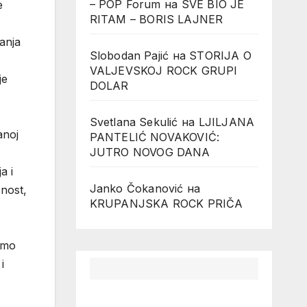
– POP Forum
на
SVE BIO JE
e
RITAM – BORIS LAJNER
vanja
Slobodan Pajić
на
STORIJA O
VALJEVSKOJ ROCK GRUPI
je
DOLAR
Svetlana Sekulić
на
LJILJANA
anoj
PANTELIĆ NOVAKOVIĆ:
JUTRO NOVOG DANA
a i
Janko Čokanović
на
enost,
KRUPANJSKA ROCK PRIČA
namo
i
.