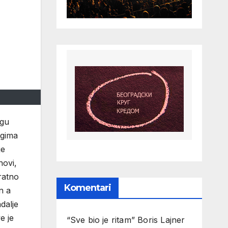
agu
ugima
je
novi,
ratno
Komentari
n a
dalje
e je
“Sve bio je ritam” Boris Lajner