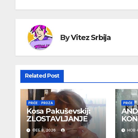
чланка
By
Vitez Srbija
Related Post
PRIČE
PROZA
PRIČE
Kosa Pakuševskij:
AND
ZLOSTAVLJANJE
KON
ФЕБ 8, 2026
НОВ 4