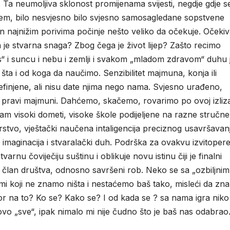
. Ta neumoljiva sklonost promijenama svijesti, negdje gdje s
em, bilo nesvjesno bilo svjesno samosagledane sopstvene
šen najnižim porivima počinje nešto veliko da očekuje. Očeki
a je stvarna snaga? Zbog čega je život lijep? Zašto recimo
“ i suncu i nebu i zemlji i svakom „mladom zdravom“ duhu 
ta i od koga da naučimo. Senzibilitet majmuna, konja ili
refinjene, ali nisu date njima nego nama. Svjesno urađeno,
ni pravi majmuni. Dahćemo, skačemo, rovarimo po ovoj izliz
nam visoki dometi, visoke škole podijeljene na razne stručne
ijerstvo, vještački naučena intaligencija preciznog usavršavanj
la imaginacija i stvaralački duh. Podrška za ovakvu izvitoper
arnu čoviječiju suštinu i oblikuje novu istinu čiji je finalni
n član društva, odnosno savršeni rob. Neko se sa „ozbiljnim
 mi koji ne znamo ništa i nestaćemo baš tako, misleći da z
govor na to? Ko se? Kako se? I od kada se ? sa nama igra niko 
 ovo „sve“, ipak nimalo mi nije čudno što je baš nas odabrao