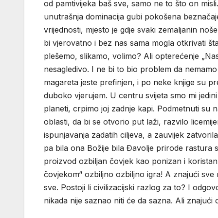
od pamtivijeka baš sve, samo ne to što on misli
unutrašnja dominacija gubi pokošena beznačaj
vrijednosti, mjesto je gdje svaki zemaljanin no
bi vjerovatno i bez nas sama mogla otkrivati št
plešemo, slikamo, volimo? Ali opterećenje „Nas
nesagledivo. I ne bi to bio problem da nemamo š
magareta jeste prefinjen, i po neke knjige su p
duboko vjerujem. U centru svijeta smo mi jedi
planeti, crpimo joj zadnje kapi. Podmetnuti su 
oblasti, da bi se otvorio put laži, razvilo licem
ispunjavanja zadatih ciljeva, a zauvijek zatvori
pa bila ona Božije bila Đavolje prirode rastura stv
proizvod ozbiljan čovjek kao ponizan i korista
čovjekom“ ozbiljno ozbiljno igra! A znajući sve
sve. Postoji li civilizacijski razlog za to? I od
nikada nije saznao niti će da sazna. Ali znajući