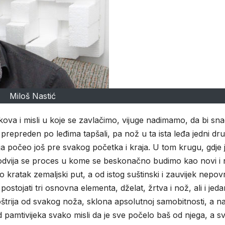
Miloš Nastić
kova i misli u koje se zavlačimo, vijuge nadimamo, da bi sn
 prepreden po leđima tapšali, pa nož u ta ista leđa jedni dr
ja počeo još pre svakog početka i kraja. U tom krugu, gdje 
a, odvija se proces u kome se beskonačno budimo kao novi i 
kratak zemaljski put, a od istog suštinski i zauvijek nepov
tojati tri osnovna elementa, dželat, žrtva i nož, ali i jeda
štrija od svakog noža, sklona apsolutnoj samobitnosti, a na
 pamtivijeka svako misli da je sve počelo baš od njega, a sv