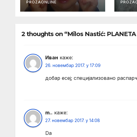
PROZAONLINE
PROZAO
2 thoughts on “Milos Nastić: PLANE
Иван
каже:
26. новембар 2017. у 17:09
добар есеј; специјализовано распар
m..
каже:
27. новембар 2017. у 14:08
Da