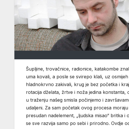
Šupljine, trovačnice, radionice, katakombe zna
uma kovali, a posle se svirepo klali, uz osmijeh
hladnokrvno zakivali, krug je bez početka i kra
rotacija dželata, žrtve i noža jedina konstant
u traženju našeg smisla počinjemo i završavamo 
udaljeni. Za sam početak ovog procesa moraju pos
presudan nadelement, „ljudska misao“ britka i o
se sve razvija samo po sebi i prirodno. Ovdje od