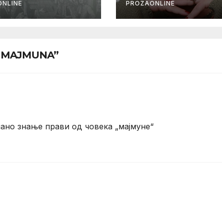
NLINE
PROZAONLINE
TA MAJMUNA”
чано знање прави од човека „мајмуне“