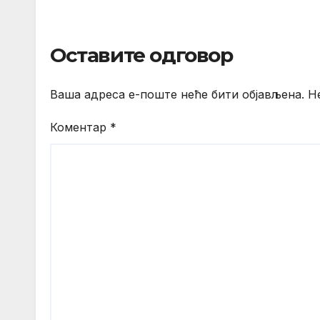
Оставите одговор
Ваша адреса е-поште неће бити објављена.
Н
Коментар
*