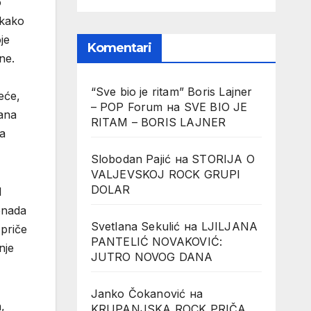
o
ekako
je
Komentari
ne.
“Sve bio je ritam” Boris Lajner
eće,
– POP Forum
на
SVE BIO JE
dana
RITAM – BORIS LAJNER
na
Slobodan Pajić
на
STORIJA O
VALJEVSKOJ ROCK GRUPI
DOLAR
I
enada
Svetlana Sekulić
на
LJILJANA
 priče
PANTELIĆ NOVAKOVIĆ:
nje
JUTRO NOVOG DANA
Janko Čokanović
на
,
KRUPANJSKA ROCK PRIČA