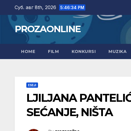
Skip
Суб. авг 8th, 2026
5:46:36 PM
to
content
PROZAONLINE
HOME
FILM
KONKURSI
MUZIKA
ESEJI
LJILJANA PANTELIĆ
SEĆANJE, NIŠTA