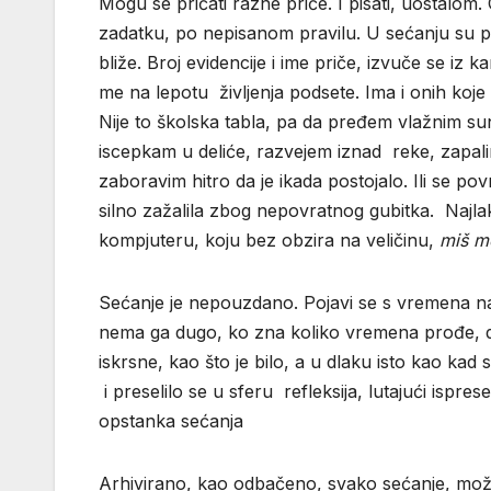
Mogu se pričati razne priče. I pisati, uostalom.
zadatku, po nepisanom pravilu. U sećanju su pri
bliže. Broj evidencije i ime priče, izvuče se iz k
me na lepotu življenja podsete. Ima i onih koje
Nije to školska tabla, pa da pređem vlažnim s
iscepkam u deliće, razvejem iznad reke, zapali
zaboravim hitro da je ikada postojalo. Ili se 
silno zažalila zbog nepovratnog gubitka. Najla
kompjuteru, koju bez obzira na veličinu,
miš m
Sećanje je nepouzdano. Pojavi se s vremena na 
nema ga dugo, ko zna koliko vremena prođe, da
iskrsne, kao što je bilo, a u dlaku isto kao kad
i preselilo se u sferu refleksija, lutajući isp
opstanka sećanja
Arhivirano, kao odbačeno, svako sećanje, može 