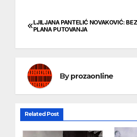
LJILJANA PANTELIĆ NOVAKOVIĆ: BE
Кретање
PLANA PUTOVANJA
чланка
By
prozaonline
Related Post