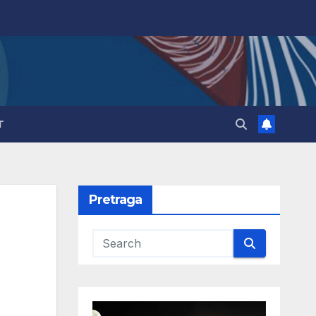
T
Pretraga