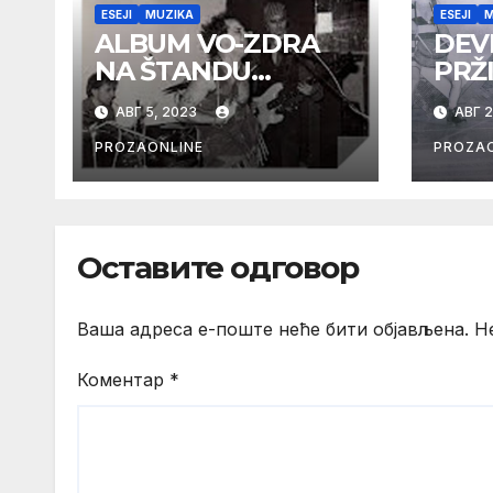
ESEJI
MUZIKA
ESEJI
M
ALBUM VO-ZDRA
DEV
NA ŠTANDU
PRŽ
PIRATSKIH KASETA
DOB
АВГ 5, 2023
АВГ 2
KOD SKC-a
(1)
PROZAONLINE
PROZAO
Оставите одговор
Ваша адреса е-поште неће бити објављена.
Н
Коментар
*