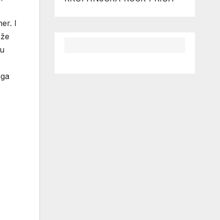
er. I
ože
ju
oga