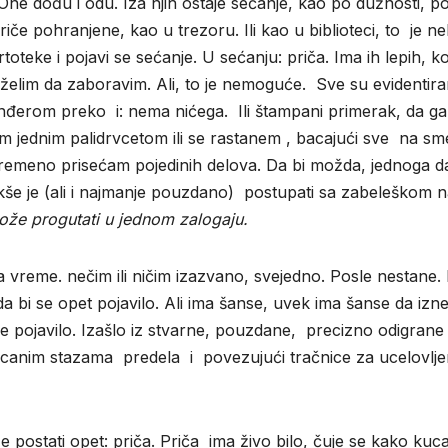
 One dođu i odu. Iza njih ostaje sećanje, kao po dužnosti, p
če pohranjene, kao u trezoru. Ili kao u biblioteci, to je n
artoteke i pojavi se sećanje. U sećanju: priča. Ima ih lepih, ko
 želim da zaboravim. Ali, to je nemoguće. Sve su evidentira
unđerom preko i: nema nićega. Ili štampani primerak, da ga
m jednim palidrvcetom ili se rastanem , bacajući sve na sm
povremeno prisećam pojedinih delova. Da bi možda, jednoga 
kše je (ali i najmanje pouzdano) postupati sa zabeleškom 
ože progutati u jednom zalogaju.
vreme. nečim ili ničim izazvano, svejedno. Posle nestane. 
 bi se opet pojavilo. Ali ima šanse, uvek ima šanse da izn
 se pojavilo. Izašlo iz stvarne, pouzdane, precizno odigrane
resecanim stazama predela i povezujući tračnice za ucelovlje
postati opet: priča. Priča ima živo bilo, čuje se kako kuca