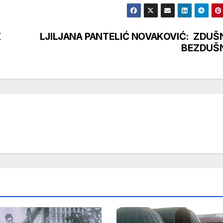
Z
LJILJANA PANTELIĆ NOVAKOVIĆ: ZDUŠ
BEZDUŠ