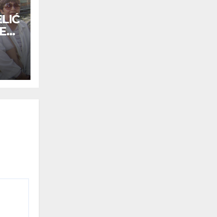
LIĆ
E