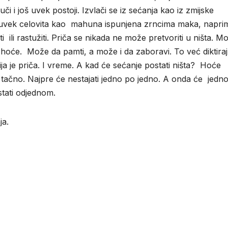
či i još uvek postoji. Izvlači se iz sećanja kao iz zmijske
 je uvek celovita kao mahuna ispunjena zrncima maka, naprim
i ili rastužiti. Priča se nikada ne može pretvoriti u ništa. M
hoće. Može da pamti, a može i da zaboravi. To već diktira
ija je priča. I vreme. A kad će sećanje postati ništa? Hoće
 tačno. Najpre će nestajati jedno po jedno. A onda će jedn
stati odjednom.
ja.