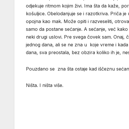
odjekuje ritmom kojim živi. Ima šta da kaže, poru
košuljice. Obelodanjuje se i razotkriva. Priča
opojna kao mak. Može opiti i razveseliti, otrovat
samo da postane sećanje. A sećanje, već kako 
neki drugi uslovi. Pre svega čovek sam. Onaj, č
jednog dana, ali se ne zna u koje vreme i kada
dana, sva preostala, bez obzira koliko ih je, ne
Pouzdano se zna šta ostaje kad iščeznu sećan
Ništa. I ništa više.