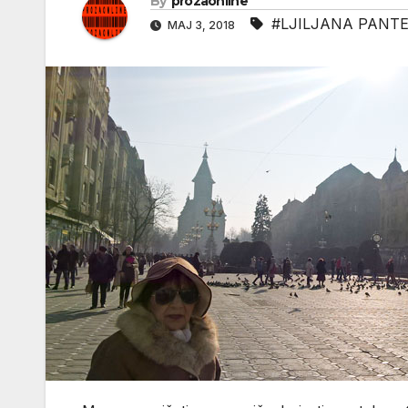
By
prozaonline
#LJILJANA PANTE
МАЈ 3, 2018