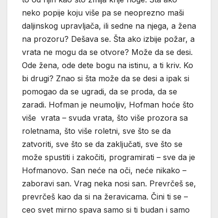
neko popije koju više pa se neoprezno maši
daljinskog upravljača, ili sedne na njega, a žena
na prozoru? Dešava se. Šta ako izbije požar, a
vrata ne mogu da se otvore? Može da se desi.
Ode žena, ode dete bogu na istinu, a ti kriv. Ko
bi drugi? Znao si šta može da se desi a ipak si
pomogao da se ugradi, da se proda, da se
zaradi. Hofman je neumoljiv, Hofman hoće što
više vrata – svuda vrata, što više prozora sa
roletnama, što više roletni, sve što se da
zatvoriti, sve što se da zaključati, sve što se
može spustiti i zakočiti, programirati – sve da je
Hofmanovo. San neće na oči, neće nikako –
zaboravi san. Vrag neka nosi san. Prevrčeš se,
prevrčeš kao da si na žeravicama. Čini ti se –
ceo svet mirno spava samo si ti budan i samo