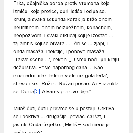
Trka, očajnička borba protiv vremena koje
izmiće, koje protiće, curi, istiće i osipa se,
kruni, a svaka sekunda korak je bliže onom
neumitnom, onom neizbežnom, konačnom,
neopozivom. I svaki otkucaj koji je izostao … i
taj ambis koji se otvara … i širi se … zjapi, i
onda masaža, inekcije, i ponovo masaža.
„Takve scene …”, rekoh. „U sred noći, pri kraju
dežurstva. Posle napornog dana … Kao
iznenadni mlaz ledene vode niz gola leđa”,
stresoh se. „Ružno. Ružan posao. Ali – izvukla
se. Donja
[5]
Alvares ponovo diše.”
Miloš ćuti, ćuti i prevrće se u postelji. Otkriva
se i pokriva … drugačije, povlači čaršaf, i
jastuk. Onda će jetko: „Misliš – kod mene je
nešto bolje?”