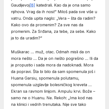
Gaudijevoj
[8]
katedrali. Kao da je ona samo
njihova. Vrag da ih nosi!” Miloš pada sve više u
vatru. Onda upita naglo: „Vera – šta da radim?
Kako ovo da promenim? Za sve nas da
promenim. Za Srđana, za tebe, za sebe. Kako
ja to da uradim?”
Muškarac … muž, otac. Odmah misli da on
mora nešto … Da je on nešto pogrešno … Ili da
je propustio i sada mora da nadoknadi. Mora
da popravi. Šta bi bilo da sam spomenula još i
Huana Garsiu, spomenula polutamu,
spomenula uzglavlje bolesničkog kreveta …
Ekran sa ravnom linijom. Ampulu krvi. Bože –
samo ne o Huanu. Ne. Rekoh: „Ima kod nas
na klinici i vedrih trenutaka. Nije sve tako