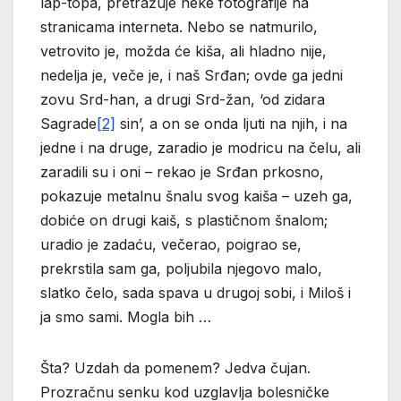
lap-topa, pretražuje neke fotografije na
stranicama interneta. Nebo se natmurilo,
vetrovito je, možda će kiša, ali hladno nije,
nedelja je, veče je, i naš Srđan; ovde ga jedni
zovu Srd-han, a drugi Srd-žan, ‘od zidara
Sagrade
[2]
sin’, a on se onda ljuti na njih, i na
jedne i na druge, zaradio je modricu na čelu, ali
zaradili su i oni – rekao je Srđan prkosno,
pokazuje metalnu šnalu svog kaiša – uzeh ga,
dobiće on drugi kaiš, s plastičnom šnalom;
uradio je zadaću, večerao, poigrao se,
prekrstila sam ga, poljubila njegovo malo,
slatko čelo, sada spava u drugoj sobi, i Miloš i
ja smo sami. Mogla bih …
Šta? Uzdah da pomenem? Jedva čujan.
Prozračnu senku kod uzglavlja bolesničke