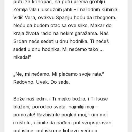
putu za konopac, na putu prema groblju.
Zemlja vila i luksuznih jahti – i narodnih kuhinja.
Vidiš Vera, ovakvu Španiju hoću da izbegnem.
Neću da budem otac sa ove slike. Makar do
kraja života radio na nekim garažama. Naš
Srđan neće sedeti u dnu hodnika. Ti nećeš
sedeti u dnu hodnika. Mi nećemo tako …
nikada!”
„Ne, mi nećemo. Mi plaćamo svoje rate.”
Redovno. Uvek. Do sada.
Bože naš jedini, i Ti majko božija, i Ti Isuse
blaženi, porodico sveta, najmiliji moji –
pomozite! Razbistrite pogled moj, i um moj
izoštrite, učinite da nađem put svoj ispravan,
put istine, put iskrene ljubavi i večnog