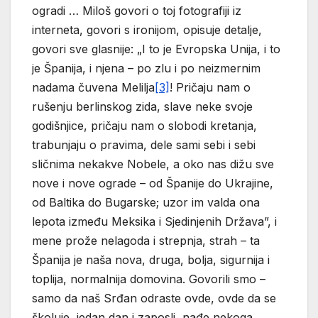
ogradi … Miloš govori o toj fotografiji iz
interneta, govori s ironijom, opisuje detalje,
govori sve glasnije: „I to je Evropska Unija, i to
je Španija, i njena – po zlu i po neizmernim
nadama čuvena Melilja
[3]
! Pričaju nam o
rušenju berlinskog zida, slave neke svoje
godišnjice, pričaju nam o slobodi kretanja,
trabunjaju o pravima, dele sami sebi i sebi
sličnima nekakve Nobele, a oko nas dižu sve
nove i nove ograde – od Španije do Ukrajine,
od Baltika do Bugarske; uzor im valda ona
lepota između Meksika i Sjedinjenih Država”, i
mene prože nelagoda i strepnja, strah – ta
Španija je naša nova, druga, bolja, sigurnija i
toplija, normalnija domovina. Govorili smo –
samo da naš Srđan odraste ovde, ovde da se
školuje, jedan dan i zaposli, nađe nekoga,