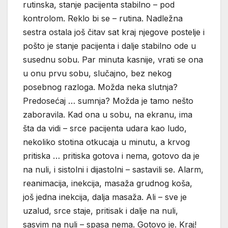
rutinska, stanje pacijenta stabilno – pod
kontrolom. Reklo bi se – rutina. Nadležna
sestra ostala još čitav sat kraj njegove postelje i
pošto je stanje pacijenta i dalje stabilno ode u
susednu sobu. Par minuta kasnije, vrati se ona
u onu prvu sobu, slučajno, bez nekog
posebnog razloga. Možda neka slutnja?
Predosećaj … sumnja? Možda je tamo nešto
zaboravila. Kad ona u sobu, na ekranu, ima
šta da vidi – srce pacijenta udara kao ludo,
nekoliko stotina otkucaja u minutu, a krvog
pritiska … pritiska gotova i nema, gotovo da je
na nuli, i sistolni i dijastolni – sastavili se. Alarm,
reanimacija, inekcija, masaža grudnog koša,
još jedna inekcija, dalja masaža. Ali – sve je
uzalud, srce staje, pritisak i dalje na nuli,
sasvim na nuli – spasa nema. Gotovo je. Kraj!