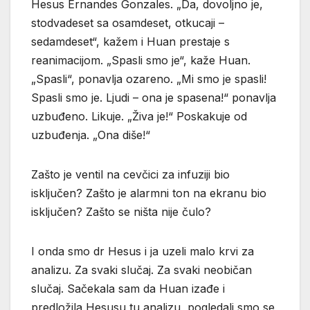
Hesus Ernandes Gonzales. „Da, dovoljno je,
stodvadeset sa osamdeset, otkucaji –
sedamdeset“, kažem i Huan prestaje s
reanimacijom. „Spasli smo je“, kaže Huan.
„Spasli“, ponavlja ozareno. „Mi smo je spasli!
Spasli smo je. Ljudi – ona je spasena!“ ponavlja
uzbuđeno. Likuje. „Živa je!“ Poskakuje od
uzbuđenja. „Ona diše!“
Zašto je ventil na cevčici za infuziji bio
isključen? Zašto je alarmni ton na ekranu bio
isključen? Zašto se ništa nije čulo?
I onda smo dr Hesus i ja uzeli malo krvi za
analizu. Za svaki slučaj. Za svaki neobičan
slučaj. Sačekala sam da Huan izađe i
predložila Hesusu tu analizu, pogledali smo se