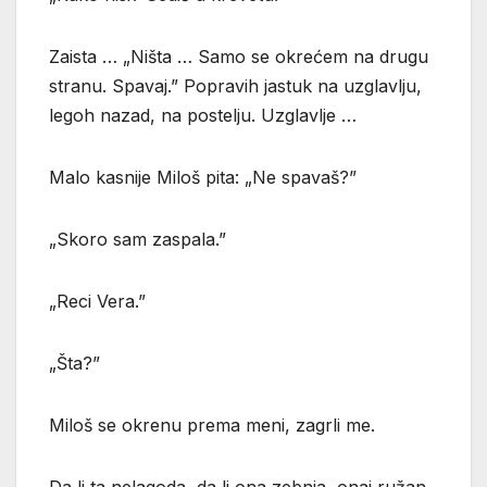
Zaista … „Ništa … Samo se okrećem na drugu
stranu. Spavaj.” Popravih jastuk na uzglavlju,
legoh nazad, na postelju. Uzglavlje …
Malo kasnije Miloš pita: „Ne spavaš?”
„Skoro sam zaspala.”
„Reci Vera.”
„Šta?”
Miloš se okrenu prema meni, zagrli me.
Da li ta nelagoda, da li ona zebnja, onaj ružan