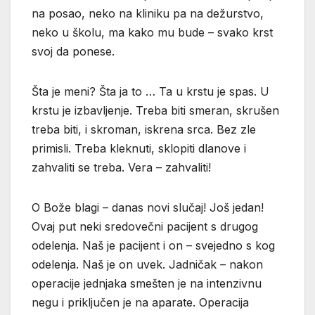
na posao, neko na kliniku pa na dežurstvo,
neko u školu, ma kako mu bude – svako krst
svoj da ponese.
Šta je meni? Šta ja to … Ta u krstu je spas. U
krstu je izbavljenje. Treba biti smeran, skrušen
treba biti, i skroman, iskrena srca. Bez zle
primisli. Treba kleknuti, sklopiti dlanove i
zahvaliti se treba. Vera – zahvaliti!
O Bože blagi – danas novi slučaj! Još jedan!
Ovaj put neki sredovečni pacijent s drugog
odelenja. Naš je pacijent i on – svejedno s kog
odelenja. Naš je on uvek. Jadničak – nakon
operacije jednjaka smešten je na intenzivnu
negu i priključen je na aparate. Operacija