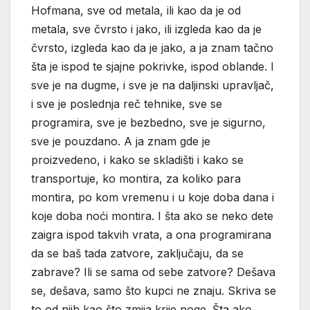
Hofmana, sve od metala, ili kao da je od
metala, sve čvrsto i jako, ili izgleda kao da je
čvrsto, izgleda kao da je jako, a ja znam tačno
šta je ispod te sjajne pokrivke, ispod oblande. I
sve je na dugme, i sve je na daljinski upravljač,
i sve je poslednja reč tehnike, sve se
programira, sve je bezbedno, sve je sigurno,
sve je pouzdano. A ja znam gde je
proizvedeno, i kako se skladišti i kako se
transportuje, ko montira, za koliko para
montira, po kom vremenu i u koje doba dana i
koje doba noći montira. I šta ako se neko dete
zaigra ispod takvih vrata, a ona programirana
da se baš tada zatvore, zaključaju, da se
zabrave? Ili se sama od sebe zatvore? Dešava
se, dešava, samo što kupci ne znaju. Skriva se
to od njih kao što zmija krije noge. Šta ako