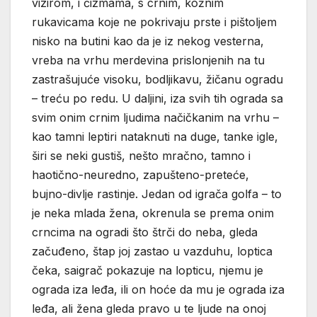
vizirom, i čizmama, s crnim, kožnim
rukavicama koje ne pokrivaju prste i pištoljem
nisko na butini kao da je iz nekog vesterna,
vreba na vrhu merdevina prislonjenih na tu
zastrašujuće visoku, bodljikavu, žičanu ogradu
– treću po redu. U daljini, iza svih tih ograda sa
svim onim crnim ljudima načičkanim na vrhu –
kao tamni leptiri nataknuti na duge, tanke igle,
širi se neki gustiš, nešto mračno, tamno i
haotično-neuredno, zapušteno-preteće,
bujno-divlje rastinje. Jedan od igrača golfa – to
je neka mlada žena, okrenula se prema onim
crncima na ogradi što štrči do neba, gleda
začuđeno, štap joj zastao u vazduhu, loptica
čeka, saigrač pokazuje na lopticu, njemu je
ograda iza leđa, ili on hoće da mu je ograda iza
leđa, ali žena gleda pravo u te ljude na onoj