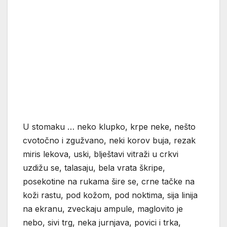
U stomaku … neko klupko, krpe neke, nešto
cvotočno i zgužvano, neki korov buja, rezak
miris lekova, uski, blještavi vitraži u crkvi
uzdižu se, talasaju, bela vrata škripe,
posekotine na rukama šire se, crne tačke na
koži rastu, pod kožom, pod noktima, sija linija
na ekranu, zveckaju ampule, maglovito je
nebo, sivi trg, neka jurnjava, povici i trka,