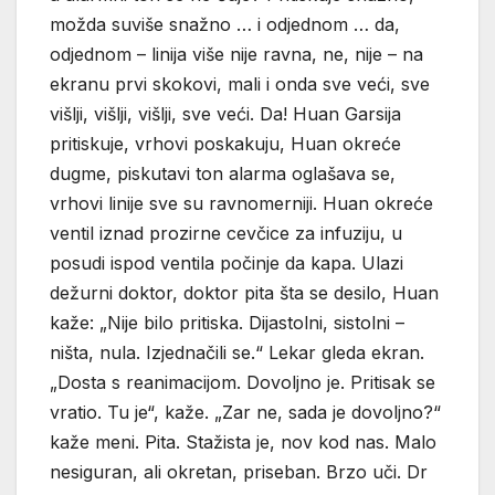
možda suviše snažno … i odjednom … da,
odjednom – linija više nije ravna, ne, nije – na
ekranu prvi skokovi, mali i onda sve veći, sve
višlji, višlji, višlji, sve veći. Da! Huan Garsija
pritiskuje, vrhovi poskakuju, Huan okreće
dugme, piskutavi ton alarma oglašava se,
vrhovi linije sve su ravnomerniji. Huan okreće
ventil iznad prozirne cevčice za infuziju, u
posudi ispod ventila počinje da kapa. Ulazi
dežurni doktor, doktor pita šta se desilo, Huan
kaže: „Nije bilo pritiska. Dijastolni, sistolni –
ništa, nula. Izjednačili se.“ Lekar gleda ekran.
„Dosta s reanimacijom. Dovoljno je. Pritisak se
vratio. Tu je“, kaže. „Zar ne, sada je dovoljno?“
kaže meni. Pita. Stažista je, nov kod nas. Malo
nesiguran, ali okretan, priseban. Brzo uči. Dr