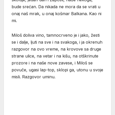
bude srećan. Da nikada ne mora da se vrati u
onaj naš mrak, u onaj košmar Balkana. Kao ni
mi.
Miloš doliva vino, tamnocrveno je i jako, žesti
se i dalje, ljuti na sve i na svakoga, i ja okrenuh
razgovor na ovo vreme, na krovove sa druge
strane ulice, na vetar i na kišu, na otškrinute
prozore i na naše nove zavese, i Miloš se
povuče, ugasi lap-top, sklopi ga, utonu u svoje
misli. Razgovor uminu.