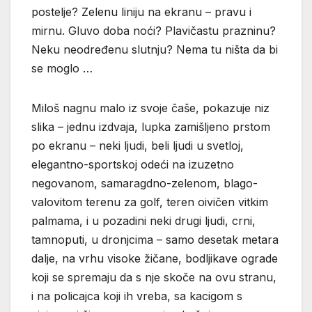
postelje? Zelenu liniju na ekranu – pravu i
mirnu. Gluvo doba noći? Plavičastu prazninu?
Neku neodređenu slutnju? Nema tu ništa da bi
se moglo …
Miloš nagnu malo iz svoje čaše, pokazuje niz
slika – jednu izdvaja, lupka zamišljeno prstom
po ekranu – neki ljudi, beli ljudi u svetloj,
elegantno-sportskoj odeći na izuzetno
negovanom, samaragdno-zelenom, blago-
valovitom terenu za golf, teren oivičen vitkim
palmama, i u pozadini neki drugi ljudi, crni,
tamnoputi, u dronjcima – samo desetak metara
dalje, na vrhu visoke žičane, bodljikave ograde
koji se spremaju da s nje skoče na ovu stranu,
i na policajca koji ih vreba, sa kacigom s