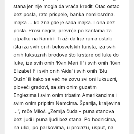
stana jer nije mogla da vraća kredit. Otac ostao
bez posla, rate prispele, banka nemilosrdna,
majka … ko zna gde je sada majka. I ona bez
posla. Prosi negde, prevrće po kantama za
otpatke na Rambli. Traži da li je njima ostalo
išta iza svih onih belosvetskih turista, iza svih
onih luksuznih brodova što krstare od luke do
luke, iza svih onih ‘Kvin Meri II’ i svih onih ‘Kvin
Elizabet I’ i svih onih ‘Aida’ i svih onih ‘Blu
Oušn’ ili kako se već ne zovu svi oni luksuzni,
ploveći gradovi, sa sim onim guzatim
Englezima i svim onim trbatim Amerikancima i
svim onim pripitim Nemcima. Španija, kraljevina
…”, reče Miloš. „Zemlja čuda – puna stanova
bez ljudi i puna ljudi bez stana. Po hodnicima,
na ulici, po parkovima, u prolazu, usput, na