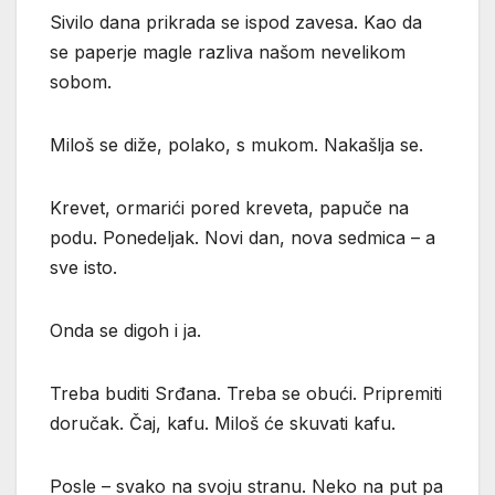
Sivilo dana prikrada se ispod zavesa. Kao da
se paperje magle razliva našom nevelikom
sobom.
Miloš se diže, polako, s mukom. Nakašlja se.
Krevet, ormarići pored kreveta, papuče na
podu. Ponedeljak. Novi dan, nova sedmica – a
sve isto.
Onda se digoh i ja.
Treba buditi Srđana. Treba se obući. Pripremiti
doručak. Čaj, kafu. Miloš će skuvati kafu.
Posle – svako na svoju stranu. Neko na put pa