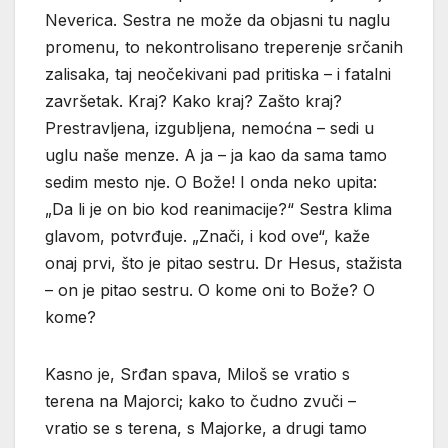
Neverica. Sestra ne može da objasni tu naglu
promenu, to nekontrolisano treperenje srčanih
zalisaka, taj neočekivani pad pritiska – i fatalni
završetak. Kraj? Kako kraj? Zašto kraj?
Prestravljena, izgubljena, nemoćna – sedi u
uglu naše menze. A ja – ja kao da sama tamo
sedim mesto nje. O Bože! I onda neko upita:
„Da li je on bio kod reanimacije?“ Sestra klima
glavom, potvrđuje. „Znači, i kod ove“, kaže
onaj prvi, što je pitao sestru. Dr Hesus, stažista
– on je pitao sestru. O kome oni to Bože? O
kome?
Kasno je, Srđan spava, Miloš se vratio s
terena na Majorci; kako to čudno zvuči –
vratio se s terena, s Majorke, a drugi tamo