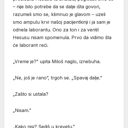
– nije bilo potrebe da se dalje išta govori,
razumeli smo se, klimnuo je glavom – uzeli
smo ampulu krvi našoj pacijentkinji i ja sam je
odnela laborantu. Ono za ton i za ventil
Hesusu nisam spomenula. Prvo da vidimo šta
će laborant reći.
„Vreme je?” upita Miloš naglo, iznebuha.
„Ne, još je rano”, trgoh se. „Spavaj dalje.”
„Zašto si ustala?
„Nisam.”
„Kako nisi? Sediš u krevetu.”