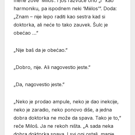
mene zove ‘Milos’. I još razvuče ono „i” kao
harmoniku, pa ispodnem neki ‘Miiilos’”. Doda:
„Znam – nije lepo raditi kao sestra kad si
doktorka, ali neće to tako zauvek. Šulc je
obećao …”
„Nije baš da je obećao.”
„Dobro, nije. Ali nagovestio jeste.”
„Da, nagovestio jeste.”
„Neko je prodao ampule, neko je dao inekcije,
neko je zaradio, neko ponovo diše, a jedna
dobra doktorka ne može da spava. Tako je to,”
reče Miloš. Ja ne rekoh ništa. „A sada neka
dobra doktorka spava. I svi oni ostali, manje