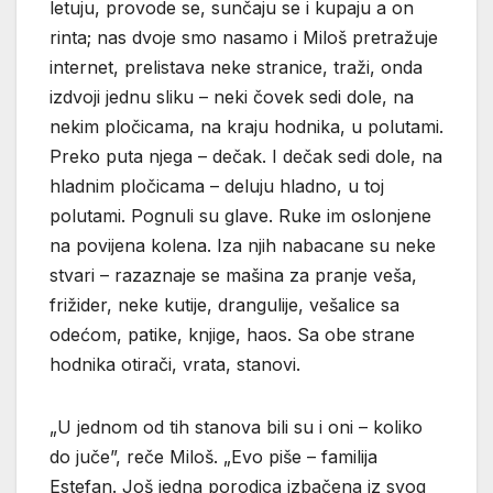
letuju, provode se, sunčaju se i kupaju a on
rinta; nas dvoje smo nasamo i Miloš pretražuje
internet, prelistava neke stranice, traži, onda
izdvoji jednu sliku – neki čovek sedi dole, na
nekim pločicama, na kraju hodnika, u polutami.
Preko puta njega – dečak. I dečak sedi dole, na
hladnim pločicama – deluju hladno, u toj
polutami. Pognuli su glave. Ruke im oslonjene
na povijena kolena. Iza njih nabacane su neke
stvari – razaznaje se mašina za pranje veša,
frižider, neke kutije, drangulije, vešalice sa
odećom, patike, knjige, haos. Sa obe strane
hodnika otirači, vrata, stanovi.
„U jednom od tih stanova bili su i oni – koliko
do juče”, reče Miloš. „Evo piše – familija
Estefan. Još jedna porodica izbačena iz svog