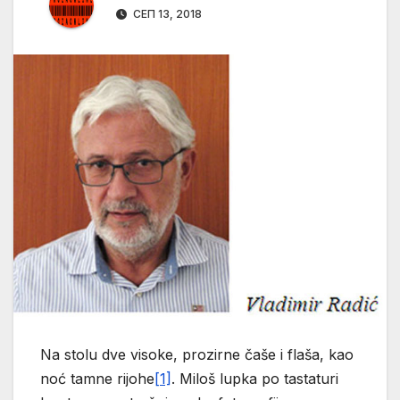
СЕП 13, 2018
Na stolu dve visoke, prozirne čaše i flaša, kao
noć tamne rijohe
[1]
. Miloš lupka po tastaturi