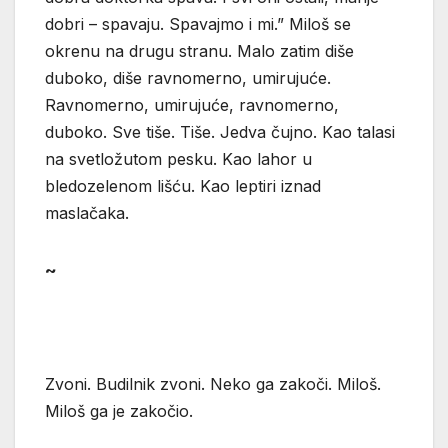
dobri – spavaju. Spavajmo i mi.” Miloš se
okrenu na drugu stranu. Malo zatim diše
duboko, diše ravnomerno, umirujuće.
Ravnomerno, umirujuće, ravnomerno,
duboko. Sve tiše. Tiše. Jedva čujno. Kao talasi
na svetložutom pesku. Kao lahor u
bledozelenom lišću. Kao leptiri iznad
maslačaka.
~
Zvoni. Budilnik zvoni. Neko ga zakoči. Miloš.
Miloš ga je zakočio.