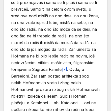
se ti preznojavaš i samo se ti pitaš i samo se ti
prevrćeš. Samo ti na celom ovom svetu, u
sred ove noći misliš na ono dete, na onu ženu,
na ona vrata ispred tebe, misliš na sebe, na
ono što radiš, na ono što može da se desi, na
ono što ne bi trebalo da radiš, na ono što
moraš da radiš ili misliš da moraš da radiš, na
ono što bi još mogao da radiš. Zar umesto za
Hofmana ne bi bilo lepše raditi na novim, još
nedovršenim, vitkim, maštovitim, filigranskim
tornjevima Sagrada Familie
[7]
. Ovde, u
Barseloni. Zar sam postao arhitekta zbog
nekih Hofmanovih vrata i zbog nekih
Hofmanovih prozora i zbog nekih Hofmanovih
roletni? Izgleda da jesam. Šulc i Hofman
plačaju, a Katalonci … ah Katalonci … oni ne
puštaju nikoga ko nije njihov da radi na lepoj