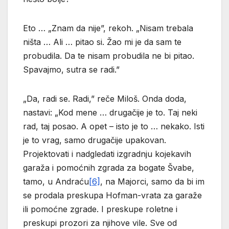
Eto … „Znam da nije”, rekoh. „Nisam trebala
ništa … Ali … pitao si. Žao mi je da sam te
probudila. Da te nisam probudila ne bi pitao.
Spavajmo, sutra se radi.”
„Da, radi se. Radi,” reče Miloš. Onda doda,
nastavi: „Kod mene … drugačije je to. Taj neki
rad, taj posao. A opet – isto je to … nekako. Isti
je to vrag, samo drugačije upakovan.
Projektovati i nadgledati izgradnju kojekavih
garaža i pomoćnih zgrada za bogate Švabe,
tamo, u Andraću
[6]
, na Majorci, samo da bi im
se prodala preskupa Hofman-vrata za garaže
ili pomoćne zgrade. I preskupe roletne i
preskupi prozori za njihove vile. Sve od