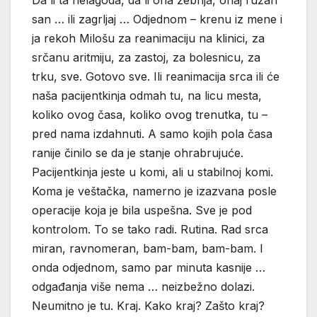
san … ili zagrljaj … Odjednom – krenu iz mene i
ja rekoh Milošu za reanimaciju na klinici, za
srčanu aritmiju, za zastoj, za bolesnicu, za
trku, sve. Gotovo sve. Ili reanimacija srca ili će
naša pacijentkinja odmah tu, na licu mesta,
koliko ovog časa, koliko ovog trenutka, tu –
pred nama izdahnuti. A samo kojih pola časa
ranije činilo se da je stanje ohrabrujuće.
Pacijentkinja jeste u komi, ali u stabilnoj komi.
Koma je veštačka, namerno je izazvana posle
operacije koja je bila uspešna. Sve je pod
kontrolom. To se tako radi. Rutina. Rad srca
miran, ravnomeran, bam-bam, bam-bam. I
onda odjednom, samo par minuta kasnije …
odgađanja više nema … neizbežno dolazi.
Neumitno je tu. Kraj. Kako kraj? Zašto kraj?