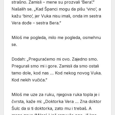
strašno. Zamisli – mene su prozvali ‘Bera’.”
Našalih se. „Kad Španci mogu da pišu ‘vino’, a
kažu ‘bino’, jer Vuka nisu imali, onda im sestra
Vera dođe – sestra Bera.”
Miloš me pogleda, milo me pogleda, osmehnu
se.
Dodah: „Preguraćemo mi ovo. Zajedno smo.
Pregurali smo mi i gore. Zamisli da smo ostali
tamo dole, kod nas … Kod nekog novog Vuka.
Kod nekih vučića.”
Miloš me uze za ruku, njegova ruka topla je i
čvrsta, kaže mi: „Doktorka Vera … Zna doktor
Šulc da si ti doktorka, zato mu i trebaš. A