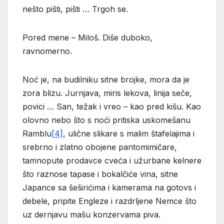
nešto pišti, pišti … Trgoh se.
Pored mene – Miloš. Diše duboko,
ravnomerno.
Noć je, na budilniku sitne brojke, mora da je
zora blizu. Jurnjava, miris lekova, linija seče,
povici … San, težak i vreo – kao pred kišu. Kao
olovno nebo što s noći pritiska uskomešanu
Ramblu
[4]
, ulične slikare s malim štafelajima i
srebrno i zlatno obojene pantomimičare,
tamnopute prodavce cveća i užurbane kelnere
što raznose tapase i bokalčiće vina, sitne
Japance sa šeširićima i kamerama na gotovs i
debele, pripite Engleze i razdrljene Nemce što
uz dernjavu mašu konzervama piva.