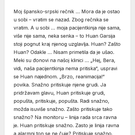
Moj špansko-srpski rečnik … Mora da je ostao
u sobi – vratim se nazad. Zbog rečnika se
vratim. A u sobi … moja pacijentkinja nije sama,
više nije sama, neka senka – to Huan Garsija
stoji pognut kraj njenog uzglavlja. Huan? Zašto
Huan? Odakle … Nisam primetila da je ušao.
Meki su đonovi na našoj klinici … „Hej, Bera,
vidi, naša pacijentkinja nema pritiska“, uspravi
se Huan najednom. „Brzo, reanimacija!“
povika. Snažno pritiskuje njene grudi. Ja
pridržavam glavu, Huan pritiskuje grudi,
popušta, pritiskuje, popušta. Radi snažno,
možda isuviše snažno. Zašto pritiskuje tako
snažno? Na monitoru – linija rada srca ravna
je. Huan pritiskuje snažno. Zasto je linija ravna
a alarmni ton se ne čuje? Pritiskuje snažno,