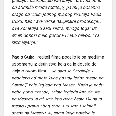
gledaju i distribuiraju van Italije i prevashodno
da afirmiše mlade reditelje, pa mi je posebno
drago da vidim jednog mladog reditelja Paola
Cuku. Kao i sve velike italijanske produkcije, i
ova komedija u sebi sadrži mnogo toga: uz
smeh donosi malo gorčine i malo navodi i na
razmišljanje.“
Paolo Cuka
, reditelj filma podelio je sa medijima
uspomenu iz detinjstva koja ga je dovela do
ideje o ovom filmu:
„Ja sam sa Sardinije, i
nedaleko od moje kuće postoji jedno mesto na
Sardiniji koje izgleda kao Mesec. Kada je noću
nebo puno zvezda, zaista izgleda kao da ste
na Mesecu, a mi smo kao deca često išli na to
mesto upravo zbog toga. I tu smo i snimali
scene na Mesecu. A, sama ideja potekla je