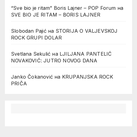
“Sve bio je ritam” Boris Lajner – POP Forum
на
SVE BIO JE RITAM – BORIS LAJNER
Slobodan Pajić
на
STORIJA O VALJEVSKOJ
ROCK GRUPI DOLAR
Svetlana Sekulić
на
LJILJANA PANTELIĆ
NOVAKOVIĆ: JUTRO NOVOG DANA
Janko Čokanović
на
KRUPANJSKA ROCK
PRIČA