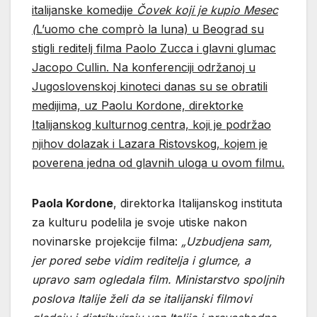
italijanske komedije
Čovek koji je kupio Mesec
(
L’uomo che comprò la luna) u Beograd su
stigli reditelj filma Paolo Zucca i glavni glumac
Jacopo Cullin. Na konferenciji održanoj u
Jugoslovenskoj kinoteci danas su se obratili
medijima, uz Paolu Kordone, direktorke
Italijanskog kulturnog centra, koji je podržao
njihov dolazak i Lazara Ristovskog, kojem je
poverena jedna od glavnih uloga u ovom filmu.
Paola Kordone
, direktorka Italijanskog instituta
za kulturu podelila je svoje utiske nakon
novinarske projekcije filma:
„Uzbudjena sam,
jer pored sebe vidim reditelja i glumce, a
upravo sam ogledala film. Ministarstvo spoljnih
poslova Italije želi da se italijanski filmovi