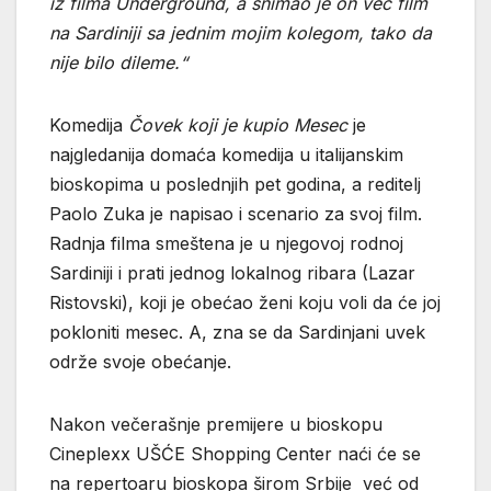
iz filma Underground, a snimao je on već film
na Sardiniji sa jednim mojim kolegom, tako da
nije bilo dileme.“
Komedija
Čovek koji je kupio Mesec
je
najgledanija domaća komedija u italijanskim
bioskopima u poslednjih pet godina, a reditelj
Paolo Zuka je napisao i scenario za svoj film.
Radnja filma smeštena je u njegovoj rodnoj
Sardiniji i prati jednog lokalnog ribara (Lazar
Ristovski), koji je obećao ženi koju voli da će joj
pokloniti mesec. A, zna se da Sardinjani uvek
održe svoje obećanje.
Nakon večerašnje premijere u bioskopu
Cineplexx UŠĆE Shopping Center naći će se
na repertoaru bioskopa širom Srbije već od