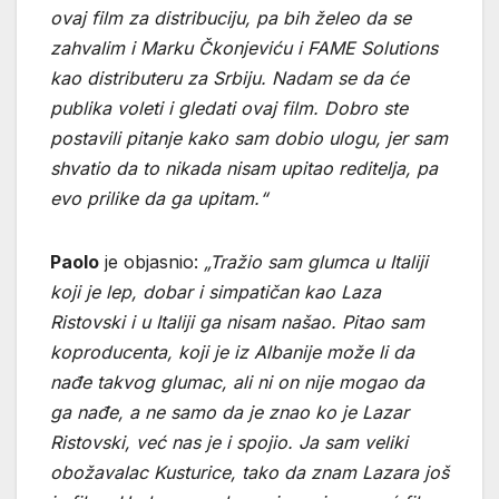
ovaj film za distribuciju, pa bih želeo da se
zahvalim i Marku Čkonjeviću i FAME Solutions
kao distributeru za Srbiju. Nadam se da će
publika voleti i gledati ovaj film. Dobro ste
postavili pitanje kako sam dobio ulogu, jer sam
shvatio da to nikada nisam upitao reditelja, pa
evo prilike da ga upitam.“
Paolo
je objasnio:
„Tražio sam glumca u Italiji
koji je lep, dobar i simpatičan kao Laza
Ristovski i u Italiji ga nisam našao. Pitao sam
koproducenta, koji je iz Albanije može li da
nađe takvog glumac, ali ni on nije mogao da
ga nađe, a ne samo da je znao ko je Lazar
Ristovski, već nas je i spojio. Ja sam veliki
obožavalac Kusturice, tako da znam Lazara još