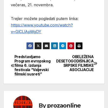
večeras, 21. novembra.
Trejler možete pogledati putem linka:
https://www.youtube.com/watch?
v=GlCLlApWgDY
Predstavljamo
OBELEŽENA
Кретање
Program evropskog
DESETOGODIŠNJICA
filma 6. izdanja
SRPSKE FILMSKE
чланка
festivala “Valjevski
ASOCIJACIJE
filmski susreti”
By
prozaonline