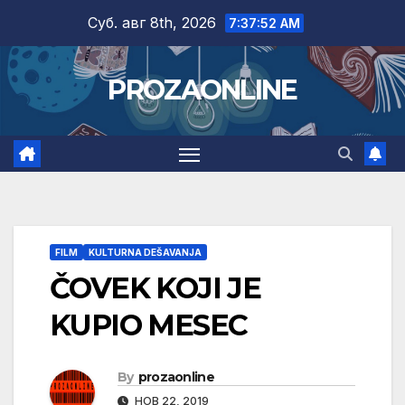
Skip
Суб. авг 8th, 2026
7:37:53 AM
to
content
PROZAONLINE
FILM
KULTURNA DEŠAVANJA
ČOVEK KOJI JE
KUPIO MESEC
By
prozaonline
НОВ 22, 2019