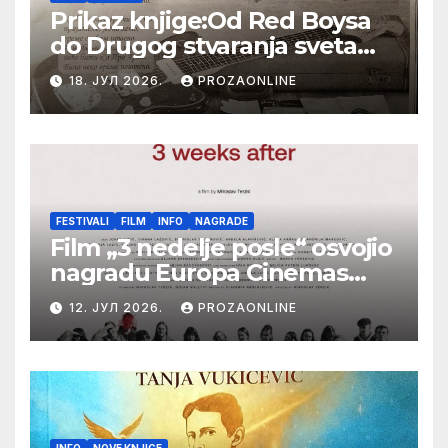
Prikaz knjige:Od Red Boysa
do Drugog stvaranja sveta
(bilo neko vreme pošteno)
18. ЈУЛ 2026.
PROZAONLINE
(autor- Zlatomira Sremca,
Botoš 2022. godine,
samizdat)
FESTIVALI
FILM
INFO
NAGRADE
Film „3 nedelje posle“ osvojio
nagradu Europa Cinemas
Label na Filmskom festivalu
12. ЈУЛ 2026.
PROZAONLINE
u Karlovim Varima
INFO
NOVE KNJIGE