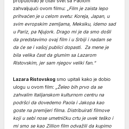
proputovao je čitav svet sa Paolom
zahvaljujući ovom filmu:
„Film je zaista lepo
prihvaćen je u celom svetu: Koreja, Japan, u
svim evropskim zemljama, Meksiku, idemo sad
u Pariz, pa Njujork. Drago mi je da smo došli
da predstavimo ovaj film i u Srbiji i nadam se
da će se i vašoj publici dopasti. Za mene je
bila velika čast da glumim sa Lazarom
Ristovskim, jer sam njegov veliki fan.“
Lazara Ristovskog
smo upitali kako je dobio
ulogu u ovom film:
„Želeo bih prvo da se
zahvalim Italijanskom kulturnom centru na
podršci da dovedemo Paola i Jakopa kao
goste na premijeri filma. Distribuirati filmove
koji u sebi nose umetničku crtu je uvek teško i
mi smo se kao Zillion film odvažili da kupimo