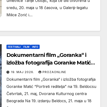
umetnice Tanje Ostojić, koja će biti otvorena u
sredu, 20. maja u 18 časova, u Galeriji-legatu
Milice Zorić i…
FESTIVALI
FILM
INFO
Dokumentarni film „Goranka“ i
izložba fotografija Goranke Matić
“Portreti reditelja” na 19. Beldocsu
19. МАЈ 2026.
PROZAONLINE
Dokumentarni film „Goranka“ i izložba fotografija
Goranke Matić “Portreti reditelja” na 19. Beldocsu
Četvrtak, 21. maj, Dvorana Kulturnog centra
Beograda Na 19. izdanju Beldocs, 21. maja u 18