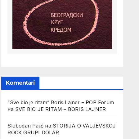
Komentari
“Sve bio je ritam” Boris Lajner – POP Forum
на
SVE BIO JE RITAM – BORIS LAJNER
Slobodan Pajić
на
STORIJA O VALJEVSKOJ
ROCK GRUPI DOLAR