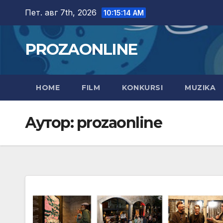
Skip
Пет. авг 7th, 2026
10:15:15 AM
to
content
PROZAONLINE
HOME
FILM
KONKURSI
MUZIKA
Аутор:
prozaonline