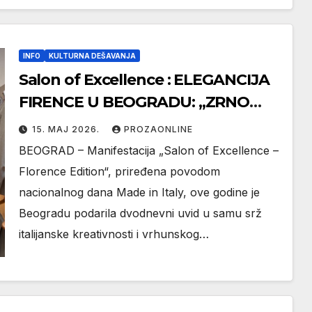
INFO
KULTURNA DEŠAVANJA
Salon of Excellence : ELEGANCIJA
FIRENCE U BEOGRADU: „ZRNO
LUDOSTI“ KAO SIMBOL
15. МАЈ 2026.
PROZAONLINE
VRHUNSKOG ZANATSTVA
BEOGRAD – Manifestacija „Salon of Excellence –
Florence Edition“, priređena povodom
nacionalnog dana Made in Italy, ove godine je
Beogradu podarila dvodnevni uvid u samu srž
italijanske kreativnosti i vrhunskog…