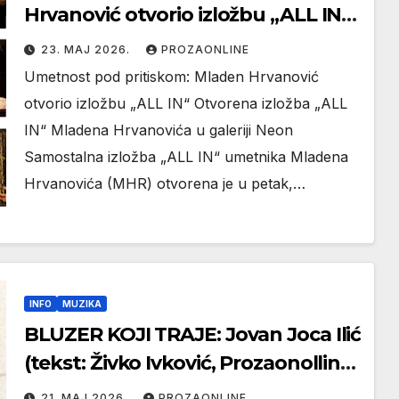
Hrvanović otvorio izložbu „ALL IN“
u galeriji NEON
23. МАЈ 2026.
PROZAONLINE
Umetnost pod pritiskom: Mladen Hrvanović
otvorio izložbu „ALL IN“ Otvorena izložba „ALL
IN“ Mladena Hrvanovića u galeriji Neon
Samostalna izložba „ALL IN“ umetnika Mladena
Hrvanovića (MHR) otvorena je u petak,…
INFO
MUZIKA
BLUZER KOJI TRAJE: Jovan Joca Ilić
(tekst: Živko Ivković, Prozaonolline
Beograd 2026)
21. МАЈ 2026.
PROZAONLINE