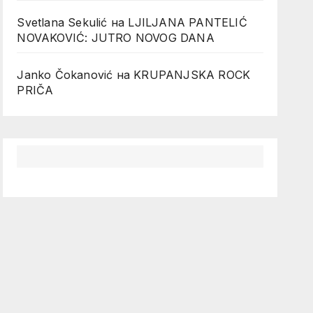
Svetlana Sekulić
на
LJILJANA PANTELIĆ
NOVAKOVIĆ: JUTRO NOVOG DANA
Janko Čokanović
на
KRUPANJSKA ROCK
PRIČA