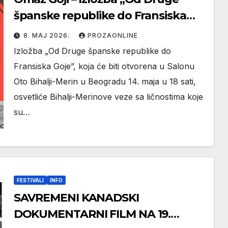
španske republike do Fransiska
Goje” u Salonu Oto Bihalji-Merin u
8. МАЈ 2026.
PROZAONLINE
Beogradu od 14. maja
Izložba „Od Druge španske republike do
Fransiska Goje”, koja će biti otvorena u Salonu
Oto Bihalji-Merin u Beogradu 14. maja u 18 sati,
osvetliće Bihalji-Merinove veze sa ličnostima koje
su…
FESTIVALI
INFO
SAVREMENI KANADSKI
DOKUMENTARNI FILM NA 19.