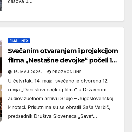
časova u…
FILM
INFO
Svečanim otvaranjem i projekcijom
filma „Nestašne devojke“ počeli 12.
Dani slovenačkog filma
16. МАЈ 2026.
PROZAONLINE
U četvrtak, 14. maja, svečano je otvorena 12.
revija „Dani slovenačkog filma“ u Državnom
audiovizuelnom arhivu Srbije – Jugoslovenskoj
kinoteci. Prisutnima su se obratili Saša Verbič,
predsednik Društva Slovenaca „Sava“…