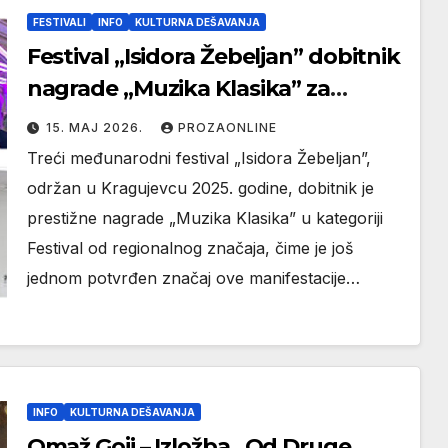
FESTIVALI
INFO
KULTURNA DEŠAVANJA
Festival „Isidora Žebeljan” dobitnik
nagrade „Muzika Klasika” za
manifestaciju od regionalnog
15. МАЈ 2026.
PROZAONLINE
značaja
Treći međunarodni festival „Isidora Žebeljan”,
održan u Kragujevcu 2025. godine, dobitnik je
prestižne nagrade „Muzika Klasika” u kategoriji
Festival od regionalnog značaja, čime je još
jednom potvrđen značaj ove manifestacije…
INFO
KULTURNA DEŠAVANJA
Omaž Goji – Izložba „Od Druge