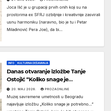
Joca Ilić je u grupaciji prvih onih koji su na
prostorima ex SFRJ ozbiljnije i kreativnije zasvirali
usnu harmoniku (naravno, bio je tu i Petar
Miladinović Pera Joe), da bi…
INFO
KULTURNA DEŠAVANJA
Danas otvaranje izložbe Tanje
Ostojić “Koliko snage je
potrebno…” u Galeriji-legatu Milice
20. МАЈ 2026.
PROZAONLINE
Zorić i Rodoljuba Čolakovića
Muzej savremene umetnosti u Beogradu
najavljuje izložbu „Koliko snage je potrebno…”