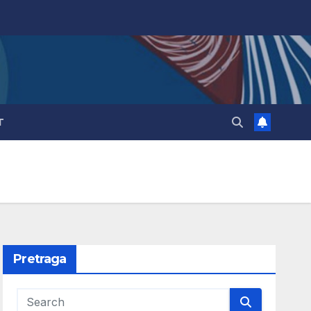
T
Pretraga