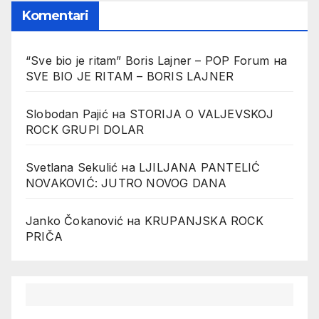
Komentari
“Sve bio je ritam” Boris Lajner – POP Forum
на
SVE BIO JE RITAM – BORIS LAJNER
Slobodan Pajić
на
STORIJA O VALJEVSKOJ
ROCK GRUPI DOLAR
Svetlana Sekulić
на
LJILJANA PANTELIĆ
NOVAKOVIĆ: JUTRO NOVOG DANA
Janko Čokanović
на
KRUPANJSKA ROCK
PRIČA