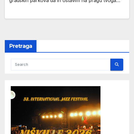
gradskih parkova da ih ostavim na pragu tvoga…
Pretraga