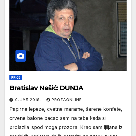
PRIČE
Bratislav Nešić: DUNJA
9. ЈУЛ 2018.
PROZAONLINE
Papirne lepeze, cvetne marame, šarene konfete,
crvene balone bacao sam na tebe kada si
prolazila ispod moga prozora. Krao sam ljiljane iz