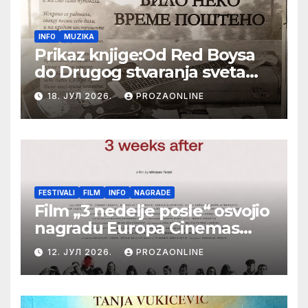
INFO
MUZIKA
Prikaz knjige:Od Red Boysa
do Drugog stvaranja sveta
(bilo neko vreme pošteno)
18. ЈУЛ 2026.
PROZAONLINE
(autor- Zlatomira Sremca,
Botoš 2022. godine,
samizdat)
FESTIVALI
FILM
INFO
NAGRADE
Film „3 nedelje posle“ osvojio
nagradu Europa Cinemas
Label na Filmskom festivalu
12. ЈУЛ 2026.
PROZAONLINE
u Karlovim Varima