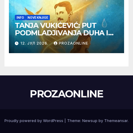
INFO
NOVE KNJIGE
TANJA VUKIĆEVIĆ: PUT
PODMLADJIVANJA DUHA I
TELA SA TESLOM
12. ЈУЛ 2026.
PROZAONLINE
PROZAONLINE
Proudly powered by WordPress
|
Theme:
Newsup
by
Themeansar
.