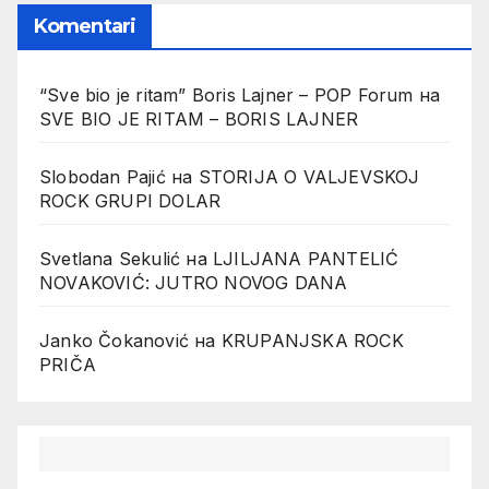
Komentari
“Sve bio je ritam” Boris Lajner – POP Forum
на
SVE BIO JE RITAM – BORIS LAJNER
Slobodan Pajić
на
STORIJA O VALJEVSKOJ
ROCK GRUPI DOLAR
Svetlana Sekulić
на
LJILJANA PANTELIĆ
NOVAKOVIĆ: JUTRO NOVOG DANA
Janko Čokanović
на
KRUPANJSKA ROCK
PRIČA