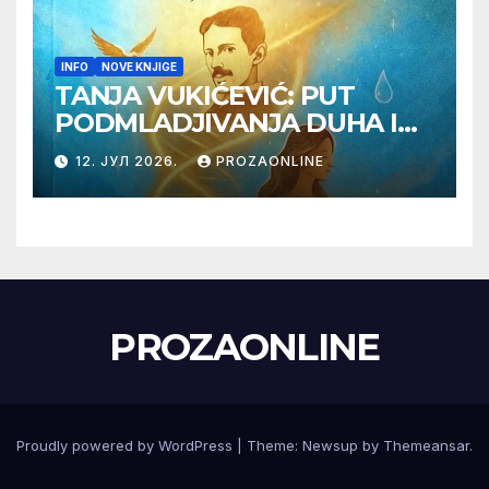
INFO
NOVE KNJIGE
TANJA VUKIĆEVIĆ: PUT
PODMLADJIVANJA DUHA I
TELA SA TESLOM
12. ЈУЛ 2026.
PROZAONLINE
PROZAONLINE
Proudly powered by WordPress
|
Theme:
Newsup
by
Themeansar
.