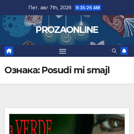
Skip
Пет. авг 7th, 2026
9:35:27 AM
to
content
PROZAONLINE
Ознака:
Posudi mi smajl