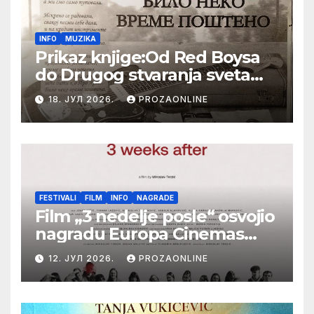
INFO
MUZIKA
Prikaz knjige:Od Red Boysa
do Drugog stvaranja sveta
(bilo neko vreme pošteno)
18. ЈУЛ 2026.
PROZAONLINE
(autor- Zlatomira Sremca,
Botoš 2022. godine,
samizdat)
FESTIVALI
FILM
INFO
NAGRADE
Film „3 nedelje posle“ osvojio
nagradu Europa Cinemas
Label na Filmskom festivalu
12. ЈУЛ 2026.
PROZAONLINE
u Karlovim Varima