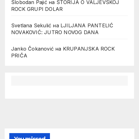
Slobodan Pajić
на
STORIJA O VALJEVSKOJ
ROCK GRUPI DOLAR
Svetlana Sekulić
на
LJILJANA PANTELIĆ
NOVAKOVIĆ: JUTRO NOVOG DANA
Janko Čokanović
на
KRUPANJSKA ROCK
PRIČA