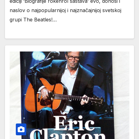
ediciji ‘Biografije rokenrol sastava’ evo, donosi i
naslov o najpopularnijoj i najznačajnijoj svetskoj
grupi The Beatles!…