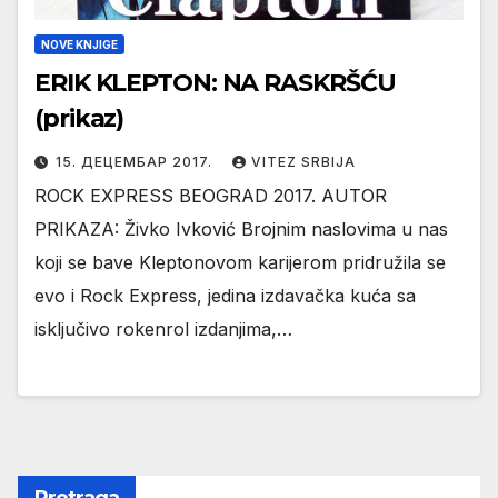
NOVE KNJIGE
ERIK KLEPTON: NA RASKRŠĆU
(prikaz)
15. ДЕЦЕМБАР 2017.
VITEZ SRBIJA
ROCK EXPRESS BEOGRAD 2017. AUTOR
PRIKAZA: Živko Ivković Brojnim naslovima u nas
koji se bave Kleptonovom karijerom pridružila se
evo i Rock Express, jedina izdavačka kuća sa
isključivo rokenrol izdanjima,…