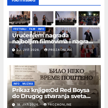
You missed
FESTIVALI
FILM
INFO
Uručenjem nagrada
najboljim filmovima i nagrade
„Aleksandar Lifka“ Radošu
23. ЈУЛ 2026.
PROZAONLINE
Bajiću svečano zatvoren 33.
Festival evropskog filma Palić
INFO
MUZIKA
Prikaz knjige:Od Red Boysa
do Drugog stvaranja sveta
(bilo neko vreme pošteno)
18. ЈУЛ 2026.
PROZAONLINE